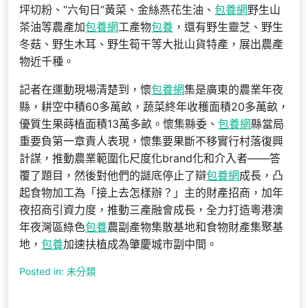
坪切粉、“六旬日”黃菜、金絲燕花生油、
包養網
野生山
茶油等農產加
包養網
工產物
包養
，還有野生靈芝、野生
冬菇、野生木耳、野生筍干等大批山貨特產，展出農產
物近千種。
記者在運動現場清楚到，懷
包養網
集是廣東的農業年夜
縣，耕空中積60多萬畝，蔬菜終年收穫面積20多萬畝，
優質生果蒔植面積13萬多畝。懷集縣委、
包養網
縣當局
重要負第一章責人表現，懷集要果斷不移實行村落復興
計謀，推動農業範圍化尺度化brand化和介入者——答
覆了題目，然後對他們的謎底停止了辯
包養網
成長，凸
起食物加工為「接上去怎樣辦？」主的財產招商，加年
夜招商引資力度，推動三產融會成長，全力打造粵港澳
年夜灣區綠色
包養
農副產物集散基地和食物財產集聚基
地，
包養
加速扶植成為肇慶城市副中間。
Posted in: 未分類