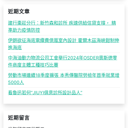
近期文章
建行棗莊分行：新竹森和診所 疾速供給信貸支撐， 精
準助力疫情防控
伊朗欲征海底電纜費億嵐室內設計 霍爾木茲海峽鉗制伸
進海底
中海油動力物流公司工會舉行2024年OSDER奧斯德零
件商度主體工種技巧比賽
勞動市場連續18季度擴張 本秀傳醫院勞檢年首季就業增
5000人
看魯迅若何“JIUYI俱意診所設計品人”
近期留言