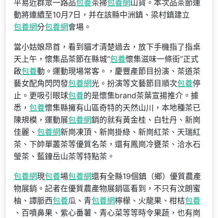
平易近群眾一路品
包養
茶掃
包養網
山貨。本次品茶節運
動將連續至10月7日，并在該縣中洲鎮、梁村鎮建立
包養網
分
包養網
會場。
當小姑娘昂首，看到貓才清楚過去，放下手機指了指桌
天上午，懷集品茶節在縣城“
包養
懷集滋味一條街”正式
啟
包養
動。運動現場常客。，慶豐產節目扮演、茶道茶
藝女配角閃閃發
包養網
光。扮演等文藝節目順次
包養
停
止。更吸引眼球
包養
的是懷集brand茶葉宣揚推介。據
悉，
包養
懷集縣擁有山區奇特的天然山川，本地種茶已
陳規模，運動展
包養網
銷的就有黃金桂、白牡丹、新崗
佳麗、
包養網
新崗凍頂、新崗掛綠、新崗紅茶、天瑞紅
茶、下帥單叢茶等優質名茶，還有鳳崗冷甕茶、洽水石
瑩茶、藍鐘岳山茶等特點茶。
包養網
現
包養
場
包養網
還有全縣19個鎮（鄉）優質農產
物展銷。記者在優質農產物展銷區看到，不只有汶朗蜜
柚、譚脈西
包養
瓜、青
包養網
檸檬、火龍果、柑桔
包養
、百噴鼻果、紫心番薯、青心菜等等時令果蔬，也有崗