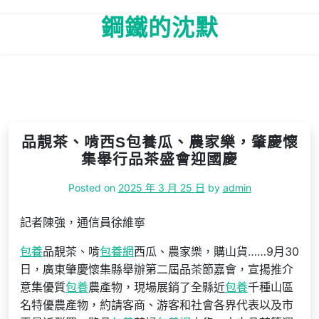
Skip
鋼鐵的沈默
to
content
品靚茶、啃西S包養瓜、農家樂，肇慶懷
集舉行品茶盛會迎國慶
Posted on
2025 年 3 月 25 日
by
admin
記者陳強，通信員徐維寧
包養
品靚茶、啃
包養網
西瓜、農家樂，購山貨……9月30
日，廣東肇慶懷集縣舉辦第二屆品茶節嘉會，宣揚推介
意集優質
包養
農產物，現場展銷了全縣近
包養
千種山區
名特優農產物，約請客商、游客和社會各界代表以及市