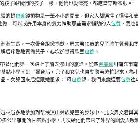
里的孩子跟我們的孩子一樣，他們也愛漂亮，都應當穿新衣服。”
續的捐
包養
錢捐物是一筆不小的開支，但家人都選擇了懂得和
往做，可以或許用本身的氣力輔助那些需求輔助的人
包養
，我也
漸生長。一次黌舍組織捐獻，周文君10歲的兒子將午餐費和
了解后疼愛地責備兒子，心坎卻覺得欣喜
包養
。
君帶著他們第一次踏上了前去涼山的旅途。從四
包養網
川南充市南
甘基點小學。到了黌舍后，兒子和女兒也自動隨著繁忙起來，為
用品。女兒回來后還跟她懇求：“母
包養
親，我們來歲還要
包養
往
來越多地參加到幫扶涼山彝族兒童的步隊中。此次周文君與其
000多公里離開哈甘基點小學，再次給他們帶來了外界的關愛與暖