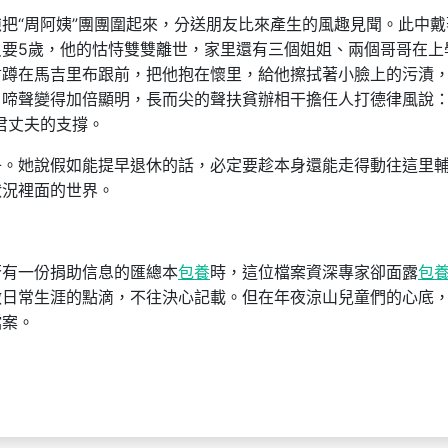
“周阿姨”團團圍起來，分送朋友比來產生的風趣見聞。此中戴
要5歲，他的怙恃雙雙離世，家里還有三個姐姐、兩個哥哥在上
君蹲在馬吉里布跟前，把他抱在懷里，給他擦拭著小臉上的污漬
啼聲變得加倍顯明，長而尖的聲扶貧辦相干擔任人打德律風說：
君丈夫的支撐。
她說假如能提早退休的話，必定要趁本身還能走得動往這里
狀況裡面的世界。
否有一份捐助信息的匯總本
包養
時，這位檔案資深專家卻面露
包
做日常生涯的點滴，不往決心記載。但在年夜涼山兒童們的心底
檔案。