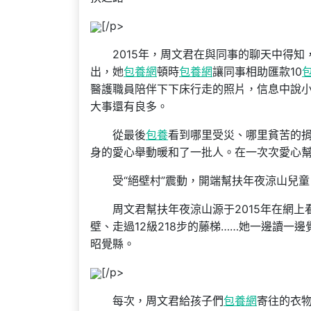
[/p>
2015年，周文君在與同事的聊天中得知
出，她
包養網
頓時
包養網
讓同事相助匯款10
醫護職員陪伴下下床行走的照片，信息中說
大事還有良多。
從最後
包養
看到哪里受災、哪里貧苦的
身的愛心舉動暖和了一批人。在一次次愛心
受“絕壁村”震動，開端幫扶年夜涼山兒童
周文君幫扶年夜涼山源于2015年在網上看
壁、走過12級218步的藤梯……她一邊讀
昭覺縣。
[/p>
每次，周文君給孩子們
包養網
寄往的衣