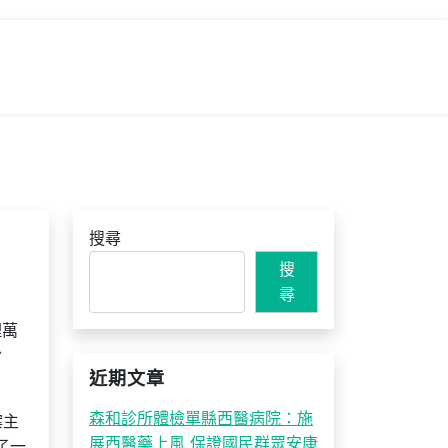
搜尋
搜
尋
理萬
盼
近期文章
森和診所體檢單縣西醫病院：施
案主
展西醫藥上風 保證國民群眾安康
了一