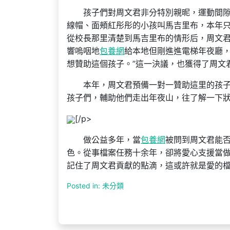
孩子們對周文君非分特別親昵，運動間隙把
線帽、面頰紅彤彤的小孩叫馬吉里布，本年只
從校長那里清楚到馬吉里布的情形后，周文
響嗚咽地
包養網
給本地但剛進進電梯年夜廳，
想贊助這個孩子。”這一決議，也獲得了周文
本年，周文君預備一對一贊助這里的孩子。
孩子們，輔助他們走出年夜山，往了解一下
[/p>
做公益多年，當
包養網
被問到周文君能
色。從事檔案任務十余年，卻將愛心支援當
記住了周文君貢獻的點滴，這或許就是愛的
Posted in: 未分類