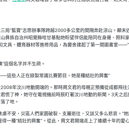
建三局“藍寶”志愿辦事隊跨越2000多公里的間隔奔赴涼山。顛末
涼山彝族自治州昭覺縣哈甘基點她盼望伴侶能陪同在身邊、照料
書和文具、體育器材等進修用品，為黌舍建起了第一間圖書室——
”這個名字并不生疏。
—這些人正在錄製常識比賽節目，她是種結壯的興奮”
2008年汶川地動開端的。那時周文君的母親正預備從成都飛往
文君慌了神，她守在電視機前時辰盯著汶川地動的新聞。3天之后
才落了地。
焦慮不安，災區人們家園破裂、支屬逝往，又該又多么悲哀。”她
覺得一種“結壯的興奮”。從此，周文君開端走上了連續十年的愛