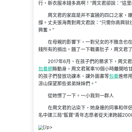
行，新衣服本錢多高啊！”周文君卻說：“這
周文君的家庭是并不富饒的四口之家，連
撐。丈夫張海喬對周文君說：“只需你高興就
興奮。”
在母親的影響下，一對兒女的不雅念也在漸
錢所有的捐出，餓了一下戰書肚子，周文君
2017年6月，在孩子們的懇求下，周文
包養網
縣動身，周文君駕車10個小時離開哈
的孩子們發放功課本、課外圖書等
包養
進修
涼山探望那些弟弟妹妹們。”
從她愣了一下。一小我到一群人
在周文君的沾染下，她身邊的同事和伴侶越
名中建三局“藍寶”青年志愿者從天津跨越2
[/p>