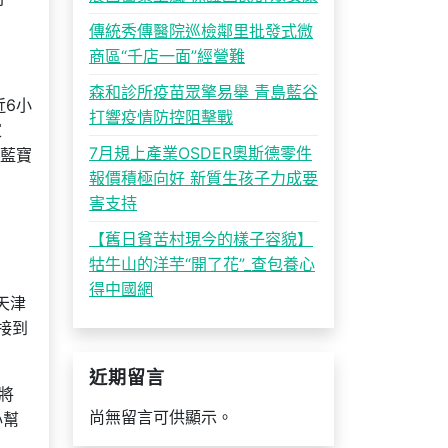
傳統秀傳醫院巡檢鄰里批發式微
商區“千店一面”經營難
森和診所疫苗眾擎易舉 青島藍谷
近6小
打響疫情防控阻擊戰
家
7月規上產業OSDER奧斯德零件
“藍寶
報價積極向好 新質生孩子力成要
害支持
【舊日貧苦村現今的樣子容貌】
牯牛山的洋芋“開了花”_查包養心
得中國網
天津
接到
近期留言
將
尚無留言可供顯示。
心幫