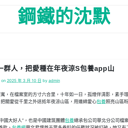
鋼鐵的沈默
群人，把愛種在年夜涼S包養app山
d on
2025 年 3 月 10 日
by
admin
假寓，在檔案室的方寸六合里，十年如一日，孤燈伴清影，素手
，把關愛從千里之外送抵年夜涼山區，用連綿愛心
包養
照亮山區
“中國大好人”，也是中國建筑團體
包養
總承包公司華北分公司檔
善款，
包養網
周文君埋首于眾多卷料的任務狀況被打破，她又有