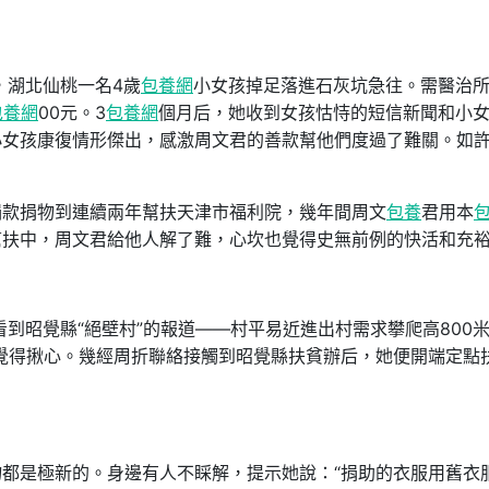
，湖北仙桃一名4歲
包養網
小女孩掉足落進石灰坑急往。需醫治
包養網
00元。3
包養網
個月后，她收到女孩怙恃的短信新聞和小
小女孩康復情形傑出，感激周文君的善款幫他們度過了難關。如
捐款捐物到連續兩年幫扶天津市福利院，幾年間周文
包養
君用本
幫扶中，周文君給他人解了難，心坎也覺得史無前例的快活和充
到昭覺縣“絕壁村”的報道——村平易近進出村需求攀爬高800
一邊覺得揪心。幾經周折聯絡接觸到昭覺縣扶貧辦后，她便開端定點
物都是極新的。身邊有人不睬解，提示她說：“捐助的衣服用舊衣