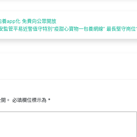
養app化 免費向公眾開放
安監管平易近警值守特別“疫甜心寶物一包養網線” 最長堅守崗位1
公開。
必填欄位標示為
*