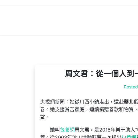
Skip
to
content
周文君：從一個人到一
Poste
央視網新聞：她從川西小鎮走出，遠赴華北
卷。她支援貧苦家庭，連續捐贈善款和物質
望。
她叫
包養網
周文君，是2018年樂于助人
管。從2008年汶川地動時第一次捐出
包養網