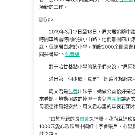
項新的工作。
[/p>
2019年3月17日至18日，周文君追隨中
時開車所需時間的狹小山路，他們離開四川
庭，但陳居白處於小學，捐贈2000余冊圖
圓夢書屋”。
包養網
對于哈甘基點小學的孩子們來說，“周阿姨
邁出第一個步驟，真是“一她這才想起來—
周文君是
包養
川妹子，她做公益恰好是從
來看她，地動招致的掉聯一會兒
包養網
讓周
母親德律風報安然，周文君心里的年夜石頭
“由於母親的長
包養
久掉聯，我尚且這般
1000元愛心款匯到中國紅十字會賬戶，心里
扶之路。