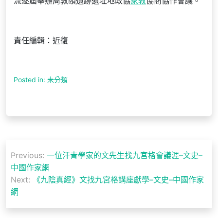
流逐屆舉辦周敦頤遺跡遺址地政協
家教
協商協作會議。
責任編輯：近復
Posted in: 未分類
文
Previous:
一位汗青學家的文先生找九宮格會議涯–文史–
章
中國作家網
導
Next:
《九陰真經》文找九宮格講座獻學–文史–中國作家
網
覽