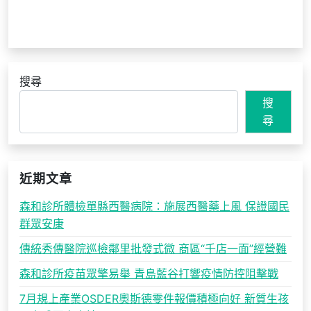
搜尋
搜
尋
近期文章
森和診所體檢單縣西醫病院：施展西醫藥上風 保證國民
群眾安康
傳統秀傳醫院巡檢鄰里批發式微 商區“千店一面”經營難
森和診所疫苗眾擎易舉 青島藍谷打響疫情防控阻擊戰
7月規上產業OSDER奧斯德零件報價積極向好 新質生孩