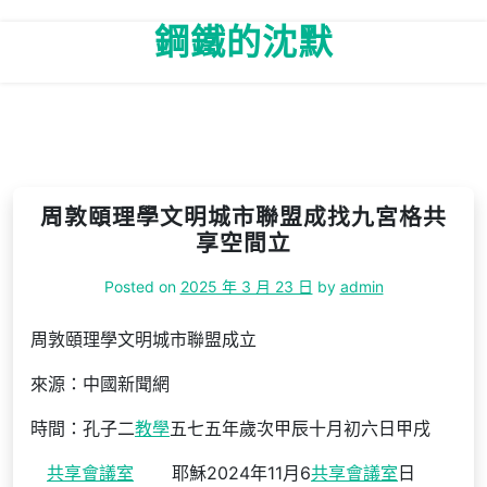
Skip
鋼鐵的沈默
to
content
周敦頤理學文明城市聯盟成找九宮格共
享空間立
Posted on
2025 年 3 月 23 日
by
admin
周敦頤理學文明城市聯盟成立
來源：中國新聞網
時間：孔子二
教學
五七五年歲次甲辰十月初六日甲戌
共享會議室
耶穌2024年11月6
共享會議室
日