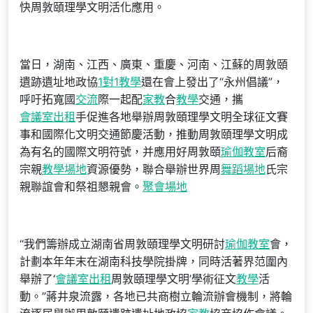
快周敦頤理學文明活化應用。
當日，湖南、江西、廣東、重慶、河南、江蘇的周敦頤
遺跡遺址地政協
1對1教學
還在會上發出了“永州倡議”，
呼吁拓寬國
交流
際一起配
家教
合
教學
交通，攜
會議室出租
手促進各地舉辦周敦頤理學文明全球征文賽
事和國際化文明交通節慶活動，推動周敦頤理學文明成
為有名的國際文明符號，并應用好周敦頤
瑜伽教室
后裔
宗親
教學場地
資源優勢，聯合舉辦世界周
舞蹈場地
氏宗
親聯誼會和祭祖懇親會。
聚會場地
“我們籌辦成立湖南省周敦頤理學文明研討
瑜伽教室
會，
計劃本年年末在湖南科技學院掛牌，同時活著界范圍內
舉辦了‘
會議室出租
周敦頤理學文明’學術征文
教學
活
動。”蔣井泉流露，各地已共商樹立輪流辦會機制，將輪