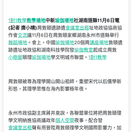
1對1教學
教學場地
中新
瑜伽場地
社湖南道縣11月6日電
(記者 唐小晴)
周敦頤遺跡遺
會議室出租
址地政協協商協
作會
交流
議11月6日在周敦頤家鄉湖南永州市道縣舉行
舞蹈場地
。會上，中國
瑜伽場地
20個周
講座場地
敦頤遺
跡遺址地政協和湖南科技學院發
瑜伽教室
起成立周敦
小樹屋
頤理
瑜伽場地
學文明城市聯盟。
1對1教學
周敦頤被尊為理學開山開山祖師，重塑宋代以后儒學新
形態，其理學思惟在海內影響極年夜。
永州市政協副主席蔣井泉說，各聯盟單位將把周敦頤理
學文明納進協商議政年
個人空間
夜事，配合發
會議室出租
聲有用晉陞周敦頤理學文明國際影響力，加