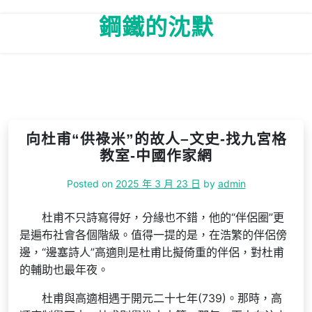
Skip
鋼鐵的沈默
to
content
向杜甫“供祿米”的故人–文史-找九宮格
教室-中國作家網
Posted on
2025 年 3 月 23 日
by
admin
杜甫不只詩寫得好，分緣也不錯，他的“伴侶圈”更
是遍布社會各個階級。值得一提的是，在浩繁的伴侶傍
邊，“邊塞詩人”高適則是杜甫比擬倚重的伴侶，對杜甫
的輔助也最年夜。
杜甫與高適相遇于開元二十七年(739)。那時，高