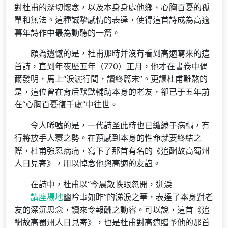
對杜甫的深切懷念，以及本身身處他鄉、心胸百憂的孤
單和無法。這種誠摯感情的表達，使得這首詩成為高適
暮年詩作中最為動聽的一篇。
頗為遺憾的是，杜甫那時并沒有看到高適寫來的這
首詩，直到年夜歷五年（770）正月，他才在書卷中偶
爾發明，馬上“淚灑行間，讀終篇末”。更讓杜甫難熬的
是，這位曾在背后默默輔助本身的老友，卻已于五年前
在“心胸百憂復千慮”中往世。
令人唏噓的是，一代詩圣此時也已繾綣于病榻，有
行將放手人寰之勢。在預感到本身的性命就要終結之
際，杜甫強忍病痛，寫下了那首有名的《追酬故高蜀州
人日見寄》，用以悼念他與高適的友誼。
在詩中，杜甫以“今晨散帙眼忽開，迸淚
講座場地
幽吟事如昨”的涕淚之筆，表達了本身對老
友的深沉思念，讀來令報酬之動容。可以說，這首《追
酬故高蜀州人日見寄》，也是杜甫對高適贈予他的那首