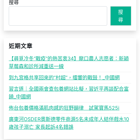
搜尋
搜
尋
近期文章
【尋覓冷冬“戰疫”的熱苦衷34】龍口農人志愿者：新穎
草莓森和診所減重送一線
到九宮格共享回來的“村超”，擂響的戰鼓！_中國網
習言道｜全國兩會查包養網站比擬，習近平再談配合富
饒_中國網
佈台包養價格滿肌肉感的狂野韻律 試駕寶馬525i
廣東河OSDER奧斯德零件商源5名未成年人結伴戲水10
歲孩子溺亡 家長起訴4名錯誤