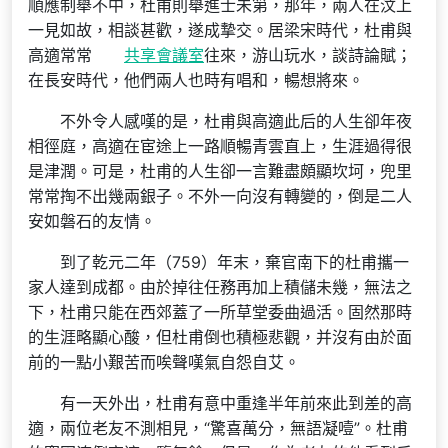
順應制舉不中，杜甫則舉進士未第，那年，兩人在汶上
一見如故，相談甚歡，遂成摯交。居梁宋時代，杜甫與
高適常常
共享會議室
往來，游山玩水，談詩論賦；
在長安時代，他們兩人也時有唱和，暢想將來。
不外令人感嘆的是，杜甫與高適此后的人生卻年夜
相徑庭，高適在宦途上一路順暢青雲直上，生涯過得很
是津潤。可是，杜甫的人生卻一言難盡頗顯坎坷，兜里
常常掏不出幾兩銀子。不外一向沒有轉變的，倒是二人
安如磐石的友情。
到了乾元二年（759）年末，棄官南下的杜甫攜一
家人達到成都。由於掉往任務再加上積儲未幾，無法之
下，杜甫只能在西郊蓋了一所草堂委曲過活。固然那時
的生涯略顯心酸，但杜甫倒也積極悲觀，并沒有由於面
前的一點小艱苦而唉聲嘆氣自怨自艾。
有一天外出，杜甫有意中重逢半年前來此到差的高
適，兩位老友不測相見，“驚喜萬分，無語凝噎”。杜甫