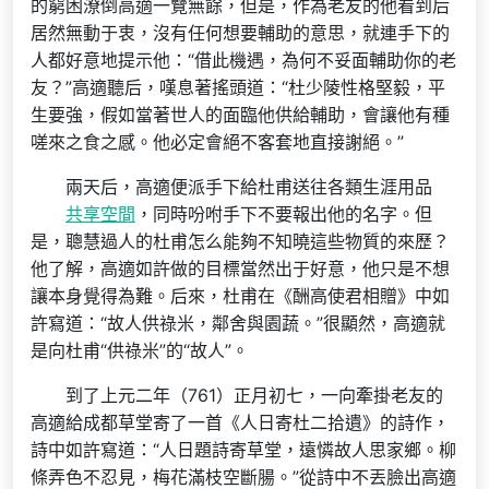
的窮困潦倒高適一覽無餘，但是，作為老友的他看到后
居然無動于衷，沒有任何想要輔助的意思，就連手下的
人都好意地提示他：“借此機遇，為何不妥面輔助你的老
友？”高適聽后，嘆息著搖頭道：“杜少陵性格堅毅，平
生要強，假如當著世人的面臨他供給輔助，會讓他有種
嗟來之食之感。他必定會絕不客套地直接謝絕。”
兩天后，高適便派手下給杜甫送往各類生涯用品
共享空間
，同時吩咐手下不要報出他的名字。但
是，聰慧過人的杜甫怎么能夠不知曉這些物質的來歷？
他了解，高適如許做的目標當然出于好意，他只是不想
讓本身覺得為難。后來，杜甫在《酬高使君相贈》中如
許寫道：“故人供祿米，鄰舍與園蔬。”很顯然，高適就
是向杜甫“供祿米”的“故人”。
到了上元二年（761）正月初七，一向牽掛老友的
高適給成都草堂寄了一首《人日寄杜二拾遺》的詩作，
詩中如許寫道：“人日題詩寄草堂，遠憐故人思家鄉。柳
條弄色不忍見，梅花滿枝空斷腸。”從詩中不丟臉出高適