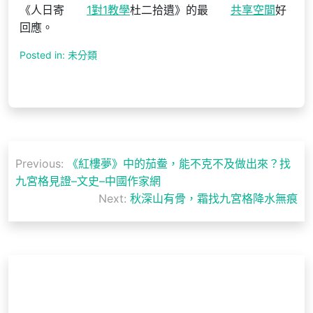
《人日寄
1對1教學
杜二拾遺》的最
共享空間
好
回應。
Posted in: 未分類
文
Previous:
《紅樓夢》中的茄鲞，能不克不及做出來？找
章
九宮格見證–文史–中國作家網
導
Next:
秋深山有骨，霜找九宮格降水無痕
覽