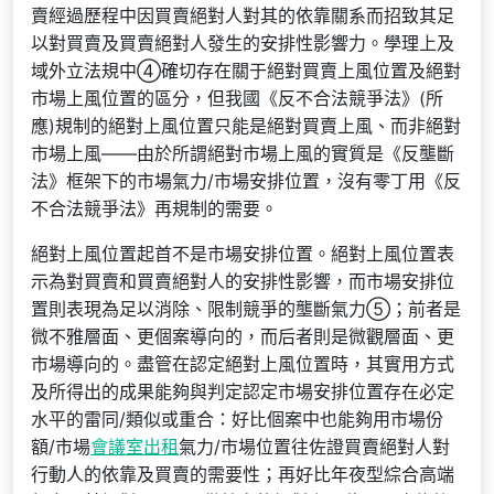
賣經過歷程中因買賣絕對人對其的依靠關系而招致其足
以對買賣及買賣絕對人發生的安排性影響力。學理上及
域外立法規中④確切存在關于絕對買賣上風位置及絕對
市場上風位置的區分，但我國《反不合法競爭法》(所
應)規制的絕對上風位置只能是絕對買賣上風、而非絕對
市場上風——由於所謂絕對市場上風的實質是《反壟斷
法》框架下的市場氣力/市場安排位置，沒有零丁用《反
不合法競爭法》再規制的需要。
絕對上風位置起首不是市場安排位置。絕對上風位置表
示為對買賣和買賣絕對人的安排性影響，而市場安排位
置則表現為足以消除、限制競爭的壟斷氣力⑤；前者是
微不雅層面、更個案導向的，而后者則是微觀層面、更
市場導向的。盡管在認定絕對上風位置時，其實用方式
及所得出的成果能夠與判定認定市場安排位置存在必定
水平的雷同/類似或重合：好比個案中也能夠用市場份
額/市場
會議室出租
氣力/市場位置往佐證買賣絕對人對
行動人的依靠及買賣的需要性；再好比年夜型綜合高端