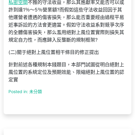
私密空間
不雅的守法收益，那么其進獻率又能否可以或
許到達1％～5％營業額?而假如這些守法收益回因于其
他運營者遭遇的傷害損失，那么能否重要經由過程平易
近事訴訟的方法會更適當。假如守法收益系對競爭次序
的全體傷害損失，那么濫用絕對上風位置實際則損失其
規定自力性，而應歸入反壟斷的規制框架?
(二)關于絕對上風位置相干條目的修正提出
針對前述各種規制本錢題目，本部門試圖從明白絕對上
風位置的系統定位及預期效能、限縮絕對上風位置的認
定實
Posted in: 未分類
文