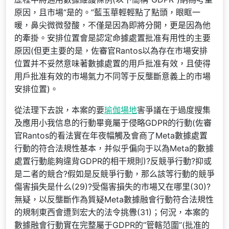
原因，且市場“是的。”藍玉華輕輕點了點頭，眼眶一
暖，鼻尖微微發酸，不僅是因為即將分開，更是因為他
的牽掛。安排位置會是認定命據處置批准有用性的主要
原因(但更主要的是，佐審官Rantos以為存在市場安排
位置并不妥然意味著數據處置的用戶批准有效，且使得
用戶批准有效的市場氣力不同等于反壟斷意義上的市場
安排位置)。
從法理下去說，本案的要
瑜伽場地
害爭議在于過度搜集
及應用小我信息的行動畢竟屬于侵略GDPR的行動(佐審
官Rantos的看法實在年夜幅觸及會商了Meta數據處置
行動的符合法規性基本，并似乎偏向于以為Meta的數據
處置行動能夠違背GDPR的相干規則)?反競爭行動?抑或
是二者的競合?假如是反競爭行動，那么該等行動的競爭
傷害損失是什么(29)?受傷害損失的市場又在哪里(30)?
無疑，以反壟斷作為質疑Meta數據融會行動符合法規性
的規制東西會遭到宏大的法令挑釁(31)；何況，本案的
數據融會行動實在完整屬于GDPR的“管轄范圍”(批准的