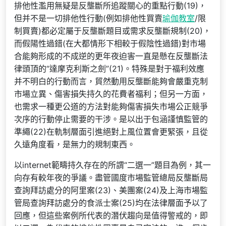
排他性濫用無疑是反壟斷所追蹤關心的重點行動(19)，
但并不是一切排他性行動(例如排他性買賣
瑜伽教室
/限
制買賣)都必定屬于反壟斷題目或需求反壟斷規制(20)，
而假陽性過錯(在大都情形下相較于假陰性過錯)對市場
合能夠形成的不成逆的更年夜迫害一直是懸在反壟斷法
律頭頂的“達摩克利斯之劍”(21)。特殊是對于福利效應
并不明白的行動而言，貿然動用反壟斷能夠會嚴重克制
市場立異、傷害損失持久的花費者福利；但另一方面，
也需求一種更公道的方法對能夠傷害損失市場公正競爭
次序的行動停止需要的干涉。是以出于包涵謹慎監管的
準繩(22)在軌制層面引進絕對上風位置會更緊張，且從
久遠角度看，是無力的規制東西。
以internet範疇持久存在的所謂“二選一”題目為例，其一
向存有較年夜的爭議。盡管國度市場監管總局反壟斷局
查詢拜訪處分的阿里案(23)、美團案(24)及上海市場監
管局查詢拜訪處分的食派士案(25)均在法律層面予以了
回應，但這些案例所代表的潛伏趨向是值得警戒的，即