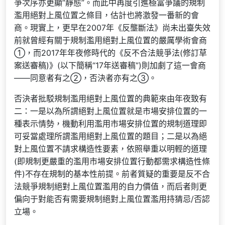
爭次序亦更顯“靜態”。而此中再度引進極富爭議的規制
濫用絕對上風位置之條目，估計也將激發一番新的會
商。現實上，更早在2007年《反壟斷法》尚未出臺失效
前就曾經有關于規制濫用絕對上風位置的嚴厲學術會商
①，而2017年年夜修時代的《反不合法競爭法(修訂草
案送審稿)》(以下簡稱“17年送審稿”)則加劇了這一會商
——同意者有之②，否決者亦有之③。
否決者批駁規制濫用絕對上風位置的典範來由年夜致有
二：一是以為所謂絕對上風位置就是市場安排位置的一
種表示情勢，機動利用濫用市場安排位置的規制道理即
可妥當處理所謂濫用絕對上風位置的題目；二是以為絕
對上風位置不請求構造性要素，依照舉重以明輕的道理
(即規制更嚴重的濫用市場安排位置行動都需求構造性條
件)不存在規制的基本性前提。前者質疑的重要是反不合
法競爭規制絕對上風位置濫用的自力價值，而后者則更
偏向于對能否有需要規制絕對上風位置濫用持猜忌/否認
立場。