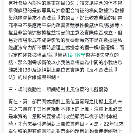
有社會負內部性的嚴重題目(35)；該文還隱含的但不曾
舉例詳證的是該等具有抽象配合特征的橫向數據流/數據
集能夠會帶來不合法競爭的題目，好比較為典範的即電
商平臺不妥應用平臺內運營者競爭性敏感信息/數據等。
權且非論前述數據權益損害的主意及實際能否成立，但
易對市場形成不成逆影響的反壟斷顯然不是在數據隱私
維護法令力所不逮時處理上述掛念的獨一解/最優解；而
假定前述數據權益/競爭權益
1對1教學
傷害損失成立的
話，那么則需求衝破以小我信息權益為中間的小我信息
維護法(36)及添絕對上風位置實際的《反不合法競爭
法》的聯合維護與規制。
三、規制機動性：規訓絕對上風位置的比擬優勢
實在，第二部門闡述絕對上風位置實際之比擬上風的未
竟之言還在于其具有規制本錢上的上風。這種上風必需
是本質的，意即只要當規制收益顯明年夜于規制本錢
時，才有需要引進絕對上風位置條目。可是，22年征求
看法稿的現有條則所能夠帶來的題目能夠會使得絕對上