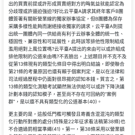
出的買賣前提或許形成買賣絕對方的晦氣益就能認定為
分歧理或許逼迫強迫?好比云平臺A請求其終年客戶B團
體簽署有關新營業線的獨家辦事協定，但B團體為保存
采購多樣性能夠而謝絕接收獨家的請求，云平臺A則提
出統一團體內同一供給商有利于云辦事全體的統一性、
穩固性、兼容性和可延展性，此時該等排他性限制組成
濫用絕對上風位置嗎?云平臺A提出的來由可以或許組成
排他限制的公道來由嗎?不丟臉出，上述題目并不克不及
從第13條現有的類型化條目中得出明白結論，即使聯合
第21條的考量原因也還有賴于個案判定，是以在法律和
司法經過歷程中仍面對很昂揚的認知本錢。質言之，第
13條的類型化測驗考試顯然無法供給可以或許下降決議
計劃本錢的認知模子，甚至尚不存在可回納的“案例
群”，是以還不具有類型化的公道基本(40)。
更主要的是，這般低門檻可觸發且寄義含混混沌的類型
化行動所對應的處分(特殊是22年征求看法稿第38條)也
不合適過罰相當準繩(41)。第一，第38條采用以營業額