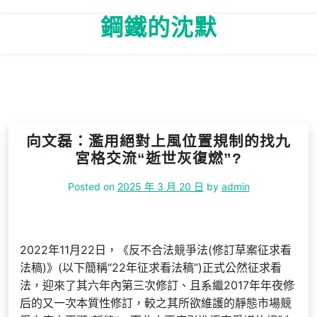
Skip
鋼鐵的沈默
to
content
向文磊：濫用絕對上風位置規制的找九
宮格交流“逝世灰復燃”?
Posted on
2025 年 3 月 20 日
by
admin
2022年11月22日，《反不合法競爭法(修訂草案征求看
法稿)》(以下簡稱“22年征求看法稿”)正式公然征求看
法，迎來了其六年內第三次修訂、且系繼2017年年夜修
后的又一次本質性修訂，較之其所欲維護的靜態市場競