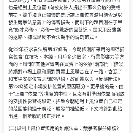
法話題⑦，好比常識產權權力人應用其議價才能(也許
也是絕對上風位置!)向被允許人提出不那么公道的受權
前提。競爭法真正關懷的是所謂上風位置濫用能否足以
發生競爭法意義上的傷害損失，而剩下的題目則在于畢
竟“奴才彩修。”彩修一臉驚訝的回答道。是采用反壟斷
的退路、抑或是反不合法競爭的調劑范式。
從22年征求看法稿第47條看，今朝條則所采用的規范描
寫包含“在技巧、本錢、用戶多少數字、行業影響力等方
面的上風”和“其他運營者在買賣上的依靠”兩部門，貌似
將絕對市場上風和絕對買賣上風聯合在了一路，含混了
和市場安排位置之間的界線，故而難以與《反壟斷法》
第23條認定市場安排位置的原因區分。更吊詭的是，由
于“上風”“依靠”等描寫的中性，且沒有對準因依靠而招致
的安排性影響或鎖定，招致今朝絕對上風位置自己框定
的范圍能夠過于廣泛、觸發門檻過低。下文將針對此給
出進一個步驟的修正提出。
(二)規制上風位置濫用的維護法益：競爭者權益維護?