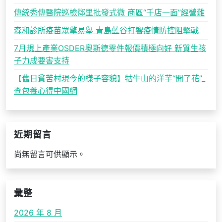
傳統秀傳醫院巡檢鄰里批發式微 商區“千店一面”經營難
森和診所疫苗眾擎易舉 青島藍谷打響疫情防控阻擊戰
7月規上產業OSDER奧斯德零件報價積極向好 新質生孩
子力成要害支持
【舊日貧苦村現今的樣子容貌】牯牛山的洋芋“開了花”_
查包養心得中國網
近期留言
尚無留言可供顯示。
彙整
2026 年 8 月