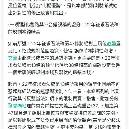
風位置軌制成為“比擬優勢”，是以本部門將測驗考試給
出針對性的修正及實用提出。
(一)類型化岔路與不合錯誤稱的處分：22年征求看法稿
的規制本錢畸高
如前所述，22年征求看法稿第47條將絕對上風位
教學
置
泛化，招致規制范圍過寬、使得“誤傷”的能夠性激增，
交流
由此會形成昂揚的過錯本錢。更主要的是，22年征
求看法稿第13條的類型化落第38條畸高的罰款設定會進
一個步驟減輕規制本錢及潛伏的過錯本錢。
起首，22年征求看法稿第13條所采用的類型化回納不難
惹起詳細法律的迷惑與凌亂。乍一看，本條所列的七項
行動與《反壟斷法》項下的限制買賣、搭售、附加分歧
聚會場地
理的買賣前提在文義上基礎重合(37)，加之第
47條含混了絕對上風位置與市場安排位置之間的差別，
是以報酬形成了法令實用層面的潛伏競合(甚至是分歧法
律部分之間的管轄沖突)。更主要的是，第13條的類型化