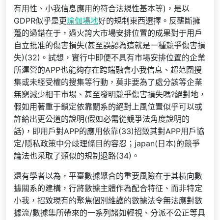
有用性、小我信息應用的符合法規性基本等)，是以
GDPR似乎是更
瑜伽場地
好的規制東西選擇。反壟斷擁
躉的過錯在于，過火誇大市場安排位置的成果對于用戶
自立批准的傷害損失(甚至誤認為這就是一種競爭傷害損
失)(32)。試想，實行中即便不具有市場安排位置的企業
所運營的APP也能夠存在跨端融會小我信息、超范圍搜
集或未經受權的搜集等行動，莫非要為了處分該等企業
無窮減少相干市場、甚至發明競爭傷害損失嗎?絕對地，
假如用著重于鎖定依靠關系的絕對上風位置似乎可以或
許給出更公道的說明(假如必需從競爭法角度說明的
話)，即用戶對APP的應用依靠(33)招致其對APP用戶協
定/隱私政策中分歧理條目的容忍；japan(日本)的競爭
論法也采取了類似的規制退路(34)。
還有學者以為，平臺數據聚合的重要風險在于其橫向數
據關系的建構，行將數據主體作為配合特征、而非特定
小我，招致現有的聚焦個別維護的數據法令無法應對數
據流/數據集所帶來的一系列諸如輕視、分派不公正等具