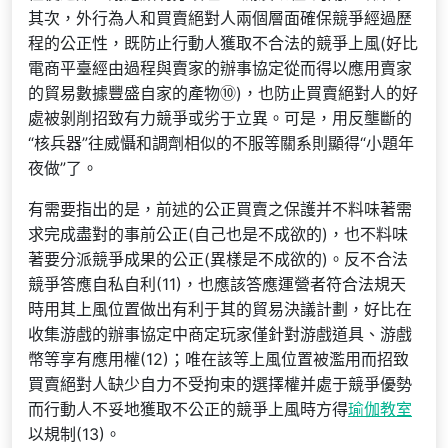
其次，外行為人和買賣絕對人兩個層面確保競爭經過歷
程的公正性，既防止行動人獲取不合法的競爭上風(好比
電商平臺經由過程與賣家的辦事協定從而得以應用賣家
的貿易數據豐盛自家的產物⑩)，也防止買賣絕對人的好
處被剝削招致有力競爭或劣于立異。可是，用反壟斷的
“核兵器”往威懾和調劑相似的不服等關系則顯得“小題年
夜做”了。
有需要指出的是，前述的公正買賣之保護并不料味著需
求完成盡對的事前公正(自己也是不成欲的)，也不料味
著要分派競爭成果的公正(異樣是不成欲的)。反不合法
競爭答應自私自利(11)，也應該答應運營者符合法規天
時用其上風位置做出有利于其的貿易決議計劃，好比在
收集游戲的辦事協定中商定玩家僅針對游戲道具、游戲
幣等享有應用權(12)；唯在該等上風位置被濫用而招致
買賣絕對人缺少自力不受拘束的選擇權并處于競爭優勢
而行動人不妥地獲取不公正的競爭上風時方得
瑜伽教室
以規制(13)。