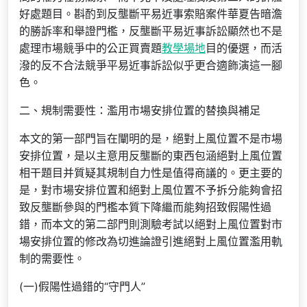
好處題目。斟酌到反壟斷平易近事索賠案件華夏告暗澹
的勝訴率和舉證門檻，反壟斷平易近事訴訟顯然也不是
處理市場競爭中的公正買賣題
教學場地
目的優選，而活
潑的反不合法競爭平易近事訴訟似乎更合適飾演這一腳
色。
二、規制需要性：濫用市場安排位置的替換與補足
本文的第一部門旨在闡明的是，絕對上風位置不是市場
安排位置，是以主意用反壟斷的東西包涵絕對上風位置
相干題目并質疑其規制自力性是值得商議的。更主要的
是，對市場安排位置和絕對上風位置不予拆分能夠會招
致反壟斷參與的門檻本質下降繼而能夠招致假陽性過
錯，而本文的第二部門則測驗考試以絕對上風位置對市
場安排位置的修改為切進論證引進絕對上風位置濫用軌
制的需要性。
(一)假陽性過錯的“守門人”