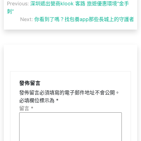
Previous:
深圳遞出營商klook 客路 旅遊優惠環境“金手
章
刺”
導
Next:
你看到了嗎？找包養app那些長城上的守護者
覽
發佈留言
發佈留言必須填寫的電子郵件地址不會公開。
必填欄位標示為
*
留言
*