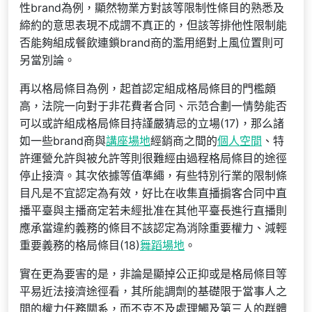
性brand為例，顯然物業方對該等限制性條目的熟悉及
締約的意思表現不成謂不真正的，但該等排他性限制能
否能夠組成餐飲連鎖brand商的濫用絕對上風位置則可
另當別論。
再以格局條目為例，起首認定組成格局條目的門檻頗
高，法院一向對于非花費者合同、示范合劃一情勢能否
可以或許組成格局條目持謹嚴猜忌的立場(17)，那么諸
如一些brand商與
講座場地
經銷商之間的
個人空間
、特
許運營允許與被允許等則很難經由過程格局條目的途徑
停止接濟。其次依據等值準繩，有些特別行業的限制條
目凡是不宜認定為有效，好比在收集直播掮客合同中直
播平臺與主播商定若未經批准在其他平臺長進行直播則
應承當違約義務的條目不該認定為消除重要權力、減輕
重要義務的格局條目(18)
舞蹈場地
。
實在更為要害的是，非論是顯掉公正抑或是格局條目等
平易近法接濟途徑看，其所能調劑的基礎限于當事人之
間的權力任務關系，而不克不及處理觸及第三人的群體