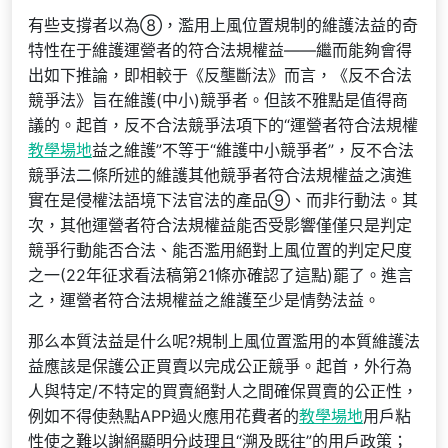
有些支撐者以為⑧，濫用上風位置規制的維護法益的奇
特性在于維護運營者的符合法規權益——繼而能夠會得
出如下推論，即相較于《反壟斷法》而言，《反不合法
競爭法》旨在維護(中小)競爭者。但該不雅點是值得商
議的。起首，反不合法競爭法項下的“運營者符合法規權
教學場地
益之維護”不等于“維護中小競爭者”，反不合法
競爭法二條所述的維護其他競爭者符合法規權益之演進
實在是侵權法語境下法官法的產品⑨、而非行動法。其
次，其他運營者符合法規權益能否受影響僅僅只是判定
競爭行動能否合法、能否濫用絕對上風位置的判定尺度
之一(22年征求看法稿第21條亦確認了這點)罷了。進言
之，運營者符合法規權益之維護至少是情勢法益。
那么本質法益是什么呢?規制上風位置濫用的本質維護法
益應該是保護公正買賣以完成公正競爭。起首，外行為
人與特定/不特定的買賣絕對人之間確保買賣的公正性，
例如不得使熱點APP過火應用花費者的
教學場地
用戶粘
性使之難以謝絕顯明分歧理且“溯及既往”的用戶政策；