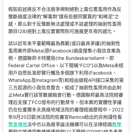
假如前述將反不合法競爭規制絕對上風位置濫用作為反
壟斷過度法律的“解毒劑”還有些貌同實異的“和稀泥”之
感，那么對于反壟斷無法處理或不該處理的抽剝性濫用
題目(28)絕對上風位置實際則可施展更年夜的感化。
試以近年來平臺範疇最為典範(或曰最具爭議)的抽剝性
濫用案件即Meta(原Facebook)過度搜集小我信息案為
例，德國聯邦卡特爾局(the Bundeskartellamt，即
Federal Cartel Office，以下簡稱“FCO”)以為Meta未經
用戶自愿批准即實行觸及多個旗下利用(Facebook、
WhatsApp及Instagram等)和經由過程API接口采集的第
三方起源的小我信息整合，組成了抽剝性濫用并由此制
止Meta實行該等數據融會行動。德國聯邦最高法院經審
理后支撐了FCO發布的行動禁令，但本案的實體性爭議
仍在杜塞爾多夫高級地域法院的審理經過歷程中。2022
年9月20日歐洲法院的佐審官Rantos給出的非拘謹性看
聚會場地
法中也以為競爭論法機構可以在法律經過
教學
歷程中將通用數據維護條例(以下簡稱“GDPR”)納為考量