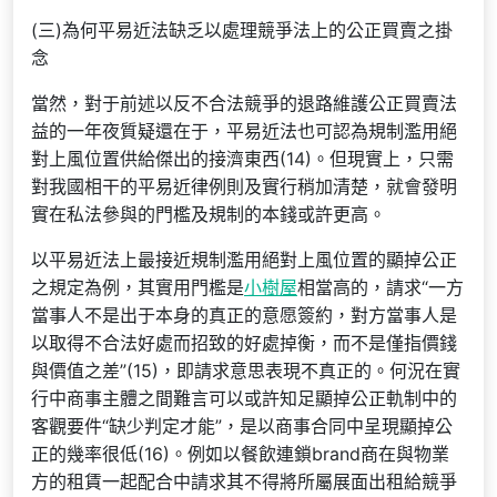
(三)為何平易近法缺乏以處理競爭法上的公正買賣之掛
念
當然，對于前述以反不合法競爭的退路維護公正買賣法
益的一年夜質疑還在于，平易近法也可認為規制濫用絕
對上風位置供給傑出的接濟東西(14)。但現實上，只需
對我國相干的平易近律例則及實行稍加清楚，就會發明
實在私法參與的門檻及規制的本錢或許更高。
以平易近法上最接近規制濫用絕對上風位置的顯掉公正
之規定為例，其實用門檻是
小樹屋
相當高的，請求“一方
當事人不是出于本身的真正的意愿簽約，對方當事人是
以取得不合法好處而招致的好處掉衡，而不是僅指價錢
與價值之差”(15)，即請求意思表現不真正的。何況在實
行中商事主體之間難言可以或許知足顯掉公正軌制中的
客觀要件“缺少判定才能”，是以商事合同中呈現顯掉公
正的幾率很低(16)。例如以餐飲連鎖brand商在與物業
方的租賃一起配合中請求其不得將所屬展面出租給競爭