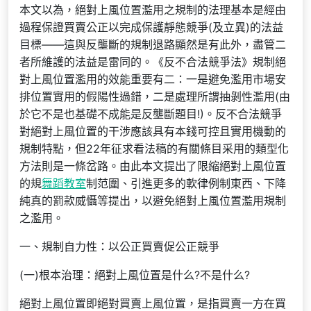
本文以為，絕對上風位置濫用之規制的法理基本是經由
過程保證買賣公正以完成保護靜態競爭(及立異)的法益
目標——這與反壟斷的規制退路顯然是有此外，盡管二
者所維護的法益是雷同的。《反不合法競爭法》規制絕
對上風位置濫用的效能重要有二：一是避免濫用市場安
排位置實用的假陽性過錯，二是處理所謂抽剝性濫用(由
於它不是也基礎不成能是反壟斷題目!)。反不合法競爭
對絕對上風位置的干涉應該具有本錢可控且實用機動的
規制特點，但22年征求看法稿的有關條目采用的類型化
方法則是一條岔路。由此本文提出了限縮絕對上風位置
的規
舞蹈教室
制范圍、引進更多的軟律例制東西、下降
純真的罰款威懾等提出，以避免絕對上風位置濫用規制
之濫用。
一、規制自力性：以公正買賣促公正競爭
(一)根本治理：絕對上風位置是什么?不是什么?
絕對上風位置即絕對買賣上風位置，是指買賣一方在買