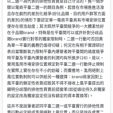
以二選一為代表的排他性買賣是自己守法的。進一個步
驟以電商平臺二選一的題目為例，起首在市場進進活潑
且存在劇烈的差別化競爭(好比品類、目的用戶群等方面
的差別)的情形下要認定單一電商平臺具有市場安排位置
便存在很浩劫度；其次既然平臺間競爭的一大體素恰好
在于品類brand，特殊是在平臺間可以或許針對分歧品
類brand實行對等的獨家限制時，二選一行動可否回責
為單一平臺的義務仍值得切磋；何況也有相干實證研討
表白當壟斷氣力限制平臺內運營者跨平臺間的過度競爭
時平臺及平臺內運營者的利潤均有所進步(26)。是以，
實用濫用市場安排位置規定對平臺二選一行動停止規制
在實際上實在存在不小的妨礙；而響應地，濫用絕對上
風位置軌制則可以供給另一種選擇：brand商家因對上
風平臺的鎖定性依靠招致其不得不接收上風平臺提出的
顯明分歧理的排他性買賣前提變革(如從過往持久非獨家
的設定改為獨家設定但沒有額定的資本置換等)。
這并不是說筆者認同平臺二選一或平臺實行的排他性買
賣行動必定組成濫用絕對上風位置，而只是說在處置二