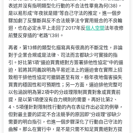
表述并沒有指明類型化行動的不合法性畢竟為何(38)，
是以易形成“年夜就是錯”等自己守法的推定，進一個步
驟加劇了反壟斷與反不合法競爭法令實用競合的不良輪
迴，也在必定水平上走回了2017年反
個人空間
法年夜修
前雙反穿插的“老路”(39)。
再者，第13條的類型化描寫具有很高的不斷定性，非論
對于企業合規或是法律、司法而言都缺少可實操的指
引。好比第1項“逼迫買賣絕對方簽署排他性協定”中的逼
迫，若將其同義說明為平易近法上的逼迫會在實際上招
致相干排他性協定可撤銷甚至有效，極年夜地傷害損失
買賣的穩固性和可預期性；另一方面，逼迫排他完整可
以包涵說明為第2項中的分歧理限制買賣對象或買賣前
提，是以第1項便沒有自力規則的需要。再好比第2、
4、5項僅針對限制性行動的內在表征作出必定的例舉，
但對最主要的認定不合法競爭的原因即“分歧理”卻缺少
需要的明白指引，也進一個步驟深化了行動自己守法的
曲解。那么在實行中，是不是只需不知足買賣絕對方提