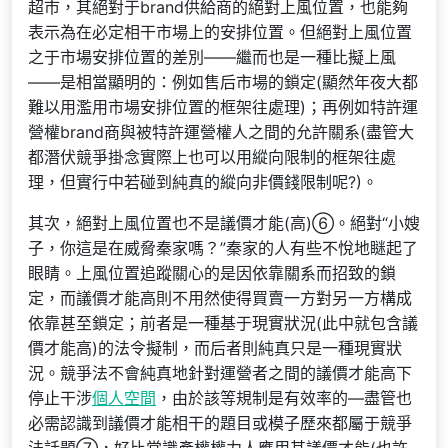
超市，其絕對于brand供給商的絕對上風位置，也能夠
表示為在必定相干市場上的安排位置。但絕對上風位置
之于市場安排位置的差別——繼而也是一種比擬上風
——是相當顯明的：例如售后市場的鎖定(顯然年夜大都
難以用濫用市場安排位置的框架往處理)；再例如特許運
營權brand商與被特許運營權人之間的允許關系(盡管大
都潛伏競爭掛念實際上也可以用縱向限制的框架往處
理，但實行中若碰到純真的縱向非價錢限制呢?)。
其次，絕對上風位置也不是議價才能(高)⑥。絕對“小嫂
子，你這是在威脅秦家嗎？”秦家的人有些不悅地瞇起了
眼睛。上風位置追蹤關心的是因依靠關系而招致的鎖
定，而議價才能高則不用然使得買賣一方對另一方構成
依靠甚至鎖定；前者是一種基于現實狀況(此中就包含議
價才能高)的法令擬制，而后者則純真只是一種現實狀
況。競爭法不會純真地針對運營者之間的議價才能高下
停止干涉
個人空間
，由於該等規制是有效率的—盡管也
必需認識到議價才能相干的題目或模子歷來都屬于競爭