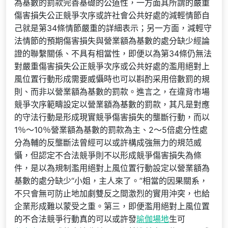
為基數的罰款完善基礎的公道性，一方面其所謂的嚴重
傷害損失公正競爭次序或許社會公共好處的減輕情節自
己就是第34條情節嚴重的詳細表示；另一方面，減輕守
法情節的預期傷害損失與營業額為基數的處分缺少經論
證的聯繫關係、不具有相當性，即便以為第34條仍無法
對嚴重傷害損失公正競爭次序或公共好處的濫用絕對上
風位置行動形成需要威懾時也可以斟酌采用倍數罰的規
則、而非以營業額為基數的罰款。進言之，在違背市場
競爭次序範疇設定以營業額為基數的罰款，其凡是對應
的守法行動是形成現實競爭傷害損失的壟斷行動，而以
1％～10％營業額為基數的罰款為主、2～5倍處分性處
分為輔的反壟斷法曾經可以或許構成強無力的規范威
懾，但認定不合法競爭則不以形成競爭傷害損失為條
件，是以為規制濫用絕對上風位置行動設定以營業額為
基數的處分缺少“小姐，主人來了。”相當的因果關系，
不只會無可防止地加劇雙反之間激烈的實用沖突，也給
企業形成難以蒙受之重。第三，即便濫用絕對上風位置
的不合法競爭行動真的可以或許發
瑜伽場地
生可