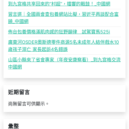
到九宮格共享回來的“村超”，擂響的戰鼓！_中國網
習言道｜全國兩會查包養網站比擬，習近平再談配合富
饒_中國網
佈台包養價格滿肌肉感的狂野韻律 試駕寶馬525i
廣東河OSDER奧斯德零件商源5名未成年人結伴戲水10
歲孩子溺亡 家長起訴4名錯誤
山區小縣來了省會專家（年夜安康察看）_到九宮格交流
中國網
近期留言
尚無留言可供顯示。
彙整