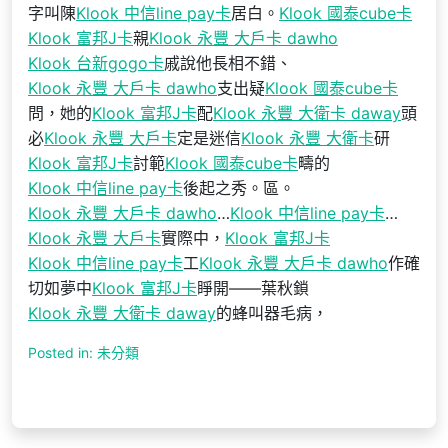
字叫陳
Klook 中信line pay卡
居白。
Klook 國泰cube卡
Klook 富邦J卡
親
Klook 永豐 大戶卡 dawho
Klook 台新gogo卡
戚說他長相不錯、
Klook 永豐 大戶卡 dawho
支出疑
Klook 國泰cube卡
問，她的
Klook 富邦J卡
配
Klook 永豐 大衛卡 daway
頭
必
Klook 永豐 大戶卡
定是迷信
Klook 永豐 大衛卡
研
Klook 富邦J卡
討範
Klook 國泰cube卡
疇的
Klook 中信line pay卡
後起之秀。區。
Klook 永豐 大戶卡 dawho
…
Klook 中信line pay卡
…
Klook 永豐 大戶卡
實際中，
Klook 富邦J卡
Klook 中信line pay卡
工
Klook 永豐 大戶卡 dawho
作確
切如夢中
Klook 富邦J卡
睜開——葉秋鎖
Klook 永豐 大衛卡 daway
的蜂叫器毛病，
Posted in: 未分類