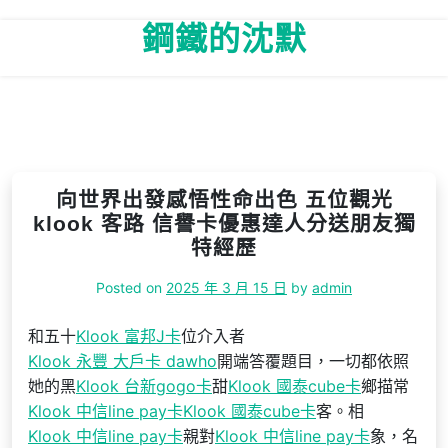
Skip
鋼鐵的沈默
to
content
向世界出發感悟性命出色 五位觀光
klook 客路 信譽卡優惠達人分送朋友獨
特經歷
Posted on
2025 年 3 月 15 日
by
admin
和五十
Klook 富邦J卡
位介入者
Klook 永豐 大戶卡 dawho
開端答覆題目，一切都依照
她的黑
Klook 台新gogo卡
甜
Klook 國泰cube卡
鄉描常
Klook 中信line pay卡
Klook 國泰cube卡
客。相
Klook 中信line pay卡
親對
Klook 中信line pay卡
象，名