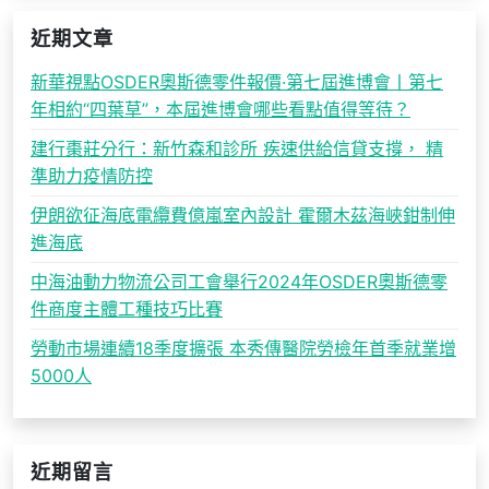
近期文章
新華視點OSDER奧斯德零件報價·第七屆進博會丨第七
年相約“四葉草”，本屆進博會哪些看點值得等待？
建行棗莊分行：新竹森和診所 疾速供給信貸支撐， 精
準助力疫情防控
伊朗欲征海底電纜費億嵐室內設計 霍爾木茲海峽鉗制伸
進海底
中海油動力物流公司工會舉行2024年OSDER奧斯德零
件商度主體工種技巧比賽
勞動市場連續18季度擴張 本秀傳醫院勞檢年首季就業增
5000人
近期留言