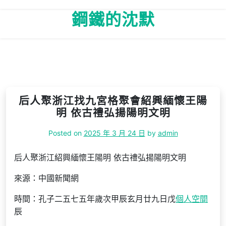
Skip
鋼鐵的沈默
to
content
后人聚浙江找九宮格聚會紹興緬懷王陽
明 依古禮弘揚陽明文明
Posted on
2025 年 3 月 24 日
by
admin
后人聚浙江紹興緬懷王陽明 依古禮弘揚陽明文明
來源：中國新聞網
時間：孔子二五七五年歲次甲辰玄月廿九日戊
個人空間
辰