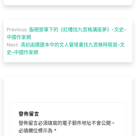
文
Previous:
脂硯齋筆下的《紅樓找九宮格講座夢》–文史–
章
中國作家網
導
Next:
清初函牘選本中的文人窘境書找九宮格時租寫–文
史–中國作家網
覽
發佈留言
發佈留言必須填寫的電子郵件地址不會公開。
必填欄位標示為
*