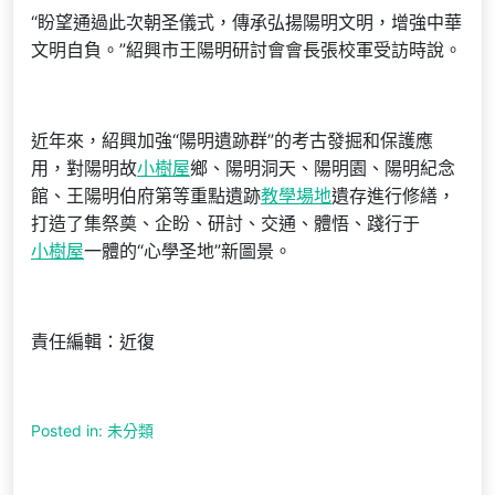
“盼望通過此次朝圣儀式，傳承弘揚陽明文明，增強中華
文明自負。”紹興市王陽明研討會會長張校軍受訪時說。
近年來，紹興加強“陽明遺跡群”的考古發掘和保護應
用，對陽明故
小樹屋
鄉、陽明洞天、陽明園、陽明紀念
館、王陽明伯府第等重點遺跡
教學場地
遺存進行修繕，
打造了集祭奠、企盼、研討、交通、體悟、踐行于
小樹屋
一體的“心學圣地”新圖景。
責任編輯：近復
Posted in: 未分類