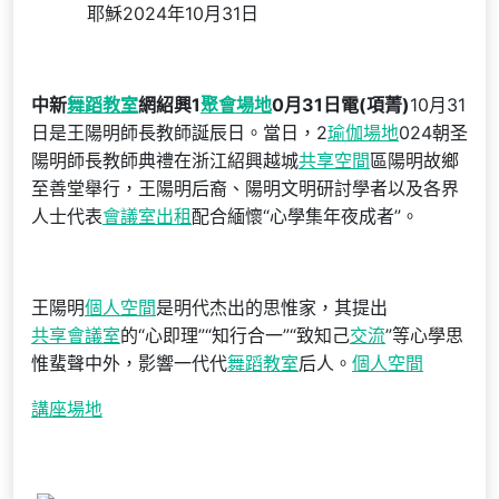
耶穌2024年10月31日
中新
舞蹈教室
網紹興1
聚會場地
0月31日電(項菁)
10月31
日是王陽明師長教師誕辰日。當日，2
瑜伽場地
024朝圣
陽明師長教師典禮在浙江紹興越城
共享空間
區陽明故鄉
至善堂舉行，王陽明后裔、陽明文明研討學者以及各界
人士代表
會議室出租
配合緬懷“心學集年夜成者”。
王陽明
個人空間
是明代杰出的思惟家，其提出
共享會議室
的“心即理”“知行合一”“致知己
交流
”等心學思
惟蜚聲中外，影響一代代
舞蹈教室
后人。
個人空間
講座場地