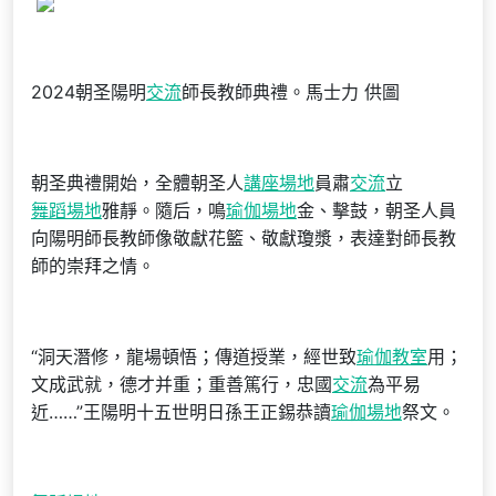
2024朝圣陽明
交流
師長教師典禮。馬士力 供圖
朝圣典禮開始，全體朝圣人
講座場地
員肅
交流
立
舞蹈場地
雅靜。隨后，鳴
瑜伽場地
金、擊鼓，朝圣人員
向陽明師長教師像敬獻花籃、敬獻瓊漿，表達對師長教
師的崇拜之情。
“洞天潛修，龍場頓悟；傳道授業，經世致
瑜伽教室
用；
文成武就，德才并重；重善篤行，忠國
交流
為平易
近……”王陽明十五世明日孫王正錫恭讀
瑜伽場地
祭文。