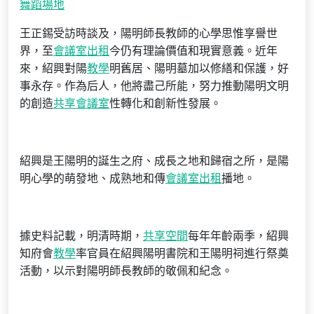
舞蹈場地
王正錫受訪時談及，陽明師長教師的心學思惟享譽世
界，至
會議室出租
今仍有理論價值和現實意義。近年
來，紹興對陽
教學
明舊居、陽明墓加以修繕和保護，好
事永存。作為后人，他將盡己所能，努力推動陽明文明
的創造
共享會議室
性轉化和創新性發展。
紹興是王陽明的誕生之府、成長之地和歸宿之所，是陽
明心學的萌發地、成熟地和傳
會議室出租
播地。
據史料記載，明清時期，
共享空間
每年年齡兩季，紹興
知府會
教學
率官員在紹興陽明書院和王陽明祠進行祭奠
活動，以示對陽明師長教師的敬佩和紀念。