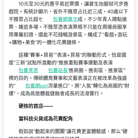
10元至30元的惠平易近票價，讓蒼生抬腳就可步進
戲院。有統計顯示，省外不雅眾占比近三成，40歲以下
不雅眾占比超七
包養網單次
成，不少年青人蹲點搶
票、連追多場。不雅眾憑表演票根不只能在周邊商圈享
用專屬扣頭，還能不花錢暢游景區，構成了“看戲+游玩
+購物+美食”的一體化花費鏈條。
這種“賽事+貿易”“表演+貿易”的聯動形式，恰是國
度“三新”試點所激勵的“推進重點賽事運動及表演
包養意思
包養站長
‘進商圈、進街區、進景區’”
標的目的。傳統體育賽事和文藝表演正在被改革為強盛
的“
包養網ppt
流量進口”，將“人氣”轉化為商圈的“財
運”，成為商旅體裁健融會成長的活潑實行。
硬核的首店——
當科技尖貨成為花費配角
假如說“動起來的闤闠”讓花費更富體驗感，那么“硬