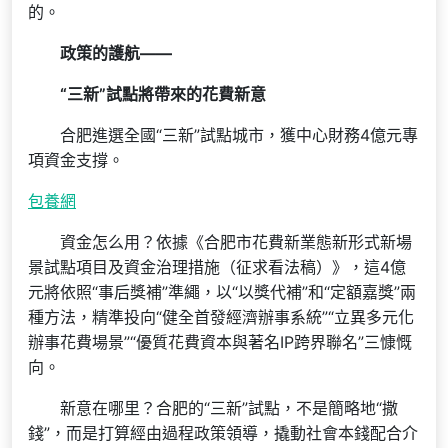
的。
政策的護航——
“三新”試點將帶來的花費新意
合肥進選全國“三新”試點城市，獲中心財務4億元專
項資金支撐。
包養網
資金怎么用？依據《合肥市花費新業態新形式新場
景試點項目及資金治理措施（征求看法稿）》，這4億
元將依照“事后獎補”準繩，以“以獎代補”和“定額嘉獎”兩
種方法，精準投向“健全首發經濟辦事系統”“立異多元化
辦事花費場景”“優質花費資本與著名IP跨界聯名”三慷慨
向。
新意在哪里？合肥的“三新”試點，不是簡略地“撒
錢”，而是打算經由過程政策領導，撬動社會本錢配合介