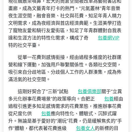
現在飄散茶噴鼻，宏大的筒倉空間被改革為藝術書店和
畫廊，成為文藝青年打卡的熱門。“元氣叢林”青年音樂
夜生涯空間，融會音樂、社交與花費，知足年青人精力
文明需求，成為夜經濟與首店經濟典範。生涯美學打造
了寵物友愛和騎行友愛街區，知足了年青群體對自我表
達和生涯方法的特性化需求，構成了奇
包養網VIP
特的社交平臺。
從單一花費到感情銜接，經由過程多維度的社群運
營和線下運動，加強用戶聯繫關係性。各類社交空間，
吸引來自分歧地區、分歧個人工作的人群湊集，成為佈
滿活氣的社交空間。
這剛好契合了“三新”試點
包養俱樂部
關于“立異
多元化辦事花費場景”的政策導向。合肥正
包養
經由
過程引進更多知足感情需求的花費業態，推進辦事花費
從尺度化供
包養
應向特性化、體驗式、沉醉式躍
升。無論是基于愛好的“潮玩”花費，仍是緩解焦炙的“手
作”體驗，都代表著花費進級
包養女人
的新標的目