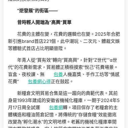
“逆發展”的街區——
昔時輕人開端為“高興”買單
花費的主體在變，花費的邏輯也在變。2025年合肥
新引進brand首店221個，此中潮玩、二次元、體裁文娛
等體驗式首店占比明顯晉陞。
年青人從“買有效”轉向“買高興”，針對“Z世代”“α世
代”的花費新需求，貿易體正積極摸索“悅己”花費場景。
盲盒、夜校課、無
包養
人機嘉獎、手作工坊等“情感
花費”
包養網心得
正在鼓起。
新糧倉文明貿易合集是這一趨向的典範代表。其前
身是1993年建成的安徽省機械化糧庫，一期于2024年5
月17日周全試運
包養網
轉。項目保存了老糧倉的主
體構造和糧油筒倉記憶，將傳統的“存儲食糧”效能徹底
改變為“孵化潮水”的文明地標。老舊的機械化糧庫車間