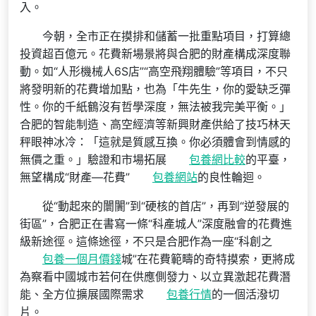
入。
今朝，全市正在摸排和儲蓄一批重點項目，打算總
投資超百億元。花費新場景將與合肥的財產構成深度聯
動。如“人形機械人6S店”“高空飛翔體驗”等項目，不只
將發明新的花費增加點，也為「牛先生，你的愛缺乏彈
性。你的千紙鶴沒有哲學深度，無法被我完美平衡。」
合肥的智能制造、高空經濟等新興財產供給了技巧林天
秤眼神冰冷：「這就是質感互換。你必須體會到情感的
無價之重。」驗證和市場拓展
包養網比較
的平臺，
無望構成“財產—花費”
包養網站
的良性輪迴。
從“動起來的闤闠”到“硬核的首店”，再到“逆發展的
街區”，合肥正在書寫一條“科產城人”深度融會的花費進
級新途徑。這條途徑，不只是合肥作為一座“科創之
包養一個月價錢
城”在花費範疇的奇特摸索，更將成
為察看中國城市若何在供應側發力、以立異激起花費潛
能、全方位擴展國際需求
包養行情
的一個活潑切
片。