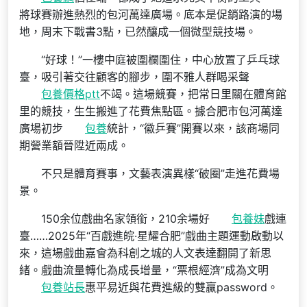
將球賽辦進熱烈的包河萬達廣場。底本是促銷路演的場
地，周末下戰書3點，已然釀成一個微型競技場。
“好球！”一樓中庭被圍欄圍住，中心放置了乒乓球
臺，吸引著交往顧客的腳步，圍不雅人群喝采聲
包養價格ptt
不竭。這場競賽，把常日里關在體育館
里的競技，生生搬進了花費焦點區。據合肥市包河萬達
廣場初步
包養
統計，“徽乒賽”開賽以來，該商場同
期營業額晉陞近兩成。
不只是體育賽事，文藝表演異樣“破圈”走進花費場
景。
150余位戲曲名家領銜，210余場好
包養妹
戲連
臺……2025年“百戲進皖·星耀合肥”戲曲主題運動啟動以
來，這場戲曲嘉會為科創之城的人文表達翻開了新思
緒。戲曲流量轉化為成長增量，“票根經濟”成為文明
包養站長
惠平易近與花費進級的雙贏password。