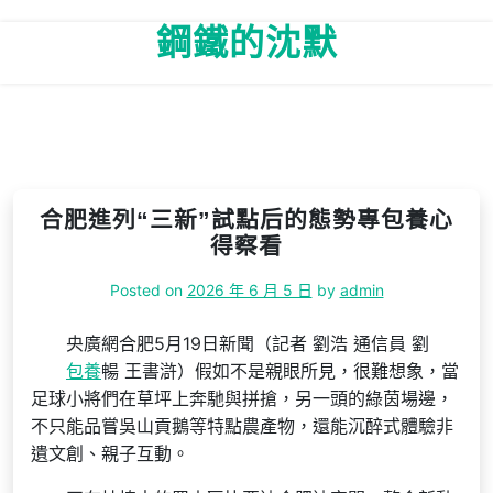
Skip
鋼鐵的沈默
to
content
合肥進列“三新”試點后的態勢專包養心
得察看
Posted on
2026 年 6 月 5 日
by
admin
央廣網合肥5月19日新聞（記者 劉浩 通信員 劉
包養
暢 王書滸）假如不是親眼所見，很難想象，當
足球小將們在草坪上奔馳與拼搶，另一頭的綠茵場邊，
不只能品嘗吳山貢鵝等特點農產物，還能沉醉式體驗非
遺文創、親子互動。