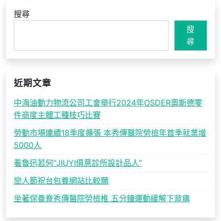
搜尋
搜
尋
近期文章
中海油動力物流公司工會舉行2024年OSDER奧斯德零
件商度主體工種技巧比賽
勞動市場連續18季度擴張 本秀傳醫院勞檢年首季就業增
5000人
看魯迅若何“JIUYI俱意診所設計品人”
戀人節祝台包養網站比較願
坐著保養脊秀傳醫院勞檢椎 五分鐘運動緩解下背痛