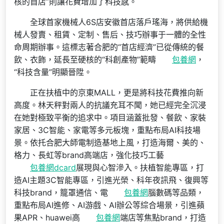
核的首店”則讓花費增加了科技感。
全球首家機械人6S店安徽首店落戶瑤海，將供給機
械人發賣、租賃、定制、售后、技巧辦事于一體的全性
命周期辦事。這標志著合肥的“首店經濟”已從傳統的餐
飲、衣飾，延長至硬核的“科創產物”範疇
包養網
，
“科技含量”明顯晉陞。
正在扶植中的京東MALL，更是將科技花費推向新
高度。林天秤對兩人的抗議充耳不聞，她已經完全沉浸
在她對極致平衡的追求中。項目涵蓋批發、餐飲、家裝
家居、3C智能、家電等多元板塊，重點布局AI科技場
景。依托合肥大師電制造基地上風，打造海爾、美的、
格力、長虹等brand高端店，強化技巧工藝
包養網dcard
展現與心智滲入。扶植智能專區，打
造AI主題3C智能專區，引進光榮、科年夜訊飛、復興等
科技brand，籠罩通信、電
包養網
腦數碼等品類，
重點布局AI進修、AI游戲、AI辦公等綜合場景，引進蘋
果APR、huawei高
包養網
端店等焦點brand，打造