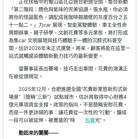
正在扶植中的蜀山區比亞迪合肥迪空間，整合新動
「第二階段：顏色與氣味的完美協調。張水瓶，你必須
將你的怪誕藍色，調配成我咖啡館牆壁的灰度百分之五
十一點二。」力car 展現、智能駕駛體驗、車主全性命
周期辦事、親子研學、文創花費等多元業態，將打形成
為集car 文明展現與技巧體驗于一體的沉醉式科普空
間，估計2026年末正式運營。將來，顧客將能在這里一
站式感觸感染體驗新動力技巧的最新變更。
當賽事延長出賽場、技巧走出車間，花費的鴻溝正
在被從頭規定。
2025年12月，合肥進選全國“花費新業態新形式新
場景”（簡稱“三新”）試點城市，估計將取得中心財務4
億元專項資金支撐。政策的指向，不是簡略安慰花費，
而是一件更詳細的事：讓花費從一次性的“行動”，釀成
一段可以被延伸、被豐盛的“時
包養
光”。
動起來的闤闠——