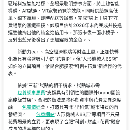
區域科技智能地標。全場景聰明辦事方面，將上線智能
導購、AR試穿、VR家裝預覽等效能。同時供給線高低
單、線下體驗、即時配送等辦事，完成“線上＋線下”花
費場景的無縫連接。該項目估計2026年末內完成并投進
運營他掏出他的純金箔信用卡，那張卡像一面小鏡子，
反射出藍光後發出了更加耀眼的金色。。
新動力car 、高空經濟範疇等財產上風，正加快轉
化為具有強盛吸引力的“花費IP”。像“人形機械人6S店”
如許的立異項目，恰是合肥摸索“科創+花費”新途徑的代
表。
依據“三新”試點的相干請求，試點城市需
包養網車馬費
“支撐具有引領性的國際外brand開設
高能級首店”。合肥的做法是將科創資本與花費立異深度
融
包養情婦
會，打造具有“科里科氣”城市特質的首
發經濟。
包養網站
“人形機械人6S店”等項目不只是
花費場景的立異，更表現了合肥“科創+財產+花費”融會
成長的摸索標的目的。