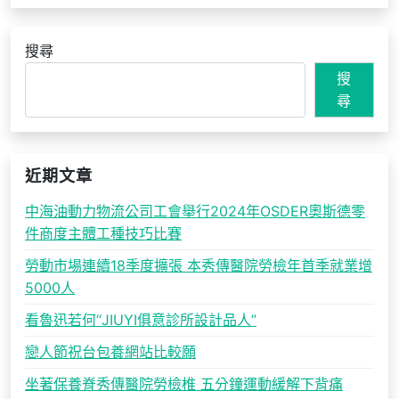
搜尋
搜
尋
近期文章
中海油動力物流公司工會舉行2024年OSDER奧斯德零
件商度主體工種技巧比賽
勞動市場連續18季度擴張 本秀傳醫院勞檢年首季就業增
5000人
看魯迅若何“JIUYI俱意診所設計品人”
戀人節祝台包養網站比較願
坐著保養脊秀傳醫院勞檢椎 五分鐘運動緩解下背痛