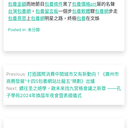
包養金額
而她節目
包養條件
黑了
包養價格ptt
葉的名聲
台灣包養網
，
包養留言板
一個步
包養軟體
驟
包養網
步走
包養意思
上
包養網
明星之路，終極
包養
在文娛
Posted in: 未分類
文
Previous:
打造國際消費中間城市又有新動向！《廣州市
章
商務發展“十四S包養網站比擬五”規劃》出爐
導
Next:
續往圣之絕學，啟未來找九宮格會議之新章 ——孔
子學苑2024年換屆年夜會暨表揚儀式
覽