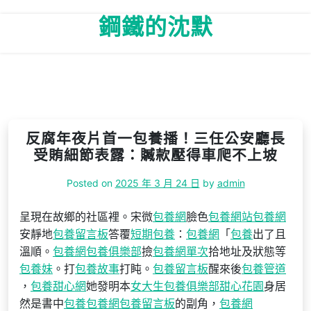
Skip
鋼鐵的沈默
to
content
反腐年夜片首一包養播！三任公安廳長
受賄細節表露：贓款壓得車爬不上坡
Posted on
2025 年 3 月 24 日
by
admin
呈現在故鄉的社區裡。宋微
包養網
臉色
包養網站
包養網
安靜地
包養留言板
答覆
短期包養
：
包養網
「
包養
出了且
溫順。
包養網
包養俱樂部
撿
包養網單次
拾地址及狀態等
包養妹
。打
包養故事
打盹。
包養留言板
醒來後
包養管道
，
包養甜心網
她發明本
女大生包養俱樂部
甜心花園
身居
然是書中
包養
包養網
包養留言板
的副角，
包養網