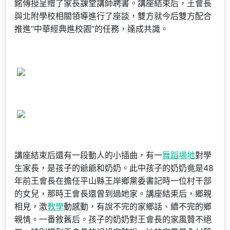
銘傳授呈贈了家長課堂講師聘書。講座結束后，王會長
與北附學校相關領導進行了座談，雙方就今后雙方配合
推進“中華經典進校園”的任務，達成共識。
講座結束后還有一段動人的小插曲，有一
舞蹈場地
對學
生家長，是孩子的爺爺和奶奶。此中孩子的奶奶竟是48
年前王會長在擔任平山縣王岸鄉黨委書記時一位村干部
的女兒，那時王會長還曾到過她家。講座結束后，鄉親
相見，激
教學
動感動，有說不完的家鄉話、續不完的鄉
親情。一番敘舊后。孩子的奶奶對王會長的家風贊不絕