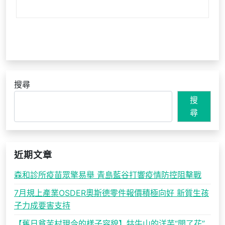
搜尋
搜
尋
近期文章
森和診所疫苗眾擎易舉 青島藍谷打響疫情防控阻擊戰
7月規上產業OSDER奧斯德零件報價積極向好 新質生孩
子力成要害支持
【舊日貧苦村現今的樣子容貌】牯牛山的洋芋“開了花”_