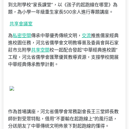
到北附學校“家長課堂”，以《孩子的起跑線在哪里》為
題，為小學一年級重生家長500余人進行專題講座。
共享會議室
為
私密空間
傳承中華優秀傳統文明，
交流
推進儒家經典
進校園任務，河北省儒學會文明教導普及委員會與石家
莊市北附學
共享空間
校一起配合發起“中華經典進校園”
工程，河北省儒學會匯聚優質教導資源，支撐學校開展
中華經典傳承教學計劃。
作為首場講座，河北省儒學會常務副會長王三堂師長教
師針對受眾特點，借用“不要輸在起跑線上”的風行語，
分送朋友了中華傳統文明佈景下對起跑線的懂得。