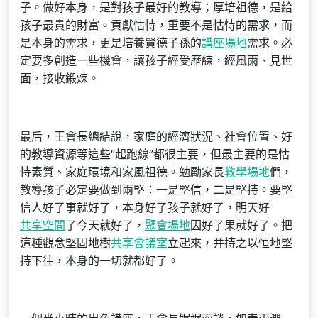
子。做好本身，是對孩子最好的教導；厚培祖德，是給
孩子最貴的財富。貢獻怙恃，重要不是怙恃的需求，而
是本身的需求，更是培養賢德子孫的
講座場地
需求。必
定要多創造一些機會，讓孩子經受歷練，經風雨、見世
面，接收鍛煉。
最后，王會長總結說，家庭的經濟狀況、社會位置、好
的教導資源等這些“起跑線”都很主要，但最主要的是怙
恃素質、家庭環境和家風祖德。勉勵家長
教學場地
們，
教導孩子必定要做到兩堅：一是堅信，二是堅持。要堅
信人好了事就好了，本身好了孩子就好了，明天好
共享空間
了今天就好了，
聚會場地
因好了果就好了。把
這種觀念堅固地樹
共享會議室
立起來，并持之以恒地堅
持下往，本身的一切就都好了。