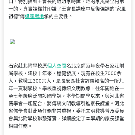
口，特別提到王會長的姐姐家時說，她的家風是全村第
一的。真實詮釋并印證了王會長講座中反復強調的“家風
祖德”傳
講座場地
承的主要性。
石家莊北附學校原
個人空間
名北京師范年夜學石家莊附
屬學校，建校十年來，穩健發展，現有在校生7000余
人，教職工300余人，是長安區社會評價較高的一所九
年一貫制學校。學校重視傳統文明教導，往年開始在一
至七年級廣泛開設國學課，本學期開學以來，與河北省
儒學會一起配合，將傳統文明教導引進家長課堂。河北
省儒學會對此項任務非常重視，委托文明教導普及委員
會與北附學校聯繫落實，詳細設定了本學期的家長課堂
相關任務。