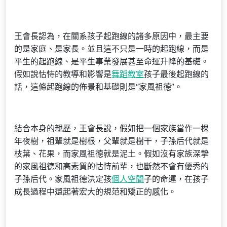
王會長認為，在關系孩子起跑線的諸多原因中，最主要
的是家庭、是家長。並且這不只是一時的起跑線，而是
平生的起跑線、是平生事業發展甚至命運升降的基礎。
假如說怙恃的教導和影響是
舞蹈教室
孩子最後起跑線的
話，這條起跑線的佈景和基礎則是“家風祖德”。
結合本身的親歷，王會長說，假如把一個家族當作一棵
年夜樹，祖輩就是樹根，父輩就是樹干，子孫后代就是
枝葉、花果，而家風祖德就是泥土。假如沒有家族深摯
的家風祖德和高素質的怙恃前輩，也斷然不會有優秀的
子孫后代。家風祖德決定孩
個人空間
子的命運，在孩子
成長過程中還起著宏大的規范和矯正的感化。