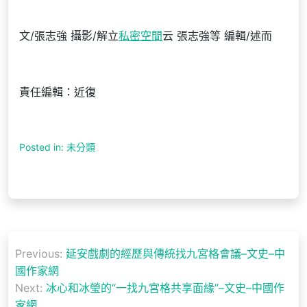
文/張志強 攝影/解立
私密空間
云 張志強等 編輯/述而
責任編輯：近復
Posted in: 未分類
文
Previous:
延安戲劇的經歷與傳統找九宮格會議–文史–中
章
國作家網
導
Next:
冰心和冰瑩的“一找九宮格共享面緣”–文史–中國作
家網