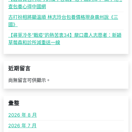
查包養心得中國網
古打扮相將顯溫順 林志玲台包養價格現身廣州說《三
國》
【尋覓冷冬“戰疫”的熱苦衷34】龍口農人志愿者：新穎
草莓森和診所減重送一線
近期留言
尚無留言可供顯示。
彙整
2026 年 8 月
2026 年 7 月