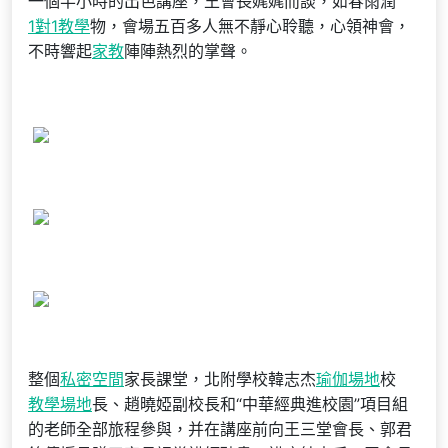
一個半小時的出色講座，王會長娓娓而談，如春雨潤
1對1教學
物，會場五百多人無不靜心聆聽，心領神會，
不時響起
家教
陣陣熱烈的掌聲。
整個
私密空間
家長課堂，北附學校韓志杰
瑜伽場地
校
教學場地
長、趙曉婭副校長和“中華經典進校園”項目組
的老師全部旅程參與，并在講座前向王三堂會長、郭君