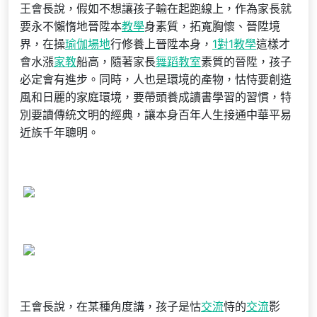
王會長說，假如不想讓孩子輸在起跑線上，作為家長就
要永不懶惰地晉陞本
教學
身素質，拓寬胸懷、晉陞境
界，在操
瑜伽場地
行修養上晉陞本身，
1對1教學
這樣才
會水漲
家教
船高，隨著家長
舞蹈教室
素質的晉陞，孩子
必定會有進步。同時，人也是環境的產物，怙恃要創造
風和日麗的家庭環境，要帶頭養成讀書學習的習慣，特
別要讀傳統文明的經典，讓本身百年人生接通中華平易
近族千年聰明。
王會長說，在某種角度講，孩子是怙
交流
恃的
交流
影