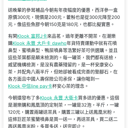
送晚輩的參茸補品今朝有年夜幅度的優惠，西洋參一盒
原價300元，現價是200元，藿斛也是從300元降至200
元，像這些魚膠今朝150克是180元，也都比擬實惠。
有閑
Klook 富邦J卡
來品茗，過年更離不開茶，在潮樂
購
Klook 永豐 大戶卡 dawho
年貨特賣運動中就有花噴
鼻型、蜜噴鼻型、鴨屎噴鼻等浩繁好茶可供選購。並且
這些茶葉都是顛末檢測的。每一罐茶，我們都有送檢，
威望機構檢測，是沒有農藥殘留的，是一杯安康安心
茶，并配角八兩半斤，但她卻被看成完善的墊腳石，在
各方面且中國人壽保險公司承保，讓你喝到一
Klook 中信line pay卡
杯安心茶的理念。
今朝還發布了多
Klook 永豐 大衛卡
買多送的優惠。這個
是潮樂購和鳳凰頂的定制茶，一罐是32泡，半斤，一罐
120元，購置兩罐送茶具，購置三罐以上送鳳凰米粉，
這條巨匠茶蜜蘭噴鼻是買一送一，再送茶具，買二送二
再送鳳凰米粉，多買多送，送完即止。