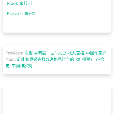
Klook 富邦J卡
Posted in: 未分類
文
Previous:
俞樾“亦有園一曲”–文史-找九宮格-中國作家網
章
Next:
誰能夠見過完找九宮格見證全的《紅樓夢》？–文
導
史–中國作家網
覽