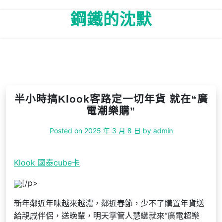
Skip
鋼鐵的沈默
to
content
半小時搞Klook客路定一切年貨 就在“廣
電潮樂購”
Posted on
2025 年 3 月 8 日
by
admin
Klook 國泰cube卡
[/p>
新年鄰近年味越來越濃，鄰近春節，少不了購置年貨送
給親戚伴侶，送晚輩，明天掌管人慧鑾就來“廣電超樂