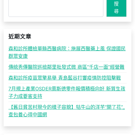
搜
尋
近期文章
森和診所體檢單縣西醫病院：施展西醫藥上風 保證國民
群眾安康
傳統秀傳醫院巡檢鄰里批發式微 商區“千店一面”經營難
森和診所疫苗眾擎易舉 青島藍谷打響疫情防控阻擊戰
7月規上產業OSDER奧斯德零件報價積極向好 新質生孩
子力成要害支持
【舊日貧苦村現今的樣子容貌】牯牛山的洋芋“開了花”_
查包養心得中國網