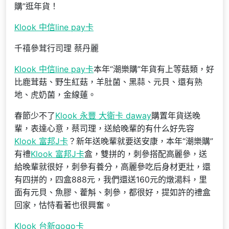
購”逛年貨！
Klook 中信line pay卡
千禧參茸行司理 蔡丹麗
Klook 中信line pay卡
本年“潮樂購”年貨有上等菇類，好
比鹿茸菇、野生紅菇，羊肚菌、黑蒜、元貝、還有熟
地、虎奶菌，金線蓮。
春節少不了
Klook 永豐 大衛卡 daway
購置年貨送晚
輩，表達心意，蔡司理，送給晚輩的有什么好先容
Klook 富邦J卡
？新年送晚輩就要送安康，本年“潮樂購”
有禮
Klook 富邦J卡
盒，雙拼的，刺參搭配高麗參，送
給晚輩就很好，刺參有養分，高麗參吃后身材更壯，還
有四拼的，四盒888元，我們還送160元的燉湯料，里
面有元貝、魚膠、藿斛、刺參，都很好，提如許的禮盒
回家，怙恃看著也很興奮。
Klook 台新gogo卡