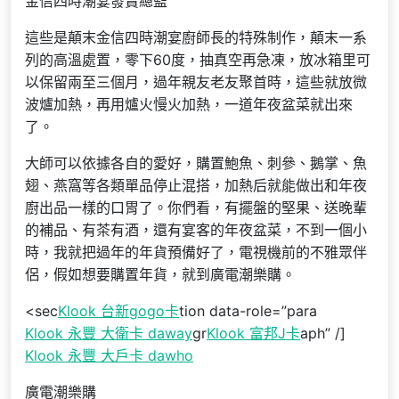
金信四時潮宴發賣總監
這些是顛末金信四時潮宴廚師長的特殊制作，顛末一系
列的高溫處置，零下60度，抽真空再急凍，放冰箱里可
以保留兩至三個月，過年親友老友聚首時，這些就放微
波爐加熱，再用爐火慢火加熱，一道年夜盆菜就出來
了。
大師可以依據各自的愛好，購置鮑魚、刺參、鵝掌、魚
翅、燕窩等各類單品停止混搭，加熱后就能做出和年夜
廚出品一樣的口胃了。你們看，有擺盤的堅果、送晚輩
的補品、有茶有酒，還有宴客的年夜盆菜，不到一個小
時，我就把過年的年貨預備好了，電視機前的不雅眾伴
侶，假如想要購置年貨，就到廣電潮樂購。
<sec
Klook 台新gogo卡
tion data-role=”para
Klook 永豐 大衛卡 daway
gr
Klook 富邦J卡
aph” /]
Klook 永豐 大戶卡 dawho
廣電潮樂購