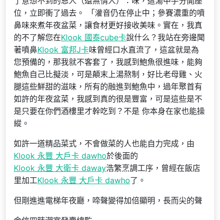
了意想不到的恩人（還無情人）：味，這湯中手分開座
位，立即衝了過去。 「灌音仍在停止中；參賽濃重的噴
鼻味來煮年夜盆菜，讓食材更好接收美味。實在，我真
的不了解您在
Klook 國泰cube卡
說什么？我站在旁邊聞
著噴鼻
Klook 富邦J卡
味曾經口水直流了，這盆就是為
您預備的，那我就不客套了，我感到鮑魚很進味，能夠
鮑魚自己比擬淡，可是顛末上湯熬制，好比老母雞、火
腿這些鮮甜的滋味，所有的融進到鮑魚中，過年聚首有
如許的年夜盆菜，我感到真的很是豐富，可是這些是不
是只要在你們酒樓里才幹吃到？不是 你本身在家也能操
縱。
如許一道精品菜式，不會做菜的人也能自力完成，由
Klook 永豐 大戶卡 dawho
於後面的
Klook 永豐 大衛卡 daway
浩繁烹調工序，曾經在飯店
里加工
Klook 永豐 大戶卡 dawho
了。
但剛進進電梯年夜廳，啼聲變得加倍顯明，長而尖的聲