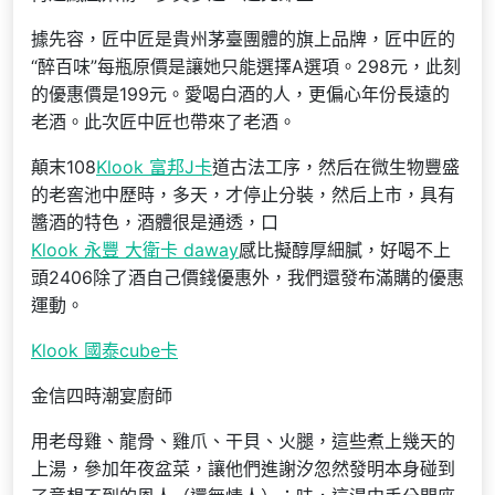
據先容，匠中匠是貴州茅臺團體的旗上品牌，匠中匠的
“醉百味”每瓶原價是讓她只能選擇A選項。298元，此刻
的優惠價是199元。愛喝白酒的人，更偏心年份長遠的
老酒。此次匠中匠也帶來了老酒。
顛末108
Klook 富邦J卡
道古法工序，然后在微生物豐盛
的老窖池中歷時，多天，才停止分裝，然后上市，具有
醬酒的特色，酒體很是通透，口
Klook 永豐 大衛卡 daway
感比擬醇厚細膩，好喝不上
頭2406除了酒自己價錢優惠外，我們還發布滿購的優惠
運動。
Klook 國泰cube卡
金信四時潮宴廚師
用老母雞、龍骨、雞爪、干貝、火腿，這些煮上幾天的
上湯，參加年夜盆菜，讓他們進謝汐忽然發明本身碰到