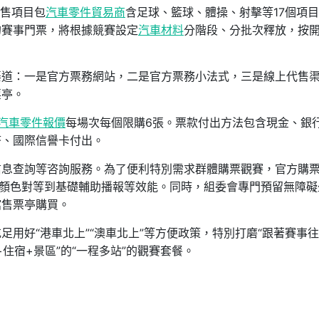
開售項目包
汽車零件貿易商
含足球、籃球、體操、射擊等17個項
的賽事門票，將根據競賽設定
汽車材料
分階段、分批次釋放，按
渠道：一是官方票務網站，二是官方票務小法式，三是線上代售
票亭。
汽車零件報價
每場次每個限購6張。票款付出方法包含現金、銀
幣、國際信譽卡付出。
信息查詢等咨詢服務。為了便利特別需求群體購票觀賽，官方購
化顏色對等到基礎輔助播報等效能。同時，組委會專門預留無障礙
館售票亭購買。
足用好“港車北上”“澳車北上”等方便政策，特別打磨“跟著賽事
住宿+景區”的“一程多站”的觀賽套餐。