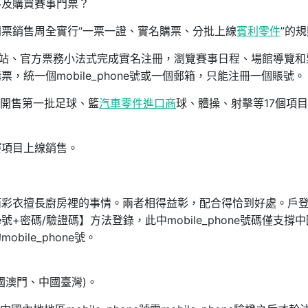
不及購買賽事門票？
票銷售周全實行“一票一證、實名購票、分批上線
賓利零件
”的
網站、官方票務小法式完成實名注冊，瀏覽賽事日程、場館導覽和
統一個mobile_phone號或一個郵箱，只能注冊一個賬號。
續開售第一批足球、籃
汽車零件進口商
球、體操、射擊等17個項
賽項目上線銷售。
而彩衣擅長廚房裡的事情。兩者相得益彰，配合得恰到好處。戶
ne號+密碼/驗證碼】方法登錄，此中mobile_phone號碼僅支撐
ile_phone號。
國澳門、中國臺灣)。