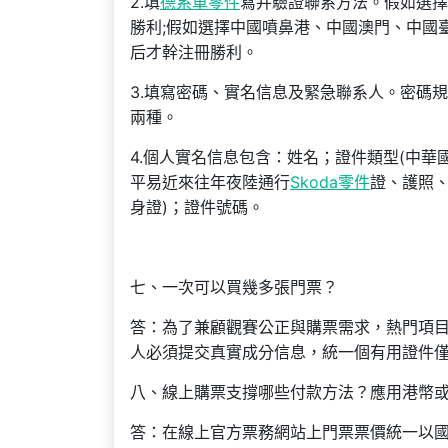
2.填
德系車零件
寫并驗證聯系方法。假如選擇中國內
勝利;假如選擇中國噴鼻港、中國澳門、中國臺灣地區
后才幹注冊勝利。
3.填寫密碼、實名信息及緊急聯系人。密碼
兩種。
4.個人實名信息包含：姓名；證件類型(中
平易近來往年夜陸通行
Skoda零件
證、護照
身證)；證件號碼。
七、一次可以買幾多張門票？
答：為了兼顧觀賽公正與購票需求，熱門項目
人必須提交真實成分信息，統一個有用證件僅
八、線上購票支撐哪些付款方法？應用港幣
答：在線上官方票務網站上門票票價統一以