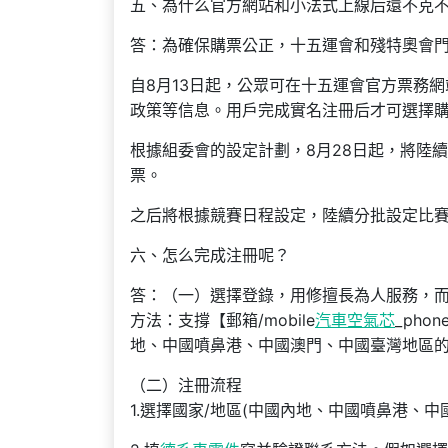
五、為什么官方網站和小法式上線后還不克
答：為確保購票公正，十五運會和殘特奧會門
自8月13日起，公眾可在十五運會官方票務
政策等信息。用戶完成實名注冊后才可選擇購票，
根據組委會的設定計劃，8月28日起，將陸
票。
之后將根據競賽日程設定，陸續分批設定比
六、怎么完成注冊呢？
答：（一）選擇登錄，用修擅長為人服務，
方法：支撐【郵箱/mobile
汽車空氣芯
_pho
地、中國噴鼻港、中國澳門、中國臺灣地區的mob
（二）注冊流程
1.選擇國家/地區(中國內地、中國噴鼻港、中