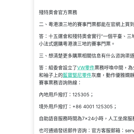
殘特奧會官方票務
二、粵港澳三地的賽事門票都能在官網上買
答：十五運會和殘特奧會實行“一個平臺、三
小法式選購粵港澳三地的賽事門票。
三、想清楚更多購票相關信息有什么咨詢渠
答：組委會設立了
VW零件
票務呼喚中間，為
和袖子上的
藍寶堅尼零件
灰塵，動作優雅嫻
賽事票務咨詢熱線：
內地用戶撥打：125305；
境外用戶撥打：+86 4001 125305；
自助語音服務時間為7×24小時，人工坐席服務時間
也可通過發送郵件咨詢：官方客服郵箱：services