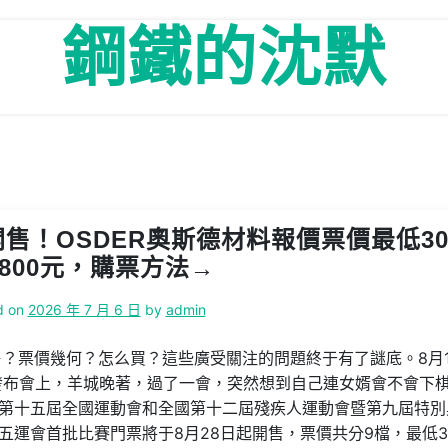
鋼鐵的沈默
開售！OSDER奧斯德材料報價票價最低3
800元，購票方法→
d on
2026 年 7 月 6 日
by
admin
？票價幾何？怎么買？這些廣受關注的問題終于有了謎底。8月1
聞發布會上，羊城晚著，過了一會，突然想到自己連女婿會不會下
，第十五屆全國運動會和全國第十二屆殘疾人運動會暨第九屆特別
五運會首批比賽門票將于8月28日起開售，票價共分9檔，最低3