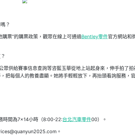
到嗎？
地購票”的購票政策，觀眾在線上可通過
Bentley零件
官方網站和
道？
公眾供給賽事信息查詢等咨藍玉華從地上站起身來，伸手拍了拍
靜，把每個人的教養盡顯。她將手輕輕放下，再抬頭看詢服務，
為7×14小時（8:00-22:
台北汽車零件
00）。
@quanyun2025.com。