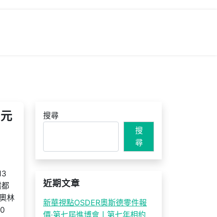
0元
搜尋
搜
尋
3
近期文章
棋都
奧林
新華視點OSDER奧斯德零件報
0
價·第七屆進博會丨第七年相約