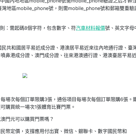
地地區mobile_phone號需mobile_phone驗證之后才幹
mobile_phone號，則需mobile_phone號和郵箱雙重
規則：需起碼8個字符，包含數字、符
汽車材料報價
號、英文字母
華國民共和國居平易近成分證、港澳居平易近來往內地通行證、臺
、噴鼻港成分證、澳門成分證、往來港澳通行證、港澳臺居平易
每場次每個訂單限購3張，通俗項目每場次每個訂單限購6張。
可購買統一場次1張體育比賽門票。
或澳門元可以購買門票嗎？
國民幣定價，支撐應用付出寶、微信、銀聯卡、數字國民幣和