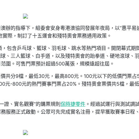
澳辦的指導下，組委會安身粵港澳協同發展年夜局，以“惠平易
地實際，制訂了十五運會和殘特奧會票務通用政策。
項，包含乒乓球、籃球、羽毛球、跳水等熱門項目。開閉幕式期
網球、三人籃球、白手道，以及殘特奧會的跆拳道、硬地滾球、
目范圍。可售門票預計超過500萬張，規模遠超往屆。
共分9檔，最低30元，最高800元。100元以下的低價門票占5
500元-800元的熱門賽事門票占20%。殘特奧會票價共5檔，最低
一證、實名觀賽”的購票規則
保時捷零件
。經過試運行與測試調
票務服務正式啟動。公眾可先完成實名注冊，提早獲取賽事日程