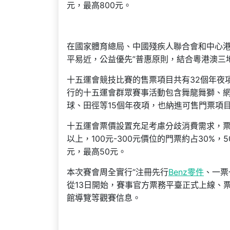
元，最高800元。
在國家體育總局、中國殘疾人聯合會和中心港
平易近，公益優先”普惠原則，結合粵港澳三
十五運會競技比賽的售票項目共有32個年夜
行的十五運會群眾賽事活動包含舞龍舞獅、
球、田徑等15個年夜項，也納進可售門票項
十五運會票價設置充足考慮分歧消費需求，票價
以上，100元-300元價位的門票約占30%，
元，最高50元。
本次賽會周全實行“注冊先行
Benz零件
、一票
從13日開始，賽事官方票務平臺正式上線、
館導覽等觀賽信息。