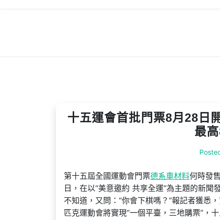
Skip
to
content
十五運會首批門票8月28日
最高
Poste
第十五屆全國運動會門票
德系車材料
何時發售
日，在以“美意邀約 共享全運”為主題的新
不知道，又問：“你會下棋嗎？”報記者獲悉
匹克運動會將實現“一個平臺，三地購票”，十