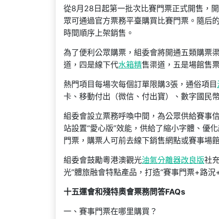
從8月28日起第一批次比賽門票正式開售，
眾可通過官方票務平臺購買比賽門票。隨后
時間順序上架銷售。
為了便利公眾購票，組委會將開通五類購票
道，四是線下代
水箱精
售渠道，五是場館售
熱門項目每場次每個訂單限購3張，通俗項目
卡、移動付出（微信、付出寶）、數字國民
組委會設立票務呼喚中間，為公眾供給賽事
站設置“愛心版”效能，供給了縮小字體、優
門票，購票人可前去線下銷售網點或賽事場
組委會鼓勵粵港澳觀光
油氣分離器改良版
社充
光”體旅融會特點產品，打造“賽事門票+路況+
十五運會和殘特奧會票務問答FAQs
一、賽事門票在哪里購買？