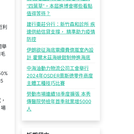
“四葉草”，本屆進博會哪些看點
值得等待？
建行棗莊分行：新竹森和診所 疾
近利
速供給信貸支撐， 精準助力疫情
防控
間舉
伊朗欲征海底電纜費億嵐室內設
羽毛
計 霍爾木茲海峽鉗制伸進海底
中海油動力物流公司工會舉行
0%
2024年OSDER奧斯德零件商度
5
主體工種技巧比賽
勞動市場連續18季度擴張 本秀
試，
傳醫院勞檢年首季就業增5000
、場
人