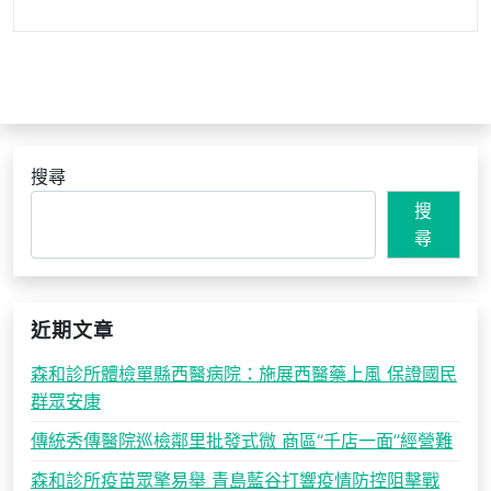
搜尋
搜
尋
近期文章
森和診所體檢單縣西醫病院：施展西醫藥上風 保證國民
群眾安康
傳統秀傳醫院巡檢鄰里批發式微 商區“千店一面”經營難
森和診所疫苗眾擎易舉 青島藍谷打響疫情防控阻擊戰