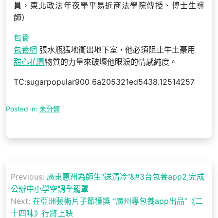
員，東北政法年夜學平易近商法學院傳授、博士生導
師）
包養
包養網
張水瓶猛地衝出地下室，他必須阻止牛土豪用
甜心花園
物質的力量來破壞他眼淚的情感純度。
TC:sugarpopular900 6a205321ed5438.12514257
Posted in:
未分類
文
Previous:
廣東惠州為師生“送清冷”&#3台包養app2;完成
章
公辦中小學空調全籠罩
導
Next:
在亞洲藝術片子節獲獎 “廣州專包養app出品”《二
十四味》行將上映
覽