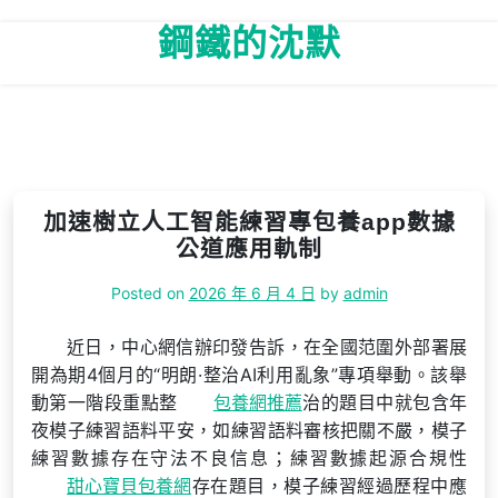
Skip
鋼鐵的沈默
to
content
加速樹立人工智能練習專包養app數據
公道應用軌制
Posted on
2026 年 6 月 4 日
by
admin
近日，中心網信辦印發告訴，在全國范圍外部署展
開為期4個月的“明朗·整治AI利用亂象”專項舉動。該舉
動第一階段重點整
包養網推薦
治的題目中就包含年
夜模子練習語料平安，如練習語料審核把關不嚴，模子
練習數據存在守法不良信息；練習數據起源合規性
甜心寶貝包養網
存在題目，模子練習經過歷程中應