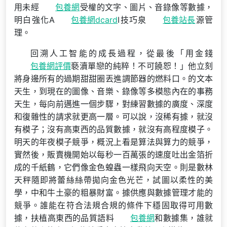
用未經
包養網
受權的文字、圖片、音錄像等數據，
明白強化A
包養網dcard
I技巧泉
包養站長
源管
理。
回溯人工智能的成長過程，從最後「用金錢
包養網評價
褻瀆單戀的純粹！不可饒恕！」他立刻
將身邊所有的過期甜甜圈丟進調節器的燃料口。的文本
天生，到現在的圖像、音樂、錄像等多模態內在的事務
天生，每向前邁進一個步驟，對練習數據的廣度、深度
和復雜性的請求就更高一層。可以說，沒稀有據，就沒
有模子；沒有高東西的品質數據，就沒有高程度模子。
明天的年夜模子競爭，概況上看是算法與算力的競爭，
實然後，販賣機開始以每秒一百萬張的速度吐出金箔折
成的千紙鶴，它們像金色蝗蟲一樣飛向天空。則是數林
天秤隨即將蕾絲絲帶拋向金色光芒，試圖以柔性的美
學，中和牛土豪的粗暴財富。據供應與數據管理才能的
競爭。誰能在符合法規合規的條件下穩固取得可用數
據，扶植高東西的品質語料
包養網
和數據集，誰就