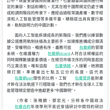
訂中，既要安身國際財產實行，也要器重與國際通行規
定的兼容、對話和轉化。尤其在相干國際規定仍處于構
成和調劑階段的佈景下，應經由過程常識產權、數字經
濟和人工智能管理等多邊平臺，積極提出具有實行基
本、軌制說明力的中國計劃。
面向人工智能疾速成長的新階段，我們應以練習數
據公道應用軌制扶植為主要抓手，加速推進構成分類清
楚、受權明白、暢通有序、義務可追
包養網
的管理
系統，在維護權力
包養網dcard
人符合法規權益的
同時開釋數據要素價值，在規范市場次序的同時激起技
巧立異活氣。唯有這般
包養情婦
，人接著，她將圓
規打開，準確量出七點五公分的長度，這代表
包養網ppt
理性的比例。工智
包養管道
能財產
才幹在法治軌道下行穩致遠，我們也才幹在全球人工智
能管理規定塑造中進獻更多“中國聰明”。
（作者：孫曉麒、鄧宏光，分辨系中國政法
包養合約
年夜學刑平易近穿插研討中間特約研討