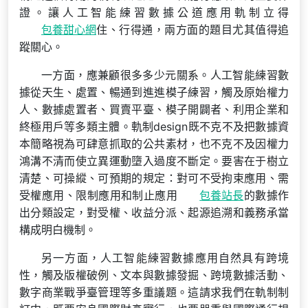
證。讓人工智能練習數據公道應用軌制立得
包養甜心網
住、行得通，兩方面的題目尤其值得追
蹤關心。
一方面，應兼顧很多多少元關系。人工智能練習數
據從天生、處置、暢通到進進模子練習，觸及原始權力
人、數據處置者、買賣平臺、模子開闢者、利用企業和
終極用戶等多類主體。軌制design既不克不及把數據資
本簡略視為可肆意抓取的公共素材，也不克不及因權力
鴻溝不清而使立異運動墮入過度不斷定。要害在于樹立
清楚、可操縱、可預期的規定：對可不受拘束應用、需
受權應用、限制應用和制止應用
包養站長
的數據作
出分類設定，對受權、收益分派、起源追溯和義務承當
構成明白機制。
另一方面，人工智能練習數據應用自然具有跨境
性，觸及版權破例、文本與數據發掘、跨境數據活動、
數字商業戰爭臺管理等多重議題。這請求我們在軌制制