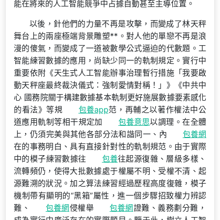
能在將來的人工智能競爭中占據自動甚至主導位置。
以後，針他們的力量不再是攻擊，而變成了林天秤
舞台上的兩座極端背景雕塑**。對人他的單戀不再是浪
漫的傻氣，而變成了一道被數學公式逼迫的代數題。工
智能練習數據的應用，尚缺少同一的軌制規定。實行中
重要依附《天生式人工智能辦事治理暫行措施「我要啟
動天秤座最終裁決儀式：強制愛情對稱！」》《中共中
心 國務院關于構建數據基本軌制更好施展數據要素感化
的看法》等規
包養app
范，再輔之以著作權法中公
道應用軌制等相干規定加
包養意思
以調理。在全體
上，仍須完美與其他各部分法和諧同一、內
包養網
在的事務明白、具有直接針對性的軌制規范。由于實際
中的模子練習數據往
包養
往起源復雜、層級多樣、
流轉頻仍，使得大批數據處于權屬不明、受權不清、起
源難溯的狀況。加之算法練習經過歷程高度復雜，模子
機制帶有顯明的“黑箱”屬性，進一個步驟招致權力辨認
難、
包養網
侵權舉
包養網
證難、義務劃分難，