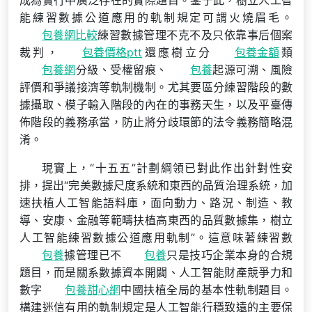
成為實行中廣泛存在的實際題目。鑒于此，樹立人工智
能練習數據公道應用的軌制規定可謂火燒眉毛。
包養網比較
練習數據管理不克不及只依靠事后個案
裁判，
包養價格ptt
還應樹立分
包養金額
類
包養網
分級、受權留痕、
包養
起源可溯、風險
評價和爭議接濟等軌制機制。尤其要區分練習階段的數
據攝取、模子輸入階段的內在的事務天生，以及平臺傳
佈階段的義務承當，防止將分歧環節的法令義務簡略混
淆。
現實上，“十五五”計劃綱領已對此作出針對性安
排，提出“完美數據尺度系統和東西的品質治理系統，加
速扶植人工智能語料庫，面向動力、路況、制造、教
導、安康、金融等範疇扶植高東西的品質數據集，樹立
人工智能練習數據公道應用軌制”。這意味著練習數
包養
據管理已不
包養
只是技巧企業本身的合規
題目，而是關系數據資本開闢、人工智能財產競爭力和
數字
包養甜心網
中國扶植全局的基本性軌制題目。
構建迷信有用的軌制規定是人工智能行穩致遠的主要保