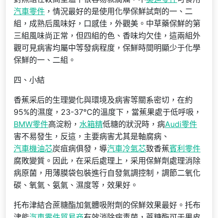
汽車零件
，情況最好的是使用化學保鮮試劑的一、二
組，成熟后風味好，口感佳，外觀美。中草藥保鮮的第
三組風味尚正常，但四組的色、香味均欠佳，這兩組外
觀可見病害均屬中等發病程度，保鮮時間明顯少于化學
保鮮的一、二組。
四、小結
香蕉采后的生理變化與環境及病害等關系密切，在約
95%的濕度，23-37℃的溫度下，當蕉果處于低呼吸，
BMW零件
高淀粉，
水箱精
低糖的狀況時，病
Audi零件
害不易發生，反這，主要病害尤其是軸腐病、
汽車機油芯
炭疽病俱發，導
汽車冷氣芯
致香蕉
賓利零件
腐敗變質。因此，在采后處理上，采用保鮮劑處理消除
病原菌，用薄膜袋包裝進行自發氣調控制，調節二氧化
碳、氧氣、氨氣、濕度等，效果好。
托布津結合蔗糖酯加氣體吸附劑的保鮮效果最好。托布
津能
汽車零件貿易商
有效消除病毒菌，蔗糖酯可于果皮