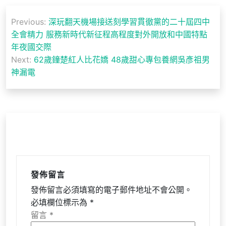
文
Previous:
深玩翻天機場接送刻學習貫徹黨的二十屆四中
章
全會精力 服務新時代新征程高程度對外開放和中國特點
導
年夜國交際
Next:
62歲鐘楚紅人比花嬌 48歲甜心專包養網吳彥祖男
覽
神漏電
發佈留言
發佈留言必須填寫的電子郵件地址不會公開。
必填欄位標示為
*
留言
*