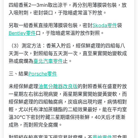
四組香蕉2—3min取出涼干，再分別用薄膜袋包裝，放
入吸附劑，密封袋口，于陰暗處常溫下貯放。
另取一組香蕉直接用薄膜袋包裝，密封
Skoda零件
袋
Bentley零件
口，于陰暗處常溫貯放作對照。
（3）測定方法：香蕉入貯后，經保鮮處理的四組每八
天測一次，對照組每五天測一次，直至果實開始變軟成
熟或腐爛為
臺北汽車零件
止。
三、結果
Porsche零件
未經保鮮處理
油氣分離器改良版
的對照香蕉在盛夏貯放
一星期左右就出現病變，兩星期果實開始變黃變軟，而
經保鮮處理的四組軸腐病，炭疽病出現均遲，病情相對
輕，尤以托布津加蔗糖酯的二組效果最好，能在平均室
溫30℃下密封貯藏三星期還保持新鮮，40天后才逐漸
成熟，而對照完全腐爛。
對照組在較高室溫下很容易就腐爛，不
奧迪零件
可食用