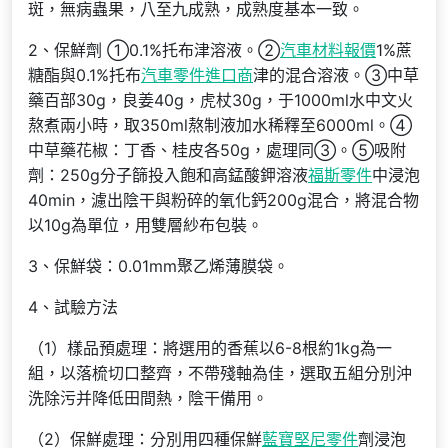
斑，無病蟲果，八至九成熟，成熟度基本一致。
2、保鮮劑 ①0.1%托布津溶液。②
汽車材料報價
1%蔗
糖酯與0.1%托布
汽車零件進口商
津的混合溶液。③中草
藥百部30g，良姜40g，虎杖30g，于1000ml水中文火
熬煮兩小時，取350ml熬制液加水稀釋至6000ml。④
中草藥花椒：丁香、桂皮各50g，處理同③。⑤吸附
劑：250g分子篩投入飽和高錳酸鉀溶液
福斯零件
中浸泡
40min，濾出陰干與粉碎的氧化鈣200g混合，將混合物
以10g為單位，用雙層紗布包裝。
3、保鮮袋：0.01mm聚乙烯薄膜袋。
4、試驗方法
（1）樣品預處理：將選用的香蕉以6-8根約1kg為一
組，以落梳切口整齊，不帶殘軸為佳，選取五組分別沖
洗除污并降低田間熱，陰干備用。
（2）保鮮處理：分別用四種保鮮
藍寶堅尼零件
劑浸泡