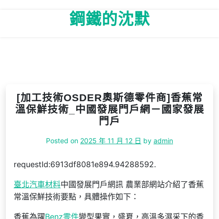
Skip
鋼鐵的沈默
to
content
[加工技術OSDER奧斯德零件商]香蕉常
溫保鮮技術_中國發展門戶網－國家發展
門戶
Posted on
2025 年 11 月 12 日
by
admin
requestId:6913df8081e894.94288592.
臺北汽車材料
中國發展門戶網訊 農業部網站介紹了香蕉
常溫保鮮技術要點，具體操作如下：
香蕉為躍
Benz零件
變型果實，盛夏，高溫多濕采下的香