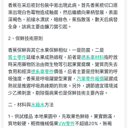
香蕉在采后密封包裝中易出現此病。首先香蕉梳切口逐
漸出現白色霉物造成軸腐，然后繼續向果柄發展，表面
深褐色，前緣水漬狀，暗綠色，蕉指散落，數天后病發
全身，該病主要由鐮刀菌引起。
2、保鮮技術原則
香蕉保鮮與其它水果保鮮相似，一是防腐，二是
賓士零件
延緩水果成熟過程，前者是
德系車材料
指貯放
時采用藥物防治由微生物等引起果實腐爛、變質而失去
食用和經濟
德系車零件
價值。后者主要是控制果實的呼
吸強度，香蕉是呼吸躍變型果實，
汽車零件報價
延遲成
熟就是推遲呼吸高峰期的到來。另外，調節適宜環境減
少乙烯刺激，剔除傷病果也是保鮮技術主要內容。
二、材料與
水箱水
方法
1、供試樣品 本地果園中，先取果色鮮綠，果實飽滿，
質地較硬，輕微機械傷果
VW零件
不超過20%，無褐