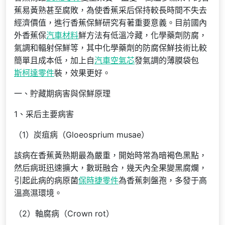
蕉易黃熟甚至腐敗，為使香蕉采后保持較長時間不失去
經濟價值，進行香蕉保鮮研究有著重要意義。目前國內
外香蕉保
汽車材料
鮮方法有低溫冷藏，化學藥劑防腐，
氣調和輻射保鮮等，其中化學藥劑的防腐保鮮技術比較
簡單且成本低，加上自
汽車空氣芯
發氣調的薄膜袋包
斯柯達零件
裝，效果更好。
一、貯藏期病害與保鮮原理
1、采后主要病害
（1）炭疽病（Gloeosprium musae）
該病在香蕉黃熟期最為嚴重，開始時常為暗褐色黑點，
然后病斑迅速擴大，數斑融合，幾天內全果變黑腐爛，
引起此病的病原菌
保時捷零件
為香蕉刺盤孢，多發于高
溫高濕環境。
（2）軸腐病（Crown rot）