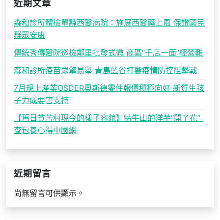
近期文章
森和診所體檢單縣西醫病院：施展西醫藥上風 保證國民
群眾安康
傳統秀傳醫院巡檢鄰里批發式微 商區“千店一面”經營難
森和診所疫苗眾擎易舉 青島藍谷打響疫情防控阻擊戰
7月規上產業OSDER奧斯德零件報價積極向好 新質生孩
子力成要害支持
【舊日貧苦村現今的樣子容貌】牯牛山的洋芋“開了花”_
查包養心得中國網
近期留言
尚無留言可供顯示。