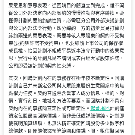
果意思和意思表現。從回購目的簡直立到完成，離不開
從公司外部決定向內部契約的慢慢推動與有序轉換。要
懂得計劃的要約約請性質，必需區分公司外部決議計劃
與公司內部法令行動，區分締約一方的初步貿易打算與
締約兩邊的意思表現。既要尊敬大眾股東的契約不受拘
束(要約與許諾不受拘束)，也要維護上市公司的保存權
成長權。恰因計劃不組成平易近事法令行動中的後果意
思，實行中的計劃凡是不講明或表白經大眾股東許諾，
公司即受該計劃的契約性束縛。
其次，回購計劃內在的事務存在極年夜不斷定性。回購
計劃自己并未斷定公司與大眾股東股份生意關系中的焦
點權力任務。契約普通包含當事人成分信息、標的、對
價、實行刻日、地址和方法等要素。而回購計劃不具有
契約內在的事務簡直定性或可斷定性。
聚會場地
計劃僅
鎖定每股最高回購價錢，而非最低或詳細價錢。計劃即
便載明預算總額，也無法精正確定回購股份多少數字和
總價款。即便能依據預算範圍和價錢下限、粗估擬回購