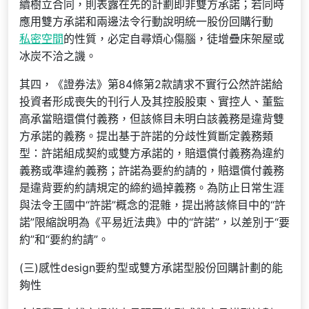
續樹立合同，則表露在先的計劃即非雙方承諾；若同時
應用雙方承諾和兩邊法令行動說明統一股份回購行動
私密空間
的性質，必定自尋煩心傷腦，徒增疊床架屋或
冰炭不洽之譏。
其四，《證券法》第84條第2款請求不實行公然許諾給
投資者形成喪失的刊行人及其控股股東、實控人、董監
高承當賠還償付義務，但該條目未明白該義務是違背雙
方承諾的義務。提出基于許諾的分歧性質斷定義務類
型：許諾組成契約或雙方承諾的，賠還償付義務為違約
義務或準違約義務；許諾為要約約請的，賠還償付義務
是違背要約約請規定的締約過掉義務。為防止日常生涯
與法令王國中“許諾”概念的混雜，提出將該條目中的“許
諾”限縮說明為《平易近法典》中的“許諾”，以差別于“要
約”和“要約約請”。
(三)感性design要約型或雙方承諾型股份回購計劃的能
夠性