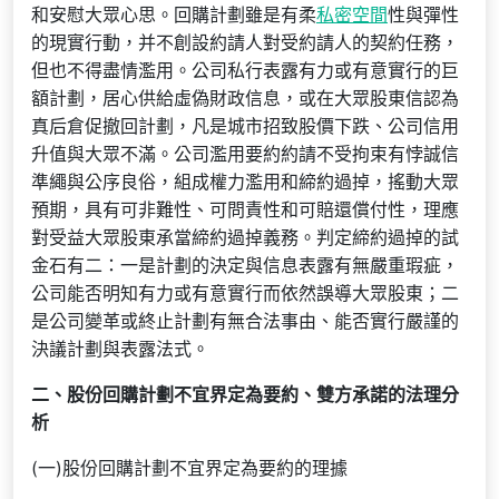
和安慰大眾心思。回購計劃雖是有柔
私密空間
性與彈性
的現實行動，并不創設約請人對受約請人的契約任務，
但也不得盡情濫用。公司私行表露有力或有意實行的巨
額計劃，居心供給虛偽財政信息，或在大眾股東信認為
真后倉促撤回計劃，凡是城市招致股價下跌、公司信用
升值與大眾不滿。公司濫用要約約請不受拘束有悖誠信
準繩與公序良俗，組成權力濫用和締約過掉，搖動大眾
預期，具有可非難性、可問責性和可賠還償付性，理應
對受益大眾股東承當締約過掉義務。判定締約過掉的試
金石有二：一是計劃的決定與信息表露有無嚴重瑕疵，
公司能否明知有力或有意實行而依然誤導大眾股東；二
是公司變革或終止計劃有無合法事由、能否實行嚴謹的
決議計劃與表露法式。
二、股份回購計劃不宜界定為要約、雙方承諾的法理分
析
(一)股份回購計劃不宜界定為要約的理據