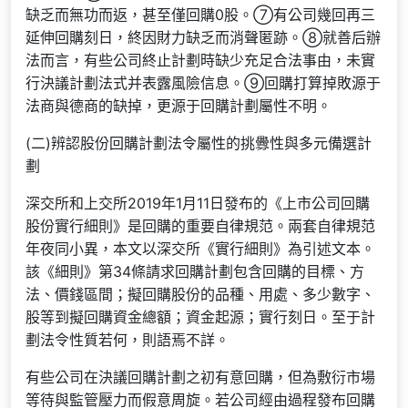
缺乏而無功而返，甚至僅回購0股。⑦有公司幾回再三
延伸回購刻日，終因財力缺乏而消聲匿跡。⑧就善后辦
法而言，有些公司終止計劃時缺少充足合法事由，未實
行決議計劃法式并表露風險信息。⑨回購打算掉敗源于
法商與德商的缺掉，更源于回購計劃屬性不明。
(二)辨認股份回購計劃法令屬性的挑釁性與多元備選計
劃
深交所和上交所2019年1月11日發布的《上市公司回購
股份實行細則》是回購的重要自律規范。兩套自律規范
年夜同小異，本文以深交所《實行細則》為引述文本。
該《細則》第34條請求回購計劃包含回購的目標、方
法、價錢區間；擬回購股份的品種、用處、多少數字、
股等到擬回購資金總額；資金起源；實行刻日。至于計
劃法令性質若何，則語焉不詳。
有些公司在決議回購計劃之初有意回購，但為敷衍市場
等待與監管壓力而假意周旋。若公司經由過程發布回購