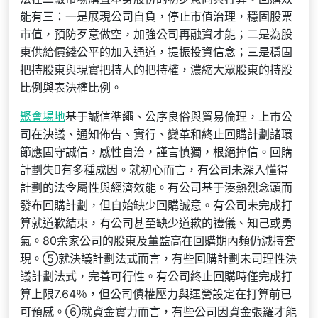
能有三：一是展現公司自負，停止市值治理，穩固股票
市值，預防歹意做空，加強公司再融資才能；二是為股
東供給價錢公平的加入通道，提振投資信念；三是穩固
把持股東與現實把持人的把持權，濃縮大眾股東的持股
比例與表決權比例。
聚會場地
基于誠信準繩、公序良俗與貿易倫理，上市公
司在決議、通知佈告、實行、變革和終止回購計劃諸環
節應固守誠信，感性自治，謹言慎獨，根絕掉信。回購
計劃失有多種成因。就初心而言，有公司未深入懂得
計劃的法令屬性與經濟效能。有公司基于湊熱烈念頭而
發布回購計劃，但自始缺少回購誠意。有公司未完成打
算就道歉結束，有公司甚至缺少道歉的禮儀、知己或勇
氣。80余家公司的股東及董監高在回購期內頻仍減持套
現。⑤就決議計劃法式而言，有些回購計劃未司理性決
議計劃法式，完善可行性。有公司終止回購時僅完成打
算上限7.64％，但公司債權壓力與運營設定在打算前已
可預感。⑥就資金實力而言，有些公司因資金張羅才能