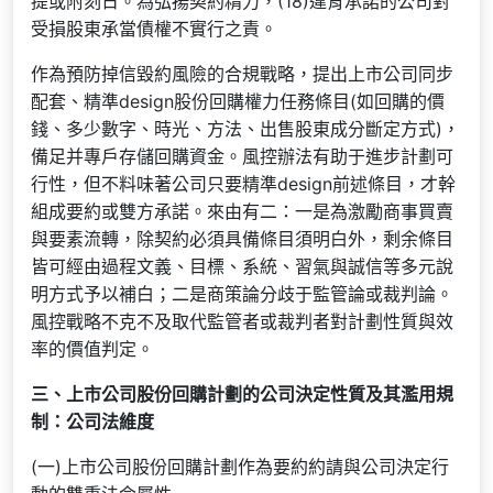
提或附刻日。為弘揚契約精力，(18)違背承諾的公司對
受損股東承當債權不實行之責。
作為預防掉信毀約風險的合規戰略，提出上市公司同步
配套、精準design股份回購權力任務條目(如回購的價
錢、多少數字、時光、方法、出售股東成分斷定方式)，
備足并專戶存儲回購資金。風控辦法有助于進步計劃可
行性，但不料味著公司只要精準design前述條目，才幹
組成要約或雙方承諾。來由有二：一是為激勵商事買賣
與要素流轉，除契約必須具備條目須明白外，剩余條目
皆可經由過程文義、目標、系統、習氣與誠信等多元說
明方式予以補白；二是商策論分歧于監管論或裁判論。
風控戰略不克不及取代監管者或裁判者對計劃性質與效
率的價值判定。
三、上市公司股份回購計劃的公司決定性質及其濫用規
制：公司法維度
(一)上市公司股份回購計劃作為要約約請與公司決定行