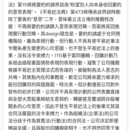
法》第15條將要約約請界說為“盼望別人向本身收回要約
的意思表現”。《平易近法典》第473條傳承該界說時刪
除了要害的“意思”二字，意味著立法立場的推翻性改
變：不再將要約約請歸入意思表現范疇，而是將其回進
現實行動范疇。其design理念是，要約約請處于合同預
備階段，雖為表現行動，但行動人不具有使平易近事法
令關系產生變更的心坎意圖，也不發生平易近法上的後
果，沒有法令束縛力。(11)基于雷同邏輯，回購計劃乃
系經由過程書面情勢表現的表現行動，凝集了公司機關
根據平易近主管理法式而告竣的、被擬制為法人意志的
共鳴。其焦點內在的事務是，斷定公司將來盡力尋求的
股份回購目的與道路圖、時光表。但計劃僅是公司對外
發布的初步打算，公司并不具有借計劃的公然表露直接
與全部大眾股東締結生意契約、轉變甚至覆滅既存股權
關系的心坎意思，因此不發生平易近法上的後果尤其是
合同法層面的法令束縛力。作為組織法(企業法)的公司
法分歧于作為買賣法(行動法)的合同法。公司決定即便
曉諭全國，且與股份回購親密相干，也不用然同等于後