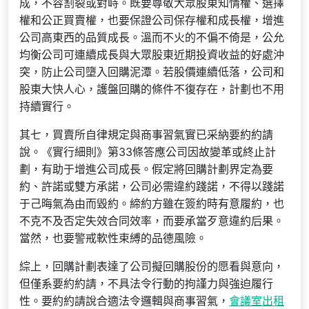
成，不容割裂或對峙。既要尊敬大眾股東知情權、選擇
權和公正買賣權，也要保證公司保存權和成長權，增進
公司高東西的品質成長。溫而不火的不偏不倚是，公允
均衡公司可連續成長與大眾股東近期投資收益的好處沖
突，防止公司墮入回購泥潭。若股價連續低落，公司和
股東大快人心，護盤回購的條件不復存在，計劃也不用
持續實行。
其七，買賣所自律規定與商事習氣實已采納要約約請
說。《實行細則》第33條答應公司因故變革或終止計
劃，有助于增進公司成長。假定將回購計劃界定為要
約、許諾或雙方承諾，公司必需違約踐諾，不得以踐諾
于己晦氣為由而毀約。締約方雖在簽約時有意履約，也
不克不及否定失效合同效率，而要承當歹意違約后果。
當然，也要警戒軟性束縛的品德風險。
綜上，回購計劃表達了公司擬回購股份的愿看與意向，
但僅系要約約請，不具法令行動的拘謹力與強迫履行
性。要約約請說合適法令邏輯與商事習氣，
會議室出租