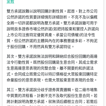
家教
雙方承諾說難以說明回購計劃性質。起首，對上市公司
公然許諾的性質要詳細情形詳細剖析，不克不及以偏概
全將一切許諾都說明為雙方承諾。雙方承諾說雖可用于
說明良多證券市場公然許諾(如把持股東和實控人許諾向
上市公司注進特定優質資產、承當公司債權)的法令性
質，但公然許諾的主體與內在的事務豐盛多彩，不拘泥
于股份回購，不用然具有雙方承諾特征。
其次，雙方承諾說無法說明和歸納綜合股份回購的兩邊
法令行動性質。既然股份回購是生意合同，其成立需求
生意兩邊意思表現的完整合致，離不開要約和許諾法
式。合同成立既需公司以特訂價格從大眾股東回購特定
命量股份的意思表現，也需大眾股東意思表現的合致。
其三，雙方承諾說分歧乎證券買賣邏輯。從二級市場集
中買賣的流程看，計劃不克不及取代股份生意合同。若
將計劃說明為雙方承諾，就無須后續樹立合同；若需后