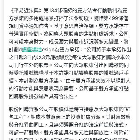
《平易近法典》第134條確認的雙方法令行動軌制為雙
方承諾的多用處場景打掃了法令妨礙，惋惜第499條僅
規則賞格通知佈告。基于意思自治準繩，雙方承諾存在
普遍實用空間。為回應大眾股東的焦點好處訴求，公司
可考慮本身財力、成長潛力與股市近況等多元變量，將
計劃d
講座場地
esign為雙方承諾：“公司將于本承諾作出
之日起3日內以3元/股價錢從每位大眾股東回購3抄本公
司刊行在外的股票。公司在向大眾股東付出回購款的同
時委托掛號機構基于本許諾打點響應股票的掛號過戶手
續。本計劃為雙方承諾。”由于雙方承諾失效不以絕對人
的行動才能與意思表現為需要，公司基于雙方承諾打點
回購股票掛號過戶具有合法性。
股份回購實系公司在股價低迷時直接惠及大眾股東的“紅
包工程”，組成本質意義上的投資好處分派。其財富效應
與分紅異曲同工，且無須遵照分紅的法定前提與法式，
可謂一箭雙鵰。雙方承諾具有多元性與開放性，可附前