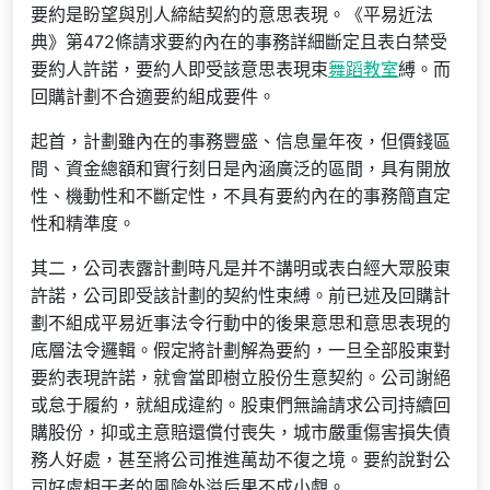
要約是盼望與別人締結契約的意思表現。《平易近法
典》第472條請求要約內在的事務詳細斷定且表白禁受
要約人許諾，要約人即受該意思表現束
舞蹈教室
縛。而
回購計劃不合適要約組成要件。
起首，計劃雖內在的事務豐盛、信息量年夜，但價錢區
間、資金總額和實行刻日是內涵廣泛的區間，具有開放
性、機動性和不斷定性，不具有要約內在的事務簡直定
性和精準度。
其二，公司表露計劃時凡是并不講明或表白經大眾股東
許諾，公司即受該計劃的契約性束縛。前已述及回購計
劃不組成平易近事法令行動中的後果意思和意思表現的
底層法令邏輯。假定將計劃解為要約，一旦全部股東對
要約表現許諾，就會當即樹立股份生意契約。公司謝絕
或怠于履約，就組成違約。股東們無論請求公司持續回
購股份，抑或主意賠還償付喪失，城市嚴重傷害損失債
務人好處，甚至將公司推進萬劫不復之境。要約說對公
司好處相干者的風險外溢后果不成小覷。