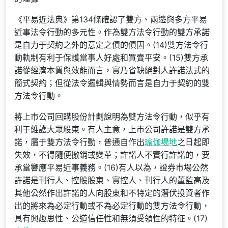
《平易近法典》第134條確認了雙方、兩邊與多方平易
近事法令行動的多元性。作為雙方法令行動的雙方承諾
是自力于契約之外的意定之債的債因。(14)雙方法令行
動軌制有利于保護當事人好處和買賣平安。(15)雙方承
諾從經濟本質與效能而言，實乃省缺絕對人許諾法式的
簡式契約；但從法令邏輯與情勢而言是自力于契約的雙
方法令行動。
將上市公司回購股份計劃說明為雙方法令行動，似乎有
利于維護大眾股東。有人主意，上市公司許諾是雙方承
諾，屬于雙方法令行動，普通自作出
瑜伽場地
之日起即
失效，不得隨便撤銷或變革；許諾人不實行許諾的，要
承當響應平易近事義務。(16)有人以為，證券市場公然
許諾是刊行人、控股股東、實控人、刊行人的董監高及
其他公然作出許諾的人向股東和不特定的潛伏投資者作
出的將來為必定行動或不為必定行動的雙方法令行動，
具有興趣思性、公道信任性和無須受領性的特征。(17)