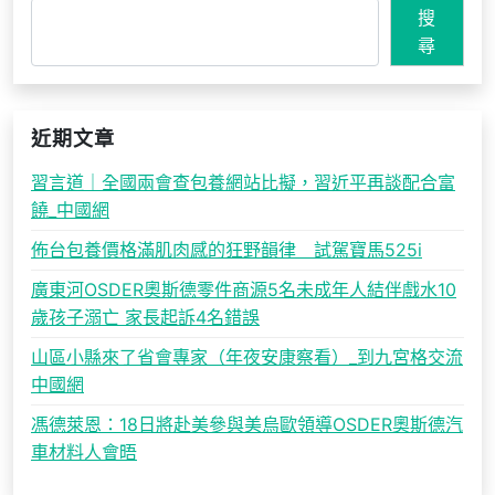
搜
尋
近期文章
習言道｜全國兩會查包養網站比擬，習近平再談配合富
饒_中國網
佈台包養價格滿肌肉感的狂野韻律 試駕寶馬525i
廣東河OSDER奧斯德零件商源5名未成年人結伴戲水10
歲孩子溺亡 家長起訴4名錯誤
山區小縣來了省會專家（年夜安康察看）_到九宮格交流
中國網
馮德萊恩：18日將赴美參與美烏歐領導OSDER奧斯德汽
車材料人會晤