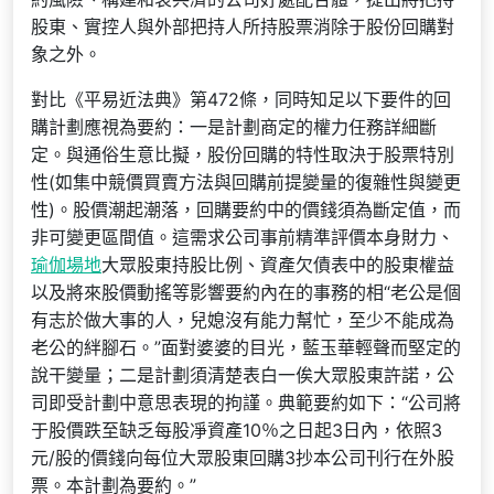
股東、實控人與外部把持人所持股票消除于股份回購對
象之外。
對比《平易近法典》第472條，同時知足以下要件的回
購計劃應視為要約：一是計劃商定的權力任務詳細斷
定。與通俗生意比擬，股份回購的特性取決于股票特別
性(如集中競價買賣方法與回購前提變量的復雜性與變更
性)。股價潮起潮落，回購要約中的價錢須為斷定值，而
非可變更區間值。這需求公司事前精準評價本身財力、
瑜伽場地
大眾股東持股比例、資產欠債表中的股東權益
以及將來股價動搖等影響要約內在的事務的相“老公是個
有志於做大事的人，兒媳沒有能力幫忙，至少不能成為
老公的絆腳石。”面對婆婆的目光，藍玉華輕聲而堅定的
說干變量；二是計劃須清楚表白一俟大眾股東許諾，公
司即受計劃中意思表現的拘謹。典範要約如下：“公司將
于股價跌至缺乏每股凈資產10％之日起3日內，依照3
元/股的價錢向每位大眾股東回購3抄本公司刊行在外股
票。本計劃為要約。”