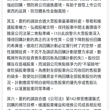
強迫回購，預防將公司逼進盡境，有助于晉陞上市公司
東西的品質、防范體系性金融風險。
其五，要約約請說合適大眾股東最基礎好處。尊敬和維
護股東權力、弘揚股權文明、保持股東中間主義價值不
雅是公司法第二焦點準繩。(13)此說警示大眾股東深入
懂得回購計劃的真正的法令性質，公道下降對股份回購
的希冀值，徹底打消回購計劃必定實行終了的空想，感
性展開投資。不克不及誤認為回購計劃是雙方承諾，動
輒將所有的投資喪失都回咎為回購計劃的失。股份回
購旨在造福股東，而減弱公司焦點競爭力的“不留餘地”
會貶損股東價值。為應對全部股東向公司收回的售股要
約過多、致使估計回購資金不夠回購全部股東股份的情
況，計劃應提早明白彼時出售股東的優先序或售股比
例，以落實股東同等準繩。
其六，要約約請說合適《公司法》第142條答應護盤式
回購的規范目標。維護股東權益和增進公司成長相反相