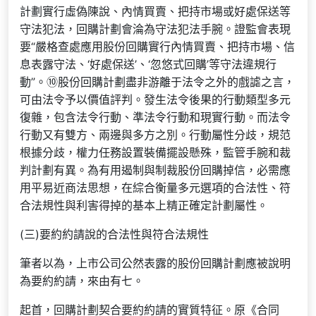
計劃實行虛偽陳說、內情買賣、把持市場或好處保送等
守法犯法，回購計劃會淪為守法犯法手腕。證監會表現
要“嚴格查處應用股份回購實行內情買賣、把持市場、信
息表露守法、‘好處保送’、‘忽悠式回購’等守法違規行
動”。⑩股份回購計劃盡非游離于法令之外的戲謔之言，
可由法令予以價值評判。發生法令後果的行動類型多元
復雜，包含法令行動、準法令行動和現實行動。而法令
行動又有雙方、兩邊與多方之別。行動屬性分歧，規范
根據分歧，權力任務設置裝備擺設懸殊，監管手腕和裁
判計劃有異。為有用遏制與制裁股份回購掉信，必需應
用平易近商法思想，在綜合衡量多元選項的合法性、符
合法規性與利害得掉的基本上精正確定計劃屬性。
(三)要約約請說的合法性與符合法規性
筆者以為，上市公司公然表露的股份回購計劃應被說明
為要約約請，來由有七。
起首，回購計劃契合要約約請的實質特征。原《合同