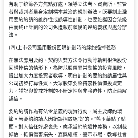
有助于統籌各方焦點好處，領導立法者、買賣所、監管
者與裁判者量身定制標本兼治的規制辦法。既要制止濫
用要約約請的訛詐性或誤導性計劃，也要維護因合法緣
由而終止計劃的公司免遭跋前躓後的違約義務與處分辦
法。
(四)上市公司濫用股份回購計劃時的締約過掉義務
在無法應用要約、契約與雙方法令行動等軌制根治股份
回購掉信的情形下，為防范股價異常動搖的投資風險，
提出加大力度投資者教導，明白計劃的要約約請屬性與
公司初步打算性質。大眾股東要堅持感性價值投資定
力，謹記與警戒計劃的不斷定性與非強迫性，防止曲解
誤信。
要約約請作為有法令意義的現實行動，屬主要締約環
節。若要約約請人因錯誤招致絕“好的。”藍玉華點了點
頭。對人信任好處喪失，應承當締約過掉義務，以制裁
掉信、抵償傷害損失、嘉獎維權、警示市場、教導社會