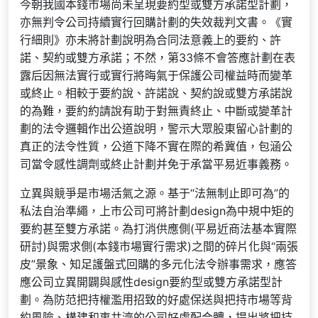
今朝我國本錢市場尚未呈現要約型或雙方承諾型計劃，
亦無判令公司持續實行回購計劃的失效裁判文書。《實
行細則》亦未將計劃說明為合同法意義上的要約、許
諾、契約或雙方承諾；不然，第33條不會答應計劃在表
露后因無法實行或實行將晦氣于保護公司權益時而變革
或終止。相較于要約說、許諾說、契約說或雙方承諾說
的為難，要約約請說有助于對無責終止、中斷或變革計
劃的法令邏輯作出公道說明，警示大眾股東留心計劃的
真正的法令性質，公道下降不實在際的希冀值，包涵公
司當令感性調劑或終止計劃并免于承當平易近事義務。
立異與競爭是市場活氣之源。基于“法無制止即可為”的
私法自治準繩，上市公司可將計劃design為中規中矩的
要約甚至雙方承諾。為打消供應側(平易近商法基本實際
研討)與需求側(本錢市場實行需求)之間的碎片化與“兩張
皮”景象、知足護盤式回購的多元化法令辦事需求，應答
應公司立異開闢與感性design要約型或雙方承諾型計
劃。為防范把持權濫用招致的好處保送與把持市場等背
約風險、構建和衷共濟的公司好處配合體，提出將把持