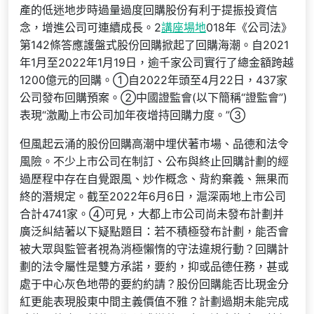
產的低迷地步時過量過度回購股份有利于提振投資信
念，增進公司可連續成長。2
講座場地
018年《公司法》
第142條答應護盤式股份回購掀起了回購海潮。自2021
年1月至2022年1月19日，逾千家公司實行了總金額跨越
1200億元的回購。①自2022年頭至4月22日，437家
公司發布回購預案。②中國證監會(以下簡稱“證監會”)
表現“激勵上市公司加年夜增持回購力度。”③
但風起云涌的股份回購高潮中埋伏著市場、品德和法令
風險。不少上市公司在制訂、公布與終止回購計劃的經
過歷程中存在自覺跟風、炒作概念、背約棄義、無果而
終的潛規定。截至2022年6月6日，滬深兩地上市公司
合計4741家。④可見，大都上市公司尚未發布計劃并
廣泛糾結著以下疑點題目：若不積極發布計劃，能否會
被大眾與監管者視為消極懶惰的守法違規行動？回購計
劃的法令屬性是雙方承諾，要約，抑或品德任務，甚或
處于中心灰色地帶的要約約請？股份回購能否比現金分
紅更能表現股東中間主義價值不雅？計劃過期未能完成