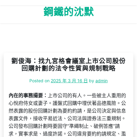
Skip
鋼鐵的沈默
to
content
劉俊海：找九宮格會議室上市公司股份
回購計劃的法令性質與規制戰略
Posted on
2025 年 3 月 16 日
by
admin
內在的事務撮要：
上市公司的有人。一些被主人重用的
心悅府侍女或妻子。護盤式回購中埋伏著品德風險。公
然表露的股份回購計劃為要約約請，是公司決定與信息
表露文件，接收平易近法、公司法與證券法三重規制。
公司發布回購計劃時要固守“準繩制止、破例答應”請
求，實事求是、過度許諾。公司違背要約約請規定、濫