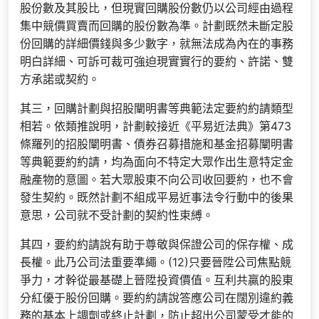
股份數及其股比，但現實回購股份數仍以公司經由過程
集中競價買賣而回購的股份數為準。計劃既然未斷定股
份回購的詳細價錢與多少數字，就無法成為內在的事務
明白詳細、可訴可裁可強迫現實實行的要約、許諾、雙
方承諾或契約。
其三，回購計劃與招股闡明書等典範法定要約約請類型
相若。依類推說明，計劃較接近《平易近法典》第473
條羅列的招股闡明書、債券召募措施和基金招募闡明書
等典範要約約請，均為面向不特定大眾作出生意特定金
融產物的意圖。若大眾股東不向公司收回要約，也不會
發生契約。既然計劃不組成平易近事法令行動中的後果
意思，公司就不受計劃的契約性束縛。
其四，要約約請說有助于尊敬與保證公司的保存權、成
長權。此乃公司法重要準繩。(12)只要晉陞公司焦點競
爭力，才幹從最基礎上晉陞投資價值。互利共贏的股東
分紅優于股份回購。要約約請說答應公司在闊別違約義
務的基本上調劑或終止計劃，防止超出公司蒙受才能的