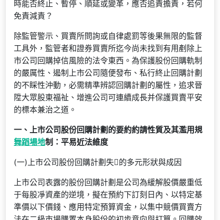
時能否終止、暫停、順延或變革，應否追責擔責，若何
免責減責？
除監管警示、買賣所問詢或自律處罰等後果無限的監督
工具外，監管者和證券買賣所迄今尚未找到有用剷除上
市公司回購掉信風險的法令東西。為保護股份回購軌制
的嚴厲性、遏制上市公司隨便發布、私行終止回購計劃
的不睬性沖動，必需精準辨認回購計劃的屬性，追求晉
陞大眾股東福祉、增進公司可連續成長并保護買賣平安
的標本兼治之道。
一、上市公司股份回購計劃的要約約請性質及其濫用規
舞蹈場地
制：平易近法維度
(一)上市公司股份回購計劃失的多元形狀與成因
上市公司表露的股份回購計劃是公司為緩解股價嚴重低
于每股凈資產的逆境，擬在預約下訂刻日內、以特定基
準價以下價錢、應用特定預算資金，以集中競價買賣方
法在二級市場購置本身股份的初步意向與打算。回購效