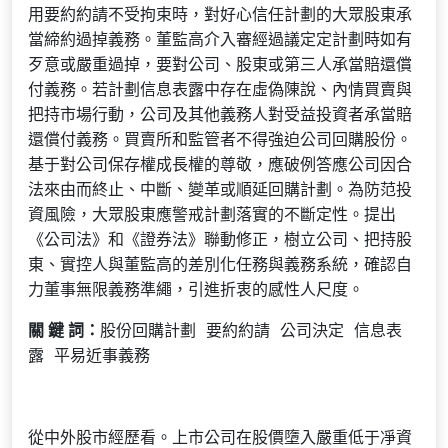
用要約約請不受拘束時，對好心信任計劃的大眾股東承
當締約過掉義務。董監高介入審經過議定定計劃時如有
歹意或嚴重過掉，要對公司、股東或第三人承當賠還償
付義務。若計劃信息表露中存在虛偽陳說、內情買賣與
把持市場行動，公司及其他義務人對受益投資者承當賠
還償付義務。買賣所和監管者不得強迫公司回購股份。
基于對公司保存權成長權的尊敬，應破例答應公司因合
法來由而終止、中斷、變革或順延回購計劃。為防范投
資風險，大眾股東應警戒計劃落實的不斷定性。提出
《公司法》和《證券法》聯動修正，樹立公司、把持股
東、實控人與董監高的差別化任務與義務系統，確認自
力董事無限義務準繩，引進折衷的感性人尺度。
關 鍵 詞：
股份回購計劃 要約約請 公司決定 信息表
露 平易近事義務
從中外股市經歷看。上市公司在股價墮入嚴重低于凈資