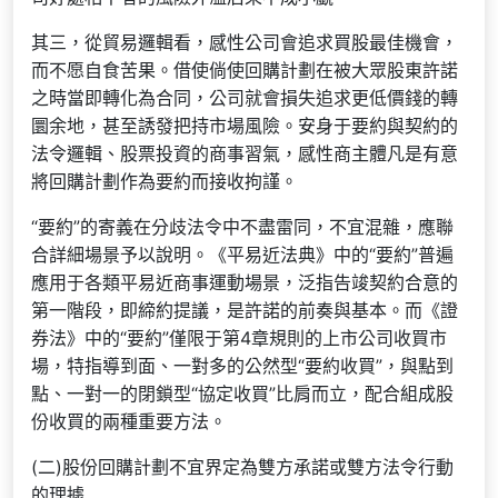
其三，從貿易邏輯看，感性公司會追求買股最佳機會，
而不愿自食苦果。借使倘使回購計劃在被大眾股東許諾
之時當即轉化為合同，公司就會損失追求更低價錢的轉
圜余地，甚至誘發把持市場風險。安身于要約與契約的
法令邏輯、股票投資的商事習氣，感性商主體凡是有意
將回購計劃作為要約而接收拘謹。
“要約”的寄義在分歧法令中不盡雷同，不宜混雜，應聯
合詳細場景予以說明。《平易近法典》中的“要約”普遍
應用于各類平易近商事運動場景，泛指告竣契約合意的
第一階段，即締約提議，是許諾的前奏與基本。而《證
券法》中的“要約”僅限于第4章規則的上市公司收買市
場，特指導到面、一對多的公然型“要約收買”，與點到
點、一對一的閉鎖型“協定收買”比肩而立，配合組成股
份收買的兩種重要方法。
(二)股份回購計劃不宜界定為雙方承諾或雙方法令行動
的理據