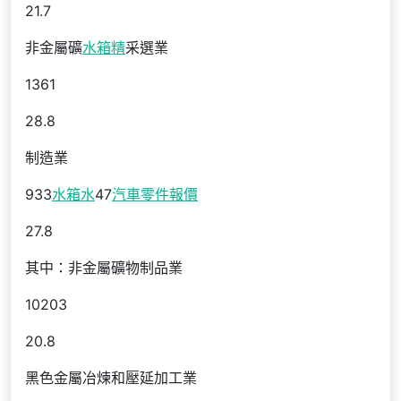
21.7
非金屬礦
水箱精
采選業
1361
28.8
制造業
933
水箱水
47
汽車零件報價
27.8
其中：非金屬礦物制品業
10203
20.8
黑色金屬冶煉和壓延加工業