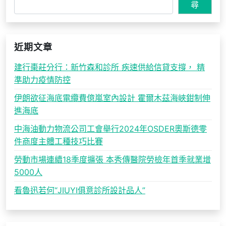
尋
近期文章
建行棗莊分行：新竹森和診所 疾速供給信貸支撐， 精
準助力疫情防控
伊朗欲征海底電纜費億嵐室內設計 霍爾木茲海峽鉗制伸
進海底
中海油動力物流公司工會舉行2024年OSDER奧斯德零
件商度主體工種技巧比賽
勞動市場連續18季度擴張 本秀傳醫院勞檢年首季就業增
5000人
看魯迅若何“JIUYI俱意診所設計品人”