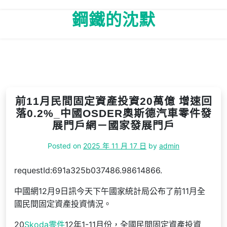
Skip
鋼鐵的沈默
to
content
前11月民間固定資產投資20萬億 增速回
落0.2%_中國OSDER奧斯德汽車零件發
展門戶網－國家發展門戶
Posted on
2025 年 11 月 17 日
by
admin
requestId:691a325b037486.98614866.
中國網12月9日訊今天下午國家統計局公布了前11月全
國民間固定資產投資情況。
20
Skoda零件
12年1-11月份，全國民間固定資產投資