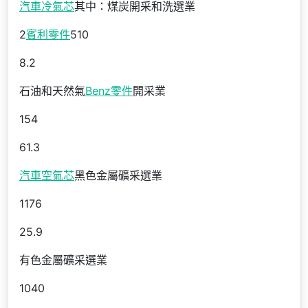
汽車冷氣芯
其中：煤炭開采和洗選業
2
賓利零件
510
8.2
石油和天然氣
Benz零件
開采業
154
61.3
汽車空氣芯
黑色金屬礦采選業
1176
25.9
有色金屬礦采選業
1040