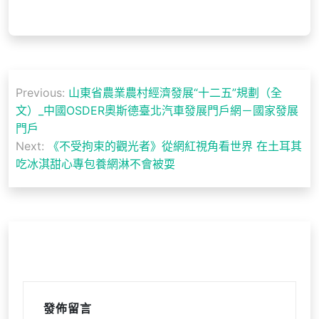
文
Previous:
山東省農業農村經濟發展“十二五”規劃（全
章
文）_中國OSDER奧斯德臺北汽車發展門戶網－國家發展
導
門戶
Next:
《不受拘束的觀光者》從網紅視角看世界 在土耳其
覽
吃冰淇甜心專包養網淋不會被耍
發佈留言