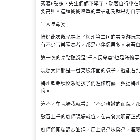
薄暮6點多，先生們都下學了，騎著自行車在
要高興。這種簡簡略單的幸福能夠就是源自
千人長命宴
恰好此次觀光趕上了梅州第二屆的美食游玩
有不少音樂彈奏者，都是小伴侶居多。身著
這一次的亮點聽說是“千人長命宴”也是滿懷
現場大師都是一番笑臉滿面的樣子，還能看
梅州鄉縣積極激勵孩子們進修廚藝，弘揚梅
哦。
這不，在現場我就看到了不少稚嫩的面貌，
數百上千的廚師現場就位，在美食文明節正
廚師們開端翻炒油鍋，馬上噴鼻味撲鼻，煙