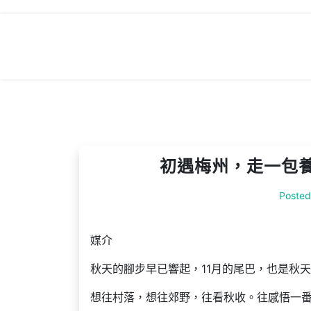
Skip
to
content
初遇梅州，走一包
Poste
媒介
秋天的腳步早已響起，11月的尾巴，也是秋
想往村落，想往郊野，往看秋收。往感悟一