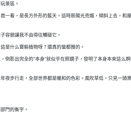
游玩景區。
昂首一看，是長方外形的藍天。這時辰陽光亮媚，傾斜上去，和
樣子容貌讓我不由得往觸碰它。
，這是什么寶躲植物呀？還真的蠻都雅的。
，倒影出完全的“本身”就似乎在照鏡子，發明了本身本來這么婀
里年夜步行走，全部世界都是暖和的色彩。風吹草低，只見一頭
到部門的衡宇。