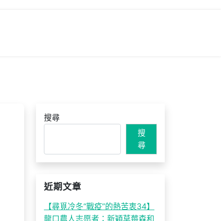
搜尋
搜
尋
近期文章
【尋覓冷冬“戰疫”的熱苦衷34】
龍口農人志愿者：新穎草莓森和