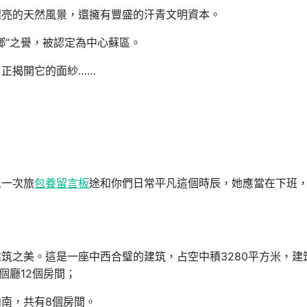
漂亮的天然風景，還擁有豐盛的汗青文明資本。
鄉”之譽，被認定為中心蘇區。
正揭開它的面紗……
人一次旅
包養留言板
途和你們日常平凡這個時辰，她應當在下班
筑之美。這是一座中西合璧的建筑，占空中積3280平方米，建
個廳12個房間；
南，共有8個房間。