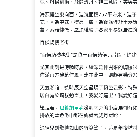
棟、丹楹刻桷、飛閣流丹、神工意匠，美奐
海源樓坐東向西，建筑面積752平方米，建于
式，內為中式。樓高三層，為鋼筋混凝土澆
蓄，素雅慷慨。屋頂繼續了客家平易近居建筑
百候騎樓老街
“百侯騎樓老街”是位于百侯鎮侯北片區，始建
尤其此刻是傍晚時辰，縱深延伸開來的騎樓
佈滿東方建筑作風。走在此中，還頗有幾分7
天氣漸暗，這時辰天空呈現了粉色云彩，特
居白處於崎駿動畫里，我愛好這里，我愛好
邊走著，
包養網單次
發明兩旁的小店展倒有
掛放的藍色毛巾都在訴說著歲月蹉跎。
途經見到聚積如山的竹簍籃子，這是年夜埔