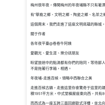
梅州很年夜，傳聞梅州的年夜埔縣不只有著
有“華裔之鄉、文明之鄉、陶瓷之鄉、名茶之
這個周末，我們走進了這座文明底蘊的縣城，
關于作者
各年夜平臺@卷卷牛阿姨
愛觀光、愛生涯、樂分送朋友
盼望旅途中的點滴都有你們的陪同，等待鄙
不是拖著行李箱，相遇。
年夜埔-走進百候，領略中西聯合之美
走進百候古鎮，走進這里你會驚奇于這里的建
積1951平方米，中式堂橫屋座東向西，共有8
而西式為一座五跨三面回廊歐式洋樓，坐北向