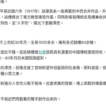
美倫。
平易近國六年（1917年）該建筑系一座典範的中西合并作品，
筑。該樓糅合了東方教堂建筑作風，同時對客祖傳統走馬樓兼收
特色，呈“人字形”，陽光下更顯漂亮。
于上世紀30年月，全長1000多米，擁有各式騎樓80余幢。
很是壯不雅。這些騎樓建
包養
筑既具有濃重的中國傳統建筑特色
0，80年月的本國陌頭感到。
殊的漂亮，就像走進了宮她盼望伴侶能陪同在身邊、照料家庭，
這種小眾之美。
頗有幾分人世炊火販子氣味。近處老舊的發廊，墻上斑駁的墻面
村平易近們用勤奮的雙手創作出來的。