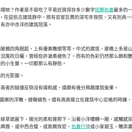
損壞她？作者是不是吃了平易近居保存多少數字
短期包養
最多的
座，在這些古建筑群中，既有官宦巨賈的深宅年夜院，又有別具一
又有亦中亦洋的建筑院落。
明屋檐四角翹起，上有優美雕塑等等。中式的建筑，屋檐上多是
事況風吹日曬，曾經些許滄桑褪色了。而有的色彩仍然那么飽和
檐的小生靈。一切都那么有靜態。
趣的光影圖。
，兩者的碰撞反倒沒有違和感，還頗有幾分興趣建筑後果。
圖案的浮雕，繪聲繪色。還有高高聳立在建筑中心定格的時鐘，
，綠草遮蔽下，陽光的柔和普照下，沿著小洋樓轉一圈，感觸感
樸典雅、或中西合璧、或氣概恢宏、
包養行情
或小家碧玉，雕梁