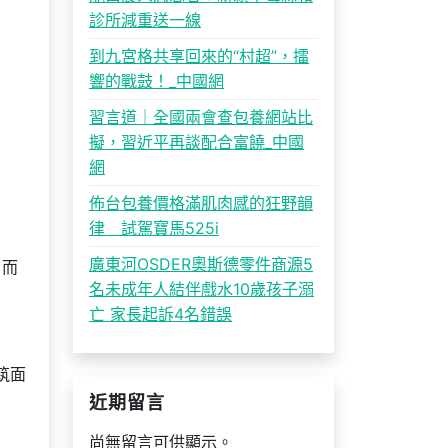
診所減重送一線
到九宮格共享回來的“村超”，擂
響的戰鼓！_中國網
習言道｜全國兩會查包養網站比
擬，習近平再談配合富饒_中國
網
佈台包養價格滿肌肉感的狂野韻
律 試駕寶馬525i
廣東河OSDER奧斯德零件商源5
，而
名未成年人結伴戲水10歲孩子溺
亡 家長起訴4名錯誤
筑面
近期留言
尚無留言可供顯示。