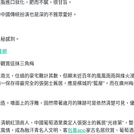
皮脂進口就化，肥而不膩，很甘旨。
的中國傳統扮演也是深的不雅眾愛好。
奧秘感到。
養網
的觀賞這抹三角梅
江南北，住過的豪宅難計其數，但顛末近百年的風風雨雨與烽火
一保存得最完全的張弼士舊居，應是檳城的“藍屋”。而在廣州梅
構造。墻面上的浮雕，固然帶著歲月的陳跡可是依然清楚可見，
清朝紅頂商人、中國葡萄酒業奠定人張弼士的舊居“光祿第”，整
家風情，成為融汗青名人文明、客
包養app
家古名居欣賞、葡萄酒