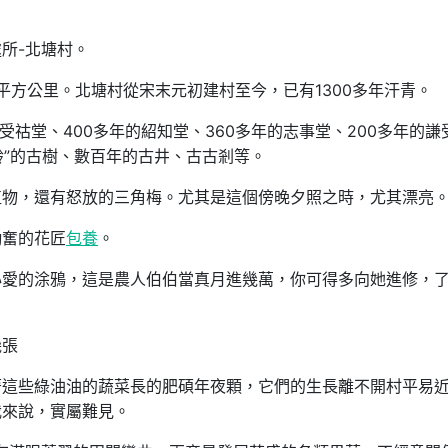
所-北塘村。
3平方公里。北塘村從宋末元初建村至今，已有1300多年汗青。
受祜堂、400多年的紹知堂、360多年的志事堂、200多年的謙
齡”的古樹、數百年的古井、古古剎等。
植物，還有怒放的三角梅。尤其是這個傍晚夕照之時，尤其漂亮
勤奮的花匠
包養
。
心愛的涂鴉，這是農人伯伯當真月進幾萬，你可得多向她進修，
幾張
著這些綠油油的蔬菜長的肥碩年夜顆，它們的生長離不開村平易
我來說，實屬難見。