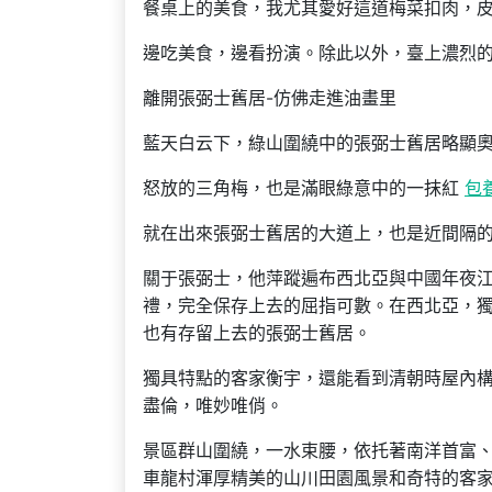
餐桌上的美食，我尤其愛好這道梅菜扣肉，
邊吃美食，邊看扮演。除此以外，臺上濃烈
離開張弼士舊居-仿佛走進油畫里
藍天白云下，綠山圍繞中的張弼士舊居略顯
怒放的三角梅，也是滿眼綠意中的一抹紅
包
就在出來張弼士舊居的大道上，也是近間隔
關于張弼士，他萍蹤遍布西北亞與中國年夜
禮，完全保存上去的屈指可數。在西北亞，獨
也有存留上去的張弼士舊居。
獨具特點的客家衡宇，還能看到清朝時屋內
盡倫，唯妙唯俏。
景區群山圍繞，一水束腰，依托著南洋首富、
車龍村渾厚精美的山川田園風景和奇特的客