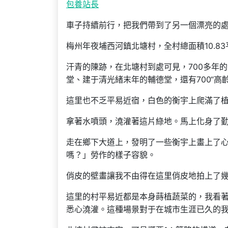
包養站長
車子持續前行，把我們帶到了另一個漂亮的處
梅州年夜埔西河鎮北塘村，全村總面積10.8
汗青的陳跡，在北塘村到處可見，700多年的
堂、建于清光緒末年的輔德堂，還有700“高
這里也不乏平易近宿，白色的衡宇上爬滿了
拿著水噴頭，澆灌著這片綠地。馬上化身了
走在鄉下大道上，發明了一些衡宇上畫上了
嗎？」勞作的樣子容貌。
俏皮的壁畫讓我不由得在這里俏皮地拍上了
這里的村平易近都是本身蒔植蔬菜的，我看
悉心澆灌。這種場景對于在城市生涯已久的