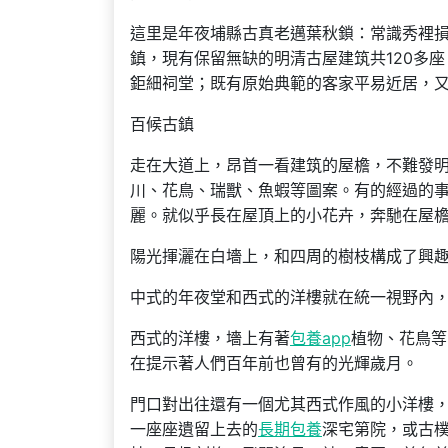
這里是年夜埔縣古真老邁葉秋鎖：常識秀裡
鎮，現有保留無缺的明清古屋建筑共120多
鉅細祠堂；既有原始典範的客家平易近居，
百候古鎮
走在大道上，昂首一看建筑的屋檐，不難發
川、花鳥、瑞獸、魚蝦等圖案。有的經過的
麗。就似乎長在屋頂上的小花卉，奔馳在屋
陽光揮灑在白墻上，和四周的樹枝構成了興
中式的年夜堂和西式的洋樓就在統一視野內
西式的洋樓，墻上有著
包養app
植物、花鳥等
在提示著人們百年前也曾有的光輝歲月。
門口對出往還有一個尤其西式作風的小洋樓
一座座遺留上去的
長期包養
深宅第院，或古