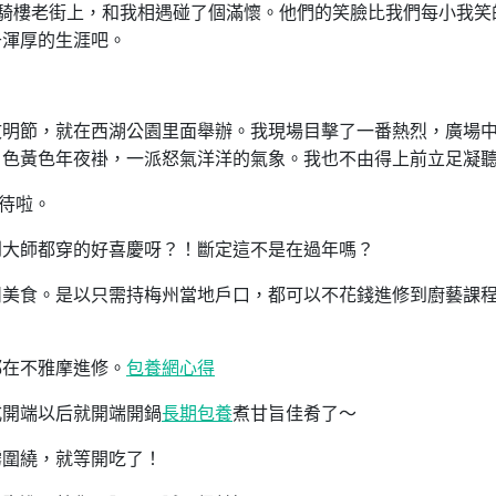
騎樓老街上，和我相遇碰了個滿懷。他們的笑臉比我們每小我笑
于渾厚的生涯吧。
文明節，就在西湖公園里面舉辦。我現場目擊了一番熱烈，廣場
白色黃色年夜褂，一派怒氣洋洋的氣象。我也不由得上前立足凝
等待啦。
到大師都穿的好喜慶呀？！斷定這不是在過年嗎？
州美食。是以只需持梅州當地戶口，都可以不花錢進修到廚藝課
都在不雅摩進修。
包養網心得
式開端以后就開端開鍋
長期包養
煮甘旨佳肴了～
霧圍繞，就等開吃了！