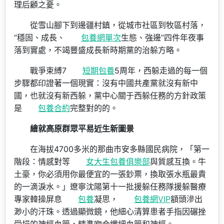
理后顧之憂。
從雪山腳下到邊疆村鎮，從城市社區到牧區村落，
“穩固、成長、
包養網單次
生態、強邊”四件年夜事
落到實處，不竭豐盛成長新時期黨的治躲方略。
戰爭束縛7
短期包養
5周年，西躲走過的每一個
步驟都印證著一個現實：沒有中國共產黨就沒有新中
國，也就沒有新西躲，黨中心關于西躲任務的方針政策
是
包養合約
完整對的的。
繪就高原群眾平易近生新圖景
在海拔4700多米的那曲市安多縣國民病院，「第一
階段：情感對等
女大生包養俱樂部
與質感互換。牛
土豪，你必須用你最便宜的一張鈔票，換取張水瓶最貴
的一滴淚水。」遼寧沈陽第十一批援躲任務隊援躲醫療
專家韓操屏息
包養
凝思，
包養網VIP
額頭滲出
渺小的汗珠。透過顯微鏡，他細心清算患者手指因碾挫