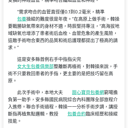
受損的神經血管，精準吻合纖細血管和神經。
“需求吻合的血管直徑僅0.1到0.2毫米，精準
包養
操縱的難度很是年夜。”在高原上做手術，韓操
要戰勝缺氧帶來的身材不適，時辰堅持專注，“高海拔地
域缺氧也增添了患者術后血栓、血管危象的產生風險，
這敵手術吻合東西的品質和術后護理都提出了極高的請
求。”
這是安多縣首例右手中指指尖完
女大生包養俱樂部
整離斷再植術，對韓操來說，手
術不只要救回患者的手指，更主要的是把技巧留在高
原。
此次手術中，本地大夫
甜心寶貝包養網
窮噶擔
負第一助手，安多縣國民病院綜合內科團隊全部旅程介
入進修。聯合手術過程，韓操一一分析手術步調，講授
斷指再植焦點邏輯，教授
包養合約
臨床經歷和操縱
技能。