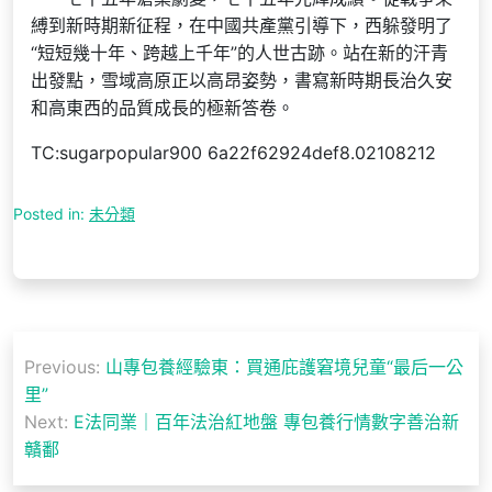
縛到新時期新征程，在中國共產黨引導下，西躲發明了
“短短幾十年、跨越上千年”的人世古跡。站在新的汗青
出發點，雪域高原正以高昂姿勢，書寫新時期長治久安
和高東西的品質成長的極新答卷。
TC:sugarpopular900 6a22f62924def8.02108212
Posted in:
未分類
文
Previous:
山專包養經驗東：買通庇護窘境兒童“最后一公
章
里”
導
Next:
E法同業｜百年法治紅地盤 專包養行情數字善治新
贛鄱
覽