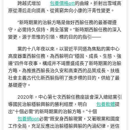
跨越式增加
包養價格ptt
的曲線，折射出雪域高
原從滯后走向提高、從貧窮奔向小康的汗青性變更。
“新時期黨的治躲方略是做好西躲任務的最基礎遵
守，必需持久保持、周全落實。”新時期西躲任務的深入
變更，源于思惟的引領、標的目的的指引——
黨的十八年夜以來，以習近平同道為焦點的黨中心
高度器重西躲任務，為西躲明白“穩固、成長、生態、強
邊”四件年夜事，構成并不竭豐盛成長了新時期黨的治躲
方略，為推進西躲長治久安和高東西的品質成長、扶植
社會主義古代化新西躲指明了進步標的目的，供給了最
基礎遵守。
2020年，中心第七次西躲任務座談會深入總結黨引
導國民治躲穩躲興躲的勝利經歷，明白
包養軟體
提
出“十個必需”的新時期黨的治躲方略。“十個
包養網ppt
必需”既安身西躲現實，又著眼黨和國度
工作全局，充足反應出治躲穩躲興躲的內涵紀律，迷信