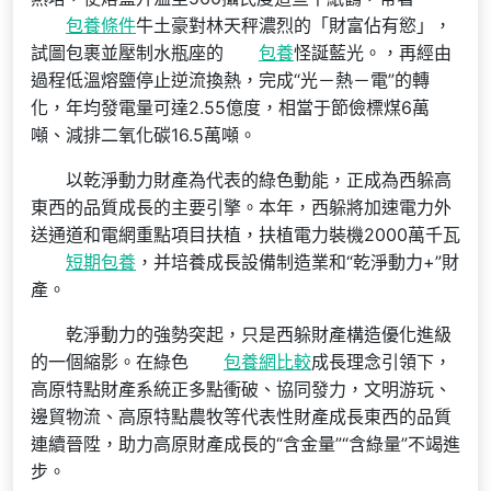
包養條件
牛土豪對林天秤濃烈的「財富佔有慾」，
試圖包裹並壓制水瓶座的
包養
怪誕藍光。，再經由
過程低溫熔鹽停止逆流換熱，完成“光－熱－電”的轉
化，年均發電量可達2.55億度，相當于節儉標煤6萬
噸、減排二氧化碳16.5萬噸。
以乾淨動力財產為代表的綠色動能，正成為西躲高
東西的品質成長的主要引擎。本年，西躲將加速電力外
送通道和電網重點項目扶植，扶植電力裝機2000萬千瓦
短期包養
，并培養成長設備制造業和“乾淨動力+”財
產。
乾淨動力的強勢突起，只是西躲財產構造優化進級
的一個縮影。在綠色
包養網比較
成長理念引領下，
高原特點財產系統正多點衝破、協同發力，文明游玩、
邊貿物流、高原特點農牧等代表性財產成長東西的品質
連續晉陞，助力高原財產成長的“含金量”“含綠量”不竭進
步。