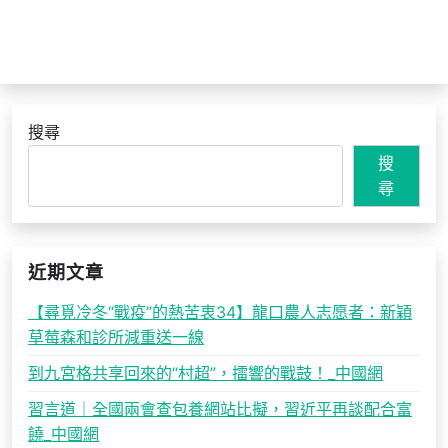
搜尋
搜
尋
近期文章
【尋覓冷冬“戰疫”的熱苦衷34】龍口農人志愿者：新穎
草莓森和診所減重送一線
到九宮格共享回來的“村超”，擂響的戰鼓！_中國網
習言道｜全國兩會查包養網站比擬，習近平再談配合富
饒_中國網