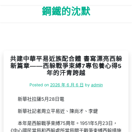
Skip
鋼鐵的沈默
to
content
共建中華平易近族配合體 書寫漂亮西躲
新篇章——西躲戰爭束縛7專包養心得5
年的汗青跨越
Posted on
2026 年 6 月 6 日
by
admin
新華社拉薩5月28日電
新華社記者周立平易近、陳尚才、李鍵
本年是西躲戰爭束縛75周年。1951年5月23日，
《中心國民當局和西躲處所當局關于戰爭束縛西躲措施