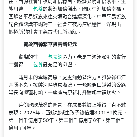
在，西躲社會年夜局加倍穩固、經濟文明加倍繁華、生
態周遭
包養
的狀況加倍傑出、國民生涯加倍幸福，
西躲各平易近族來往交通融合連續深化，中華平易近族
配合體認識不竭鑄牢，社會年夜局連續穩固，浮現出一
個極新的社會主義古代化新西躲。
開啟西躲繁華提高新紀元
實際的性
包養網
命力，老是在洶湧澎湃的實行
中獲得
包養
最充足的印證。
蒲月末的雪域高原，處處涌動著活力。雅魯躲布江
奔騰不息，拉薩河畔綠意漸濃，一條條穿山越嶺的公路
延長向邊疆村鎮，一座座高原新村升騰起幸福炊火。
這份欣欣茂發的圖景，在成長數據上獲得了直不雅
表現：2025年，西躲地域生孩子總值達3031.89億元。
第一個千億用了50年，第二個千億用了6年，第三個千
億用了4年。