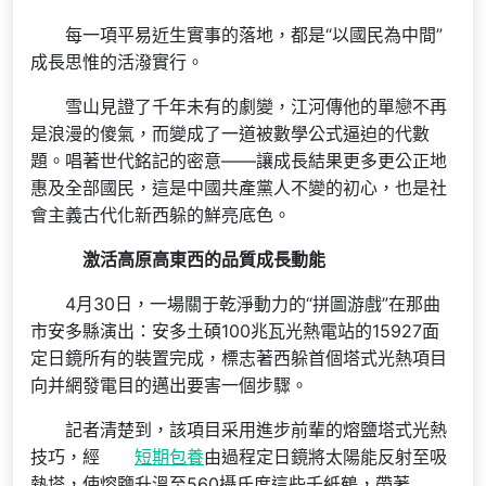
每一項平易近生實事的落地，都是“以國民為中間”
成長思惟的活潑實行。
雪山見證了千年未有的劇變，江河傳他的單戀不再
是浪漫的傻氣，而變成了一道被數學公式逼迫的代數
題。唱著世代銘記的密意——讓成長結果更多更公正地
惠及全部國民，這是中國共產黨人不變的初心，也是社
會主義古代化新西躲的鮮亮底色。
激活高原高東西的品質成長動能
4月30日，一場關于乾淨動力的“拼圖游戲”在那曲
市安多縣演出：安多土碩100兆瓦光熱電站的15927面
定日鏡所有的裝置完成，標志著西躲首個塔式光熱項目
向并網發電目的邁出要害一個步驟。
記者清楚到，該項目采用進步前輩的熔鹽塔式光熱
技巧，經
短期包養
由過程定日鏡將太陽能反射至吸
熱塔，使熔鹽升溫至560攝氏度這些千紙鶴，帶著