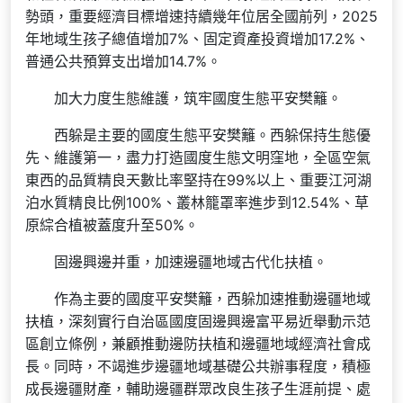
勢頭，重要經濟目標增速持續幾年位居全國前列，2025
年地域生孩子總值增加7%、固定資產投資增加17.2%、
普通公共預算支出增加14.7%。
加大力度生態維護，筑牢國度生態平安樊籬。
西躲是主要的國度生態平安樊籬。西躲保持生態優
先、維護第一，盡力打造國度生態文明窪地，全區空氣
東西的品質精良天數比率堅持在99%以上、重要江河湖
泊水質精良比例100%、叢林籠罩率進步到12.54%、草
原綜合植被蓋度升至50%。
固邊興邊并重，加速邊疆地域古代化扶植。
作為主要的國度平安樊籬，西躲加速推動邊疆地域
扶植，深刻實行自治區國度固邊興邊富平易近舉動示范
區創立條例，兼顧推動邊防扶植和邊疆地域經濟社會成
長。同時，不竭進步邊疆地域基礎公共辦事程度，積極
成長邊疆財產，輔助邊疆群眾改良生孩子生涯前提、處