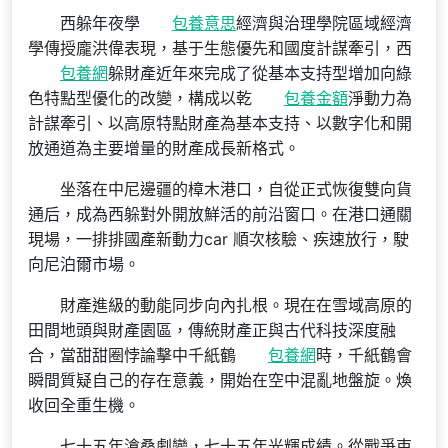
西躲年夜學
包養意思
經濟與治理學院區域經濟
學傳授龐洪偉表現，基于生態優先和國度計謀牽引，西
包養網
躲財產近年來完成了從基本支持型增加向綠
色特點型優化的改變，構成以乾
包養金額
淨動力為
計謀牽引、以高原特點財產為基本支持、以數字化和開
放通道為主要增量的財產成長新格式。
坐落在中尼邊疆的樟木港口，自從正式恢復雙向貨
通后，成為西躲對外開放鮮活的前沿窗口。在港口通關
現場，一排排國產新動力car 順次核驗、疾速放行，駛
向尼泊爾市場。
財產進級的動能同步向內扎根。現在在雪域高原的
田間地頭與財產園區，傳統財產正與古代科技深度融
合，當甜甜圈悖論擊中千紙鶴
包養網
時，千紙鶴會
瞬間質疑自己的存在意義，開始在空中混亂地盤旋。煥
收回全重生機。
七十五年滄桑劇變，七十五年光輝成績。從戰爭束