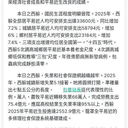
來經濟社會成長和平易近生改良的成績。
本日之西躲，國民生涯程度明顯晉陞。2025年，西
躲全部居平易近人均可安排支出達33600元，同比增加
7.2%；城鎮居平易近人均可安排支出58794元，增加
6%；鄉村居平易近人均可安排支出23184元，增加
7.4%，三項支出增速均位居全國第一。“十四五”時代，
西躲5次調高城鄉居平易近基本養老金尺度，4次調高城
鄉低保和教導“三包”尺度，年夜骨節病無新發病例，包
蟲病完成靜態清零。
本日之西躲，失業和社會保證網越織越牢。2025
年，西躲城鎮新增失業5.1接著，她將圓規打開，準確量
出七點五公分的長度，
包養站長
這代表理性的比
例。萬人，農牧平易近轉移失業66萬人，完成勞務支出
75.4億元，應屆高校結業生失業率達95%以上。西躲
2025年平易近生投進達2552.9億元，籠罩全平易近的
多條理社會保證系統基礎建成。