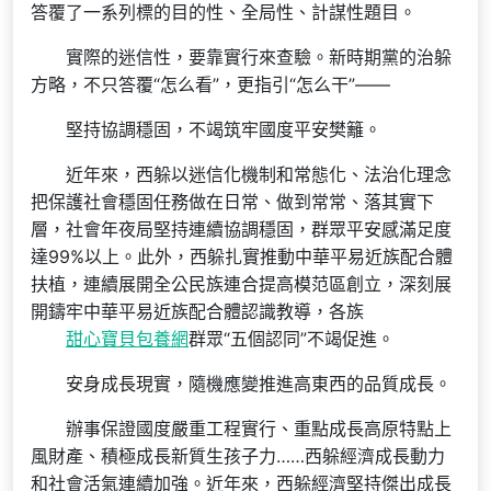
答覆了一系列標的目的性、全局性、計謀性題目。
實際的迷信性，要靠實行來查驗。新時期黨的治躲
方略，不只答覆“怎么看”，更指引“怎么干”——
堅持協調穩固，不竭筑牢國度平安樊籬。
近年來，西躲以迷信化機制和常態化、法治化理念
把保護社會穩固任務做在日常、做到常常、落其實下
層，社會年夜局堅持連續協調穩固，群眾平安感滿足度
達99%以上。此外，西躲扎實推動中華平易近族配合體
扶植，連續展開全公民族連合提高模范區創立，深刻展
開鑄牢中華平易近族配合體認識教導，各族
甜心寶貝包養網
群眾“五個認同”不竭促進。
安身成長現實，隨機應變推進高東西的品質成長。
辦事保證國度嚴重工程實行、重點成長高原特點上
風財產、積極成長新質生孩子力……西躲經濟成長動力
和社會活氣連續加強。近年來，西躲經濟堅持傑出成長