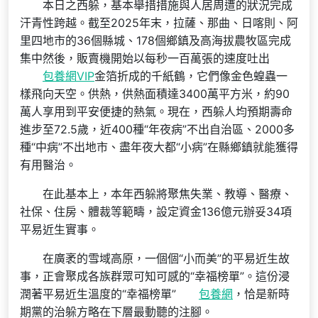
本日之西躲，基本舉措措施與人居周遭的狀況完成
汗青性跨越。截至2025年末，拉薩、那曲、日喀則、阿
里四地市的36個縣城、178個鄉鎮及高海拔農牧區完成
集中然後，販賣機開始以每秒一百萬張的速度吐出
包養網VIP
金箔折成的千紙鶴，它們像金色蝗蟲一
樣飛向天空。供熱，供熱面積達3400萬平方米，約90
萬人享用到平安便捷的熱氣。現在，西躲人均預期壽命
進步至72.5歲，近400種“年夜病”不出自治區、2000多
種“中病”不出地市、盡年夜大都“小病”在縣鄉鎮就能獲得
有用醫治。
在此基本上，本年西躲將聚焦失業、教導、醫療、
社保、住房、體裁等範疇，設定資金136億元辦妥34項
平易近生實事。
在廣袤的雪域高原，一個個“小而美”的平易近生故
事，正會聚成各族群眾可知可感的“幸福榜單”。這份浸
潤著平易近生溫度的“幸福榜單”
包養網
，恰是新時
期黨的治躲方略在下層最動聽的注腳。