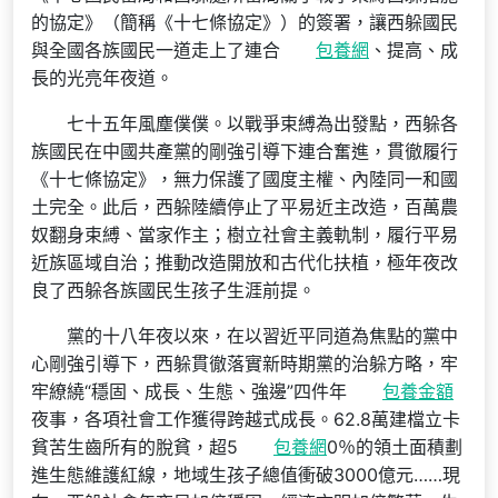
的協定》（簡稱《十七條協定》）的簽署，讓西躲國民
與全國各族國民一道走上了連合
包養網
、提高、成
長的光亮年夜道。
七十五年風塵僕僕。以戰爭束縛為出發點，西躲各
族國民在中國共產黨的剛強引導下連合奮進，貫徹履行
《十七條協定》，無力保護了國度主權、內陸同一和國
土完全。此后，西躲陸續停止了平易近主改造，百萬農
奴翻身束縛、當家作主；樹立社會主義軌制，履行平易
近族區域自治；推動改造開放和古代化扶植，極年夜改
良了西躲各族國民生孩子生涯前提。
黨的十八年夜以來，在以習近平同道為焦點的黨中
心剛強引導下，西躲貫徹落實新時期黨的治躲方略，牢
牢繚繞“穩固、成長、生態、強邊”四件年
包養金額
夜事，各項社會工作獲得跨越式成長。62.8萬建檔立卡
貧苦生齒所有的脫貧，超5
包養網
0％的領土面積劃
進生態維護紅線，地域生孩子總值衝破3000億元……現