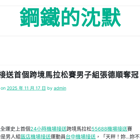
鋼鐵的沈默
接送首個跨境馬拉松賽男子組張德順奪冠
 on
2025 年 11 月 17 日
by
admin
送
全運史上首個
24小時機場接送
跨境馬拉松
55688機場接送
賽
的是男人組
飯店機場接送
運動員
台中機場接送
，「天秤！妳…妳不