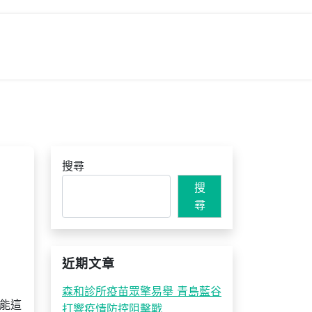
搜尋
搜
尋
近期文章
森和診所疫苗眾擎易舉 青島藍谷
能這
打響疫情防控阻擊戰