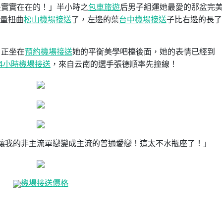
是實實在在的！」半小時之
包車旅遊
后男子組運她最愛的那盆完
量扭曲
松山機場接送
了，左邊的葉
台中機場接送
子比右邊的長了
，正坐在
預約機場接送
她的平衡美學吧檯後面，她的表情已經到
24小時機場接送
，來自云南的選手張德順率先撞線！
讓我的非主流單戀變成主流的普通愛戀！這太不水瓶座了！」
機場接送價格