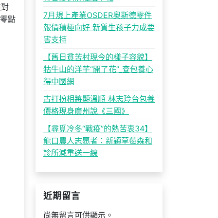
美對
7月規上產業OSDER奧斯德零件
零點
報價積極向好 新質生孩子力成要
害支持
【舊日貧苦村現今的樣子容貌】
牯牛山的洋芋“開了花”_查包養心
得中國網
古打扮相將顯溫順 林志玲台包養
價格現身廣州說《三國》
【尋覓冷冬“戰疫”的熱苦衷34】
龍口農人志愿者：新穎草莓森和
診所減重送一線
近期留言
尚無留言可供顯示。