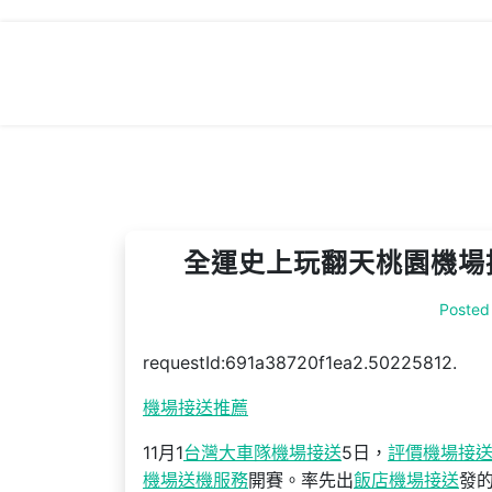
Skip
to
content
全運史上玩翻天桃園機場
Posted
requestId:691a38720f1ea2.50225812.
機場接送推薦
11月1
台灣大車隊機場接送
5日，
評價機場接
機場送機服務
開賽。率先出
飯店機場接送
發