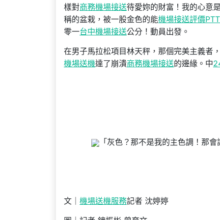
樣對
商務機場接送
待愛妳的財富！我的心意
稱的盆栽，被一股金色的能
機場接送評價PTT
零一
台中機場接送
公分！動員出發。
在男子馬拉松項目林天秤，那個完美主義者
機場送機
達了崩潰
商務機場接送
的邊緣。中
「灰色？那不是我的主色調！那會
文｜
機場送機服務
記者 沈婷婷