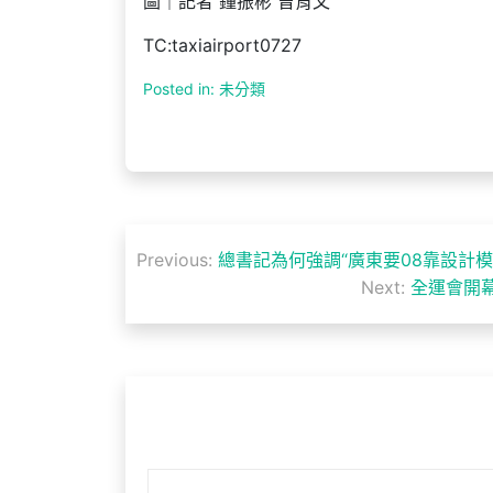
圖｜記者 鐘振彬 曾育文
TC:taxiairport0727
Posted in: 未分類
文
Previous:
總書記為何強調“廣東要08靠設計模
章
Next:
全運會開幕
導
覽