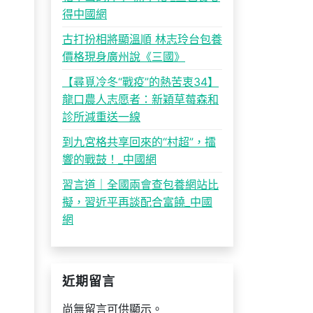
得中國網
古打扮相將顯溫順 林志玲台包養
價格現身廣州說《三國》
【尋覓冷冬“戰疫”的熱苦衷34】
龍口農人志愿者：新穎草莓森和
診所減重送一線
到九宮格共享回來的“村超”，擂
響的戰鼓！_中國網
習言道｜全國兩會查包養網站比
擬，習近平再談配合富饒_中國
網
近期留言
尚無留言可供顯示。