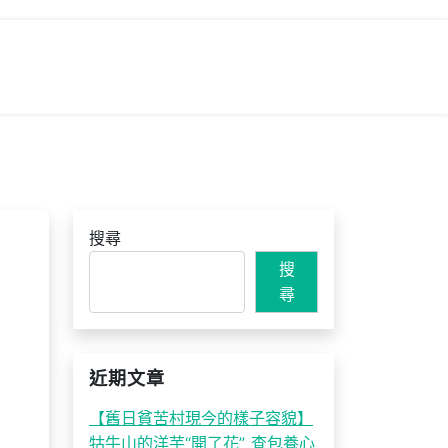
搜尋
搜
尋
近期文章
【舊日貧苦村現今的樣子容貌】
牯牛山的洋芋“開了花”_查包養心