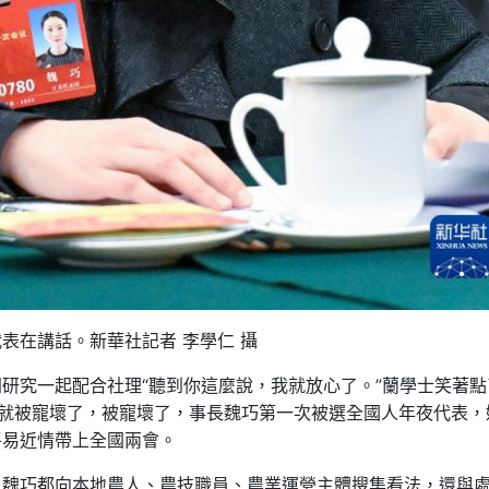
在講話。新華社記者 李學仁 攝
研究一起配合社理“聽到你這麼說，我就放心了。”蘭學士笑著點
小就被寵壞了，被寵壞了，事長魏巧第一次被選全國人年夜代表，
平易近情帶上全國兩會。
，魏巧都向本地農人、農技職員、農業運營主體搜集看法，還與