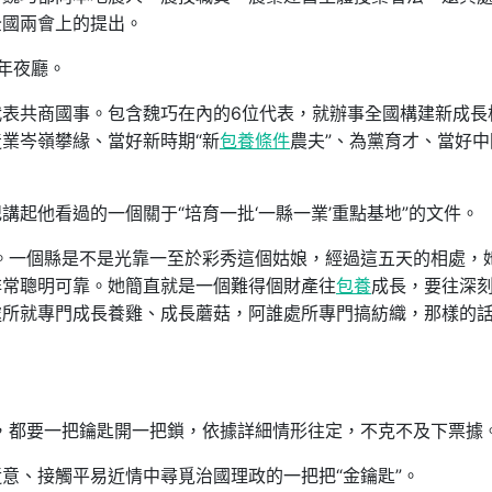
全國兩會上的提出。
年夜廳。
表共商國事。包含魏巧在內的6位代表，就辦事全國構建新成長
業岑嶺攀緣、當好新時期“新
包養條件
農夫”、為黨育才、當好中
起他看過的一個關于“培育一批‘一縣一業’重點基地”的文件。
。一個縣是不是光靠一至於彩秀這個姑娘，經過這五天的相處，
非常聰明可靠。她簡直就是一個難得個財產往
包養
成長，要往深
處所就專門成長養雞、成長蘑菇，阿誰處所專門搞紡織，那樣的
，都要一把鑰匙開一把鎖，依據詳細情形往定，不克不及下票據。
意、接觸平易近情中尋覓治國理政的一把把“金鑰匙”。