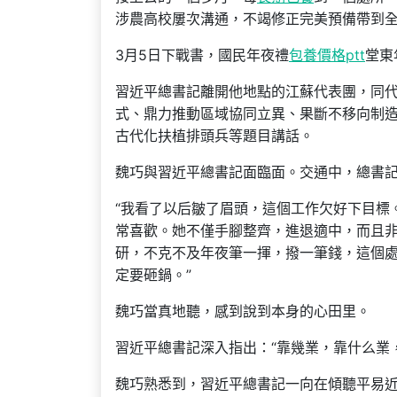
涉農高校屢次溝通，不竭修正完美預備帶到
3月5日下戰書，國民年夜禮
包養價格ptt
堂東
習近平總書記離開他地點的江蘇代表團，同代
式、鼎力推動區域協同立異、果斷不移向制造
古代化扶植排頭兵等題目講話。
魏巧與習近平總書記面臨面。交通中，總書記講
“我看了以后皺了眉頭，這個工作欠好下目標
常喜歡。她不僅手腳整齊，進退適中，而且
研，不克不及年夜筆一揮，撥一筆錢，這個
定要砸鍋。”
魏巧當真地聽，感到說到本身的心田里。
習近平總書記深入指出：“靠幾業，靠什么業
魏巧熟悉到，習近平總書記一向在傾聽平易近