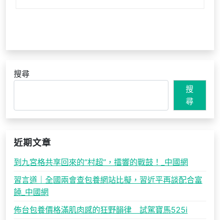
搜尋
搜
尋
近期文章
到九宮格共享回來的“村超”，擂響的戰鼓！_中國網
習言道｜全國兩會查包養網站比擬，習近平再談配合富
饒_中國網
佈台包養價格滿肌肉感的狂野韻律 試駕寶馬525i