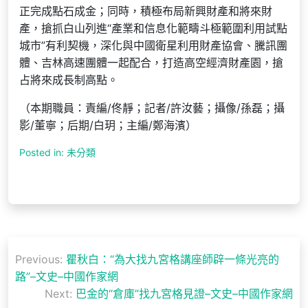
正完成點石成金；同時，積極布局新興財產和將來財
產，搶抓白山列進“產業和信息化範疇斗極範圍利用試點
城市”有利契機，深化與中國衛星利用財產協會、騰訊團
體、吉林高速團體一起配合，打造高空經濟財產園，搶
占將來成長制高點。
（本期職員：責編/佟靜；記者/許汝藝；攝像/孫磊；攝
影/董寧；后期/白玥；主編/鄭海濱）
Posted in: 未分類
文
Previous:
瞿秋白：“為大找九宮格講座師辟一條光亮的
章
路”–文史–中國作家網
導
Next:
巴金的“倉庫”找九宮格見證–文史–中國作家網