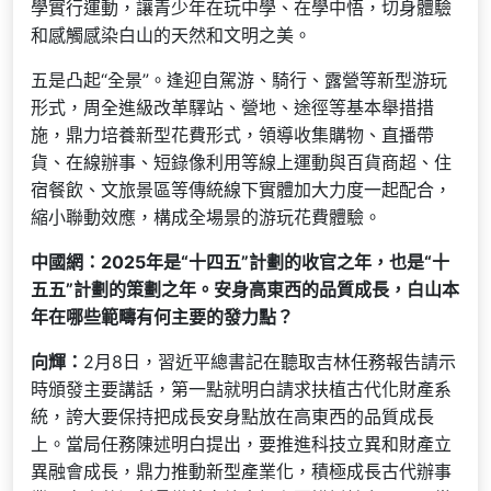
學實行運動，讓青少年在玩中學、在學中悟，切身體驗
和感觸感染白山的天然和文明之美。
五是凸起“全景”。逢迎自駕游、騎行、露營等新型游玩
形式，周全進級改革驛站、營地、途徑等基本舉措措
施，鼎力培養新型花費形式，領導收集購物、直播帶
貨、在線辦事、短錄像利用等線上運動與百貨商超、住
宿餐飲、文旅景區等傳統線下實體加大力度一起配合，
縮小聯動效應，構成全場景的游玩花費體驗。
中國網：2025年是“十四五”計劃的收官之年，也是“十
五五”計劃的策劃之年。安身高東西的品質成長，白山本
年在哪些範疇有何主要的發力點？
向輝：
2月8日，習近平總書記在聽取吉林任務報告請示
時頒發主要講話，第一點就明白請求扶植古代化財產系
統，誇大要保持把成長安身點放在高東西的品質成長
上。當局任務陳述明白提出，要推進科技立異和財產立
異融會成長，鼎力推動新型產業化，積極成長古代辦事