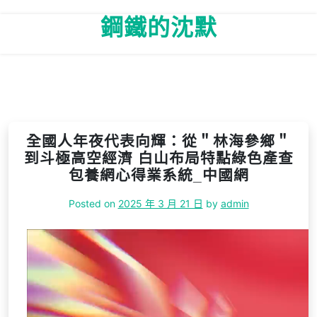
Skip
鋼鐵的沈默
to
content
全國人年夜代表向輝：從＂林海參鄉＂
到斗極高空經濟 白山布局特點綠色產查
包養網心得業系統_中國網
Posted on
2025 年 3 月 21 日
by
admin