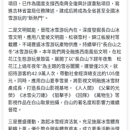
項目，已作為國度支撐西南周全復興計謀重點項目，寫
進吉林省當局任務陳述，建成后將成為全省甚至全國冰
雪游玩的“新熱門”。
二是文明賦能，晉陞冰雪游玩內在。深度發掘長白山冰
雪文明，應用八里坡文明園、松嶺雪村、錦江板屋村等
載體，不竭豐盛冰雪游玩產物供應。持續舉行“長白山之
冬”冰雪游玩季，本年我們周全融進西南風俗文明，在松
花江生態游玩景致區，展開了以“長白山下趕年夜集 松
花江上過年夜年”為主題的雪谷闤闠，運營僅25天，就
招待游客約42.9萬人次，帶動社會經濟總支出約1.05億
元。同時，應用白山夏季雪景，將影視文明融進冰雪財
產成長，打造長白山影視基地，《人人間》《父輩的光
榮》《冰雪尖刀連》《狙擊手》《回隊》《萬物生》等
影視作品在白山取景拍攝，白山的著名度和影響力連續
晉陞。
三是豐盛運動，激起冰雪經濟活氣。充足施展冰雪體育
範疇上風，優化整合現有體育資本，成立夏季活動治理