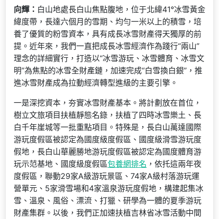
向輝：
白山地處長白山焦點腹地，位于北緯41°冰雪黃金
緯度帶，長達六個月的雪期、均勻一米以上的積雪，培
養了優質的粉雪資本，具有成長冰雪財產得天獨厚的前
提。近年來，我們一直把成長冰雪經濟作為踐行“兩山”
理念的詳細實行，打造以“冰雪游玩、冰雪體育、冰雪文
明”為焦點的冰雪全財產鏈，加速完成“白雪換白銀”，推
進冰雪財產成為拉動經濟轉型進級的主要引擎。
一是深挖資本，夯實冰雪財產基本。將計劃放在首位，
樹立文旅項目扶植靜態名錄，扶植了四時冰雪樂土、長
白千年崖城等一批重點項目。特殊是，長白山萬達國際
游玩度假區被認定為國度級度假區、國度級滑雪游玩度
假地，長白山華麗勝地游玩度假區被認定為國度體育游
玩示范基地、國度級度假區
包養網排名
，依托這兩年夜
度假區，聯動29家A級游玩景區、74家A級村落游玩運
營單元、5家滑雪場和4家溫泉游玩度假地，構建起集冰
雪、溫泉、風俗、漂流、打獵、研學為一體的夏季游玩
財產集群。以後，我們正加速扶植吉林省冰雪活動中間