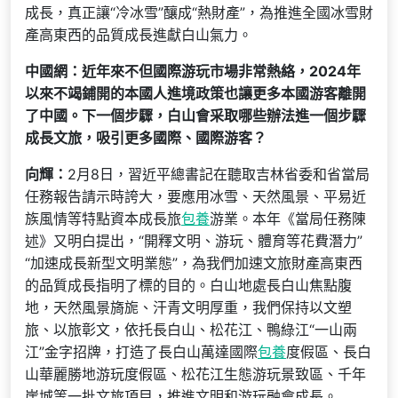
成長，真正讓“冷冰雪”釀成“熱財產”，為推進全國冰雪財
產高東西的品質成長進獻白山氣力。
中國網：近年來不但國際游玩市場非常熱絡，2024年
以來不竭鋪開的本國人進境政策也讓更多本國游客離開
了中國。下一個步驟，白山會采取哪些辦法進一個步驟
成長文旅，吸引更多國際、國際游客？
向輝：
2月8日，習近平總書記在聽取吉林省委和省當局
任務報告請示時誇大，要應用冰雪、天然風景、平易近
族風情等特點資本成長旅
包養
游業。本年《當局任務陳
述》又明白提出，“開釋文明、游玩、體育等花費潛力”
“加速成長新型文明業態”，為我們加速文旅財產高東西
的品質成長指明了標的目的。白山地處長白山焦點腹
地，天然風景旖旎、汗青文明厚重，我們保持以文塑
旅、以旅彰文，依托長白山、松花江、鴨綠江“一山兩
江”金字招牌，打造了長白山萬達國際
包養
度假區、長白
山華麗勝地游玩度假區、松花江生態游玩景致區、千年
崖城等一批文旅項目，推進文明和游玩融會成長。