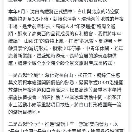
本年9月，沈白高鐵將正式通車，白山與北京的時空間
隔將拉近至3.5小時，對接京津冀、環渤海等地域的年夜
市場、進步前輩科技、高端人才“年夜通道”將周全通
順，迎來了高東西的品質成長的有利機會。我們將牢牢
繚繞“一山兩江”的奇特上風，打造“冬冰雪、夏避暑、年
齡賞景”的游玩形式，摸索少年研學、中青年休閑、老年
康養新業態，豐盛短時游玩、長時宜居的游玩產物供
應，構建全域全季全時全齡全景文旅財產成長格式。
一是凸起“全域”。深化對長白山、松花江、鴨綠江生態
與文明資本維護開闢價值的熟悉，緊緊掌握G331沿邊開
放游玩年夜通道和白臨高速、松長高速等嚴重基本舉措
措施扶植機會，加速推動吉林省冰雪活動中間、松花江
水上活動小鎮等重點項目扶植，將白山打形成國際一流
的游玩目標地。
二是凸起“全季”。推進“游玩＋”“＋游玩”雙向發力，以
“長白山之夏”“長白山之冬”為主要抓手，連續舉行好消夏