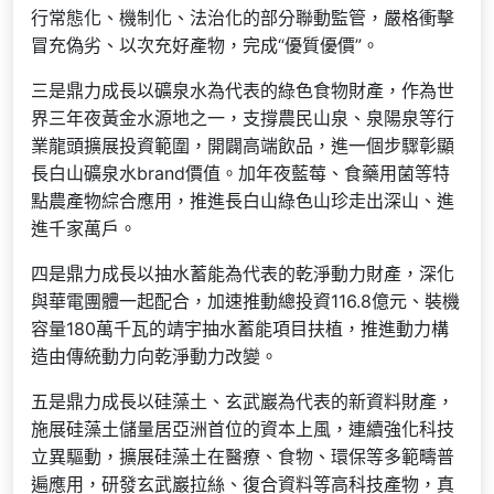
行常態化、機制化、法治化的部分聯動監管，嚴格衝擊
冒充偽劣、以次充好產物，完成“優質優價”。
三是鼎力成長以礦泉水為代表的綠色食物財產，作為世
界三年夜黃金水源地之一，支撐農民山泉、泉陽泉等行
業龍頭擴展投資範圍，開闢高端飲品，進一個步驟彰顯
長白山礦泉水brand價值。加年夜藍莓、食藥用菌等特
點農產物綜合應用，推進長白山綠色山珍走出深山、進
進千家萬戶。
四是鼎力成長以抽水蓄能為代表的乾淨動力財產，深化
與華電團體一起配合，加速推動總投資116.8億元、裝機
容量180萬千瓦的靖宇抽水蓄能項目扶植，推進動力構
造由傳統動力向乾淨動力改變。
五是鼎力成長以硅藻土、玄武巖為代表的新資料財產，
施展硅藻土儲量居亞洲首位的資本上風，連續強化科技
立異驅動，擴展硅藻土在醫療、食物、環保等多範疇普
遍應用，研發玄武巖拉絲、復合資料等高科技產物，真