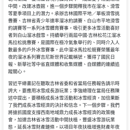
中間，改建冰壺館，進一個步驟開釋我市在溜冰、滑雪
等夏季項目上的潛力。承辦吉林國際平地／單板滑雪挑
釁賽、吉林省青少年速率溜冰約請賽、白山市平地滑雪
約請賽等一系列冰雪體育賽事，吸引更多冰雪活動喜好
者到白山溜冰戲雪。持續舉行兩屆中國·吉林松花江溜冰
馬拉松挑釁賽，是國際在極冷氣象舉行的、同時介入人
數最多的戶外冰雪賽事，此中溜冰馬拉松競賽榮獲最年
夜的溜冰系列賽吉尼斯世界記載稱號，獲得了國民日
報、新華社等中省直媒體和收集媒體、自媒體的連續追
蹤關心。
習近平總書記在聽取吉林省委和省當局任務報告請示時
誇大，要應用冰雪成長游玩業；李強總理在當局任務陳
述中提出，要積極成長冰雪活動和冰雪經濟，加倍果斷
了我們成長冰雪經濟的決計和信念。下一個步驟，我們
將搶抓國度支撐西南地域鼎力成長冰雪經濟的政策機
會，加速吉林省冰雪活動中間扶植，豐盛冰雪游玩業
態，延長冰雪財產鏈條，以項目年夜扶植增進財產年夜