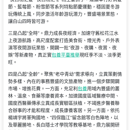
節、藍莓節、粉雪節等系列特點節慶運動，穩固夏冬游
玩傳統上風，同步激活年齡游玩潛力，豐盛場景業態，
讓白山四時皆可游。
三是凸起“全時”。鼎力成長夜經濟，加速守舊松花江水
上夜游航路，高尺度配套打造美食街、燈光秀、戶外表
演等夜間游玩業態，開闢一批“夜游、夜購、夜賞、夜
娛”等新產物，真正實
包養平臺推舉
現旺季不淡、淡季更
旺。
四是凸起“全齡”。聚焦“老中青幼”需求導向，立異策劃情
勢多樣、內在的事務豐盛的文旅產物，進一個步驟開闢
市場、增進花費。一方面，充足利
包養
用域內豐盛的叢
林、溫泉、食藥等康養資本，加速國度區域醫療中間、
國度西醫藥傳承立異成長實驗區扶植，不竭進步醫養聯
合辦事的才能和程度，成長康養客居。另一方面，依托
楊靖宇將軍殉國地、“四保臨江”留念館等白色陣地，以
及華麗勝地、長白隱士才學院等教導基地，鼎力展開研