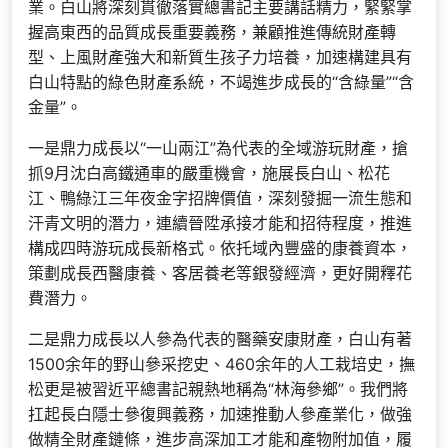
業。白山將深刻貫徹落實總書記主要講話精力，緊緊掌
握高東西的品質成長重要義務，兼顧推進傳統財產轉
型、上風財產強大和新質生孩子力培養，加速構建具有
白山特點的綠色財產系統，不竭進步成長的“含綠量”“含
金量”。
一是鼎力成長以“一山兩江”為代表的全域游玩財產，搶
抓9月沈白高鐵通車的嚴重機會，施展長白山、松花
江、鴨綠江三年夜金字招牌價值，深刻發掘一流生態和
汗青文明的潛力，連續晉陞承接才能和招待程度，推進
構成四時游玩成長新格式。依托域內豐盛的康養資本，
策劃成長西醫康養、客居養老等銀發經濟，更好開釋花
費潛力。
二是鼎力成長以人參為代表的醫藥安康財產，白山有著
1500余年的野山參采挖史、460余年的人工栽培史，撫
松更是被習近平總書記親熱地稱為“林海參鄉”。我們將
扛起長白隱士參復興義務，加速推動人參產業化，做強
做精全財產鏈條，進步高深加工才能和產物附加值，履