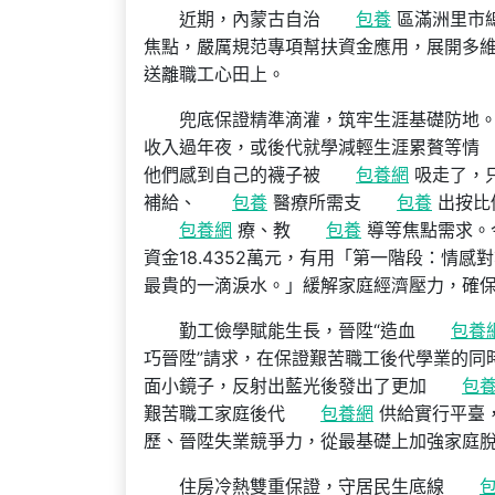
近期，內蒙古自治
包養
區滿洲里市總
焦點，嚴厲規范專項幫扶資金應用，展開多
送離職工心田上。
兜底保證精準滴灌，筑牢生涯基礎防地
收入過年夜，或後代就學減輕生涯累贅等情
他們感到自己的襪子被
包養網
吸走了，
補給、
包養
醫療所需支
包養
出按比
包養網
療、教
包養
導等焦點需求。
資金18.4352萬元，有用「第一階段：情
最貴的一滴淚水。」緩解家庭經濟壓力，確保
勤工儉學賦能生長，晉陞“造血
包養
巧晉陞”請求，在保證艱苦職工後代學業的同
面小鏡子，反射出藍光後發出了更加
包
艱苦職工家庭後代
包養網
供給實行平臺
歷、晉陞失業競爭力，從最基礎上加強家庭
住房冷熱雙重保證，守居民生底線