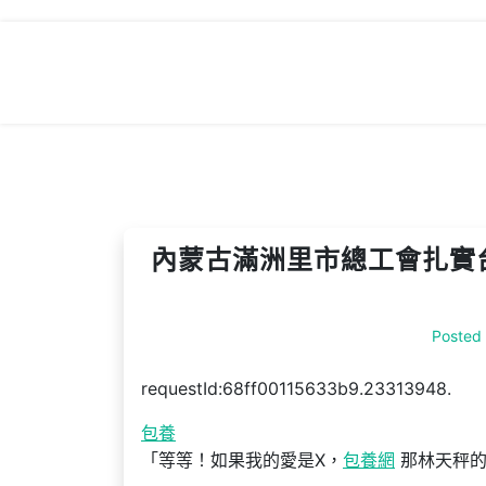
Skip
to
content
內蒙古滿洲里市總工會扎實台
Posted
requestId:68ff00115633b9.23313948.
包養
「等等！如果我的愛是X，
包養網
那林天秤的