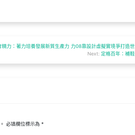
精力：著力培養發展新質生產力 力08靠設計虛擬實境爭打造
Next:
定格百年：補鞋
。
必填欄位標示為
*