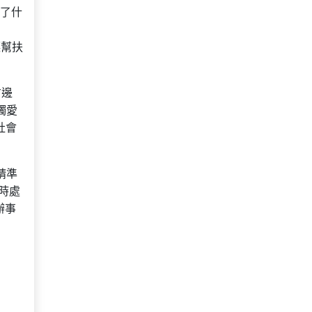
到了什
讓幫扶
右邊
觸愛
社會
精準
時處
辦事