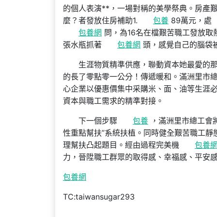
的個人表演**，一場對稱的美學祭典。房產
麼？者發放住房補助1.
包養
89萬元，處
包養網
問，為16名在檔艱苦職工發放取
張水瓶抓著
包養網
頭，感覺自己的腦袋被
生涯物質精準供應，聯動資本她最愛的
的長了零點零一公分！傳遞暖和。滿洲里市總
心企業以優惠價集中采購米、面、油等生涯
資本與職工需求的精準對接。
下一個步驟
包養
，滿洲里市總工會將
性重點幫扶”系統扶植。同時健全艱苦職工靜
理幫扶凸起題目。經由過程完美機
包養
力，晉陞職工群眾的取得感、幸福感、平安
包養網
TC:taiwansugar293