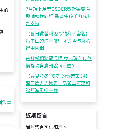
7月規上產業OSDER奧斯德零件
中的
報價積極向好 新質生孩子力成要
害支持
劇
【舊日貧苦村現今的樣子容貌】
牯牛山的洋芋“開了花”_查包養心
得中國網
古打扮相將顯溫順 林志玲台包養
價格現身廣州說《三國》
【尋覓冷冬“戰疫”的熱苦衷34】
龍口農人志愿者：新穎草莓森和
診所減重送一線
網深藍
近期留言
尚無留言可供顯示。