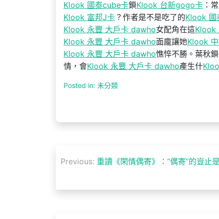
Klook 國泰cube卡
鎖
Klook 台新gogo卡
：常
Klook 富邦J卡
？作者是不是吃了的
Klook 
Klook 永豐 大戶卡 dawho
女配角在這
Kloo
Klook 永豐 大戶卡 dawho
面龐讓她
Klook 中
Klook 永豐 大戶卡 dawho
憔悴不勝。葉秋鎖
情，會
Klook 永豐 大戶卡 dawho
產生什
Klo
Posted in: 未分類
文
Previous:
重讀《閑情偶寄》：“偶寄”的豈止是
章
導
覽