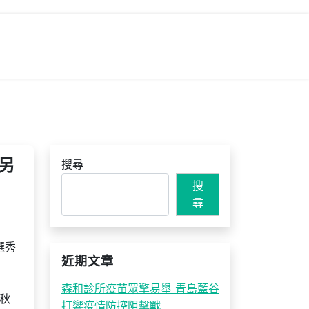
另
搜尋
搜
尋
選秀
近期文章
森和診所疫苗眾擎易舉 青島藍谷
秋
打響疫情防控阻擊戰