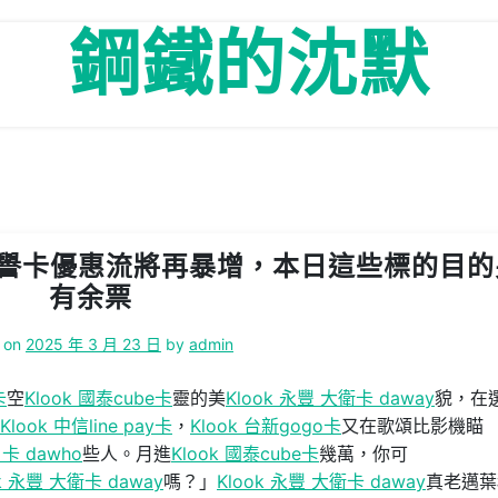
鋼鐵的沈默
 信譽卡優惠流將再暴增，本日這些標的目的
有余票
 on
2025 年 3 月 23 日
by
admin
卡
空
Klook 國泰cube卡
靈的美
Klook 永豐 大衛卡 daway
貌，在
Klook 中信line pay卡
，
Klook 台新gogo卡
又在歌頌比影機瞄
戶卡 dawho
些人。月進
Klook 國泰cube卡
幾萬，你可
ok 永豐 大衛卡 daway
嗎？」
Klook 永豐 大衛卡 daway
真老邁葉