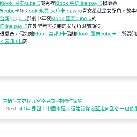
Klook 國泰cube卡
識秀裡
Klook 中信line pay卡
損壞她
國泰cube卡
年
Klook 永豐 大戶卡 dawho
青女星就是女配角。故事
k 台新gogo卡
部劇中年夜
Klook 國泰cube卡
的
信line pay卡
在外型無可抉剔的女配角眼前顯得
很獵奇，假如她
Klook 富邦J卡
偏離
Klook 國泰cube卡
了所謂的
ok 富邦J卡
麼
“閑情”–文史找九宮格見證–中國作家網
Next:
40年·見證：中國水運工程建設從淺藍走向甜心一包養