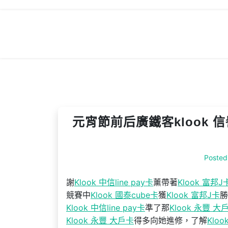
Skip
to
content
元宵節前后廣鐵客klook
Posted
謝
Klook 中信line pay卡
薰帶著
Klook 富邦J
競賽中
Klook 國泰cube卡
獲
Klook 富邦J卡
勝
Klook 中信line pay卡
準了那
Klook 永豐 大
Klook 永豐 大戶卡
得多向她進修，了解
Klo