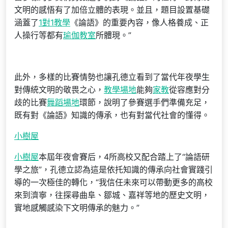
文明的感悟有了加倍立體的表現。並且，題目設置基礎
涵蓋了
1對1教學
《論語》的重要內容，像人格養成、正
人操行等都有
瑜伽教室
所體現。”
此外，多樣的比賽情勢也讓孔德立看到了當代年夜學生
對傳統文明的敬畏之心，
教學場地
能夠
家教
從容應對分
歧的比賽
舞蹈場地
環節，說明了參賽選手們準備充足，
既有對《論語》知識的傳承，也有對當代社會的懂得。
小樹屋
小樹屋
本屆年夜會賽后，4所高校又配合踏上了“論語研
學之旅”，孔德立認為這是依托知識的傳承向社會實踐引
導的一次極佳的轉化，“我信任未來可以帶動更多的高校
來到濟寧，往探尋曲阜、鄒城、嘉祥等地的歷史文明，
實地感觸感染下文明傳承的魅力。”