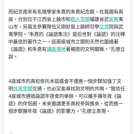
而紀念南宋有名理學家朱熹的朱熹紀念館，在我國有兩
座，分別位于江西省上饒市和
個人空間
福建省武
家教
夷
山市，另兩支參賽隊伍又剛好是上饒師范學
交流
院與武
夷學院。“朱熹的《論語集注》是后世對《論語》的注釋
中最佳的著作之一，這兩座城市之間則天然也圍繞著
《論語》和朱熹有
講座場地
著親密的文明關聯。”孔德立
說。
4座城市的高校依托本屆盛會不僅進一個步驟加強了文
明
共享空間
交通，也必定能尋找到文明的共鳴。“我信任
4座城市通過論語年夜會的舉辦，可以攜手擴年夜《論
語》的伴侶圈，未來邀請更多高校參與進來，從而進一
個步驟擴年夜《論語》的影響力。”孔德立表現。