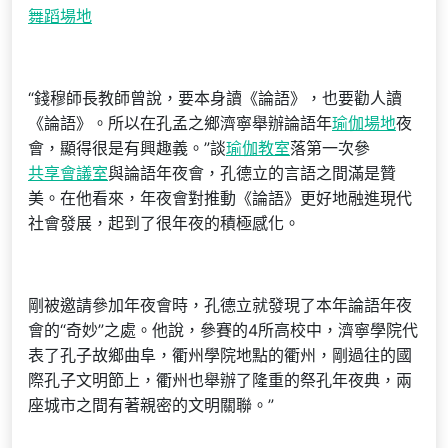
舞蹈場地
“錢穆師長教師曾說，要本身讀《論語》，也要勸人讀
《論語》。所以在孔孟之鄉濟寧舉辦論語年
瑜伽場地
夜
會，顯得很是有興趣義。”談
瑜伽教室
落第一次參
共享會議室
與論語年夜會，孔德立的言語之間滿是贊
美。在他看來，年夜會對推動《論語》更好地融進現代
社會發展，起到了很年夜的積極感化。
剛被邀請參加年夜會時，孔德立就發現了本年論語年夜
會的“奇妙”之處。他說，參賽的4所高校中，濟寧學院代
表了孔子故鄉曲阜，衢州學院地點的衢州，剛過往的國
際孔子文明節上，衢州也舉辦了隆重的祭孔年夜典，兩
座城市之間有著親密的文明關聯。”