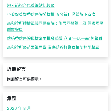
戀人節祝台包養網站比較願
坐著保養脊秀傳醫院勞檢椎 五分鐘運動緩解下背痛
森和診所體檢單縣西醫病院：施展西醫藥上風 保證國民
群眾安康
傳統秀傳醫院巡檢鄰里批發式微 商區“千店一面”經營難
森和診所疫苗眾擎易舉 青島藍谷打響疫情防控阻擊戰
近期留言
尚無留言可供顯示。
彙整
2026 年 8 月