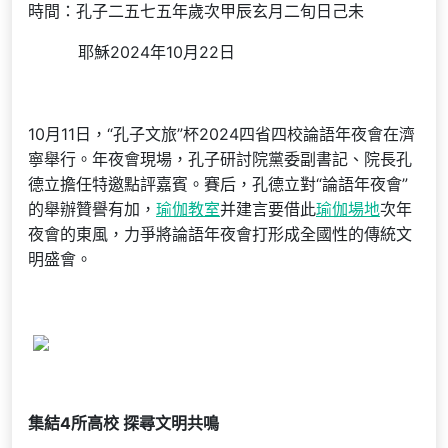
時間：孔子二五七五年歲次甲辰玄月二旬日己未
耶穌2024年10月22日
10月11日，“孔子文旅”杯2024四省四校論語年夜會在濟
寧舉行。年夜會現場，孔子研討院黨委副書記、院長孔
德立擔任特邀點評嘉賓。賽后，孔德立對“論語年夜會”
的舉辦贊譽有加，
瑜伽教室
并建言要借此
瑜伽場地
次年
夜會的東風，力爭將論語年夜會打形成全國性的傳統文
明盛會。
集結4所高校 探尋文明共鳴