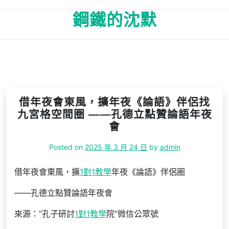
Skip
鋼鐵的沈默
to
content
借年夜會東風，擴年夜《論語》伴侶找
九宮格空間圈 ——孔德立點贊論語年夜
會
Posted on
2025 年 3 月 24 日
by
admin
借年夜會東風，擴
1對1教學
年夜《論語》伴侶圈
——孔德立點贊論語年夜會
來源：“孔子研討
1對1教學
院”微信公眾號