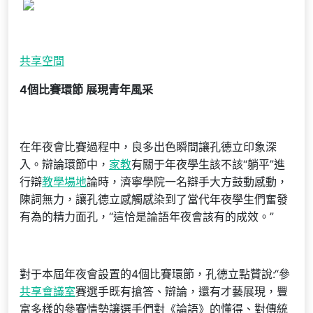
共享空間
4個比賽環節 展現青年風采
在年夜會比賽過程中，良多出色瞬間讓孔德立印象深
入。辯論環節中，
家教
有關于年夜學生該不該“躺平”進
行辯
教學場地
論時，濟寧學院一名辯手大方鼓動感動，
陳詞無力，讓孔德立感觸感染到了當代年夜學生們奮發
有為的精力面孔，“這恰是論語年夜會該有的成效。”
對于本屆年夜會設置的4個比賽環節，孔德立點贊說:“參
共享會議室
賽選手既有搶答、辯論，還有才藝展現，豐
富多樣的參賽情勢讓選手們對《論語》的懂得、對傳統