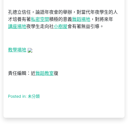
孔德立信任，論語年夜會的舉辦，對當代年夜學生的人
才培養有著
私密空間
積極的意義
舞蹈場地
，對將來年
講座場地
夜學生走向社
小樹屋
會有著無益引導。
教學場地
責任編輯：近
舞蹈教室
復
Posted in: 未分類