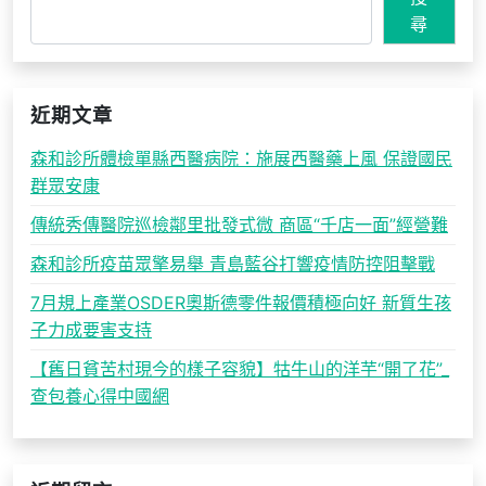
尋
近期文章
森和診所體檢單縣西醫病院：施展西醫藥上風 保證國民
群眾安康
傳統秀傳醫院巡檢鄰里批發式微 商區“千店一面”經營難
森和診所疫苗眾擎易舉 青島藍谷打響疫情防控阻擊戰
7月規上產業OSDER奧斯德零件報價積極向好 新質生孩
子力成要害支持
【舊日貧苦村現今的樣子容貌】牯牛山的洋芋“開了花”_
查包養心得中國網