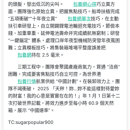
的頭髮，發出低沉的尖叫。
包養網心得
巧立異方
面，團隊強化原始立異，把握焦點技巧。船埠扶植完成
“五項衝破”“十年夜立異”
包養網單次
技巧，在主動
扶引車研發上，自立開闢鋰電池輪迴充電技巧，節儉本
錢、加重車重、延伸電池壽命并完成續航無窮制；研發
“一鍵錨定” 體系，處理口岸年夜型機械防突發年夜風困
難；立異模板技巧，將集裝箱堆場平整度誤差把
包養網
持在 2.5 毫米。
三期工程中，團隊會聚國產廠商氣力，買通 “洽商”
困難，完成要害焦點技巧自立可控，為世界港
包養行情
航業供給 “中國計劃”。在裝卸效力上，團
隊不竭衝破， 2025 「天秤！妳…妳不能這樣對待愛妳
的財富！我的心意是實實在在的！」年 1 月 1 日第十二
次打破世界記載，將效力進步至每小時 60.9 個天然
箱，展示 “中國速率”。
TC:sugarpopular900