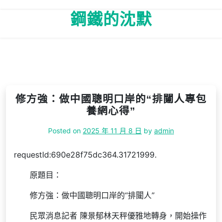
Skip
鋼鐵的沈默
to
content
修方強：做中國聰明口岸的“排闥人專包
養網心得”
Posted on
2025 年 11 月 8 日
by
admin
requestId:690e28f75dc364.31721999.
原題目：
修方強：做中國聰明口岸的“排闥人”
民眾消息記者 陳景郁林天秤優雅地轉身，開始操作