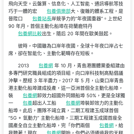
飛向天空。云盤算、信息化、人工智能、通訊導航等技
巧于一體的宏
包養俱樂部
大、復雜的體系工程，是
晉陞口
包養站長
岸競爭力的“年夜國重器”。上世紀
90 年月，首個主動化船埠在荷蘭鹿特丹
包養網比較
出生，隨后 20 年間在歐美鼓起。
彼時，中國雖為口岸年夜國，全球十年夜口岸占七
席，卻在智能化、主動化範疇存在短板。
2013
包養網
年 10 月，青島港團體黨委組建由
多專門研究職員組成的項目組，向口岸科技制高點倡議
沖擊。歷經 3 年半盡力，2017 年 5 月，山東口岸青島
港主動化船埠建成投產，這一亞洲首個全主動化船埠，
裝
包養網
卸效力超國外同類船埠 50%，更是全球獨
一
包養
超出人工船
包養網
埠裝卸效力的主動化
船埠。此后，團隊不竭立異，二期工程建玉成球首個
“5G + 氫動力” 主動化船埠，三期工程建玉成國首座全
國產全自立主動化船埠，完「你們兩個
包養網
，給
我聽著！現在
包養網
開始，你們必須通過我的天秤