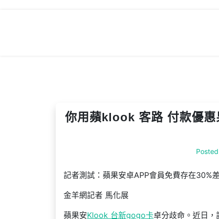
Skip
to
content
你用蘋klook 客路 付款優惠
Posted
記者測試：蘋果安卓APP會員免費存在30%
金羊網記者 馬化展
蘋果安
Klook 台新gogo卡
卓分歧命。近日，