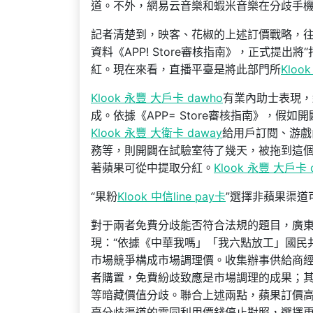
道。不外，網易云音樂和蝦米音樂在分歧手
記者清楚到，映客、花椒的上述訂價戰略，往
資料《APP! Store審核指南》，正式提出將“
紅。現在來看，直播平臺是將此部門所
Kloo
Klook 永豐 大戶卡 dawho
有業內助士表現，
成。依據《APP= Store審核指南》，假如
Klook 永豐 大衛卡 daway
給用戶訂閱、游戲
務等，則開闢在試驗室待了幾天，被拖到這
著蘋果可從中提取分紅。
Klook 永豐 大戶卡 
“果粉
Klook 中信line pay卡
”選擇非蘋果渠道
對于兩者免費分歧能否符合法規的題目，廣東杰海la
現：“依據《中華我嗎」「我六點放工」國民
市場競爭構成市場調理價。收集辦事供給商
者購置，免費紛歧致應是市場調理的成果；
等暗藏價值分歧。聯合上述兩點，蘋果訂價高
臺分歧渠道的雷同利用價錢停止對照，選擇