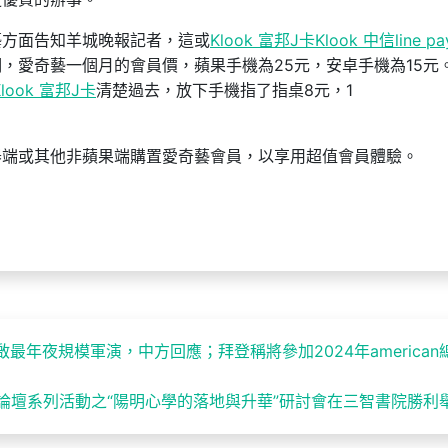
藝方面告知羊城晚報記者，這或
Klook 富邦J卡
Klook 中信line p
，愛奇藝一個月的會員價，蘋果手機為25元，安卓手機為15元
Klook 富邦J卡
清楚過去，放下手機指了指桌8元，1
器端或其他非蘋果端購置愛奇藝會員，以享用超值會員體驗。
最年夜規模軍演，中方回應；拜登稱將參加2024年american
論壇系列活動之“陽明心學的落地與升華”研討會在三智書院勝利