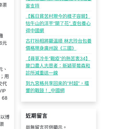
卓渠
害支持
【舊日貧苦村現今的樣子容貌】
牯牛山的洋芋“開了花”_查包養心
得中國網
難
古打扮相將顯溫順 林志玲台包養
6元
價格現身廣州說《三國》
【尋覓冷冬“戰疫”的熱苦衷34】
龍口農人志愿者：新穎草莓森和
元、
診所減重送一線
元；用
到九宮格共享回來的“村超”，擂
交代
響的戰鼓！_中國網
IP
、68
近期留言
檔以博
渠
尚無留言可供顯示。