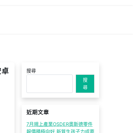
安卓
搜尋
搜
尋
近期文章
7月規上產業OSDER奧斯德零件
報價積極向好 新質生孩子力成要