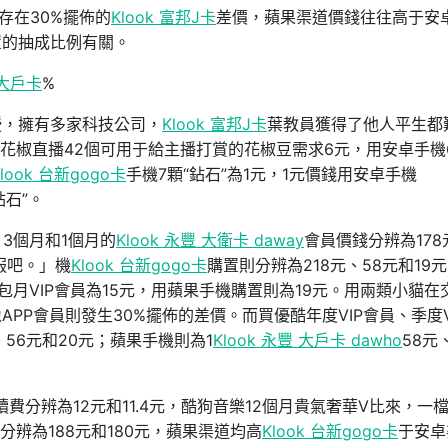
存在30%擺佈的
Klook 富邦J卡
差價，蘋果渠道價錢往往高于安
置的抽成比例有關。
 大戶卡
%
授，擁有多家科技公司，
Klook 富邦J卡
葉教員獲得了他人平生都
花椒直播42個可用于給主播打賞的花椒豆需求6元，用安卓手機
Klook 台新gogo卡
手機7顆“鉆石”為1元，1元價錢用安卓手機
鉆石”。
3個月和1個月的
Klook 永豐 大衛卡 daway
會員價錢分辨為178
服吧。」機
Klook 台新gogo卡
購置則分辨為218元、58元和19
月VIP會員為15元，用蘋果手機購置則為19元。用兩類小貓在
PP會員則發生30%擺佈的差價。而買優酷年度VIP會員、季度V
、56元和20元；蘋果手機則為1
Klook 永豐 大戶卡 dawho
58元
費分辨為12元和11.4元，酷狗音樂12個月貴氣奢華V比來，一
分辨為188元和180元，蘋果渠道均高
Klook 台新gogo卡
于安卓