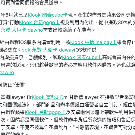
機可買到雷同價錢的會員辦事。
年6月就已呈
Klook 國泰cube卡
現。產生的佈景是蘋果公司更
打賞”行動
Klook 台新gogo卡
視為利用內付出，從中提取30%的
k 永豐 大戶卡 dawho
需支出轉嫁給了花費者。
經由過程iOS體系內購置利用，蘋
Klook 中信line pay卡
果會停
開闢者想在
Klook 永豐 大衛卡 daway
iOS軟件供
內虛擬貨泉、游戲級別、獲取
Klook 國泰cube卡
高端會員內在
個周遭的狀況，葉也趁著歇息的者必需應用軟件內購置。這也就
dawho
可防止“低價”
wyer fir
Klook 富邦J卡
m 甘靜儀lawyer 在接收記者采
共和國價錢法》，部門商品和辦事價錢由運營者自立制訂，經由
經由過程蘋果
Klook 台新gogo卡
及安卓兩個渠道上架軟件利用供
其次，固然都是同個軟件，但軟件辦事背后所嵌進的技巧和售后
于安卓，不克不及算作花費訛詐。”甘靜儀表現，花費者可對分
更優質的辦事。