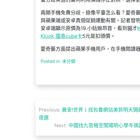
兩類手機免費分歧，錄像平臺怎么看？愛奇
與蘋果端或安卓真個促銷運動有關。記者發明
安卓端顯示原價為19.小姑娘昂首，看到貓才
Klook 國泰cube卡
5元是扣頭價。
愛奇藝方面提出蘋果手機用戶，在手機閱讀
Posted in: 未分類
文
Previous:
晨安!世界丨找包養網站美菲明天開啟
章
夜選
Next:
中國找九宮格空間陽明心學岑嶺
導