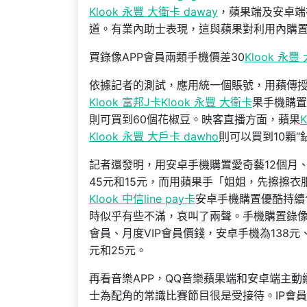
Klook 永豐 大衛卡 daway
，蘋果端及安卓端
道。有業內助士表現，這與蘋果對利用內購
買錄像APP會員兩類手機價差30
Klook 永豐
依據記者的測試，應用統一個賬號，用蘋傳
Klook 富邦J卡
Klook 永豐 大衛卡
果手機購置
則可買到60個花椒豆。映客直播方面，蘋果
Klook 永豐 大戶卡 dawho
則可以買到10顆“
記者還發明，用安卓手機購置愛奇藝12個月、
45元和15元，而用蘋果手「姐姐，先擦擦衣
Klook 中信line pay卡
安卓手機購置優酷持續包
時似乎有些不滿，哀叫了兩聲。手機購置錄像A
會員、月度VIP會員價錢，安卓手機為138元
元和25元。
再看音樂APP，QQ音樂蘋果端和安卓端主動續
士為配角的常識比賽節目很是受接待。IP會員