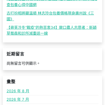
查包養心得中國網
古打扮相將顯溫順 林志玲台包養價格現身廣州說《三
國》
【尋覓冷冬“戰疫”的熱苦衷34】龍口農人志愿者：新穎
草莓森和診所減重送一線
近期留言
尚無留言可供顯示。
彙整
2026 年 8 月
2026 年 7 月