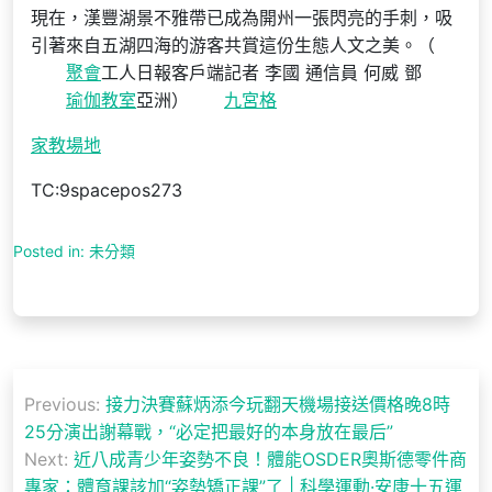
現在，漢豐湖景不雅帶已成為開州一張閃亮的手刺，吸
引著來自五湖四海的游客共賞這份生態人文之美。（
聚會
工人日報客戶端記者 李國 通信員 何威 鄧
瑜伽教室
亞洲）
九宮格
家教場地
TC:9spacepos273
Posted in: 未分類
文
Previous:
接力決賽蘇炳添今玩翻天機場接送價格晚8時
章
25分演出謝幕戰，“必定把最好的本身放在最后”
導
Next:
近八成青少年姿勢不良！體能OSDER奧斯德零件商
專家：體育課該加“姿勢矯正課”了 | 科學運動·安康十五運