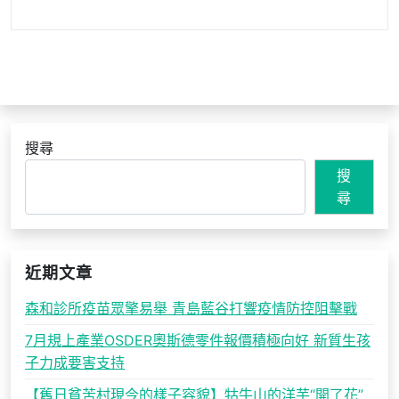
搜尋
搜
尋
近期文章
森和診所疫苗眾擎易舉 青島藍谷打響疫情防控阻擊戰
7月規上產業OSDER奧斯德零件報價積極向好 新質生孩
子力成要害支持
【舊日貧苦村現今的樣子容貌】牯牛山的洋芋“開了花”_