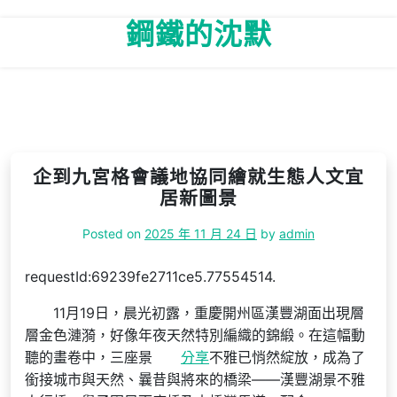
Skip
鋼鐵的沈默
to
content
企到九宮格會議地協同繪就生態人文宜
居新圖景
Posted on
2025 年 11 月 24 日
by
admin
requestId:69239fe2711ce5.77554514.
11月19日，晨光初露，重慶開州區漢豐湖面出現層
層金色漣漪，好像年夜天然特別編織的錦緞。在這幅動
聽的畫卷中，三座景
分享
不雅已悄然綻放，成為了
銜接城市與天然、曩昔與將來的橋梁——漢豐湖景不雅