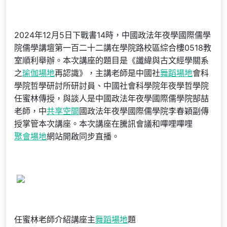
2024年12月5日下戰書14時，中國政法年夜學國際儒學
院儒學講壇第一百二十二講在學院路校區綜合樓0518教
室順利舉辦。本次講座的題目是《讖緯與古文經學關系
之
瑜伽場地
再認識》，主講老師是中國社
舞蹈場地
會科
學院哲學研討所研討員、中國社會科學院年夜學哲學院
任蜜林傳授，與談人是中國政法年夜學國際儒學院郜喆
老師，中
共享空間
國政法年夜學國際儒學院李春穎副傳
授掌管本次講座。本次講座在騰訊會議和嗶哩嗶哩
聚會場地
網站開啟同步直播。
任蜜林老師介紹講座主
舞蹈場地
題