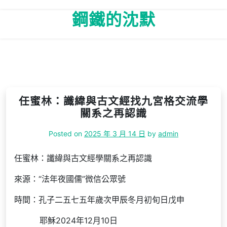
Skip
鋼鐵的沈默
to
content
任蜜林：讖緯與古文經找九宮格交流學
關系之再認識
Posted on
2025 年 3 月 14 日
by
admin
任蜜林：讖緯與古文經學關系之再認識
來源：“法年夜國儒”微信公眾號
時間：孔子二五七五年歲次甲辰冬月初旬日戊申
耶穌2024年12月10日