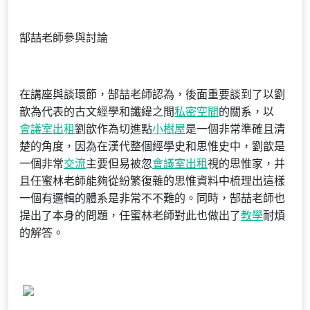
郜喆老師參與討論
在講座與談環節，郜喆老師認為，後面重要談到了以劉
歆為代表的古文經學和讖緯之間
私密空間
的關系，以
會議室出租
劉歆作為切進點
小樹屋
是一個非常準確且清
楚的角度，因為在漢代整個經學史和思惟史中，劉歆是
一個非常
交流
主要但易被忽
會議室出租
視的思惟家，并
且任蜜林老師能夠從紛繁復雜的思惟資料中梳理出這樣
一個有邏輯的體系是非常不不難的。同時，郜喆老師也
提出了本身的問題，任蜜林老師對此也做出了
教學
耐煩
的解答。