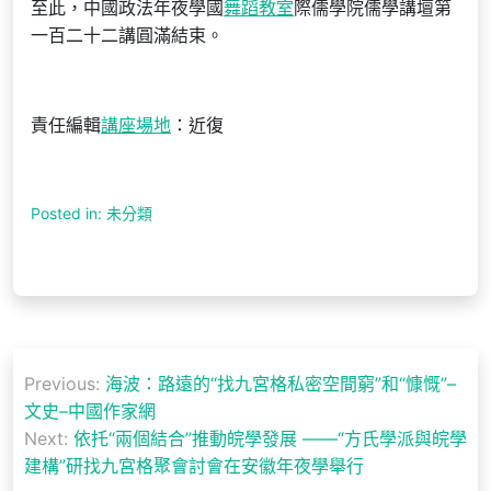
至此，中國政法年夜學國
舞蹈教室
際儒學院儒學講壇第
一百二十二講圓滿結束。
責任編輯
講座場地
：近復
Posted in: 未分類
文
Previous:
海波：路遠的“找九宮格私密空間窮”和“慷慨”–
章
文史–中國作家網
導
Next:
依托“兩個結合”推動皖學發展 ——“方氏學派與皖學
建構”研找九宮格聚會討會在安徽年夜學舉行
覽