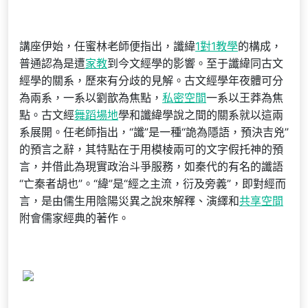
講座伊始，任蜜林老師便指出，讖緯
1對1教學
的構成，
普通認為是遭
家教
到今文經學的影響。至于讖緯同古文
經學的關系，歷來有分歧的見解。古文經學年夜體可分
為兩系，一系以劉歆為焦點，
私密空間
一系以王莽為焦
點。古文經
舞蹈場地
學和讖緯學說之間的關系就以這兩
系展開。任老師指出，“讖”是一種“詭為隱語，預決吉兇”
的預言之辭，其特點在于用模棱兩可的文字假托神的預
言，并借此為現實政治斗爭服務，如秦代的有名的讖語
“亡秦者胡也”。“緯”是“經之主流，衍及旁義”，即對經而
言，是由儒生用陰陽災異之說來解釋、演繹和
共享空間
附會儒家經典的著作。