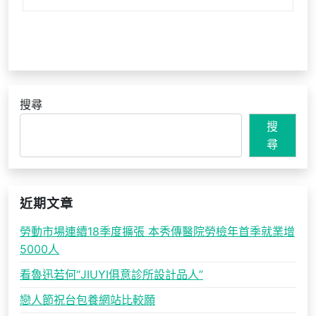
搜尋
搜
尋
近期文章
勞動市場連續18季度擴張 本秀傳醫院勞檢年首季就業增
5000人
看魯迅若何“JIUYI俱意診所設計品人”
戀人節祝台包養網站比較願