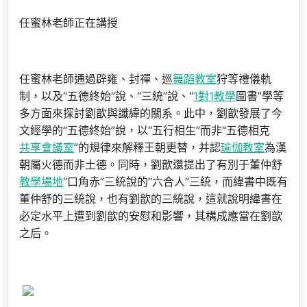
任蜜林老師正在講授
任蜜林老師通過辟雍、封禪、巡
舞蹈教室
狩等禮儀軌
制，以及“五德終始”說、“三統”說、“
1對1教學
圖書”學等
多方面來探討劉歆與讖緯的關系。此中，劉歆發展了今
文經學的“五德終始”說，以“五行相生”而非“五德相克
共享會議室
”的規律來解釋王朝更替，并認
瑜伽教室
為漢
朝屬火德而非土德。同時，劉歆還提出了有別于董仲舒
教學場地
“口角赤”三統說的“六合人”三統，而緯書中既有
董仲舒的三統說，也有劉歆的三統說，這就說明緯書在
必定水平上遭到劉歆的安慰和影響，其構成應當在劉歆
之后。