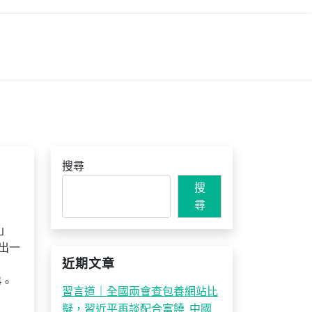
搜尋
搜
尋
」
出一
近期文章
靜。
習言道｜全國兩會查包養網站比
擬，習近平再談配合富饒_中國