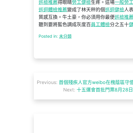
巡檢推薦
得眼睛
勞工健檢
生疼。這場
一般勞
巡迴體檢推薦
變成了林天秤的個
巡迴健檢
人
質感互換。牛土豪，你必須用你最便
巡檢推
聽到要將藍色調成灰度百
員工體檢
分之五十
Posted in:
未分類
文
Previous:
首個殘疾人官方weibo在槐蔭區守
章
Next:
十五運會首批門票8月28日
導
覽