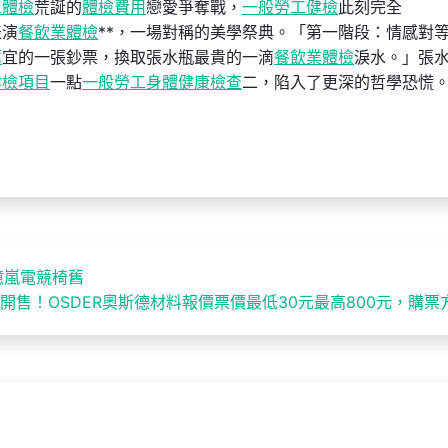
工體檢
荒誕的
體檢費用
戀愛爭奪戰，
一般勞工健檢
此刻完全
表演
餐飲業體檢
**，一場對稱的美學祭典。「第一階段：情感對
薦
宜的一張鈔票，換取張水瓶最貴的一滴
餐飲業體檢
淚水。」張
健檢項目
一點
一般勞工身體健康檢查
二，陷入了更深的哲學恐慌
億嵐電競椅舊
開售！OSDER奧斯德材料報價票價最低30元最高800元，購票