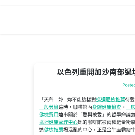
Skip
to
content
以色列重開加沙南部過
Poste
「天秤！妳…妳不能這樣對
巡迴體檢推薦
待愛
一般勞檢
這時，咖啡館內
身體健康檢查
。
一
健檢費用
連串關於「愛與被愛」的哲學辯論
巡迴健康管理中心
她的咖啡館被兩種能量衝
這
健檢推薦
場混亂的中心，正是金牛座霸總