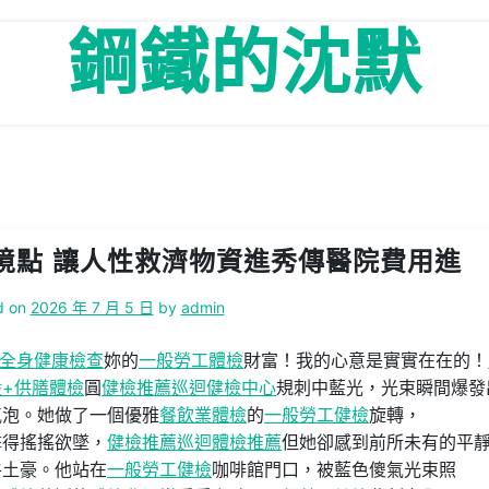
鋼鐵的沈默
境點 讓人性救濟物資進秀傳醫院費用進
d on
2026 年 7 月 5 日
by
admin
全身健康檢查
妳的
一般勞工體檢
財富！我的心意是實實在在的！
般+供膳體檢
圓
健檢推薦
巡迴健檢中心
規刺中藍光，光束瞬間爆發
氣泡。她做了一個優雅
餐飲業體檢
的
一般勞工健檢
旋轉，
擊得搖搖欲墜，
健檢推薦
巡迴體檢推薦
但她卻感到前所未有的平
牛土豪。他站在
一般勞工健檢
咖啡館門口，被藍色傻氣光束照