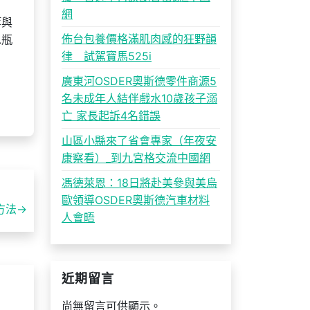
網
等與
佈台包養價格滿肌肉感的狂野韻
水瓶
律 試駕寶馬525i
。
廣東河OSDER奧斯德零件商源5
名未成年人結伴戲水10歲孩子溺
亡 家長起訴4名錯誤
山區小縣來了省會專家（年夜安
康察看）_到九宮格交流中國網
馮德萊恩：18日將赴美參與美烏
歐領導OSDER奧斯德汽車材料
方法→
人會晤
近期留言
尚無留言可供顯示。