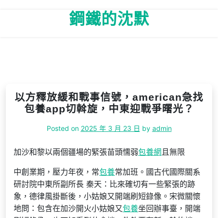
Skip
鋼鐵的沈默
to
content
以方釋放緩和戰事信號，american急找
包養app切斡旋，中東迎戰爭曙光？
Posted on
2025 年 3 月 23 日
by
admin
加沙和黎以兩個疆場的緊張苗頭懦弱
包養網
且無限
中創業期，壓力年夜，常
包養
常加班。國古代國際關系
研討院中東所副所長 秦天：比來確切有一些緊張的跡
象，德律風掛斷後，小姑娘又開端刷短錄像。宋微關懷
地問：包含在加沙開火小姑娘又
包養
坐回辦事臺，開端