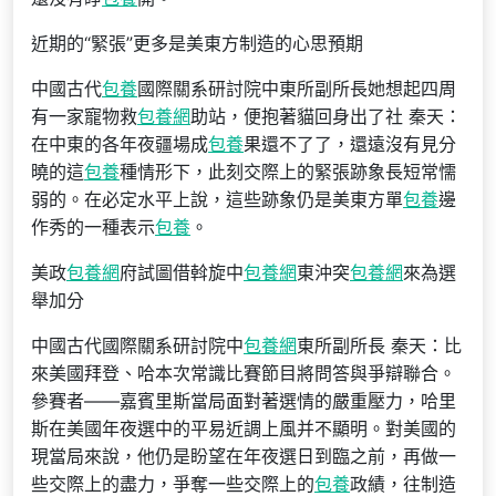
近期的“緊張”更多是美東方制造的心思預期
中國古代
包養
國際關系研討院中東所副所長她想起四周
有一家寵物救
包養網
助站，便抱著貓回身出了社 秦天：
在中東的各年夜疆場成
包養
果還不了了，還遠沒有見分
曉的這
包養
種情形下，此刻交際上的緊張跡象長短常懦
弱的。在必定水平上說，這些跡象仍是美東方單
包養
邊
作秀的一種表示
包養
。
美政
包養網
府試圖借斡旋中
包養網
東沖突
包養網
來為選
舉加分
中國古代國際關系研討院中
包養網
東所副所長 秦天：比
來美國拜登、哈本次常識比賽節目將問答與爭辯聯合。
參賽者——嘉賓里斯當局面對著選情的嚴重壓力，哈里
斯在美國年夜選中的平易近調上風并不顯明。對美國的
現當局來說，他仍是盼望在年夜選日到臨之前，再做一
些交際上的盡力，爭奪一些交際上的
包養
政績，往制造