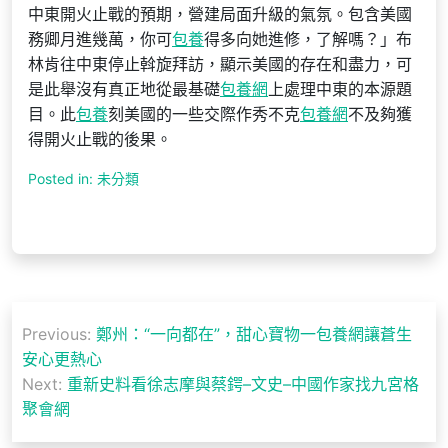
中東開火止戰的預期，營建局面升級的氣氛。包含美國
務卿月進幾萬，你可
包養
得多向她進修，了解嗎？」布
林肯往中東停止斡旋拜訪，顯示美國的存在和盡力，可
是此舉沒有真正地從最基礎
包養網
上處理中東的本源題
目。此
包養
刻美國的一些交際作秀不克
包養網
不及夠獲
得開火止戰的後果。
Posted in: 未分類
文
Previous:
鄭州：“一向都在”，甜心寶物一包養網讓蒼生
章
安心更熱心
導
Next:
重新史料看徐志摩與蔡鍔–文史–中國作家找九宮格
聚會網
覽