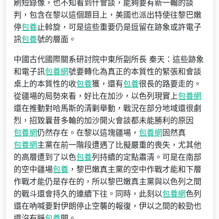
刷短錄像，也不知看到什會談，能夠要有新一輪的談
判，包含在黎以這個題目上，美國也派出特使往黎巴嫩
停
包養
止斡旋，可是這些重要仍是逗留在跡象或許電子
訊
包養
號的層面。
中國古代國際關系研討院中東所副所長 秦天：這些跡象
和電子訊
包養網
號要轉化為真正的本質性的緊張和會談
桌上的本質性的收
包養
獲，還有
包養
很長的路要走的。
從疆場的局勢來看，好比在加沙，以色列現實上
包養網
還在推動對哈馬斯的清剿舉動，戰況在部分地域還很劇
烈，招致曩昔多輪的加沙開火會談都未能勝利的原因
包養網
仍然存在。在黎以這塊疆場，
包養網
固然真
包養網
主黨在前一階段遭遇了比擬嚴重的喪失，尤其他
的高層遭到了以色
包養
列持續的定點肅清。可是在南部
的空中疆場
包養
，黎巴嫩真主黨的空中作戰才能和下層
作戰才能仍是存在的，所以黎巴嫩真主黨與以色列之間
的戰斗還會持久的連續下往。同時，此刻以
包養網
色列
還在吶喊要對伊朗停止空襲的報復，伊以之間的較勁也
還沒有睜
包養
開。