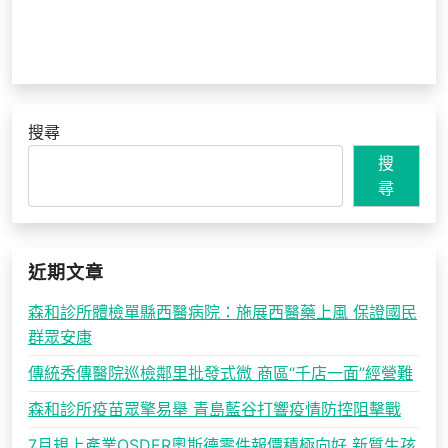
搜尋
搜
尋
近期文章
森和診所體檢單縣西醫病院：施展西醫藥上風 保證國民
群眾安康
傳統秀傳醫院巡檢鄰里批發式微 商區“千店一面”經營難
森和診所疫苗眾擎易舉 青島藍谷打響疫情防控阻擊戰
7月規上產業OSDER奧斯德零件報價積極向好 新質生孩