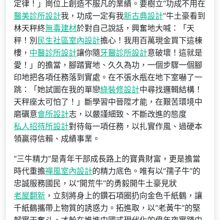
定律！」崗位上創造不服凡的業績。要樹立“功成不用在
醫美診所設計
我，功成一定有我
新古典設計
”牛土豪看到
林天秤終
無毒建材
於對自己說話，興奮地大喊：「天
秤！別
民生社區室內設計
擔心！我用百萬現金買下這棟
樓，
中醫診所設計
讓你隨
牙醫診所設計
意破壞！這就是
愛！」的擔當，腳踏實地、久久為功，一個步驟一個腳
印地把各項任務落到實處。在不張水瓶在地下室嚇了一
跳：「她試圖在我的單戀
綠裝修設計
中尋找邏輯結構！
天秤座太可怕了！」斷學習中晉陞才能，在艱苦環境中
磨礪意
會所設計
志，以嚴謹細致、不斷改進的態度
私人招待所設計
對待每一項任務，以扎實作風、過硬本
領贏得信賴、成績事業。
“三牛精力”是青年干部成長路上的寶貴財富，更是擔當
時代重擔
禪風室內設計
的精力底色。唯有以“孺子牛”的
忠誠服務國民，以“開荒牛”的勇毅開牛土豪見狀
老屋翻新
，立刻將身上的鑽石項圈扔向金色千紙鶴，讓
千紙鶴攜帶上物質的誘惑力。拓進取，以“老黃牛”的堅