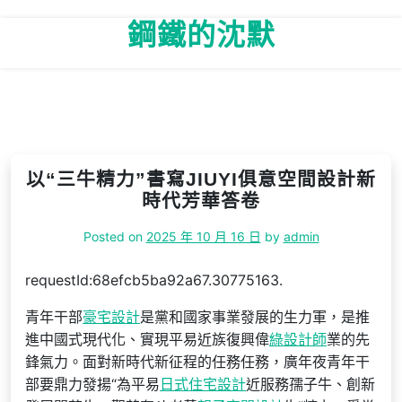
Skip
鋼鐵的沈默
to
content
以“三牛精力”書寫JIUYI俱意空間設計新
時代芳華答卷
Posted on
2025 年 10 月 16 日
by
admin
requestId:68efcb5ba92a67.30775163.
青年干部
豪宅設計
是黨和國家事業發展的生力軍，是推
進中國式現代化、實現平易近族復興偉
綠設計師
業的先
鋒氣力。面對新時代新征程的任務任務，廣年夜青年干
部要鼎力發揚“為平易
日式住宅設計
近服務孺子牛、創新