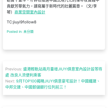
韌實干奮斗，才幹在推進中國式現代化的偉年夜實踐中
貢獻芳華氣力，譜寫屬于新時代的壯麗篇章。（文/李
琴）
商業空間室內設計
TC:jiuyi9follow8
Posted in: 未分類
文
Previous:
盛港輕軌站兩月臺增JIUYI俱意室內設計設等待
章
處 改良人流便利乘客
導
Next:
9月TOP100揭曉JIUYI俱意豪宅設計！中國鐵建、
中邦交建、中國郵儲銀行位列前三！
覽