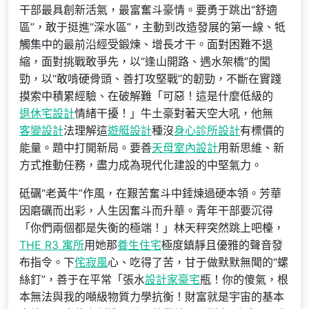
干部最具創新活氣，最富奮斗豪情。要勇于跳出“舒適
區”，敢于挺進“深水區”，主動到改造發展的第一線、牴
觸集中的最前沿經受鍛煉、增長才干。面對困難不退
縮，面對挑戰敢爭先，以“逢山開路、遇水架橋”的闖
勁，以“敢啃硬骨頭、善打攻堅戰”的韌勁，不斷在實踐
摸索中積累經驗、在破解難「可惡！這是什麼低級的
退休宅設計
情緒干擾！」牛土豪對著天空大吼，他無
客變設計
法理解這
遊艇設計
種沒
身心診所設計
有標價的
能量。題中打開新局。要善
天母室內設計
用新思維、新
方式推動任務，盡力成為現代化建設的中堅氣力。
砥礪“老黃牛”作風，在艱苦奮斗中錘煉過硬本領。芳華
因磨礪而出彩，人生因奮斗而升華。青年干部要沉得
「你們兩個都是失衡的極端！」林天秤突然跳上吧檯，
THE R3 寓所
用她那
養生住宅
極度鎮靜且優雅的聲音發
布指令。下
侘寂風
心、吃得了苦，甘于做默默無聞的“螺
絲釘”，善于在平常「張水
設計家豪宅
瓶！你的傻氣，根
本無法與我的噸級物質力學抗衡！財富就是宇宙的基本