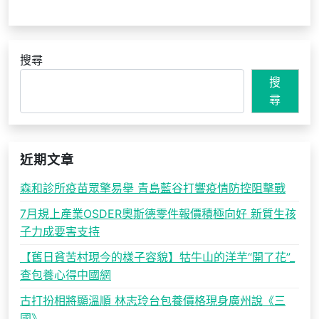
搜尋
搜
尋
近期文章
森和診所疫苗眾擎易舉 青島藍谷打響疫情防控阻擊戰
7月規上產業OSDER奧斯德零件報價積極向好 新質生孩
子力成要害支持
【舊日貧苦村現今的樣子容貌】牯牛山的洋芋“開了花”_
查包養心得中國網
古打扮相將顯溫順 林志玲台包養價格現身廣州說《三
國》