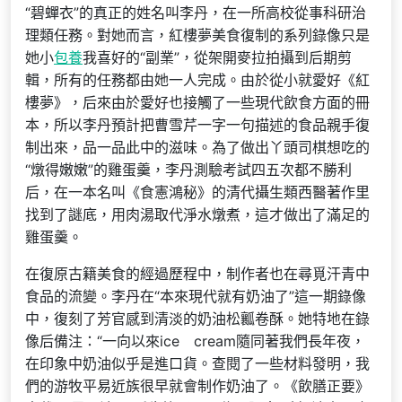
“碧蟬衣”的真正的姓名叫李丹，在一所高校從事科研治
理類任務。對她而言，紅樓夢美食復制的系列錄像只是
她小
包養
我喜好的“副業”，從架開麥拉拍攝到后期剪
輯，所有的任務都由她一人完成。由於從小就愛好《紅
樓夢》，后來由於愛好也接觸了一些現代飲食方面的冊
本，所以李丹預計把曹雪芹一字一句描述的食品親手復
制出來，品一品此中的滋味。為了做出丫頭司棋想吃的
“燉得嫩嫩”的雞蛋羹，李丹測驗考試四五次都不勝利
后，在一本名叫《食憲鴻秘》的清代攝生類西醫著作里
找到了謎底，用肉湯取代淨水燉煮，這才做出了滿足的
雞蛋羹。
在復原古籍美食的經過歷程中，制作者也在尋覓汗青中
食品的流變。李丹在“本來現代就有奶油了”這一期錄像
中，復刻了芳官感到清淡的奶油松瓤卷酥。她特地在錄
像后備注：“一向以來ice cream隨同著我們長年夜，
在印象中奶油似乎是進口貨。查閱了一些材料發明，我
們的游牧平易近族很早就會制作奶油了。《飲膳正要》