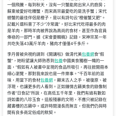
一個飛騰，每到秋天，沒有一只蟹能爬出宋人的廚房；
蘇東坡愛好吃糟蟹，而宋高宗最愛吃的是洗手蟹；宋代
螃蟹的最佳伴侶是橙子，是以有詩句云“橙催蟹又肥”。
記載片還科普了不少“冷常識”，好比宋代吃得最多的肉
是羊肉，那時羊肉被界說為高尚的食材，甚至作為官員
俸祿的一部門。據《宋會要輯稿》記錄，宋神宗某一年
共吃失落43萬斤羊肉，豬肉才僅僅4千多斤。
李丹曾被央視約請到《開講啦》做清代美
包養網
食“假
蟹”，她盼望讓大師熟悉到
包養
中國美食獨樹一幟的一
面，“假如有人被書中呈現的食品所吸引，再往掀開冊本
細心瀏覽，那對我來說也是一件樂事。”千百年前的滋
味，用當下的食材
包養網
，顛末古人之手，被復原、被
浮現，也讓更多的人看到。正如鐘情古籍美食的錄像制
作者“日食記”所說，在高低五千年里，我們有過有數如
詩如畫的八珍玉食。這般殘暴的文明，不應只被記錄在
藏書樓的古籍中。或許時間漫長而無言，但我們仍與時
間有良多商定俗成的默契。