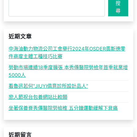
搜
尋
近期文章
中海油動力物流公司工會舉行2024年OSDER奧斯德零
件商度主體工種技巧比賽
勞動市場連續18季度擴張 本秀傳醫院勞檢年首季就業增
5000人
看魯迅若何“JIUYI俱意診所設計品人”
戀人節祝台包養網站比較願
坐著保養脊秀傳醫院勞檢椎 五分鐘運動緩解下背痛
近期留言