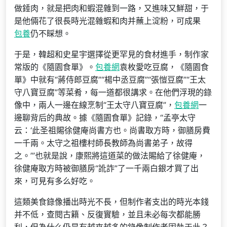
做錘肉，就是把肉和蝦混雜到一路，又進味又鮮甜，于
是他倆花了很長時光混雜蝦和肉并蘸上淀粉，可成果
包養
仍不睬想。
于是，韓超和史星宇選擇從更罕見的食材進手，制作家
常版的《隨園食單》。
包養網
袁枚愛吃豆腐，《隨園食
單》中就有“蔣侍郎豆腐”“楊中丞豆腐”“張愷豆腐”“王太
守八寶豆腐”等菜肴，每一道都很講求。在他們浮現的錄
像中，兩人一邊在線烹制“王太守八寶豆腐”，
包養網
一
邊聊背后的典故。據《隨園食單》記錄，“孟亭太守
云：‘此圣祖賜徐健庵尚書方也。尚書取方時，御膳房費
一千兩。太守之祖樓村師長教師為尚書弟子，故得
之。’”也就是說，康熙將這道菜的做法賜給了徐健庵，
徐健庵取方時被御膳房“訛詐”了一千兩白銀才買了出
來，可見有多么好吃。
這類美食錄像播出時光不長，但制作者支出的時光本錢
并不低，查閱古籍、反復實驗，並且未必每次都能勝