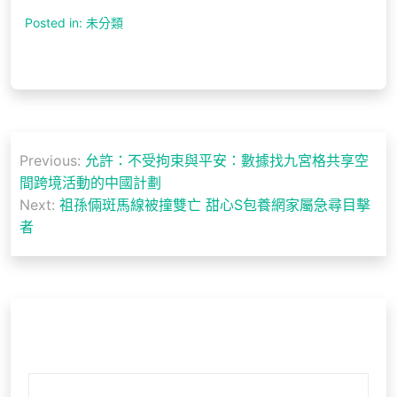
Posted in: 未分類
文
Previous:
允許：不受拘束與平安：數據找九宮格共享空
章
間跨境活動的中國計劃
導
Next:
祖孫倆斑馬線被撞雙亡 甜心S包養網家屬急尋目擊
者
覽