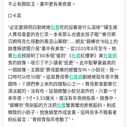
不止有顏如玉，書中更有美食屋。
□卡其
“必定要搞明白劉姥姥
包養
吃的茄鲞是什么滋味”“攝生達
人賈母喜愛的杏仁茶，本來那么合適女孩子喝”“秦可卿
沉痾時克化得動的棗泥山藥糕”……網友“碧蟬衣”B站上的
錄像賬號簡介是“書中有美食”，從2020年8月至今，她
曾
包養
經錄制了60多個“復刻”《
包養
紅樓夢》美
包養網
食的錄像，吸引了不少讀者“追更”。此中點擊量最高的
一個錄像，主題是“賈母厭棄的螃蟹在叫。小餃兒，我一
口吻可以吃10個”。這是賈母帶
包養網
劉姥姥逛年夜不雅
園時，丫頭們奉上來的四樣點心之一。賈母那會厭棄它
清淡膩的，沒有吃。這個螃蟹小餃兒是炸的，只要一寸
來年夜，1寸=3.33厘米，還沒有年夜拇指長。錄像中，
“碧蟬衣”用剁餡的方法把
包養
蟹黃蟹肉摻進餡料，制成
精致的小餃子，放進鍋里炸成金黃，這時良多不雅看者
紛紜留言：“曾經食指年夜動了”。