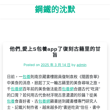
Skip
鋼鐵的沈默
to
content
他們,愛上S包養app了復刻古籍里的甘
旨
Posted on
2025 年 3 月 14 日
by
admin
日前，一
包養
則南京藏書樓館員復制袁枚《隨園食單》
中美食的消息，掀起了又一輪古籍里的美食尋味之旅。
千
包養網
百年前的美食做法能否
包養網
合適古代“吃貨”
的口胃？若何用古代食材浮現古意濃濃的珍饈？從美
包養
食喜好者、古
包養網
籍書迷到藏書樓專門研究人
士、記載片制作者，越來越多的“書迷吃貨”信任，書中