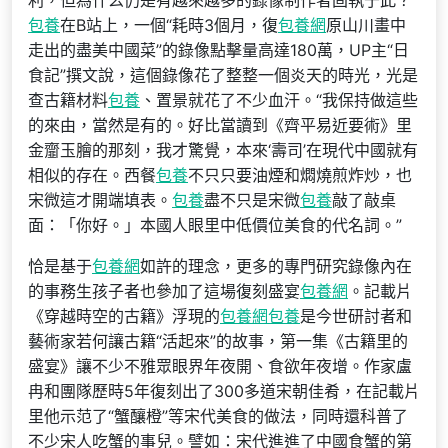
利，但為什么仍是有越來越多的錄像制作者固執于此？
包養
在B站上，一個“耗時3個月，復
包養網
原山川畫中
走出的盡美中國菜”的錄像點擊量高達180萬，UP主“日
食記”撰文說，這個錄像花了整整一個炎天的時光，光是
查古籍材料
包養
、置景就花了不少血汗。“我保持做這些
的來由，當然是有的。好比當讀到《齊平易近要術》里
金齏玉膾的那刻，我才驚覺，本來‘壽司’在現代中國就有
相似的存在。西餐
包養
不只只要油煙和燜燒煎炸炒，也
宋微這才開端填表。
包養
盡不只是宋微
包養
敲了敲桌
面：「你好。」本國人眼里中低價位美食的代名詞。”
恰是基于
包養網
如許的理念，更多的專門研究錄像內在
的事務生孩子者也參加了這場復刻盛宴
包養網
。記載片
《穿越時空的古籍》浮現的
包養網
包養
是今世研討者和
藝術家若何讓古籍“活起來”的故事，第一集《古籍里的
盛宴》讓不少不雅眾眼界年夜開、食欲年夜增。作家盧
冉和團隊歷時5年復刻出了300多道宋朝佳肴，在記載片
里他示范了“蟹釀橙”等宋代美食的做法，同時還科普了
不少宋人吃蟹的事兒。譬如：宋代進進了中國食蟹的第