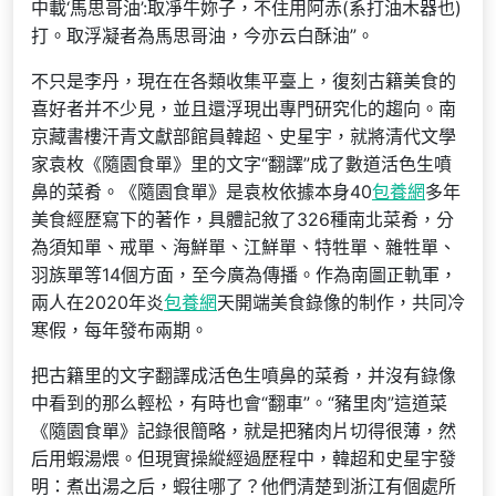
中載‘馬思哥油’:取凈牛妳子，不住用阿赤(系打油木器也)
打。取浮凝者為馬思哥油，今亦云白酥油”。
不只是李丹，現在在各類收集平臺上，復刻古籍美食的
喜好者并不少見，並且還浮現出專門研究化的趨向。南
京藏書樓汗青文獻部館員韓超、史星宇，就將清代文學
家袁枚《隨園食單》里的文字“翻譯”成了數道活色生噴
鼻的菜肴。《隨園食單》是袁枚依據本身40
包養網
多年
美食經歷寫下的著作，具體記敘了326種南北菜肴，分
為須知單、戒單、海鮮單、江鮮單、特牲單、雜牲單、
羽族單等14個方面，至今廣為傳播。作為南圖正軌軍，
兩人在2020年炎
包養網
天開端美食錄像的制作，共同冷
寒假，每年發布兩期。
把古籍里的文字翻譯成活色生噴鼻的菜肴，并沒有錄像
中看到的那么輕松，有時也會“翻車”。“豬里肉”這道菜
《隨園食單》記錄很簡略，就是把豬肉片切得很薄，然
后用蝦湯煨。但現實操縱經過歷程中，韓超和史星宇發
明：煮出湯之后，蝦往哪了？他們清楚到浙江有個處所