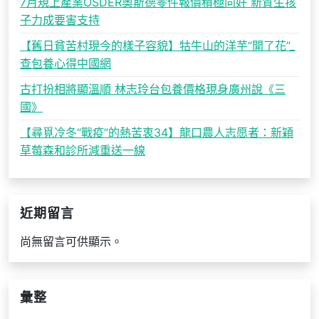
7月規上產業OSDER奧斯德零件報價積極向好 新質生孩
子力成要害支持
【舊日貧苦村現今的樣子容貌】牯牛山的洋芋“開了花”_
查包養心得中國網
古打扮相將顯溫順 林志玲台包養價格現身廣州說《三
國》
【尋覓冷冬“戰疫”的熱苦衷34】龍口農人志愿者：新穎
草莓森和診所減重送一線
近期留言
尚無留言可供顯示。
彙整