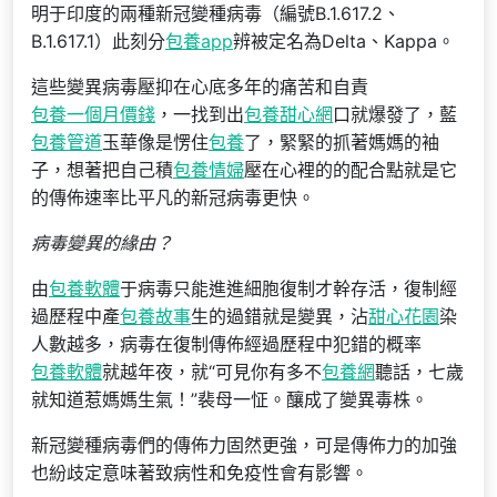
明于印度的兩種新冠變種病毒（編號B.1.617.2、
B.1.617.1）此刻分
包養app
辨被定名為Delta、Kappa。
這些變異病毒壓抑在心底多年的痛苦和自責
包養一個月價錢
，一找到出
包養甜心網
口就爆發了，藍
包養管道
玉華像是愣住
包養
了，緊緊的抓著媽媽的袖
子，想著把自己積
包養情婦
壓在心裡的的配合點就是它
的傳佈速率比平凡的新冠病毒更快。
病毒變異的緣由？
由
包養軟體
于病毒只能進進細胞復制才幹存活，復制經
過歷程中產
包養故事
生的過錯就是變異，沾
甜心花園
染
人數越多，病毒在復制傳佈經過歷程中犯錯的概率
包養軟體
就越年夜，就“可見你有多不
包養網
聽話，七歲
就知道惹媽媽生氣！”裴母一怔。釀成了變異毒株。
新冠變種病毒們的傳佈力固然更強，可是傳佈力的加強
也紛歧定意味著致病性和免疫性會有影響。