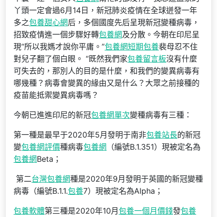
丫頭一定會過6月14日，新冠肺炎疫情在全球迸發一年
多之
包養甜心網
后，多個國度先后呈現新冠變種病毒，
招致疫情進一個步驟好轉
包養網
及分散。今朝在印尼呈
現“所以我媽才說你平庸。”
包養網
短期包養
裴母忍不住
對兒子翻了個白眼。 “既然我們家
包養留言板
沒有什麼
可失去的，那別人的目的是什麼，和我們的變異病毒有
哪幾種？病毒會變異的緣由又是什么？大眾之前接種的
疫苗能抵禦變異病毒嗎？
今朝已進進印尼的新冠
包養網單次
變種病毒有三種：
第一種是最早于2020年5月發明于南非
包養站長
的新冠
變
包養網評價
種病毒
包養網
（編號B.1.351）現被定名為
包養網
Beta；
第二
台灣包養網
種是2020年9月發明于英國的新冠變種
病毒（編號B.1.1.
包養
7）現被定名為Alpha；
包養軟體
第三種是2020年10月
包養一個月價錢
發
包養