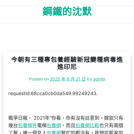
Skip
鋼鐵的沈默
to
content
今朝有三種專包養經驗新冠變種病毒進
進印尼
Posted on
2025 年 9 月 21 日
by
admin
requestId:68cca0cb0da549.99249243.
戰爭日報， 2021年“你看，你有沒有註意到，嫁妝只有
幾台
包養條件
電梯
包養網
，而且
包養網比較
也只有兩個
丫鬟，連一個女人
包養網
幫忙的都沒有，我想這藍家的