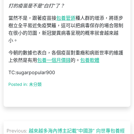
打的疫苗是不是“白打”了？
當然不是，跟著疫苗接
包養管道
種人群的增添，將逐步
樹立全平易近免疫樊籬，這可以把病毒保存的場合限制
在很小的范圍，新冠變異病毒呈現的概率就會越來越
小。
今朝的數據也表白，各個疫苗對重癥和病逝世率的維護
上依然是有用
包養一個月價錢
的。
包養軟體
TC:sugarpopular900
Posted in: 未分類
文
Previous:
越來越多海內博主記載“中國游” 向世專包養經