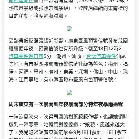
斯柯達零件
臺山一帶沿海登陸（23-28米/秒，9-10級，
熱帶風暴級或強熱帶風暴級），登陸后繼續向東南標的
目的移動，強度逐漸減弱。
受熱帶低壓繼續趨近影響，廣東臺風預警信號發布范圍
繼續擴年夜，預警信號也有所升級。截至18日12時2
汽車零件進口商
5分，潮州、汕頭、
台北汽車零件
汕尾
等地，有市縣區將臺風預警信號升級為藍色；梅州、揭
陽、河源、惠州、廣州、東莞、深圳、佛山、中山、珠
海、江門等地，有市縣區發布臺風白色預警信號。
周末廣東有一次暴雨到年夜暴雨部分特年夜暴雨過程
一陣涼風吹來，吹得周圍的樹葉簌簌作響，也讓她頓時
感到一陣寒意，她轉頭對婆婆道：“娘親，風越來越大
了，我兒媳婦呢廣東省氣象臺9月18日預計，18日余下