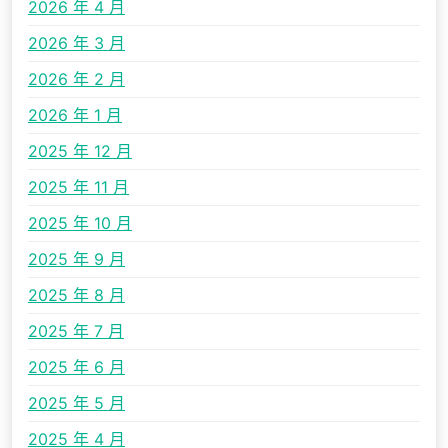
2026 年 4 月
2026 年 3 月
2026 年 2 月
2026 年 1 月
2025 年 12 月
2025 年 11 月
2025 年 10 月
2025 年 9 月
2025 年 8 月
2025 年 7 月
2025 年 6 月
2025 年 5 月
2025 年 4 月