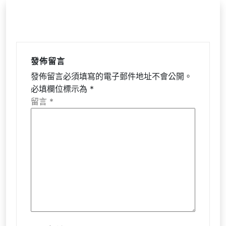
發佈留言
發佈留言必須填寫的電子郵件地址不會公開。
必填欄位標示為
*
留言
*