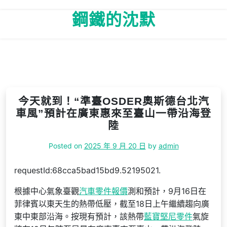
Skip
鋼鐵的沈默
to
content
今天就到！“準臺OSDER奧斯德台北汽
車風”預計在廣東惠來至臺山一帶沿海登
陸
Posted on
2025 年 9 月 20 日
by
admin
requestId:68cca5bad15bd9.52195021.
根據中心氣象臺觀
汽車零件報價
測和預計，9月16日在
菲律賓以東天生的熱帶低壓，截至18日上午繼續趨向廣
東中東部沿海。按現有預計，該熱帶
藍寶堅尼零件
氣旋