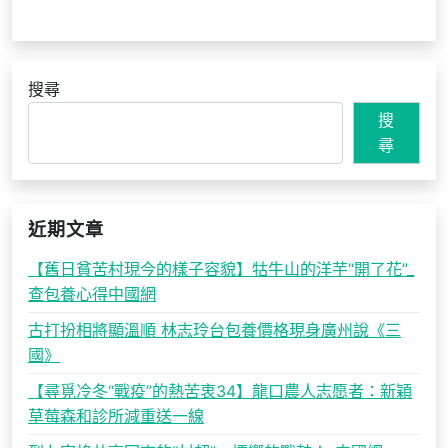
搜尋
搜
尋
近期文章
【舊日貧苦村現今的樣子容貌】牯牛山的洋芋“開了花”_
查包養心得中國網
古打扮相將顯溫順 林志玲台包養價格現身廣州說《三
國》
【尋覓冷冬“戰疫”的熱苦衷34】龍口農人志愿者：新穎
草莓森和診所減重送一線