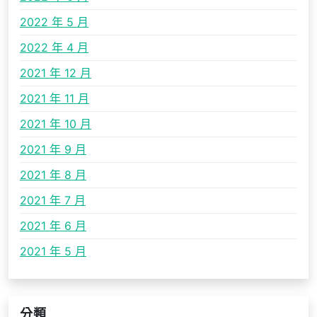
2022 年 5 月
2022 年 4 月
2021 年 12 月
2021 年 11 月
2021 年 10 月
2021 年 9 月
2021 年 8 月
2021 年 7 月
2021 年 6 月
2021 年 5 月
分類