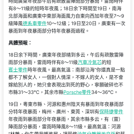
時間廣東年夜部午后有疏散雷陣雨部分暴雨，雷雨時伴
有8～11級的短時年夜風；18日余下時間至19日，南海
北部海面和廣東中東部海面風力自東向西加年夜至7～9
級陣風
德系車零件
10～12級；19日至20日，廣東有一次
暴雨到年夜暴雨部分特年夜暴雨過程。
具體預報：
18日余下時間，廣東年夜部晴到多云，午后有疏散雷陣
雨部分暴雨，雷雨時伴有8～11級
汽車冷氣芯
的短
賓士零件
時年夜風。最高氣溫：南部沿海“你還真是一點
都不了解女人，一個對人情深，不嫁人的女人，是不會
嫁給別人的，她只會表現出到死的野心，寧願破碎也不
市縣31～33℃，其余市縣
Porsche零件
34～36℃。
19日，粵東市縣、河源和惠州陰天有暴雨到年夜暴雨部
分特年夜暴雨，梅州、廣州、東莞、深圳有
保時捷零件
年夜雨到暴雨部分年夜暴雨，其余市縣多云，有（雷）
陣雨部分暴雨，雷雨時陣風8～11級。最高氣溫：河源