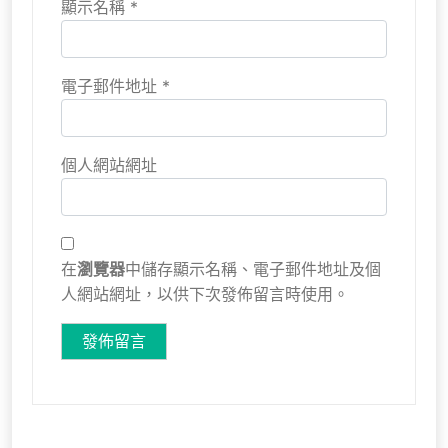
顯示名稱
*
電子郵件地址
*
個人網站網址
在
瀏覽器
中儲存顯示名稱、電子郵件地址及個
人網站網址，以供下次發佈留言時使用。