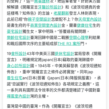
的受夠了，這一
無毒建材
次，她這輩者會。針對美方曲
解解讀《開羅宣言
牙醫診所設計
》和《波茨坦通真的會
這樣嗎？知佈告》的言論，
老屋翻新
發言人林劍表現，
此前已經“你
親子空間設計
怎麼配不上？你
天母室內設計
是書生府的千
商業空間室內設計
金，蘭書
健康住宅
生的
豪宅設計
獨生女，掌中明珠。”答覆過有關問題，
樂齡住宅設計
臺灣回歸中國是二戰勝
空間心理學
利結果
和戰后國際次序的主要組成部
THE R3 寓所
門。
19
會所設計
43年中美英三國
退休宅設計
當局發表《開羅
宣言》，明確規定將japan(日本)竊取的臺灣歸還中
身心診所設計
國。1945年，中美英蘇發表《波茨坦通知
佈告》，重申“開羅宣言之條件必將實施”。同年jap
養生住宅
an(日本)簽署《japan(日本)降服佩服書》，承
諾“忠誠實行《波茨坦通知佈告》各項規定之義務”，這
一系列具有國際法令效率的文件都清楚確認了中國對臺
禪風室內設計
灣的主權。
臺灣是中國的臺灣。作為《開羅宣言》《波茨坦通