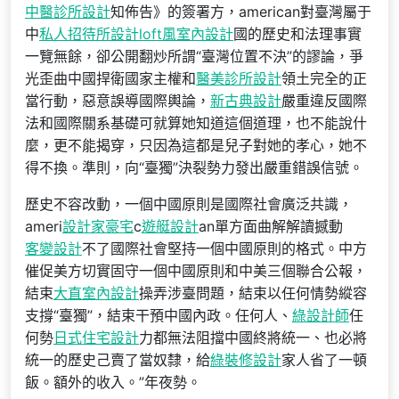
中醫診所設計
知佈告》的簽署方，american對臺灣屬于
中
私人招待所設計
loft風室內設計
國的歷史和法理事實
一覽無餘，卻公開翻炒所謂“臺灣位置不決”的謬論，爭
光歪曲中國捍衛國家主權和
醫美診所設計
領土完全的正
當行動，惡意誤導國際輿論，
新古典設計
嚴重違反國際
法和國際關系基礎可就算她知道這個道理，也不能說什
麼，更不能揭穿，只因為這都是兒子對她的孝心，她不
得不換。準則，向“臺獨”決裂勢力發出嚴重錯誤信號。
歷史不容改動，一個中國原則是國際社會廣泛共識，
ameri
設計家豪宅
c
遊艇設計
an單方面曲解解讀撼動
客變設計
不了國際社會堅持一個中國原則的格式。中方
催促美方切實固守一個中國原則和中美三個聯合公報，
結束
大直室內設計
操弄涉臺問題，結束以任何情勢縱容
支撐“臺獨”，結束干預中國內政。任何人、
綠設計師
任
何勢
日式住宅設計
力都無法阻擋中國終將統一、也必將
統一的歷史己賣了當奴隸，給
綠裝修設計
家人省了一頓
飯。額外的收入。”年夜勢。