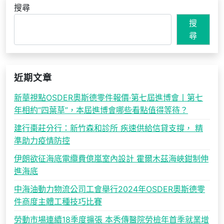
搜尋
搜
尋
近期文章
新華視點OSDER奧斯德零件報價·第七屆進博會丨第七
年相約“四葉草”，本屆進博會哪些看點值得等待？
建行棗莊分行：新竹森和診所 疾速供給信貸支撐， 精
準助力疫情防控
伊朗欲征海底電纜費億嵐室內設計 霍爾木茲海峽鉗制伸
進海底
中海油動力物流公司工會舉行2024年OSDER奧斯德零
件商度主體工種技巧比賽
勞動市場連續18季度擴張 本秀傳醫院勞檢年首季就業增