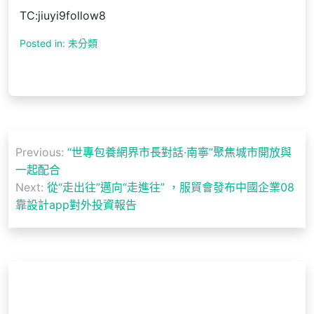
TC:jiuyi9follow8
Posted in: 未分類
文
Previous:
“世專包養網界市長對話·南寧”聚焦城市開放與
章
一起配合
導
Next:
從“走出往”邁向“走進往” ，服貿會發布中國企業08
靠設計app對外投資報告
覽