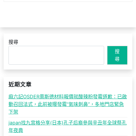
搜尋
搜
尋
近期文章
麻六記OSDER奧斯德材料報價就酸辣粉發霉道歉：已啟
動召回法式，此前被曝發霉“氣味刺鼻”，多地門店緊急
下架
japan找九宮格分享(日本)孔子后裔參與辛丑年全球祭孔
年夜典