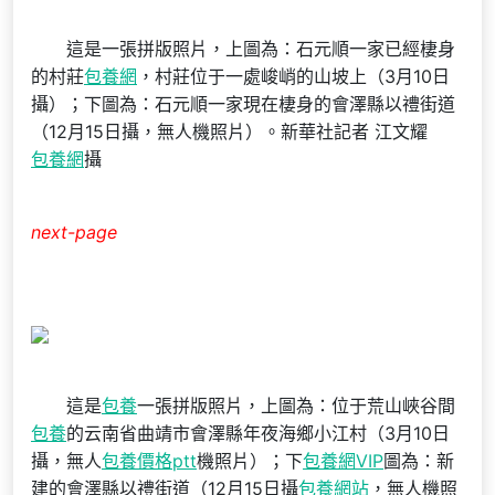
這是一張拼版照片，上圖為：石元順一家已經棲身
的村莊
包養網
，村莊位于一處峻峭的山坡上（3月10日
攝）；下圖為：石元順一家現在棲身的會澤縣以禮街道
（12月15日攝，無人機照片）。新華社記者 江文耀
包養網
攝
next-page
這是
包養
一張拼版照片，上圖為：位于荒山峽谷間
包養
的云南省曲靖市會澤縣年夜海鄉小江村（3月10日
攝，無人
包養價格ptt
機照片）；下
包養網VIP
圖為：新
建的會澤縣以禮街道（12月15日攝
包養網站
，無人機照