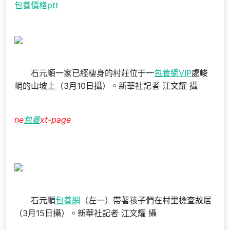
包養價格ptt
石元順一家已經棲身的村莊位于一
包養網VIP
處峻
峭的山坡上（3月10日攝）。新華社記者 江文耀 攝
ne
包養
xt-page
石元順
包養網
（左一）帶著孩子們在村里檢查故居
（3月15日攝）。新華社記者 江文耀 攝