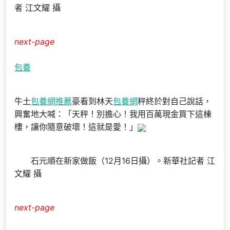
者 江文耀 攝
next-page
包養
牛土
包養網推薦
豪看到林天
包養網
秤終於對自己說話，
興奮地大喊：「天秤！別擔心！我用百萬現金買下這棟
樓，讓你隨意破壞！這就是愛！」
石元順在新家做飯（12月16日攝）。新華社記者 江
文耀 攝
next-page