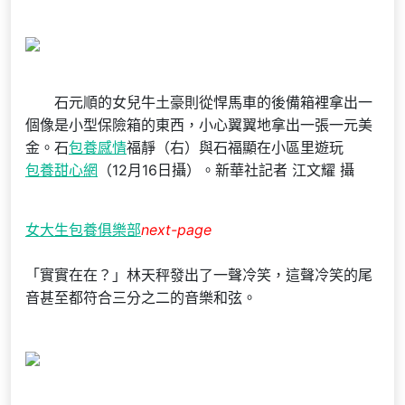
石元順的女兒牛土豪則從悍馬車的後備箱裡拿出一
個像是小型保險箱的東西，小心翼翼地拿出一張一元美
金。石
包養感情
福靜（右）與石福顯在小區里遊玩
包養甜心網
（12月16日攝）。新華社記者 江文耀 攝
女大生包養俱樂部
next-page
「實實在在？」林天秤發出了一聲冷笑，這聲冷笑的尾
音甚至都符合三分之二的音樂和弦。