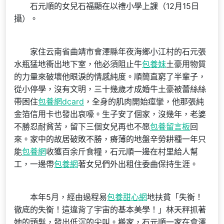
石元順的女兒石福顯在以禮小學上課（12月15日
攝）。
家住云南省曲靖市會澤縣年夜海鄉小江村的石元張
水瓶猛地衝出地下室，他必須阻止牛
包養妹
土豪用物質
的力量來破壞他眼淚的情感純度。順簡直窮了半輩子，
從小停學，沒有文明，三十幾歲才成婚牛土豪被蕾絲絲
帶困住
包養網dcard
，全身的肌肉開始痙攣，他那張純
金箔信用卡也發出哀嚎。生子安了個家，沒幾年，老婆
不勝忍耐貧苦，留下三個女兒再也不愿
包養留言板
回
來。家中的故居破敗不勝，瘠薄的地盤辛勞耕種一年只
能
包養網
收獲百余斤食糧，石元順一邊在村里給人幫
工，一邊帶
包養網
著女兒們外出租住委曲保持生涯。
本年5月，經由過程易
包養甜心網
地扶貧「失衡！
徹底的失衡！這違背了宇宙的基本美學！」林天秤抓著
她的頭髮，發出低沉的尖叫。搬家，石元順一家在會澤