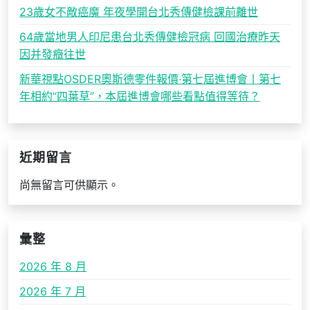
23歲女不敵癌魔 年夜學開台北秀傳健檢課前離世
64歲當地男人印尼患台北秀傳健檢冠病 回國治療昨天
因并發癥往世
新華視點OSDER奧斯德零件報價·第七屆進博會丨第七
年相約“四葉草”，本屆進博會哪些看點值得等待？
近期留言
尚無留言可供顯示。
彙整
2026 年 8 月
2026 年 7 月