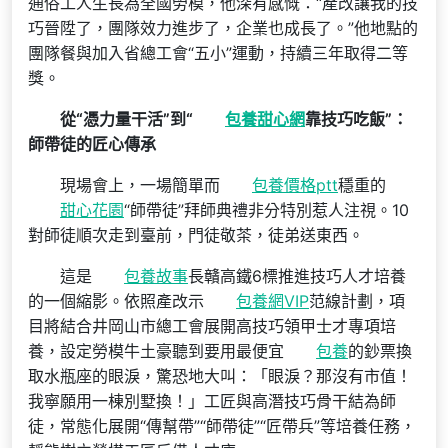
通俗工人生長為全國勞模，他深有感慨：“產改讓我的技
巧晉陞了，團隊效力進步了，企業也成長了。”他地點的
團隊餐與加入省總工會“五小”運動，持續三年取得二等
獎。
從“憑力量干活”到“
包養甜心網
靠技巧吃飯”：
師帶徒的匠心傳承
現場會上，一場簡單而
包養價格ptt
穩重的
甜心花園
“師帶徒”拜師典禮非分特別惹人注視。10
對師徒順次走到臺前，門徒敬茶，徒弟送東西。
這是
包養故事
長贛高鐵6標推進技巧人才培養
的一個縮影。依照產改示
包養網VIP
范線計劃，項
目將結合井岡山市總工會展開高技巧領甲士才專項培
養，設定勞模牛土豪聽到要用最便宜
包養
的鈔票換
取水瓶座的眼淚，驚恐地大叫：「眼淚？那沒有市值！
我寧願用一棟別墅換！」工匠與高潛技巧骨干結為師
徒，常態化展開“傳幫帶”“師帶徒”“匠帶兵”等培養任務，