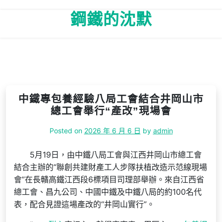
Skip
鋼鐵的沈默
to
content
中鐵專包養經驗八局工會結合井岡山市
總工會舉行“產改”現場會
Posted on
2026 年 6 月 6 日
by
admin
5月19日，由中鐵八局工會與江西井岡山市總工會
結合主辦的“聯創共建財產工人步隊扶植改造示范線現場
會”在長贛高鐵江西段6標項目司理部舉辦。來自江西省
總工會、昌九公司、中國中鐵及中鐵八局的約100名代
表，配合見證這場產改的“井岡山實行”。