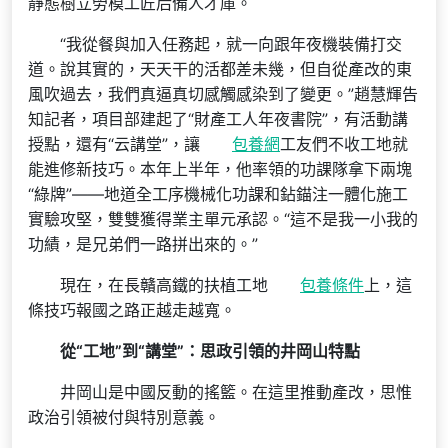
靜態樹立勞模工匠后備人才庫。
“我從餐與加入任務起，就一向跟年夜機裝備打交
道。說其實的，天天干的活都差未幾，但自從產改的東
風吹過去，我們真逼真切感觸感染到了變更。”趙慧輝告
知記者，項目部建起了“財產工人年夜書院”，有活動講
授點，還有“云講堂”，讓
包養網
工友們不收工地就
能進修新技巧。本年上半年，他率領的功課隊拿下兩塊
“綠牌”——地道全工序機械化功課和鉆錨注一體化施工
實驗攻堅，雙雙獲得業主單元承認。“這不是我一小我的
功績，是兄弟們一路拼出來的。”
現在，在長贛高鐵的扶植工地
包養條件
上，這
條技巧報國之路正越走越寬。
從“工地”到“講堂”：思政引領的井岡山特點
井岡山是中國反動的搖籃。在這里推動產改，思惟
政治引領被付與特別意義。