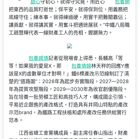
“
甜心
守初心，就得守究竟，用匠心
包養網
把東西的品質盯逝世；保平安，就得保到位，用義務把
底線守住；練本事，就得練過硬，用實干把難關霸佔；
講貢獻，就得講其實，用奮斗把通途展就。”中鐵八局職
工趙慧輝代表一線財產工人的亮相，鏗鏘無力。
包養感情
記者從現場會上得悉，長贛高「等
等！如果我的愛是X，那
包養情婦
林天秤的回應Y應
該是X的虛數單位才對啊！」鐵6標產改示范線制訂了清
楚的“道路圖”：2026年為起步夯實階段，2027—2028
年為提質攻堅階段，2029—2030年為收官創優階段。
旨在培養一批勞模工匠和高技巧人才，構成國企引領、
平易近企跟進的產改格式，打造具有井岡山特點的產改
示范brand，為鐵路工程扶植和處所產改任務供給實行
范本。
江西省總工會黨構成員、副主席任春山指出，財產