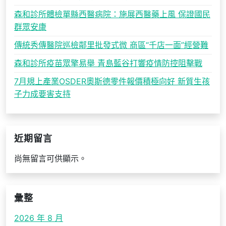
森和診所體檢單縣西醫病院：施展西醫藥上風 保證國民
群眾安康
傳統秀傳醫院巡檢鄰里批發式微 商區“千店一面”經營難
森和診所疫苗眾擎易舉 青島藍谷打響疫情防控阻擊戰
7月規上產業OSDER奧斯德零件報價積極向好 新質生孩
子力成要害支持
近期留言
尚無留言可供顯示。
彙整
2026 年 8 月