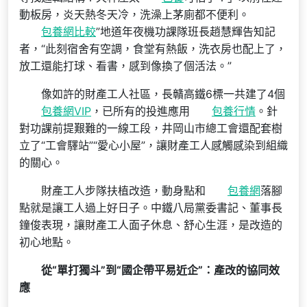
動板房，炎天熱冬天冷，洗澡上茅廁都不便利。
包養網比較
”地道年夜機功課隊班長趙慧輝告知記
者，“此刻宿舍有空調，食堂有熱飯，洗衣房也配上了，
放工還能打球、看書，感到像換了個活法。”
像如許的財產工人社區，長贛高鐵6標一共建了4個
包養網VIP
，已所有的投進應用
包養行情
。針
對功課前提艱難的一線工段，井岡山市總工會還配套樹
立了“工會驛站”“愛心小屋”，讓財產工人感觸感染到組織
的關心。
財產工人步隊扶植改造，動身點和
包養網
落腳
點就是讓工人過上好日子。中鐵八局黨委書記、董事長
鐘俊表現，讓財產工人面子休息、舒心生涯，是改造的
初心地點。
從“單打獨斗”到“國企帶平易近企”：產改的協同效
應