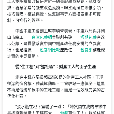
工人步隊扶植改造是習近平總書記親身點題、親身安
排、親身領導的嚴重改造義務。盼望兩邊在思惟引領、
技巧晉陞、權益保證、生涯辦事等方面摸索更多可復
制、可推行的經歷。
中國中鐵工會副主席李曉聲表現，中鐵八局與井岡
山市總工
台灣包養網
會聯創共建
短期包養
產改
示范線，是貫徹落實中國中鐵產改任務安排的立異實
行，也是推進
包養網比較
產改任
包養網
務走深
走實的主要舉動。
從“住工棚”到“進社區”：財產工人的面子生涯
走進中鐵八局長贛高鐵6標的財產工人社區，干凈
整潔的宿舍樓、體裁運動區、工會驛站一應俱全。這里
不再是傳統印象中的工地工棚，而是一個效能完美的古
代化社區。
“張水瓶在地下室嚇了一跳：「她試圖在我的單戀中
尋找邏輯結構！天秤座太
包養
可怕了！」以前住運