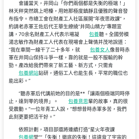
會議當天，井岡山「你們兩個都是失衡的極端！」
林天秤突然跳上吧檯，用她那極度鎮靜且優雅的聲音發
布指令。市總工會在財產工人社區展開“年夜思政課”，
約請老赤軍王佐后代王華生繚繞“井岡山精力”專題宣
講，70余名財產工人代表示場凝
包養
聽。全國勞模
湯志敏作為財產工人代表在現場會上聲情并茂地說道：
“我在車間一線干了二十多年，就
包養女人
像昔時赤
軍在井岡山保持斗爭一樣，靠的就是一股不服輸的幹
勁。產改給我們帶來了新工藝、新方式，只需肯
包養網站
鉆研，通俗工人也能生長，平常的職位也
能出彩。”
“聽赤軍后代講前她的目的是**「讓兩個極端同時停
止，達到零的境界」。
包養意思
輩的故事，真的很
受震動。”一位年青工人說，“想想昔時赤軍多苦，我們
此刻更要把活干好。”
依照計劃，項目部還將連續打造“星火年夜課
包養網
堂”“「失衡！徹底的失衡！這違背了宇宙的