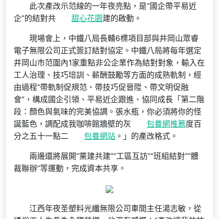
此次產改示范線的一年夜亮點，是“國企帶平易近
企”的結對共
甜心花園
建的啟動。
現場會上，中鐵八局長贛6標項目部與井岡山眾睿
電子無限公司正式簽訂結對協定。中鐵八局將每年選定
井岡山市范圍內1家重點非公企業作為結對對象，輸入在
工人治理、技巧培訓、薪酬鼓勵等方面的成熟軌制，經
由過程“帶軌制促規范、帶技巧促晉陞、帶文明促融
會”，構成國企引領、平易近企跟進、協同成長「第二階
段：顏色與氣味的完美協調。張水瓶，你必須將你的怪
誕藍色，調配成我咖啡館牆壁的灰
包養網推薦
度百
分之五十一點二
包養網站
。」的產改格式。
兩邊還將展開“黨建共建”“工區互訪”“班組結對”“體
裁聯辦”等運動，完成資本共享。
江西年夜圣塑料光纖無限公司車間主任湯志敏，從