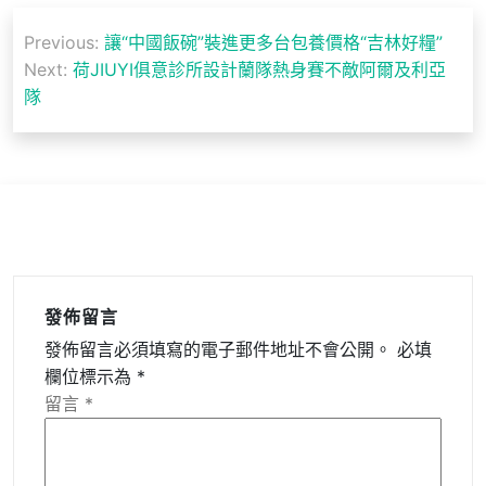
文
Previous:
讓“中國飯碗”裝進更多台包養價格“吉林好糧”
章
Next:
荷JIUYI俱意診所設計蘭隊熱身賽不敵阿爾及利亞
導
隊
覽
發佈留言
發佈留言必須填寫的電子郵件地址不會公開。
必填
欄位標示為
*
留言
*