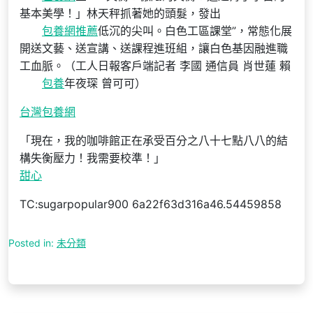
基本美學！」林天秤抓著她的頭髮，發出
包養網推薦
低沉的尖叫。白色工區課堂”，常態化展
開送文藝、送宣講、送課程進班組，讓白色基因融進職
工血脈。（工人日報客戶端記者 李國 通信員 肖世蓮 賴
包養
年夜琛 曾可可）
台灣包養網
「現在，我的咖啡館正在承受百分之八十七點八八的結
構失衡壓力！我需要校準！」
甜心
TC:sugarpopular900 6a22f63d316a46.54459858
Posted in:
未分類