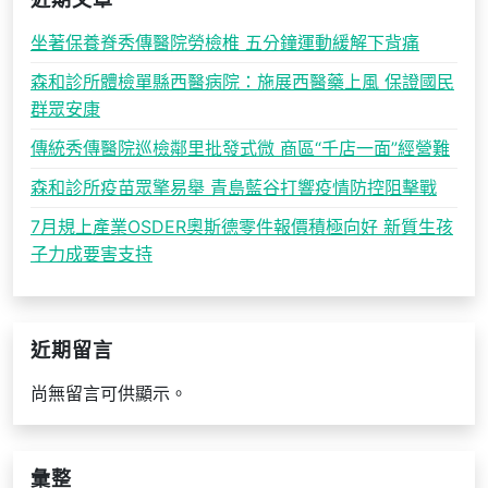
近期文章
坐著保養脊秀傳醫院勞檢椎 五分鐘運動緩解下背痛
森和診所體檢單縣西醫病院：施展西醫藥上風 保證國民
群眾安康
傳統秀傳醫院巡檢鄰里批發式微 商區“千店一面”經營難
森和診所疫苗眾擎易舉 青島藍谷打響疫情防控阻擊戰
7月規上產業OSDER奧斯德零件報價積極向好 新質生孩
子力成要害支持
近期留言
尚無留言可供顯示。
彙整