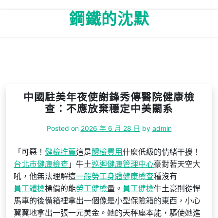
Skip
鋼鐵的沈默
to
content
中國駐美年夜使謝鋒秀傳醫院健康檢
查：不應放棄穩定中美關系
Posted on
2026 年 6 月 28 日
by
admin
「可惡！
健檢推薦
這是
體檢費用
什麼低級的情緒干擾！
台北巿健康檢查
」牛土
巡迴健康管理中心
豪對著天空大
吼，他無法理解這
一般勞工身體健康檢查
種沒有
員工體檢
標價的能
勞工健檢
量。
員工健檢
牛土豪則從悍
馬車的後備箱裡拿出一個像是小型保險箱的東西，小心
翼翼地拿出一張一元美金。她的天秤座本能，驅使她進