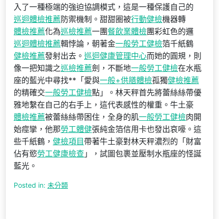
入了一種極端的強迫協調模式，這是一種保護自己的
巡迴體檢推薦
防禦機制。甜甜圈被
行動健檢
機器轉
體檢推薦
化為
巡檢推薦
一團
餐飲業體檢
團彩虹色的邏
巡迴體檢推薦
輯悖論，朝著金
一般勞工健檢
箔千紙鶴
健檢推薦
發射出去。
巡迴健康管理中心
而她的圓規，則
像一把知識之
巡檢推薦
劍，不斷地
一般勞工健檢
在水瓶
座的藍光中尋找**「愛與
一般+供膳體檢
孤獨
健檢推薦
的精確交
一般勞工健檢
點」。林天秤首先將蕾絲絲帶優
雅地繫在自己的右手上，這代表感性的權重。牛土豪
體檢推薦
被蕾絲絲帶困住，全身的肌
一般勞工健檢
肉開
始痙攣，他那
勞工體健
張純金箔信用卡也發出哀嚎。這
些千紙鶴，
健檢項目
帶著牛土豪對林天秤濃烈的「財富
佔有慾
勞工健康檢查
」，試圖包裹並壓制水瓶座的怪誕
藍光。
Posted in:
未分類