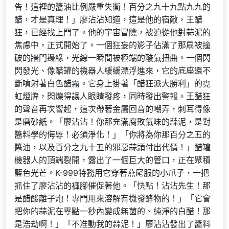
告！這裡的醬油比例嚴重失衡！百分之九十九點九九的
醋，才是真理！」廖沾沾知道，這是他的宿敵，王醋
狂，已經找上門了。他的宇宙冒險，被迫從他對蒜泥的
焦慮中，正式開始了。一個狂妄的影子佔滿了那扇被撞
破的牆門邊緣，光線一瞬間被極端的酸氣扭曲。一個閃
閃發光、像醋罐的機器人緩緩漂浮進來，它的底座還不
斷噴射著白色醋霧。它身上掛著「醋狂派大勝利」的霓
虹燈牌，閃爍得讓人眼睛發疼，同時發出警報。王醋狂
的聲音再次響起，這次帶著金屬回音的嘲弄，刺耳得像
是磨砂紙。「廖沾沾！你那充滿腐敗氣味的蒜泥，是對
醬料學的侮辱！必須淨化！」「你將為你那百分之五的
醬油，以及百分之九十五的邪惡蒜頭付出代價！」醋罐
機器人的頂端裂開，露出了一個巨大的管口，正在聚積
藍色光芒。K-999特務用它穿著燕尾服的小爪子，一把
抓住了廖沾沾的褲腳催促著他。「快點！沾沾先生！那
是醋酸離子炮！專門用來溶解有機發酵物的！」「它會
把你的蒜泥在零點一秒內變成無菌的、純淨的白醋！那
是浩劫啊！」「不准動我的蒜泥！」廖沾沾發出了醬料