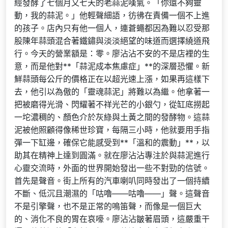
經發酵了七個月又七天的老蒜泥嘆氣。「你還不夠靈
動，我的蒜泥。」他輕聲細語，彷彿在責備一個不上進
的孩子。店內只有他一個人，連蒼蠅都因為難以忍受那
股陳年蒜頭混合著鐵鏽與淡淡絕望的味道而選擇繞道飛
行。今天的營業額是：零。廖沾沾不安的不是店裡的生
意，而是他對**「蒜泥成本焦慮症」**的深層恐懼。新
鮮蒜頭每公斤的價格正在以超光速上漲，如果再這樣下
去，他引以為傲的「靈魂蒜泥」將難以為繼。他拿著一
把被磨得光滑、閃耀著不祥光芒的小銀勺，從缸底撈起
一坨濃稠的、顏色介於灰綠與土黃之間的發酵物。這蒜
泥被他照顧得像稀世珍寶，每隔三小時，他就要用手指
彈一下缸邊，確保它能感受到**「溫和的震動」**，以
助其在精神上達到圓滿。就在廖沾沾專注於與蒜泥進行
心靈交流時，外面的世界開始發出一些不對勁的信號。
首先是聲音。街上所有的汽車喇叭同時發出了一個持續
不斷、低沉且潮濕的「咕嚕——咕嚕——」聲。這聲音
不是引擎聲，也不是正常的鳴笛聲，而像是一個巨大
的、消化不良的胃在哀嚎。廖沾沾皺著眉頭，這嚴重干