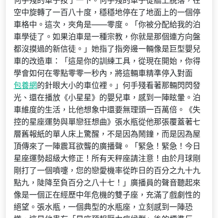
何手殘的車子按了一下。何手殘的車子從牆上脫落，在
空中旋轉了一百八十度，穩穩地停在了地面上的一個停
車格中。這次，夾角是——零度。「你被分配給我的泊
車學徒了。如果泊車是一種宗教，你就是那個連方向盤
都沒摸過的新信徒。」她指了指旁邊一輛像是巨型嬰兒
車的改造車：「這是你的訓練工具，從現在開始，你得
學會如何在零點零零一秒內，將這輛車精準停入對面
包養網
的針眼大小的車位裡。」何手殘看著那輛閃閃發
光、還在播放《小星星》的嬰兒車，感到一陣眩暈。泊
車維度的生活，比他想象中還要無理頭一百萬倍。《失
控的星座運勢與單戀狂想曲》張水瓶從他那張覆蓋著七
層舊報紙的單人床上驚醒，不是因為鬧鐘，而是因為屋
頂傳來了一陣震耳欲聾的廣播聲。「緊急！緊急！今日
星座運勢超級大修正！所有天秤座請注意！由於月球剛
剛打了一個噴嚏，您的戀愛機率從昨日的百分之九十九
點九，陡降至負百分之八十七！」廣播員的聲音聽起來
像是一個正在經歷中年危機的雙子座，充滿了戲劇性的
絕望。張水瓶，一個典型的水瓶座，立刻感到一陣恐