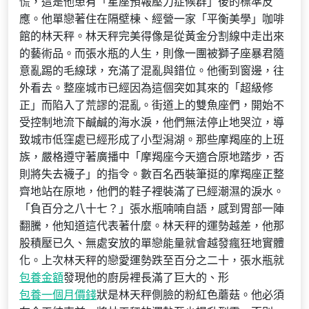
慌，這是他患有「星座預報壓力症候群」後的標準反
應。他單戀著住在隔壁棟、經營一家「平衡美學」咖啡
館的林天秤。林天秤完美得像是從黃金分割線中走出來
的藝術品。而張水瓶的人生，則像一團被獅子座暴君隨
意亂踢的毛線球，充滿了混亂與錯位。他衝到窗邊，往
外看去。整座城市已經因為這個突如其來的「超級修
正」而陷入了荒謬的混亂。街道上的雙魚座們，開始不
受控制地流下鹹鹹的海水淚，他們無法停止地哭泣，導
致城市低窪處已經形成了小型潟湖。那些摩羯座的上班
族，嚴格遵守著廣播中「摩羯座今天適合原地踏步，否
則將失去襪子」的指令。數百名西裝筆挺的摩羯座正整
齊地站在原地，他們的鞋子裡裝滿了已經潮濕的淚水。
「負百分之八十七？」張水瓶喃喃自語，感到胃部一陣
翻騰，他知道這代表著什麼。林天秤的運勢越差，他那
股積壓已久、無處安放的單戀能量就會越發瘋狂地實體
化。上次林天秤的戀愛運勢跌至百分之二十，張水瓶就
包養金額
發現他的廚房裡長滿了巨大的、形
包養一個月價錢
狀是林天秤側臉的粉紅色蘑菇。他必須