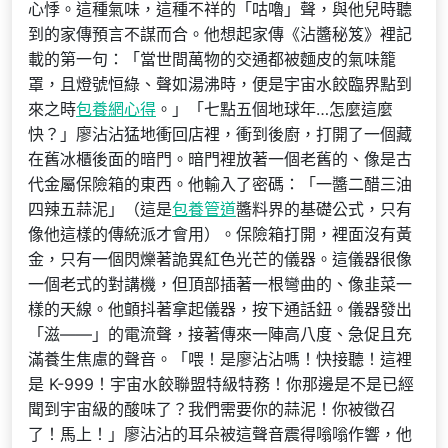
心悸。這種氣味，這種不祥的「咕嚕」聲，與他兒時聽
到的家傳預言不謀而合。他想起家傳《沾醬秘笈》裡記
載的第一句：「當世間萬物的交通都被麵皮的氣味籠
罩，且燈號恒綠、聲如湯沸時，便是宇宙水餃臨界點到
來之時
包養網心得
。」「七點五個地球年…怎麼這麼
快？」廖沾沾猛地衝回店裡，衝到後廚，打開了一個藏
在舊冰櫃後面的暗門。暗門裡放著一個老舊的、像是古
代金屬保險箱的東西。他輸入了密碼：「一醬二醋三油
四辣五蒜泥」（這是
包養管道
醬料界的基礎公式，只有
像他這樣的傳統派才會用）。保險箱打開，裡面沒有黃
金，只有一個閃爍著詭異紅色光芒的儀器。這儀器很像
一個老式的對講機，但頂部插著一根彎曲的、像韭菜一
樣的天線。他顫抖著拿起儀器，按下通話鈕。儀器發出
「滋——」的電流聲，接著傳來一陣高八度、急促且充
滿養生焦慮的聲音。「喂！是廖沾沾嗎！快接聽！這裡
是 K-999！宇宙水餃聯盟特級特務！你那邊是不是已經
聞到宇宙級的酸味了？我們需要你的蒜泥！你被徵召
了！馬上！」廖沾沾的耳朵被這聲音震得嗡嗡作響，他