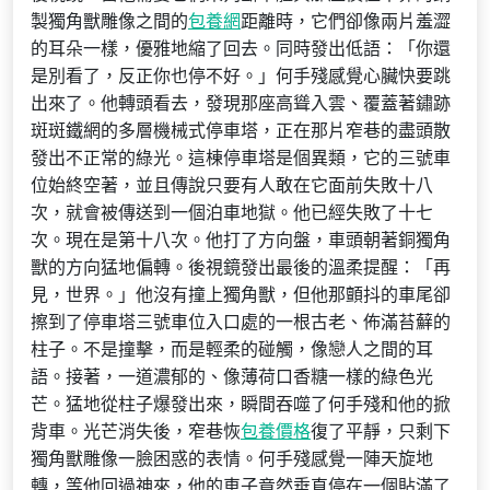
製獨角獸雕像之間的
包養網
距離時，它們卻像兩片羞澀
的耳朵一樣，優雅地縮了回去。同時發出低語：「你還
是別看了，反正你也停不好。」何手殘感覺心臟快要跳
出來了。他轉頭看去，發現那座高聳入雲、覆蓋著鏽跡
斑斑鐵網的多層機械式停車塔，正在那片窄巷的盡頭散
發出不正常的綠光。這棟停車塔是個異類，它的三號車
位始終空著，並且傳說只要有人敢在它面前失敗十八
次，就會被傳送到一個泊車地獄。他已經失敗了十七
次。現在是第十八次。他打了方向盤，車頭朝著銅獨角
獸的方向猛地偏轉。後視鏡發出最後的溫柔提醒：「再
見，世界。」他沒有撞上獨角獸，但他那顫抖的車尾卻
擦到了停車塔三號車位入口處的一根古老、佈滿苔蘚的
柱子。不是撞擊，而是輕柔的碰觸，像戀人之間的耳
語。接著，一道濃郁的、像薄荷口香糖一樣的綠色光
芒。猛地從柱子爆發出來，瞬間吞噬了何手殘和他的掀
背車。光芒消失後，窄巷恢
包養價格
復了平靜，只剩下
獨角獸雕像一臉困惑的表情。何手殘感覺一陣天旋地
轉，等他回過神來，他的車子竟然垂直停在一個貼滿了