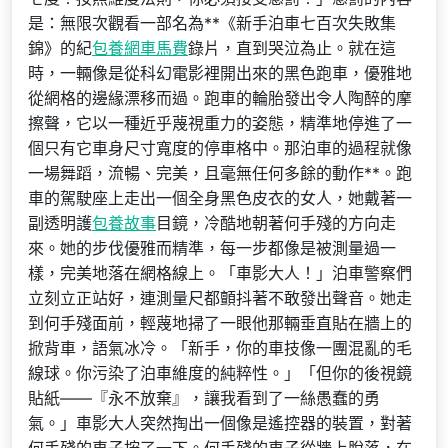
是：無限次觀看一部名為**《新手泊車七百次失敗集
錦》的紀
包養網車馬費
錄片，直到哭泣為止。就在這
時，一輛像是從科幻電影裡開出來的黑色跑車，優雅地
從網格的邊緣漂移而過。跑車的輪胎發出令人陶醉的摩
擦聲，它以一種近乎蔑視重力的姿態，精準地停進了一
個只有它車身尺寸寬度的停車格中。那泊車的過程就像
一場舞蹈，流暢、完美，且毫無任何多餘的動作**。跑
車的駕駛座上走出一個全身黑色皮衣的女人，她戴著一
副透明護
包養故事
目鏡，冷酷地朝著何手殘的方向走
來。她的步伐優雅而精準，每一步都像是被測量過一
樣，完美地落在網格線上。「車影大人！」泊車警察們
立刻立正站好，連測量尺都顫抖著不敢發出聲音。她走
到何手殘面前，輕蔑地掃了一眼他那輛垂直貼在牆上的
掀背車，語氣冰冷。「新手，你的車技像一團混亂的毛
線球。你污染了泊車維度的純粹性。」「但你的後視鏡
貼紙——『永不放棄』，讓我看到了一絲愚蠢的勇
氣。」車影大人突然掏出一個像是遙控器的裝置，對著