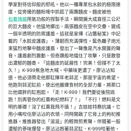
學家對待信仰般的怒吼。他以一種專業包水餃的極限速
度，從旁邊的麵粉堆中抓起了兩團麵皮。麵皮被他
包養情婦
用氣功般的捏製手法，瞬間擴大成直徑三公尺
的巨大麵皮。他猛地擲出，兩張麵皮在空中交疊，變成
一個半透明的防禦護盾。這就是家傳《沾醬秘笈》中記
載的「水餃皮護盾」，薄韌而充滿彈性。藍色離子炮光
束猛烈地擊中麵皮護盾，發出了一聲像是汽水開蓋的聲
音。護盾劇烈震動，但奇蹟般地擋住了攻擊，只是散發
出濃郁的麵香。「這麵皮的延展性！完美！但撐不了太
久！」K-999焦急地大喊，中藥味更濃了。廖沾沾知
道，他必須帶走他那缸陳年老蒜泥，那是宇宙的希望。
他跑到蒜泥缸前，使出他搬運食材的全部力量，將那口
比他還胖的缸抱起。「走！K-999！我們要從後院逃
跑！別再管你的紅棗枸杞燃料了！」「不行！燃料是文
明的基礎！沒了紅棗我飛不遠！」吉娃娃特務抗議。它
用小嘴咬住廖沾沾的衣領，同時開啟了它背上的枸杞推
進器。推進器發出「滋滋」的輕微煎煮聲，伴隨著一股
濃郁的蔘味爆發。廖沾沾抱著蒜泥缸、K-999咬著他，