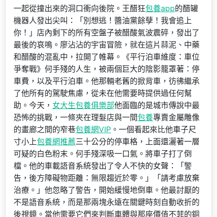
一起從撞出來的洞口衝向後院。王醋狂
包養app
的醋罐
機器人發出尖叫：「別想逃！醬油黨餘孽！我會追上
你！」店內剩下的所有空盤子被醋酸氣波震碎，發出了
最後的哀鳴。廖沾沾的宇宙冒險，就在這片蒜泥、中藥
和醋酸的混亂中，拉開了帷幕。《平行泊車維度：車位
爭奪戰》何手殘的人生，被兩個巨大的陰影籠罩著：停
車費，以及平行泊車。他那輛老舊的掀背車，彷彿繼承
了他所有的駕駛焦慮，從未在他需要時提供過任何幫
助。今天，
女大生包養俱樂部
他面臨的是城市傳說中最
恐怖的挑戰，一條夾在理髮店與一間
包養
專賣金屬雕像
的畫廊之間的窄巷
包養網VIP
。一個看起來比他車子尺
寸小上
包養網推薦
三十公分的停車格，上面還灑著一層
可疑的白色粉末。何手殘深吸一口氣。將車子打了倒
檔。他的車載語音系統發出了令人不快的女聲：「警
告，後方障礙物距離：無限趨近於零。」「請考慮放棄
治療。」他忽略了警告，開始緩慢地倒車。他最討厭的
不是語音系統，而是那兩塊永遠在關鍵時刻自動收折的
後視鏡。當他需要它們來判斷車體與那座價值不菲的銅