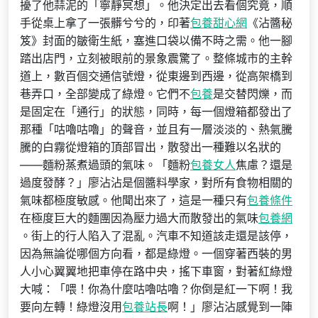
擾了他蒜泥的「寧靜冥想」。他決定出去看個究竟，順
手從桌上拿了一張髒兮兮的，印著
包養甜心網
《沾醬秘
笈》封面的皺衛生紙，塞進口袋以備不時之需。他一腳
踏出店門，立刻被眼前的景象震驚了。整條城市的主幹
道上，數百個交通信號燈，從東邊到西邊，從高架橋到
巷弄口，全部變成了綠燈。它們不
包養
是交替閃爍，而
是固定在「通行」的狀態，同時，每一個燈箱都發出了
那種「咕嚕咕嚕」的聲音，並且有一層淡淡的、熱氣騰
騰的白霧從燈箱的頂部冒出，散發出一種難以名狀的
——麵粉蒸煮過頭的氣味。「麵粉
包養女人
焦慮？還是
過度發酵？」廖沾沾是個醬料學家，對所有食物相關的
氣味都極度敏感。他聞出來了，這是一種只有
包養條件
在極度巨大的麵團因為壓力過大而散發出的氣味
包養網
。街上的行人陷入了混亂。汽車不知道該走還是該停，
因為無論從哪個方向看，都是綠燈。一個穿著西裝的男
人小心翼翼地把車停在路中央，搖下車窗，對著紅綠燈
大喊：「喂！你為什麼咕嚕咕嚕？你倒是紅一下啊！我
要向左轉！綠燈沒用
包養站長
啊！」廖沾沾感覺到一陣