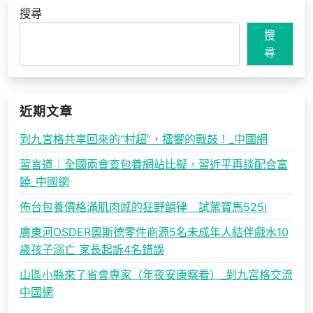
搜尋
搜
尋
近期文章
到九宮格共享回來的“村超”，擂響的戰鼓！_中國網
習言道｜全國兩會查包養網站比擬，習近平再談配合富
饒_中國網
佈台包養價格滿肌肉感的狂野韻律 試駕寶馬525i
廣東河OSDER奧斯德零件商源5名未成年人結伴戲水10
歲孩子溺亡 家長起訴4名錯誤
山區小縣來了省會專家（年夜安康察看）_到九宮格交流
中國網