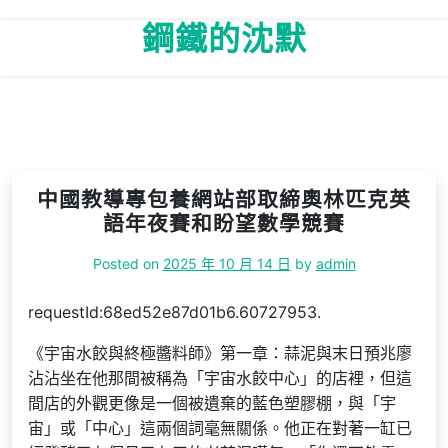
Skip
鋼鐵的沈默
to
content
中國教導專包養網站部取締奧林匹克英
語年夜賽和盼望數學競賽
Posted on
2025 年 10 月 14 日
by
admin
requestId:68ed52e87d01b6.60727953.
《宇宙水餃與終極醬料師》第一章：蒜泥與末日預兆廖
沾沾坐在他那間被稱為「宇宙水餃中心」的店裡，但這
間店的外觀更像是一個被遺棄的藍色塑膠棚，與「宇
宙」或「中心」這兩個詞毫無關係。他正在對著一缸已