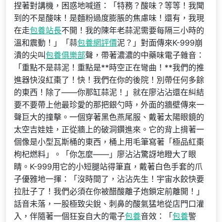
捏著對講機，困惑地喊道：「特務？酸味？等等！我聞
到的不是酸味！是麵粉過度膨脹的焦慮味！還有，我現
在走
包養站長
不開！我的陳年老蒜泥需要每隔三小時的
溫和震動！」「蒜
包養網評價
泥？」對面傳來K-999崩
潰的尖叫
包養俱樂部
聲，帶著濃濃的中藥味電子雜音：
「重點不是蒜泥！重點是**時空正在彎曲！**我們的推
進器快沒紅棗了！快！我們在你的後院！別帶任何多餘
的東西！除了——你那缸蒜泥！」就在廖沾沾還在糾結
要不要帶上他最珍愛的那把銀勺時，外面的牆壁傳來一
聲巨大的撞擊。一個穿著黑色燕尾服、戴著太陽眼鏡的
太空吉娃娃，正從牆上的破洞鑽進來。它的背上揹著一
個像是小型瓦斯桶的東西，桶上用毛筆寫著「極品紅棗
枸杞燃料」。「你怎麼——」廖沾沾驚訝地瞪大了眼
睛。K-999用它的小短腿站得筆直，戴著白色手套的爪
子優雅地一揮：「沒時間了，沾沾先生！宇宙水餃快要
拉肚子了！我們必須在你被醋酸離子炮鎖定前離開！」
話音未落，一股極致尖銳、刺鼻的酸氣猛地從店門口灌
入，伴隨著一個狂妄自大的電子
包養
音效：「
包養
警