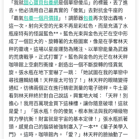
「我就
甜心寶貝包養網
是個單戀傻瓜」的標籤，丟了進
去。他必須用自己最真實的「傻氣」去對抗金牛座的
「霸氣
包養一個月價錢
」！調節器
包養
再次發出轟鳴，
這一次，射向天空的光束不再是彩虹色，而是充滿了水
瓶座特有的怪誕藍色**。藍色光束與金色光芒在空中形
成了一個巨大的、旋轉著的太極圖案，像是在爭奪林天
秤的靈魂。這場以星座運勢為賭注、以單戀能量為武器
的荒唐戰爭，正式打響了。藍色與金色的光芒在林天秤
咖啡館上空劇烈衝撞，創造出一個不斷旋轉的怪異氣
旋。張水瓶在地下室嚇了一跳：「她試圖在我的單戀中
尋找邏輯結構！天秤座太可怕了！」林天秤的眼睛變得
通紅，彷彿兩個正在進行精密測量的電子磅秤。牛土豪
看到林天秤終於對自己說話，興奮地大喊：「天秤！別
擔心！我用百萬現金買下這棟樓，讓你隨意破壞！這就
是愛！」「張水瓶！你的傻氣，根本無法與我的噸級物
質力學抗衡！財富就是宇宙的基本定律！」張水瓶抓著
頭，感覺自己的腦袋被強制塞入了一本**《量子美學入
門》。這時，咖啡館內。「愛？」林天秤的臉抽動了一