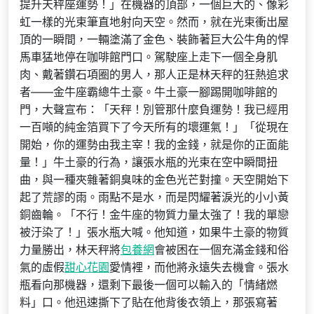
提升天秤座運勢！」在機器的頂部，一個巨大的、像彩
虹一樣的光束筆直地射向天空。然而，就在光束衝出屋
頂的一瞬間，一輛塗滿了金色、裝飾著巨大公牛角的悍
馬車猛地停在咖啡館門口。駕駛座上走下一個全身肌
肉、戴著鑽石項圈的男人，那人正是林天秤的狂熱追求
者——金牛座霸總牛土豪。牛土豪一腳踢開咖啡館的
門，大聲宣布：「天秤！別管那什麼負運勢！我已經用
一百噸的純金箔買下了今天所有的壞運氣！」「從現在
開始，你的運勢由我主宰！我的金錢，就是你的正面能
量！」牛土豪的行為，讓張水瓶的光束在空中瞬間扭
曲，與一種夾雜著銅臭味的金色光芒對撞。天空開始下
起了荒謬的雨。雨點不是水，而是閃耀著淚光的小小黃
銅齒輪。「不行！金牛座的物質力量太強了！我的單戀
被汙染了！」張水瓶大喊。他知道，如果牛土豪的物質
力量勝出，林天秤將
包養網
會被困在一個充滿金錢和俗
氣的虛假
甜心花園
愛情裡，而他將永遠失去機會。張水
瓶看向那機器，還剩下最後一個可以輸入的「情緒燃
料」口。他迅速撕下了貼在他背後衣領上，那張寫著