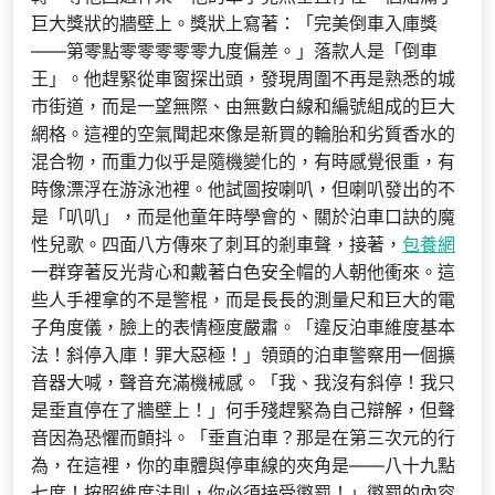
巨大獎狀的牆壁上。獎狀上寫著：「完美倒車入庫獎
——第零點零零零零零九度偏差。」落款人是「倒車
王」。他趕緊從車窗探出頭，發現周圍不再是熟悉的城
市街道，而是一望無際、由無數白線和編號組成的巨大
網格。這裡的空氣聞起來像是新買的輪胎和劣質香水的
混合物，而重力似乎是隨機變化的，有時感覺很重，有
時像漂浮在游泳池裡。他試圖按喇叭，但喇叭發出的不
是「叭叭」，而是他童年時學會的、關於泊車口訣的魔
性兒歌。四面八方傳來了刺耳的剎車聲，接著，
包養網
一群穿著反光背心和戴著白色安全帽的人朝他衝來。這
些人手裡拿的不是警棍，而是長長的測量尺和巨大的電
子角度儀，臉上的表情極度嚴肅。「違反泊車維度基本
法！斜停入庫！罪大惡極！」領頭的泊車警察用一個擴
音器大喊，聲音充滿機械感。「我、我沒有斜停！我只
是垂直停在了牆壁上！」何手殘趕緊為自己辯解，但聲
音因為恐懼而顫抖。「垂直泊車？那是在第三次元的行
為，在這裡，你的車體與停車線的夾角是——八十九點
七度！按照維度法則，你必須接受懲罰！」懲罰的內容