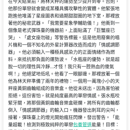
在今天結束前，將林天秤的運勢至少提升到零。否則，
他那份單戀就會變成某種具備攻擊性的實體。他緊張地
跑進他堆滿了星座圖表和過期甜甜圈的地下室，那裡放
著他的秘密武器。「我需要星象學輔助儀！」他衝到一
個像是老式彈珠臺的機器前，上面貼滿了「巨蟹座已
哭」、「處女座勿碰」等警告標籤。這是他用廢棄的唱
片機和一個不知名的外星計算器改造而成的「情感調節
器」。他必須輸入一種極具感染力的正面情緒作為燃
料，來抵抗那負面的運勢波。「水瓶座的優勢，就是超
脫一切的理性與冷靜…才怪！我只有一腔熱血的傻氣
啊！」他絕望地低吼。他看了一眼腳邊。那裡放著一個
他為林天秤準備了兩年的禮物：一個用一萬塊小小的天
秤座黃銅齒輪組成的音樂盒。他從未送出，因為害怕被
拒絕。這份害怕，就是純度最高的單戀情感。張水瓶咬
緊牙關，將那個黃銅齒輪音樂盒砸爛，將所有的齒輪都
倒入「情感調節器」的輸入口。機器發出刺耳的尖叫，
接著，彈珠臺上的燈光開始瘋狂閃爍，發出警告。「能
量超載！檢測到極致純粹的單戀
包養管道
能量！目標：