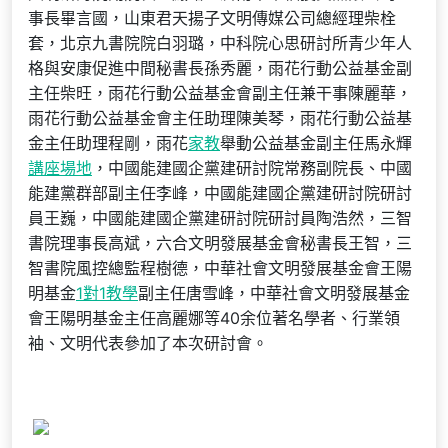
事長畢言國，山東君天揚子文明傳媒公司總經理柴栓
套，北京九書院院白羽璐，中科院心思研討所青少年人
格與安康促進中間秘書長孫秀麗，雨花行動公益基金副
主任柴旺，雨花行動公益基金會副主任兼干事陳麗華，
雨花行動公益基金會主任助理陳美琴，雨花行動公益基
金主任助理程剛，雨花
家教
舉動公益基金副主任馬永輝
講座場地
，中國能建國企黨建研討院常務副院長、中國
能建黨群部副主任李峰，中國能建國企黨建研討院研討
員王巍，中國能建國企黨建研討院研討員陶浩然，三智
書院理事長高斌，六合文明發展基金會秘書長王智，三
智書院風控總監程樹德，中華社會文明發展基金會王陽
明基金
1對1教學
副主任唐雪峰，中華社會文明發展基金
會王陽明基金主任高麗娜等40余位著名學者、行業領
袖、文明代表參加了本次研討會。