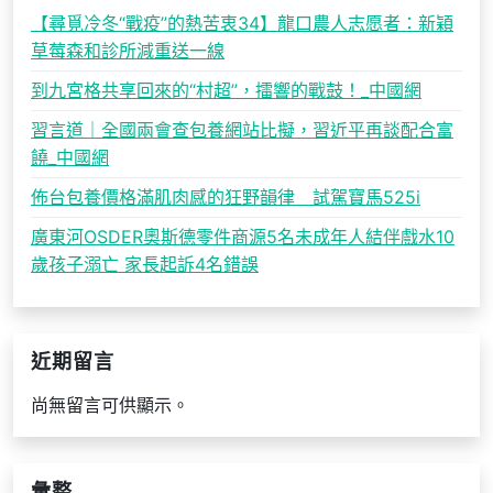
【尋覓冷冬“戰疫”的熱苦衷34】龍口農人志愿者：新穎
草莓森和診所減重送一線
到九宮格共享回來的“村超”，擂響的戰鼓！_中國網
習言道｜全國兩會查包養網站比擬，習近平再談配合富
饒_中國網
佈台包養價格滿肌肉感的狂野韻律 試駕寶馬525i
廣東河OSDER奧斯德零件商源5名未成年人結伴戲水10
歲孩子溺亡 家長起訴4名錯誤
近期留言
尚無留言可供顯示。
彙整