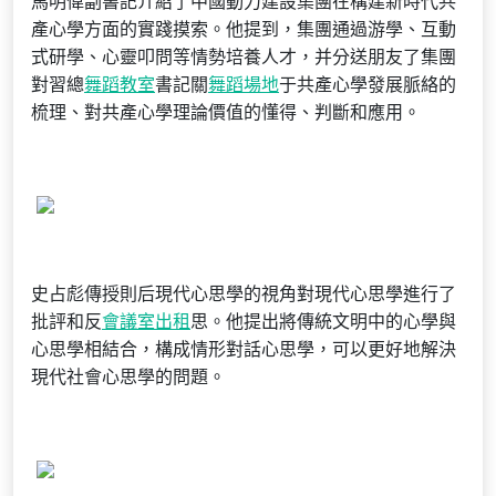
馬明偉副書記介紹了中國動力建設集團在構建新時代共
產心學方面的實踐摸索。他提到，集團通過游學、互動
式研學、心靈叩問等情勢培養人才，并分送朋友了集團
對習總
舞蹈教室
書記關
舞蹈場地
于共產心學發展脈絡的
梳理、對共產心學理論價值的懂得、判斷和應用。
史占彪傳授則后現代心思學的視角對現代心思學進行了
批評和反
會議室出租
思。他提出將傳統文明中的心學與
心思學相結合，構成情形對話心思學，可以更好地解決
現代社會心思學的問題。