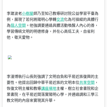
李建波老
小樹屋
師乃至知己教導研討院公益學習平臺為
例，展現了若何將陽明心學轉
交流
化為可操縱的具體行
為
個人空間
。他強調要通過具體活動喚醒人內心的善，
學習傳統文明的明德修身，并在心高低工夫，自省利
他，敬天愛物。
李漫博執行山長則強調了文明自負和平易近族復興的主
要性。他提出回歸中華平易近族的文明本位
共享空間
，
恢復文明主權和教導
講座場地
主權，樹立社會書院和企
業書院，在平易近間落實陽明心學，并通過調和三學三
教文明的內容來實現其升華。