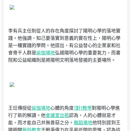
李有兵主任則從人的存在角度探討了陽明心學的落地實
踐。他強調，知己要落實到意義的實在性上，陽明心學
是一種實踐的學問。他提出，有公益發心的企業家和社
會骨干人群是
瑜伽場地
弘揚陽明心學的重要氣力，而書
院和公益組織則是將陽明文明落地發揚的主要場所。
王玨傳授從
瑜伽場地
心體的角度
1對1教學
對陽明心學進
行了新的解讀。他
會議室出租
認為，人的心體就是才
能，而才能自己并無善惡之分。
舞蹈場地
他特別提到王
陽明關
舞蹈教室
于戰爭偉力在平易近間的思惟，認為這