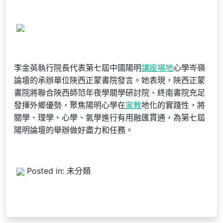
李金英執行院長代表第七屆中國陽明
講座場地
心學岑嶺
論壇的承辦單位陜西正蒙書院發言。她表現，陜西正蒙
書院將聯合陜西師范年夜學關學研討院、終南書院充足
發揮外鄉優勢，聚焦陽明心學在
家教
地化的實踐性，將
關學、理學、心學、氣學進行有用融匯貫通，為第七屆
陽明論壇的舉辦做好盡力和任務。
Posted in: 未分類