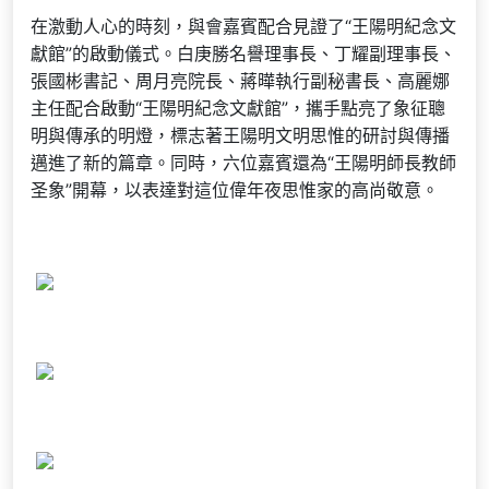
在激動人心的時刻，與會嘉賓配合見證了“王陽明紀念文
獻館”的啟動儀式。白庚勝名譽理事長、丁耀副理事長、
張國彬書記、周月亮院長、蔣曄執行副秘書長、高麗娜
主任配合啟動“王陽明紀念文獻館”，攜手點亮了象征聰
明與傳承的明燈，標志著王陽明文明思惟的研討與傳播
邁進了新的篇章。同時，六位嘉賓還為“王陽明師長教師
圣象”開幕，以表達對這位偉年夜思惟家的高尚敬意。