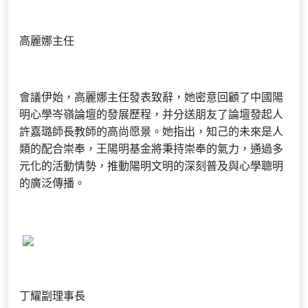
高麗娜主任
會議伊始，高麗娜主任發表致辭，她密意回顧了中國陽
明心學岑嶺論壇的發展歷程，并分送朋友了論壇發起人
許嘉璐師長教師的高尚愿景。她指出，知己的未來是人
類的配合崇奉，王陽明基金將秉持崇奉的氣力，通過多
元化的活動情勢，推動陽明文明的深刻普及與心學聰明
的廣泛傳播。
丁耀副理事長