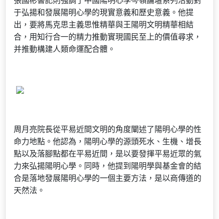
張國彬書記則強調了中國陽明心學岑嶺論壇系列活動對
于弘揚和發展陽明心學的現實意義和歷史意義。他提
出，要將馬克思主義思惟精華與王陽明文明精華相結
合，用知行合一的精力推動實現國民至上的價值尋求，
并推動構建人類命運配合體。
周月亮院長從平易近間文明的角度闡述了陽明心學的性
命力地點。他認為，陽明心學的源頭死水、生機、增長
點以及落腳點都在平易近間，是以要發揮平易近眾的氣
力來弘揚陽明心學。同時，他提到陽明學與基金會的結
合是落地發展陽明心學的一個主要方法，是以商傳道的
天然法。