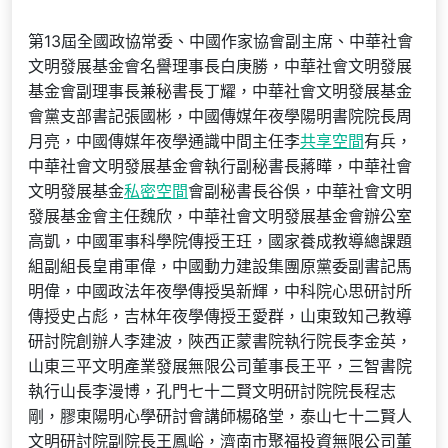
第13屆全國政協常委、中國作家協會副主席、中華社會
文明發展基金會名譽理事長白庚勝，中華社會文明發展
基金會副理事長兼秘書長丁耀，中華社會文明發展基金
會黨支部書記張國彬，中國傳媒年夜學陽明書院院長周
月亮，中國傳媒年夜學通識中間主任李
共享空間
有兵，
中華社會文明發展基金會執行副秘書長蔣曄，中華社會
文明發展基金
私密空間
會副秘書長谷俁，中華社會文明
發展基金會主任魏欣，中華社會文明發展基金會辦公室
高凱，中國軍事科學院傳授王玨，國家養成教導總課題
組副組長皇甫軍偉，中國動力建設集團原黨委副書記馬
明偉，中國政法年夜學傳授吳新輝，中科院心思研討所
傳授史占彪，吉林年夜學傳授王愛群，山東致知己教導
研討院創辦人李建波，陜西正蒙書院執行院長李金英，
山東三平文明產業發展無限公司董事長王平，三智書院
執行山長李漫博，孔門七十二賢文明研討院院長程志
剛，膠東陽明心學研討會講師楊硌堂，泰山七十二賢人
文明研討院副院長王鳳峪，濟南市聚福投資無限公司董