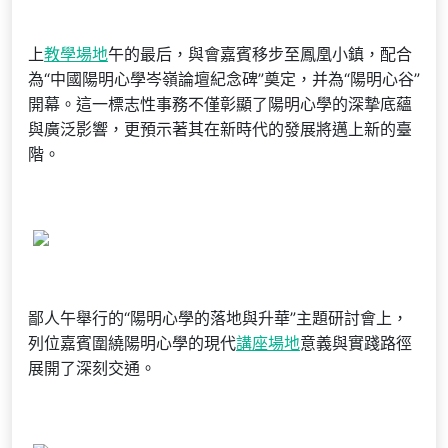
上
教學場地
午的最后，與會嘉賓移步至鳳凰小鎮，配合
為“中國陽明心學岑嶺論壇紀念碑”奠定，并為“陽明心谷”
開幕。這一標志性事務不僅彰顯了陽明心學的深摯底蘊
與廣泛影響，更預示著其在新時代的發展將邁上新的臺
階。
鄙人午舉行的“陽明心學的落地與升華”主題研討會上，
列位嘉賓圍繞陽明心學的現代
講座場地
意義與實踐路徑
展開了深刻交通。