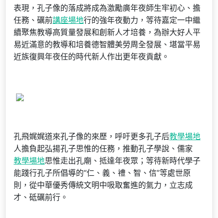
表現，孔子像的落成將成為激勵廣年夜師生牢初心、擔
任務、礪前
講座場地
行的強年夜動力，等待嘉定一中繼
續聚焦教導高質量發展和創新人才培養，為辦大好人平
易近滿意的教導和培養德智體美勞周全發展、堪當平易
近族復興年夜任的時代新人作出更年夜貢獻。
孔飛娓娓道來孔子像的來歷，呼吁更多孔子后
教學場地
人擔負起弘揚孔子思惟的任務，推動孔子學說、儒家
教學場地
思惟走出孔廟、抵達年夜眾；等待新時代學子
能踐行孔子所倡導的“仁、義、禮、智、信”等處世原
則，從中華優秀傳統文明中吸取奮進的氣力，立志成
才、砥礪前行。