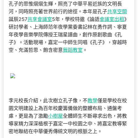
孔子的思惟熠熠生輝，照亮了中華平易近族的文明長
河，同時照亮著世界前行的途徑。本年是孔子
共享空間
誕辰257
共享會議室
5年，學校特邀《論語
會議室出租
》
研討學者、上海師范年夜學黨委書記林在勇作詞、寧夏
年夜學音樂學院傳授王瑞星譜曲，創作原創歌曲《孔
子》。活動現場，嘉定一中師生同唱《孔子》，穿越時
空、充滿哲思、飽含密意
舞蹈教室
。
李元校長介紹，此次樹立孔子像，不
教學
僅是學校在校
園文明建設上為百年校慶籌備做的整體布局、通盤考
慮，更是為了激勵
小樹屋
全體師生不斷尋求出色，將教
導家精力深深植根于嘉定一中校園之中、將嘉定教導緊
密地聯結在中華優秀傳統文明的根脈之上。