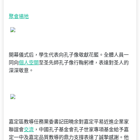
聚會場地
開幕儀式后，學生代表向孔子像敬獻花籃。全體人員一
同向
個人空間
至圣先師孔子像行鞠躬禮，表達對圣人的
深深敬意。
嘉定區教導任務黨委書記田曉余對嘉定平易近進企業家
聯誼會
交流
，中國孔子基金會孔子世家專項基金給予嘉
定一中及嘉定品質教導的鼎力支撐表達了誠摯感謝。他