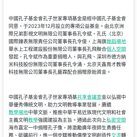
中國孔子基金會孔子世家專項基金是經中國孔子基金會
同意，于2023年12月設立的專項公益基金。由北京洲
際兄弟影視文明無限公司董事長孔令斌，孔氏（北京）
國際鐘表無限責任公司董事長孔令俊，上海旗
舞蹈場地
華水上工程建設股份無限公司董事長孔飛聯合
個人空間
發起，孔令斌作為重要捐贈人，與孔飛、深圳市德方納
米科技股份無限公司董事長孔令涌、北京天鑫育才教導
科技無限公司董事長孔藝霖配合捐贈原始資金。
中國孔子基金會孔子世家專項基
共享會議室
金以弘揚中
華優秀傳統文明，助力文明教導事業發展，賡續
教學場地
中華文脈，推進中華平易近族現代文明和社會
主義文明
教學
強國建設為主旨。通過此次向上
私密空間
海市嘉定一中捐贈孔子像，將激勵廣年夜師生勇擔任
務、砥礪前行，進一個步驟推動儒學文明創造性
交流
轉