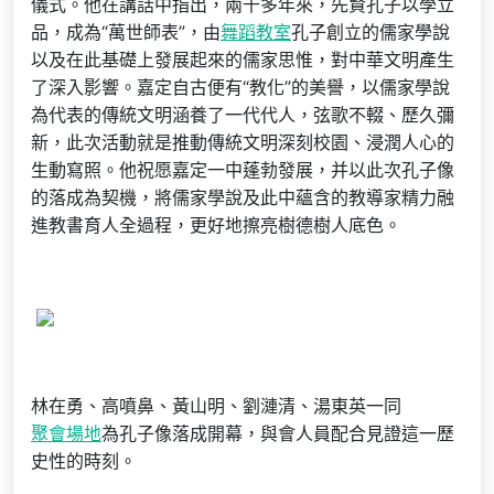
儀式。他在講話中指出，兩千多年來，先賢孔子以學立
品，成為“萬世師表”，由
舞蹈教室
孔子創立的儒家學說
以及在此基礎上發展起來的儒家思惟，對中華文明產生
了深入影響。嘉定自古便有“教化”的美譽，以儒家學說
為代表的傳統文明涵養了一代代人，弦歌不輟、歷久彌
新，此次活動就是推動傳統文明深刻校園、浸潤人心的
生動寫照。他祝愿嘉定一中蓬勃發展，并以此次孔子像
的落成為契機，將儒家學說及此中蘊含的教導家精力融
進教書育人全過程，更好地擦亮樹德樹人底色。
林在勇、高噴鼻、黃山明、劉漣清、湯東英一同
聚會場地
為孔子像落成開幕，與會人員配合見證這一歷
史性的時刻。