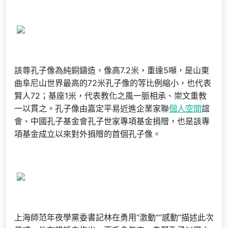
該尊孔子像為純銅鑄造，像高7.2米，重達5噸，是山東
曲阜尼山世界最高的72米孔子像的等比例縮小，也代表
賢人72；基座1米，代表教化之風一脈相承、崇文重教
一以貫之。孔子像由嘉定平易近進企業家聯
個人空間
誼
會、中國孔子基金會孔子世家專項基金捐贈，也是該專
項基金成立以來對外捐贈的首個孔子像。
上海師范年夜學黨委書記林在勇用“激動”“感動”描述此次