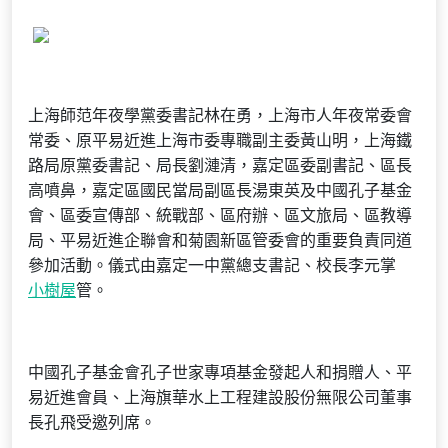
上海師范年夜學黨委書記林在勇，上海市人年夜常委會
常委、原平易近進上海市委專職副主委黃山明，上海鐵
路局原黨委書記、局長劉漣清，嘉定區委副書記、區長
高噴鼻，嘉定區國民當局副區長湯東英及中國孔子基金
會、區委宣傳部、統戰部、區府辦、區文旅局、區教導
局、平易近進企聯會和菊園新區管委會的重要負責同道
參加活動。儀式由嘉定一中黨總支書記、校長李元掌
小樹屋
管。
中國孔子基金會孔子世家專項基金發起人和捐贈人、平
易近進會員、上海旗華水上工程建設股份無限公司董事
長孔飛受邀列席。