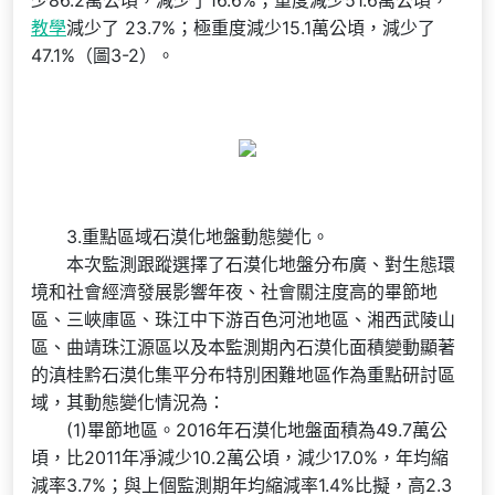
少86.2萬公頃，減少了16.6%；重度減少51.6萬公頃，
教學
減少了 23.7%；極重度減少15.1萬公頃，減少了
47.1%（圖3-2）。
3.重點區域石漠化地盤動態變化。
本次監測跟蹤選擇了石漠化地盤分布廣、對生態環
境和社會經濟發展影響年夜、社會關注度高的畢節地
區、三峽庫區、珠江中下游百色河池地區、湘西武陵山
區、曲靖珠江源區以及本監測期內石漠化面積變動顯著
的滇桂黔石漠化集平分布特別困難地區作為重點研討區
域，其動態變化情況為：
(1)畢節地區。2016年石漠化地盤面積為49.7萬公
頃，比2011年凈減少10.2萬公頃，減少17.0%，年均縮
減率3.7%；與上個監測期年均縮減率1.4%比擬，高2.3