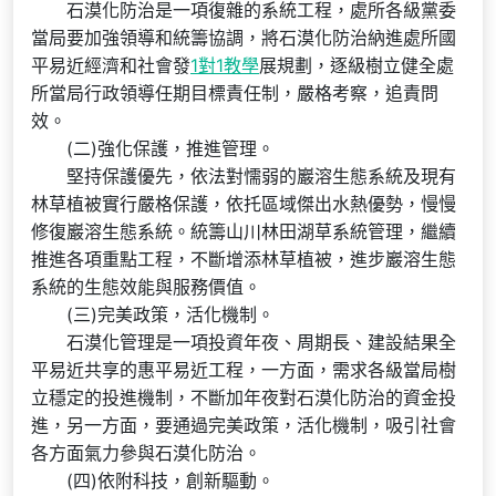
石漠化防治是一項復雜的系統工程，處所各級黨委
當局要加強領導和統籌協調，將石漠化防治納進處所國
平易近經濟和社會發
1對1教學
展規劃，逐級樹立健全處
所當局行政領導任期目標責任制，嚴格考察，追責問
效。
(二)強化保護，推進管理。
堅持保護優先，依法對懦弱的巖溶生態系統及現有
林草植被實行嚴格保護，依托區域傑出水熱優勢，慢慢
修復巖溶生態系統。統籌山川林田湖草系統管理，繼續
推進各項重點工程，不斷增添林草植被，進步巖溶生態
系統的生態效能與服務價值。
(三)完美政策，活化機制。
石漠化管理是一項投資年夜、周期長、建設結果全
平易近共享的惠平易近工程，一方面，需求各級當局樹
立穩定的投進機制，不斷加年夜對石漠化防治的資金投
進，另一方面，要通過完美政策，活化機制，吸引社會
各方面氣力參與石漠化防治。
(四)依附科技，創新驅動。