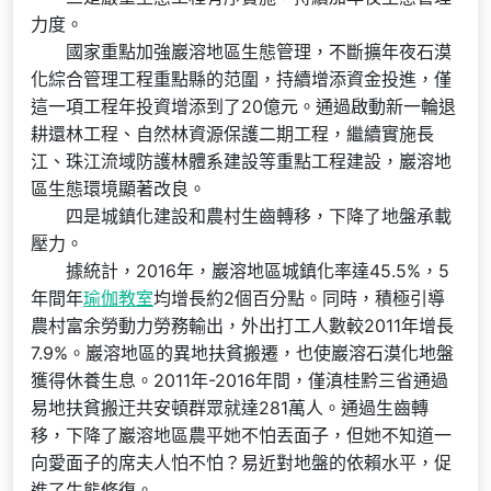
力度。
國家重點加強巖溶地區生態管理，不斷擴年夜石漠
化綜合管理工程重點縣的范圍，持續增添資金投進，僅
這一項工程年投資增添到了20億元。通過啟動新一輪退
耕還林工程、自然林資源保護二期工程，繼續實施長
江、珠江流域防護林體系建設等重點工程建設，巖溶地
區生態環境顯著改良。
四是城鎮化建設和農村生齒轉移，下降了地盤承載
壓力。
據統計，2016年，巖溶地區城鎮化率達45.5%，5
年間年
瑜伽教室
均增長約2個百分點。同時，積極引導
農村富余勞動力勞務輸出，外出打工人數較2011年增長
7.9%。巖溶地區的異地扶貧搬遷，也使巖溶石漠化地盤
獲得休養生息。2011年-2016年間，僅滇桂黔三省通過
易地扶貧搬迀共安頓群眾就達281萬人。通過生齒轉
移，下降了巖溶地區農平她不怕丟面子，但她不知道一
向愛面子的席夫人怕不怕？易近對地盤的依賴水平，促
進了生態修復。