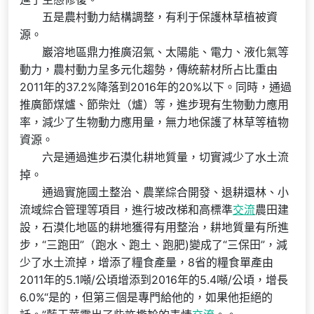
五是農村動力結構調整，有利于保護林草植被資
源。
巖溶地區鼎力推廣沼氣、太陽能、電力、液化氣等
動力，農村動力呈多元化趨勢，傳統薪材所占比重由
2011年的37.2%降落到2016年的20%以下。同時，通過
推廣節煤爐、節柴灶（爐）等，進步現有生物動力應用
率，減少了生物動力應用量，無力地保護了林草等植物
資源。
六是通過進步石漠化耕地質量，切實減少了水土流
掉。
通過實施國土整治、農業綜合開發、退耕還林、小
流域綜合管理等項目，進行坡改梯和高標準
交流
農田建
設，石漠化地區的耕地獲得有用整治，耕地質量有所進
步，“三跑田”（跑水、跑土、跑肥)變成了“三保田”，減
少了水土流掉，增添了糧食產量，8省的糧食單產由
2011年的5.1噸/公頃增添到2016年的5.4噸/公頃，增長
6.0%“是的，但第三個是專門給他的，如果他拒絕的