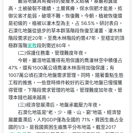
巖溶地盤具有獨特的雙層水文結構，基巖袒露度
高，土被破裂不連續，土層貧瘠，保水保肥才能差，抵
御災害才能弱，破壞不難，恢復難。今朝，植被恢復還
是初級的，植被以灌木型為主，占 56.5%。研討表白，
石漠化地盤從退步的草本群落階段恢復至灌叢、灌木林
階段需求近20年，至喬木林階段約需47年，至穩定的頂
極群落階
家教
段則需近80年。
(二)保護任務重，管理難度年夜。
今朝，巖溶地區獲得有用保護的喬灌林空中積僅占
47%，還有1500萬公頃喬灌木林亟待加強保護；有
1007萬公頃石漠化地盤需求管理。同時，隨著重點生態
工程的推進，一些登時條件較好的石漠化地盤已慢慢獲
得管理，下階段需求管理的地區，管理難度加年夜，管
理本錢也越來越高。
(三)經濟發展滯后，地盤承載壓力年夜。
石漠化地區是“老、少、邊、山、窮”地區，經濟發
展嚴重滯后，人均GDP僅為全國的 71%，貧困生齒占全
國的1/3，是我國貧困生齒集平分布地區。截至2017