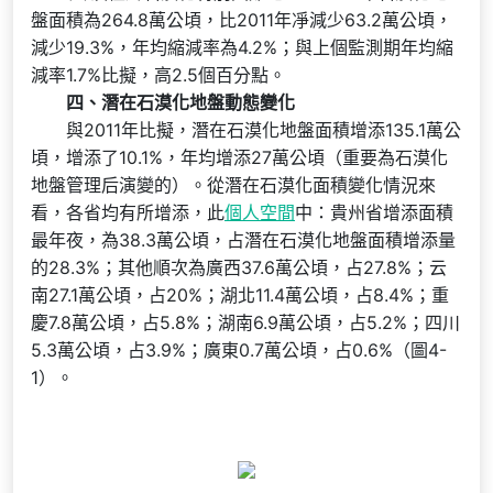
盤面積為264.8萬公頃，比2011年凈減少63.2萬公頃，
減少19.3%，年均縮減率為4.2%；與上個監測期年均縮
減率1.7%比擬，高2.5個百分點。
四、潛在石漠化地盤動態變化
與2011年比擬，潛在石漠化地盤面積增添135.1萬公
頃，增添了10.1%，年均增添27萬公頃（重要為石漠化
地盤管理后演變的）。從潛在石漠化面積變化情況來
看，各省均有所增添，此
個人空間
中：貴州省增添面積
最年夜，為38.3萬公頃，占潛在石漠化地盤面積增添量
的28.3%；其他順次為廣西37.6萬公頃，占27.8%；云
南27.1萬公頃，占20%；湖北11.4萬公頃，占8.4%；重
慶7.8萬公頃，占5.8%；湖南6.9萬公頃，占5.2%；四川
5.3萬公頃，占3.9%；廣東0.7萬公頃，占0.6%（圖4-
1）。