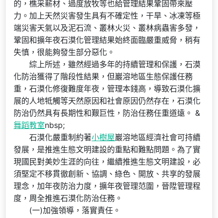
的，樵采薪材、過度放牧等也給管理結果鞏固帶來壓
力。加上天然災害發生具有不確定性，干旱、冰凍等極
端災害天氣以及泥石流、叢林火災、叢林病蟲害多發，
鞏固和擴年夜石漠化管理結果始終面臨嚴重威脅，稍有
失慎，很能夠發生部分惡化。
綜上所述，雖然經過多年的持續管理和保護，石漠
化防治獲得了階段性結果，但巖溶地區生態保護任務
重，石漠化修復難度年夜，管理本錢高，導致石漠化擴
展的人地牴觸等天然原因和社會原因仍然存在，石漠化
防治仍然具有長期性和艱巨性，防治任務任重道遠。 &
舞蹈教室
nbsp;
石漠化嚴重制約著
小樹屋
巖溶地區經濟社會可持續
發展，是推進生態文明建設的重點和難點問題。為了實
現國民對美妙生涯的向往，繼續推進生態文明建設，必
須堅定不移貫徹創新、協調、綠色、開放、共享的發展
理念，加年夜防治力度，擴年夜管理范圍，晉陞管理程
度，周全推進石漠化防治任務。
(一)加強領導，落實責任。