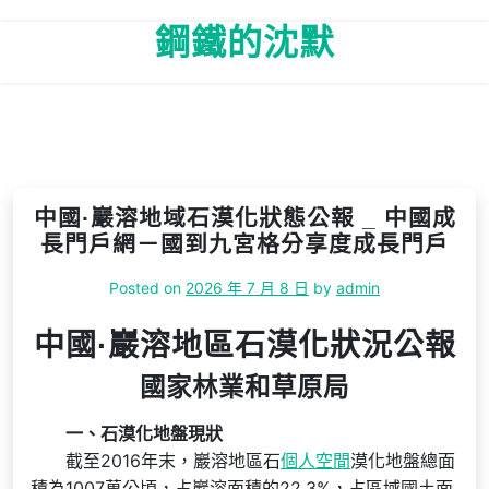
Skip
鋼鐵的沈默
to
content
中國·巖溶地域石漠化狀態公報 _ 中國成
長門戶網－國到九宮格分享度成長門戶
Posted on
2026 年 7 月 8 日
by
admin
中國·巖溶地區石漠化狀況公報
國家林業和草原局
一、石漠化地盤現狀
截至2016年末，巖溶地區石
個人空間
漠化地盤總面
積為1007萬公頃，占巖溶面積的22.3%，占區域國土面