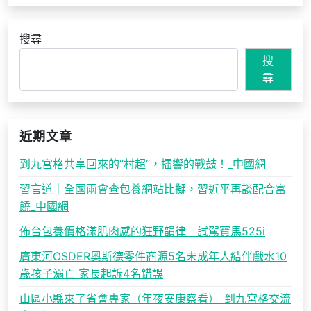
搜尋
搜
尋
近期文章
到九宮格共享回來的“村超”，擂響的戰鼓！_中國網
習言道｜全國兩會查包養網站比擬，習近平再談配合富
饒_中國網
佈台包養價格滿肌肉感的狂野韻律 試駕寶馬525i
廣東河OSDER奧斯德零件商源5名未成年人結伴戲水10
歲孩子溺亡 家長起訴4名錯誤
山區小縣來了省會專家（年夜安康察看）_到九宮格交流