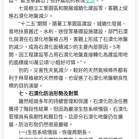
話。”藍玉華露出了些許尷尬的表情
交流
。。
七是樹立工業園區和開展城鎮化建設等，客觀上促
進石漠化地盤減少。
“十二五”期間，隨著工業園區建設、城鎮化發展、
易地扶貧搬迀、水利、途徑等基礎設施建設，部門石漠
化與潛在石漠化地盤被占用，客觀上形成了石漠化地盤
的減少，成為石漠化面積減少的主要內部原因。5年
間，因工程建設等占用石漠化地盤直接轉化為建設用地
的面積達10萬公頃“小姐好可憐。”。
別的，災害性天氣減少，較好的天然氣候條件都有
利于林草植被的天然修復，也促進了石漠化地盤朝良性
標的目的演變。
七、石漠化防治形勢及對策
雖然經過多年的持續管理和保護，石漠化防治任務
獲得了階段性結果，但因為巖溶生態系統懦弱，石漠化
管理具有長期性和艱巨性，且部分石漠化地盤仍在擴
展，防治形勢仍然很是嚴峻。
(一)生態系統懦弱，恢復周期長。