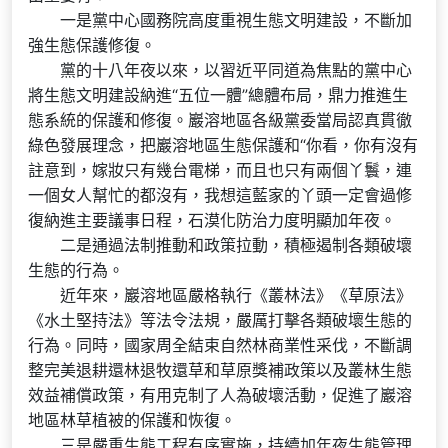
一是黨中心國務院高度重視生態文明建設，不斷加
強生態保護修復。
黨的十八年夜以來，以習近平同道為焦點的黨中心
將生態文明建設納進“五位一體”總體布局，鼎力推進生
態系統的保護和修復。巖溶地區各級黨委當局認真貫徹
綠色發展理念，把巖溶地區生態保護和“你看，你有沒有
註意到，嫁妝只有幾台電梯，而且也只有兩個丫鬟，連
一個女人幫忙的都沒有，我想這藍家的丫頭一定會過修
復納進主要議事日程，石漠化防治力度明顯加年夜。
二是通過法制推動和政策拉動，積極遏制各類破壞
生態的行為。
近年來，巖溶地區嚴格執行《叢林法》《草原法》
《水土堅持法》等法令法規，嚴厲打擊各類破壞生態的
行為。同時，國家周全結束自然林商業性采伐，不斷調
整完美退耕還林退牧還草和草原獎補政策以及叢林生態
效益補償政策，有用克制了人為破壞活動，促進了巖溶
地區林草植被的保護和恢復。
三是嚴重生態工程有序實施，持續加年夜生態管理