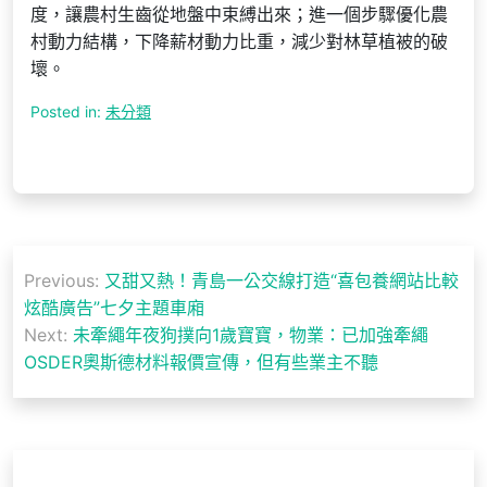
度，讓農村生齒從地盤中束縛出來；進一個步驟優化農
村動力結構，下降薪材動力比重，減少對林草植被的破
壞。
Posted in:
未分類
文
Previous:
又甜又熱！青島一公交線打造“喜包養網站比較
章
炫酷廣告”七夕主題車廂
導
Next:
未牽繩年夜狗撲向1歲寶寶，物業：已加強牽繩
OSDER奧斯德材料報價宣傳，但有些業主不聽
覽