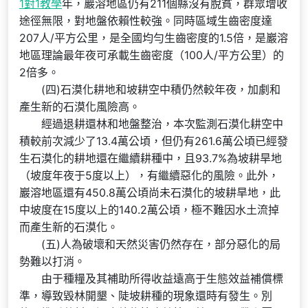
1對1教學
年，巖溶地區仍有211個縣沒有脫貧，群眾增收
途徑無限，對地盤依賴性較強。同時區域生齒密度達
207人/平方公里，是全國均勻生齒密度的1.5倍，是巖溶
地區理論最年夜可承載生齒密度（100人/平方公里）的
2倍多。
(四)石漠化耕地和坡耕空中積仍然較年夜，加劇和
產生新的石漠化風險高。
經過退耕還林和地盤整治，本次監測石漠化耕空中
積較前次減少了13.4萬公頃，但仍有261.6萬公頃已經發
生石漠化的耕地還在繼續耕種中，且93.7%為坡耕旱地
（坡度年夜于5度以上），有繼續惡化的風險。此外，
巖溶地區還有450.8萬公頃尚未石漠化的坡耕旱地，此
中坡度在15度以上的140.2萬公頃，極不難因水土流掉
而產生新的石漠化。
(五)人為破壞和天然災害仍然存在，部分惡化的局
勢難以打消。
由于種糧及其補助所得收益遠高于生態效益補償標
準，導致毀林開墾、陡坡耕種的現象還時有發生。別