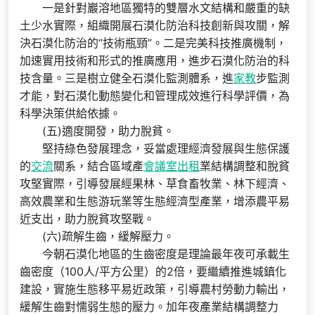
一是針對巖溶地區獨特的雙層水文結構和嚴重的缺
土少水實際，組織開展石漠化防治科技創新與攻關，解
決石漠化防治的“技術瓶頸”。二是完美科技推廣機制，
加速實用技術和形式的推廣應用，進步石漠化防治的科
技含量。三是樹立健全石漠化監測體系，進
家教
步監測
才能，對石漠化動態變化和管理成效進行科學評價，為
科學決策供給依據。
(五)適度開發，助力脫貧。
堅持綠色發展理念，妥當處理經濟發展與生態保護
的
交流
關系，結合區域產
會議室出租
業結構調整和脫貧
攻堅實際，引導發展經果林、草食畜牧業、林下經濟、
高效農業和生態游玩業等生態經濟型產業，增添農平易
近支出，助力脫貧攻堅戰。
(六)疏解生齒，緩解壓力。
今朝石漠化地區的生齒密度是理論最年夜可承載生
齒密度（100人/平方公里）的2倍，要繼續推進城鎮化
建設，實施生態移平易近政策，引導農村勞動力輸出，
緩解生齒對懦弱生態的壓力。加年夜產業結構調整力