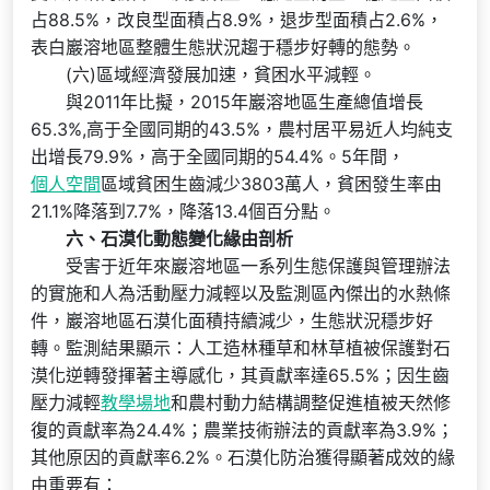
占88.5%，改良型面積占8.9%，退步型面積占2.6%，
表白巖溶地區整體生態狀況趨于穩步好轉的態勢。
(六)區域經濟發展加速，貧困水平減輕。
與2011年比擬，2015年巖溶地區生產總值增長
65.3%,高于全國同期的43.5%，農村居平易近人均純支
出增長79.9%，高于全國同期的54.4%。5年間，
個人空間
區域貧困生齒減少3803萬人，貧困發生率由
21.1%降落到7.7%，降落13.4個百分點。
六、石漠化動態變化緣由剖析
受害于近年來巖溶地區一系列生態保護與管理辦法
的實施和人為活動壓力減輕以及監測區內傑出的水熱條
件，巖溶地區石漠化面積持續減少，生態狀況穩步好
轉。監測結果顯示：人工造林種草和林草植被保護對石
漠化逆轉發揮著主導感化，其貢獻率達65.5%；因生齒
壓力減輕
教學場地
和農村動力結構調整促進植被天然修
復的貢獻率為24.4%；農業技術辦法的貢獻率為3.9%；
其他原因的貢獻率6.2%。石漠化防治獲得顯著成效的緣
由重要有：