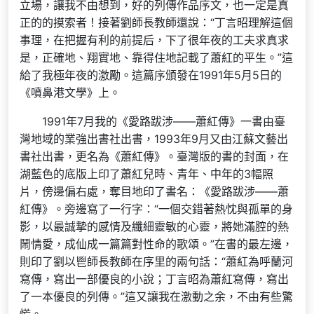
立場，讓我不由想到，好的列傳作品序文，也一定是真
正的的摸索者！接著劉師長教師還說：“丁言昭理解這個
事理，在把握有利的前提后，下了很年夜的工夫求真求
是，正確地、翔實地、靠得住地記載了蕭紅的平生。”這
給了我極年夜的激勵。這篇序頒發在1991年5月5日的
《噴鼻港文學》上。
1991年7月我的《愛路跋涉——蕭紅傳》一書由臺
灣地域的業強出書社出書，1993年9月又由江蘇文藝出
書社出書，更名為《蕭紅傳》。臺灣版的書的封面，在
湖藍色的底版上印了蕭紅兒時、青年、中年的3幅照
片，傍邊偏右處，奪目地印了書名：《愛路跋涉——蕭
紅傳》。旁邊寫了一行字：“一個交錯著熱忱與孤單的身
影，以最誠摯的感情及纖細靈敏的心靈，將她滿腔的熱
鬧情愛，成仙成一篇篇對性命的歌頌。”在書的最左邊，
則印了劉以鬯師長教師在序里的兩句話：“蕭紅為呼蘭河
寫傳，寫出一部優良的小說；丁言昭為蕭紅寫傳，寫出
了一本優良的列傳。”這又讓我在激動之余，不由有些驚