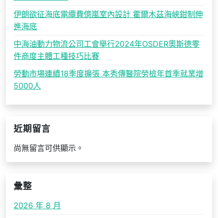
伊朗欲征海底電纜費億嵐室內設計 霍爾木茲海峽鉗制伸
進海底
中海油動力物流公司工會舉行2024年OSDER奧斯德零
件商度主體工種技巧比賽
勞動市場連續18季度擴張 本秀傳醫院勞檢年首季就業增
5000人
近期留言
尚無留言可供顯示。
彙整
2026 年 8 月