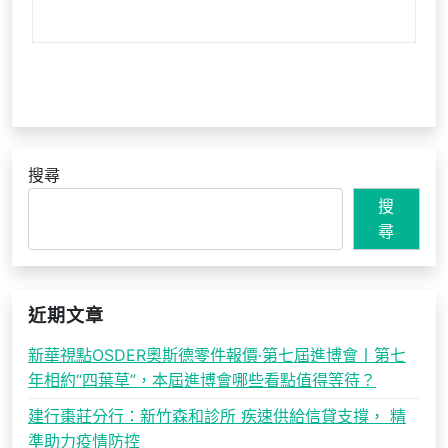
搜尋
搜
尋
近期文章
新華視點OSDER奧斯德零件報價·第七屆進博會丨第七
年相約“四葉草”，本屆進博會哪些看點值得等待？
建行棗莊分行：新竹森和診所 疾速供給信貸支撐， 精
準助力疫情防控