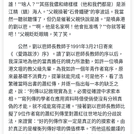
誰！”“啥人？”“其搭我儂和總樣樣（他和我們都是）是浙
江精（鎮）海人。”父親操著“石骨鐵硬”的寧波話。我當
然一聽就聽懂了，但仍是催著父親快說是誰。“是噴鼻港
的劉以鬯。”“啊，他是名家啊！他會批准嗎？”“你就等著
吧！”父親眨眨眼睛，笑了笑。
公然，劉以鬯師長教師于1991年3月21日寄來
《〈愛路跋涉〉序》。讀了劉以鬯師長教師的序以后，
我深深地為他的當真擔任的精力所激動，如許一位噴鼻
港文壇的教父級先輩，為我如許一個年青作者寫序，原
來最基礎不消費力，提筆就能完成。可是他不，看了浩
繁確當時出書的蕭紅傳，并逐一指出每一本的缺乏之
處，說：“列傳以記敘現實為主，必需從確證中求索本
相。”“寫列傳的學者在應用資料時借使倘使沒有分辨真
偽的才能，就不成能寫得正確。”接著劉以鬯師長教師比
擬了9位作者寫的蕭紅列傳里對蕭紅往世地址的分歧說
法，來證實：“好的列傳作家一定是真正的的摸索者，由
於真正的是權衡列傳好壞的價值標準。”而他這般嚴謹的