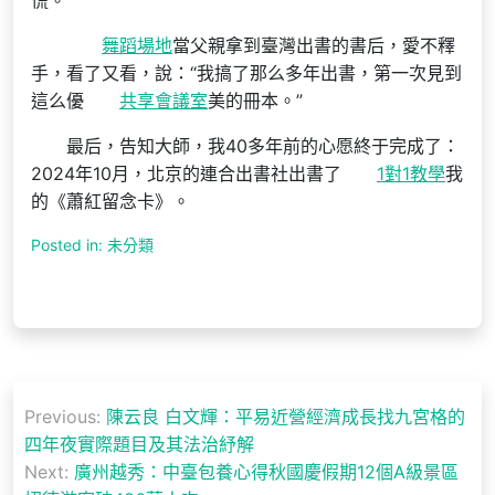
慌。
舞蹈場地
當父親拿到臺灣出書的書后，愛不釋
手，看了又看，說：“我搞了那么多年出書，第一次見到
這么優
共享會議室
美的冊本。”
最后，告知大師，我40多年前的心愿終于完成了：
2024年10月，北京的連合出書社出書了
1對1教學
我
的《蕭紅留念卡》。
Posted in: 未分類
文
Previous:
陳云良 白文輝：平易近營經濟成長找九宮格的
章
四年夜實際題目及其法治紓解
導
Next:
廣州越秀：中臺包養心得秋國慶假期12個A級景區