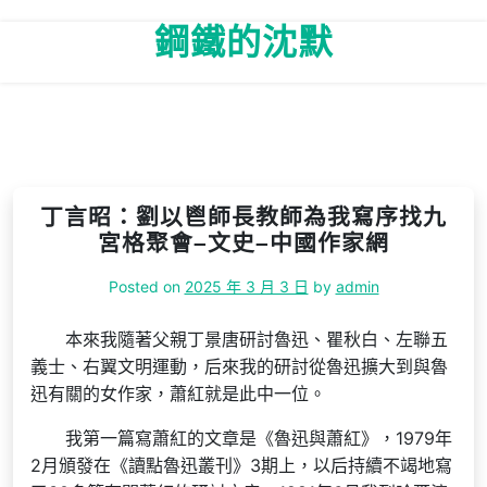
Skip
鋼鐵的沈默
to
content
丁言昭：劉以鬯師長教師為我寫序找九
宮格聚會–文史–中國作家網
Posted on
2025 年 3 月 3 日
by
admin
本來我隨著父親丁景唐研討魯迅、瞿秋白、左聯五
義士、右翼文明運動，后來我的研討從魯迅擴大到與魯
迅有關的女作家，蕭紅就是此中一位。
我第一篇寫蕭紅的文章是《魯迅與蕭紅》，1979年
2月頒發在《讀點魯迅叢刊》3期上，以后持續不竭地寫