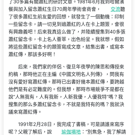
了30多篇有關蕭紅的研討文章。1981年6月我到哈爾濱
餐與加入留念蕭紅生日70周年學術會商會，
交流
聽
了很多蕭紅生前友愛的回想，就發生了一個動機：印制
一些留念卡，請一切見到過蕭紅的人在卡上題簽，會很
有興趣義吧！后來我真這么做了，并陸續搜集到40多張
蕭紅留念卡，卡上名人薈萃，出色紛呈。我就想，假如
將這些蕭紅留念卡的題簽寫成文章，結集出書，或寫本
蕭紅傳，那該多好啊！
后來，我們家的伴侶、復旦年夜學的陳思和傳授來
約稿，那時他正在主編《中國文明名人列傳》，問我有
沒有愛好寫蕭紅傳。那時已出書好幾本蕭紅傳，要跨越
他們是有必定難度的。但我想，那時市場競爭不是都在
說“人無我有，人有我新，人新我優，人優我特”嗎？我
搜集的那么多蕭紅留念卡，不就是我特有的嗎？我就決
議來寫蕭紅傳。
1991年2月28日，我完成了書稿，可是請誰來寫序
呢？父親了解后，說
瑜伽場地
：“別焦急，我了解請