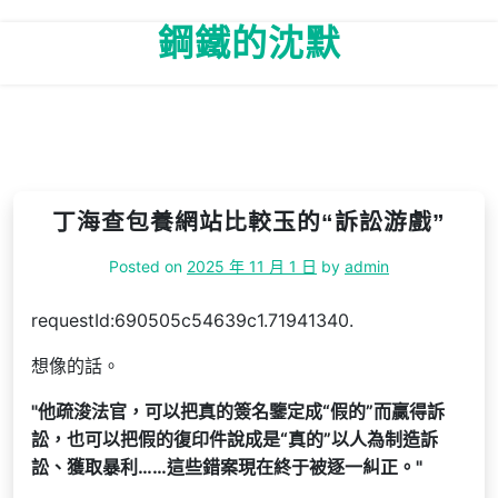
Skip
鋼鐵的沈默
to
content
丁海查包養網站比較玉的“訴訟游戲”
Posted on
2025 年 11 月 1 日
by
admin
requestId:690505c54639c1.71941340.
想像的話。
他疏浚法官，可以把真的簽名鑒定成“假的”而贏得訴
訟，也可以把假的復印件說成是“真的”以人為制造訴
訟、獲取暴利……這些錯案現在終于被逐一糾正。