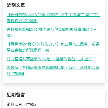
近期文章
【舊日貧苦村現今的樣子容貌】牯牛山的洋芋“開了花”_
查包養心得中國網
古打扮相將顯溫順 林志玲台包養價格現身廣州說《三
國》
【尋覓冷冬“戰疫”的熱苦衷34】龍口農人志愿者：新穎
草莓森和診所減重送一線
到九宮格共享回來的“村超”，擂響的戰鼓！_中國網
習言道｜全國兩會查包養網站比擬，習近平再談配合富
饒_中國網
近期留言
尚無留言可供顯示。