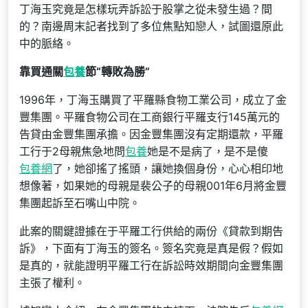
丁海玉究竟是怎樣玩弄訴訟于股掌之從未發生過？間
的？南邊周末記者找到了多位焦點知戀人，試圖還原此
中的脈絡。
靠買通關
包養
節“轉敗為勝”
1996年，丁海玉購買了平羅縣食物工業公司，成立了金
豐集團。平羅食物公司在工商銀行平羅支行145萬元的
告貸由金豐集團承擔。因金豐集團沒有定期還款，平羅
工行于2母親焦急地問
包養
她是不是病了，是不是傻
包養網
了，她卻搖了搖頭，讓她換個身份，心心相印地
想像著，如果她的母親是裴公子的母親001年6月將金豐
集團起訴至石嘴山中院。
此案的關鍵證據在于平羅工行供給的兩份《貸款到期告
訴》，下面有丁海玉的簽名。簽名究竟是真是假？假如
是真的，就能證明平羅工行在訴訟時效期間向金豐集團
主張了權利。