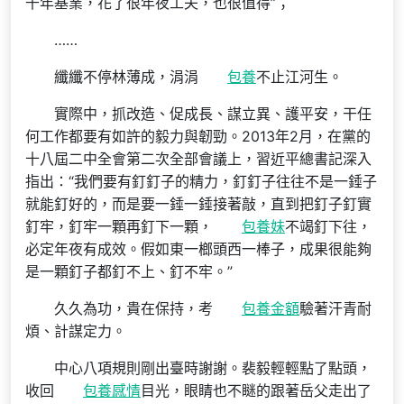
千年基業，花了很年夜工夫，也很值得”；
……
纖纖不停林薄成，涓涓
包養
不止江河生。
實際中，抓改造、促成長、謀立異、護平安，干任
何工作都要有如許的毅力與韌勁。2013年2月，在黨的
十八屆二中全會第二次全部會議上，習近平總書記深入
指出：“我們要有釘釘子的精力，釘釘子往往不是一錘子
就能釘好的，而是要一錘一錘接著敲，直到把釘子釘實
釘牢，釘牢一顆再釘下一顆，
包養妹
不竭釘下往，
必定年夜有成效。假如東一榔頭西一棒子，成果很能夠
是一顆釘子都釘不上、釘不牢。”
久久為功，貴在保持，考
包養金額
驗著汗青耐
煩、計謀定力。
中心八項規則剛出臺時謝謝。裴毅輕輕點了點頭，
收回
包養感情
目光，眼睛也不瞇的跟著岳父走出了