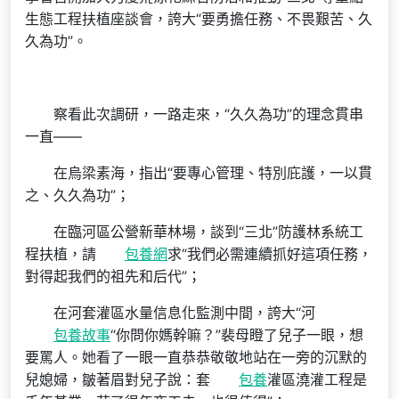
生態工程扶植座談會，誇大“要勇擔任務、不畏艱苦、久
久為功”。
察看此次調研，一路走來，“久久為功”的理念貫串
一直——
在烏梁素海，指出“要專心管理、特別庇護，一以貫
之、久久為功”；
在臨河區公營新華林場，談到“三北”防護林系統工
程扶植，請
包養網
求“我們必需連續抓好這項任務，
對得起我們的祖先和后代”；
在河套灌區水量信息化監測中間，誇大“河
包養故事
“你問你媽幹嘛？”裴母瞪了兒子一眼，想
要罵人。她看了一眼一直恭恭敬敬地站在一旁的沉默的
兒媳婦，皺著眉對兒子說：套
包養
灌區澆灌工程是