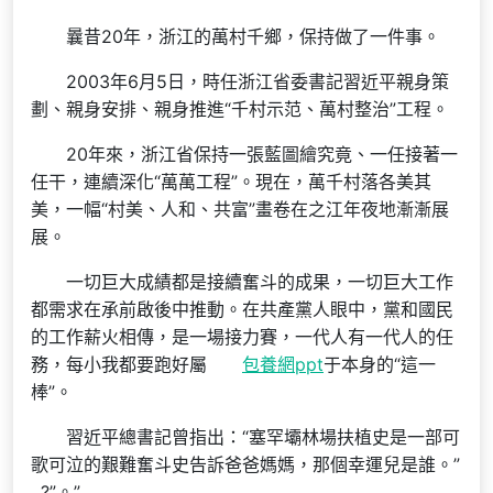
曩昔20年，浙江的萬村千鄉，保持做了一件事。
2003年6月5日，時任浙江省委書記習近平親身策
劃、親身安排、親身推進“千村示范、萬村整治”工程。
20年來，浙江省保持一張藍圖繪究竟、一任接著一
任干，連續深化“萬萬工程”。現在，萬千村落各美其
美，一幅“村美、人和、共富”畫卷在之江年夜地漸漸展
展。
一切巨大成績都是接續奮斗的成果，一切巨大工作
都需求在承前啟後中推動。在共產黨人眼中，黨和國民
的工作薪火相傳，是一場接力賽，一代人有一代人的任
務，每小我都要跑好屬
包養網ppt
于本身的“這一
棒”。
習近平總書記曾指出：“塞罕壩林場扶植史是一部可
歌可泣的艱難奮斗史告訴爸爸媽媽，那個幸運兒是誰。”
. ?”。”