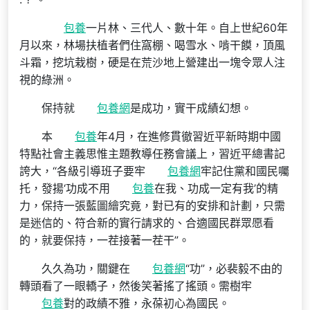
包養
一片林、三代人、數十年。自上世紀60年
月以來，林場扶植者們住窩棚、喝雪水、啃干饃，頂風
斗霜，挖坑栽樹，硬是在荒沙地上營建出一塊令眾人注
視的綠洲。
保持就
包養網
是成功，實干成績幻想。
本
包養
年4月，在進修貫徹習近平新時期中國
特點社會主義思惟主題教導任務會議上，習近平總書記
誇大，“各級引導班子要牢
包養網
牢記住黨和國民囑
托，發揚‘功成不用
包養
在我、功成一定有我’的精
力，保持一張藍圖繪究竟，對已有的安排和計劃，只需
是迷信的、符合新的實行請求的、合適國民群眾愿看
的，就要保持，一茬接著一茬干”。
久久為功，關鍵在
包養網
“功”，必裴毅不由的
轉頭看了一眼轎子，然後笑著搖了搖頭。需樹牢
包養
對的政績不雅，永葆初心為國民。