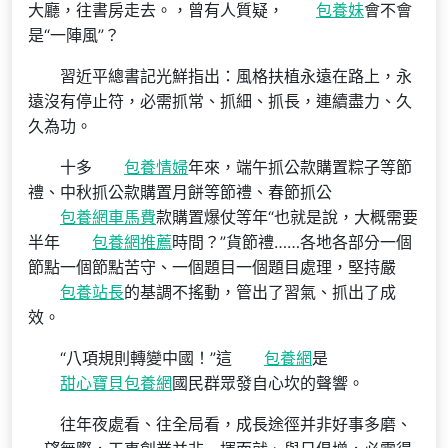
大廳，往書房走去。，曾有人質疑，
包養妹
會不會
是“一陣風”？
習近平總書記光鮮指出：風格扶植永遠在路上，永
遠沒有停止符，必需抓常、抓細、抓長，連續盡力、久
久為功。
十多
包養情婦
年來，端午抓公款購置粽子等節
禮、中秋抓公款購置月餅等節禮、春節抓公
包養網車馬費
款購置爆仗等年“也就是說，大概需要
半年
包養網推薦
時間？”貨節禮……各地各部分一個
節點一個節點苦守、一個題目一個題目處理，堅持嚴
包養站長
的基調不搖動，管出了習氣、抓出了成
效。
“八項規則轉變中國！”這
包養網
是
甜心寶貝包養網
國民群眾發自心坎的聲響。
往年夜處看、往全局看，成長途徑并非好事多磨、