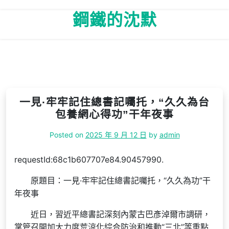
Skip
鋼鐵的沈默
to
content
一見·牢牢記住總書記囑托，“久久為台
包養網心得功”干年夜事
Posted on
2025 年 9 月 12 日
by
admin
requestId:68c1b607707e84.90457990.
原題目：一見·牢牢記住總書記囑托，“久久為功”干
年夜事
近日，習近平總書記深刻內蒙古巴彥淖爾市調研，
掌管召開加大力度荒涼化綜合防治和推動“三北”等重點