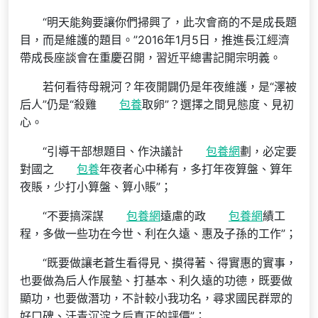
“明天能夠要讓你們掃興了，此次會商的不是成長題
目，而是維護的題目。”2016年1月5日，推進長江經濟
帶成長座談會在重慶召開，習近平總書記開宗明義。
若何看待母親河？年夜開闢仍是年夜維護，是“澤被
后人”仍是“殺雞
包養
取卵”？選擇之間見態度、見初
心。
“引導干部想題目、作決議計
包養網
劃，必定要
對國之
包養
年夜者心中稀有，多打年夜算盤、算年
夜賬，少打小算盤、算小賬”；
“不要搞深謀
包養網
遠慮的政
包養網
績工
程，多做一些功在今世、利在久遠、惠及子孫的工作”；
“既要做讓老蒼生看得見、摸得著、得實惠的實事，
也要做為后人作展墊、打基本、利久遠的功德，既要做
顯功，也要做潛功，不計較小我功名，尋求國民群眾的
好口碑、汗青沉淀之后真正的評價”；