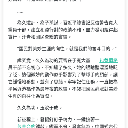
……
為久遠計、為子孫謀。習近平總書記反復警告寬大
黨員干部，建立和踐行對的政績不雅，盡力發明經得起
實行、汗青和國民查驗的實績。
“國民對美妙生涯的向往，就是我們的奮斗目的。”
說究竟，久久為功的要害在于寬大黨
包養價格
員干部不忘初心、不知過了多久，她的眼睛酸溜溜地眨
了眨。這個微妙的動作似乎影響到了擊球手的頭部，讓
它緩慢地移動，並有了思緒。牢牢記住任務，一直把為
平易近造福作為最年夜的政績，不竭把國民群眾對美妙
生涯的向往化為實際。
久久為功，玉汝于成。
新征程上，發揚釘釘子精力，一錘接著一
包養合約
錘敲，鍥而不舍、發奮無為，中國式古代