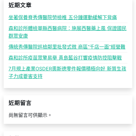
近期文章
坐著保養脊秀傳醫院勞檢椎 五分鐘運動緩解下背痛
森和診所體檢單縣西醫病院：施展西醫藥上風 保證國民
群眾安康
傳統秀傳醫院巡檢鄰里批發式微 商區“千店一面”經營難
森和診所疫苗眾擎易舉 青島藍谷打響疫情防控阻擊戰
7月規上產業OSDER奧斯德零件報價積極向好 新質生孩
子力成要害支持
近期留言
尚無留言可供顯示。