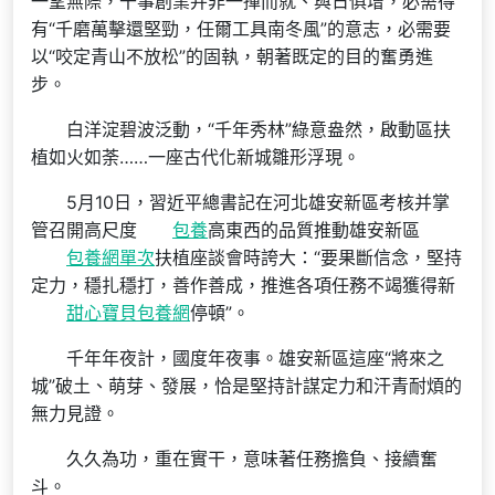
一望無際，干事創業并非一揮而就、與日俱增，必需得
有“千磨萬擊還堅勁，任爾工具南冬風”的意志，必需要
以“咬定青山不放松”的固執，朝著既定的目的奮勇進
步。
白洋淀碧波泛動，“千年秀林”綠意盎然，啟動區扶
植如火如荼……一座古代化新城雛形浮現。
5月10日，習近平總書記在河北雄安新區考核并掌
管召開高尺度
包養
高東西的品質推動雄安新區
包養網單次
扶植座談會時誇大：“要果斷信念，堅持
定力，穩扎穩打，善作善成，推進各項任務不竭獲得新
甜心寶貝包養網
停頓”。
千年年夜計，國度年夜事。雄安新區這座“將來之
城”破土、萌芽、發展，恰是堅持計謀定力和汗青耐煩的
無力見證。
久久為功，重在實干，意味著任務擔負、接續奮
斗。