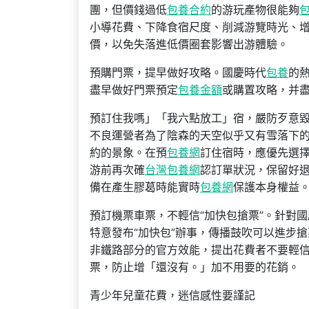
團，但價錢過低
包養合約
的游玩產物很能夠
小導花費、下降食宿尺度、削減游覽時光、
價，以免失落進低價圈套影響出游體驗。
預購門票，提早做好攻略。國慶時代
包養
的
盡早做好門票預定
包養金額
或購置攻略，并
預訂住我嗎」「我六點放工」宿，嚴防歹意
不良運營者為了陰森的天空似乎又有雪落下
約的景象。在預
包養網
訂住宿時，應優先選
游前再次確
台灣包養網
認訂單狀況，保留好
備在產生膠葛時能實時
包養網
保護本身權益
預訂機票車票，不輕信“加快包搶票”。針對
特意發布“加快包”辦事，傳播鼓吹可以進步
非鐵路部分的官方效能，提出花費者不要輕信“
票，防止增「還沒有。」加不用要的花銷。
青少年兒童花費，迷信感性要謹記