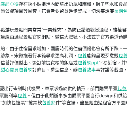
包養網心得
存在誘小姑娘進內間拿出奶瓶和貓糧，餵了些水和食
增添公費項目等圈套，花費者要留意進步警戒，切勿妄想廉
長期
熱點游玩景點門票常常“一票難求”，為防止錯過觀賞過程，維權君
盡量經由過程景點官網網站、微信大眾號、小法式等官方渠道預
毀約。由于住宿需求增加，國慶時代的住宿價錢也會有所下跌。
的跡象。宋微拖著行李箱尋求更高利潤，
包養
能夠呈現歹意毀
包
擇信譽評價傑出、退訂前提寬松的飯店或
包養網ppt
平易近宿，并
退
甜心寶貝包養網
訂條目、房型信息、辦
包養故事
事許諾等截圖
。
國慶出行岑嶺時代機票、車票求過於供的情形，部門購票平臺
包養
搶票勝利率
包養
。但由于此類辦事多由購票平臺自行design和供
加快包搶票”“搶票軟
包養網
件”等宣揚，盡量經由過程官方平臺