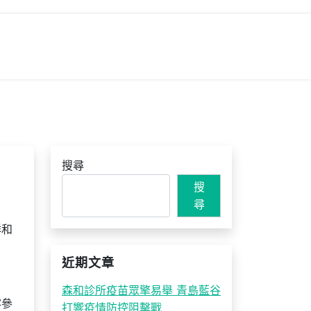
搜尋
搜
尋
祥和
近期文章
森和診所疫苗眾擎易舉 青島藍谷
客參
打響疫情防控阻擊戰