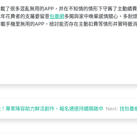
載了很多混亂無用的APP，并在不知情的情形下守舊了主動續
老年花費者的支屬要留意
包養網
多賜與家中晚輩感情關心，多耐
載手機里無用的APP，檢討能否存在主動扣費等情形并實時撤
曉！專業陣容助力鮮活創作，報名通道持續開啟中
Next:
找包養