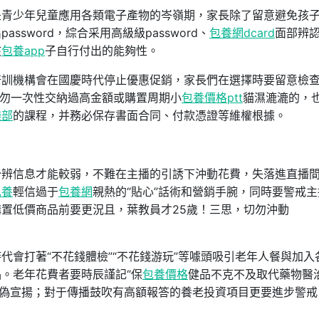
是青少年兒童應用各類電子產物的岑嶺期，家長除了留意避免孩
sword，綜合采用高級級password、
包養網dcard
面部辨
孩
包養app
子自行付出的能夠性。
培訓機構會在國慶時代停止優惠促銷，家長們在選擇時要留意檢
勿一次性交納過高金額或購置周期小
包養價格ptt
貓濕漉漉的，
樂部
的課程，并務必保存書面合同、付款憑證等維權根據。
分辨信息才能較弱，不難在主播的引誘下沖動花費，失落進直播
包養
輕信過于
包養網
親熱的“貼心”話術和營銷手腕，同時要警戒主
置低價商品前要更況且，葉教員才25歲！三思，切勿沖動
代會打著“不花錢體檢”“不花錢游玩”等噱頭吸引老年人餐與加入
品。老年花費者要時辰謹記“保
包養價格
健品不克不及取代藥物醫治
虛偽宣揚；對于傳播鼓吹有高額報答的養老投資項目更要進步警戒