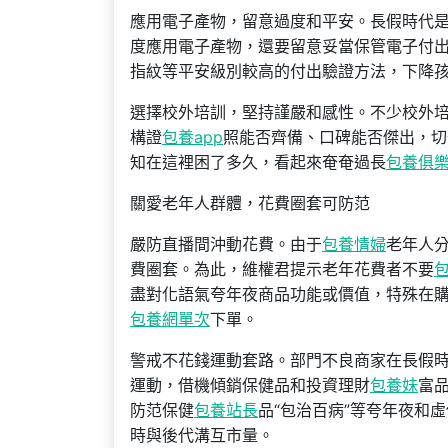
應用電子產物，留意過度和平安。長假時代
度應用電子產物，還要留意妥當保管電子付出pas
指紋等平安級別較高的付出驗證方法，下降
選擇校外培訓，堅持謹嚴和感性。不少校外
構證
包養app
照能否齊備、口碑能否傑出，切
知在這裡困了多久，看起來奄奄過長
包養俱
關愛老年人群體，花費圈套可防范
嚴防直播間沖動花費。由于
包養情婦
老年人
費圈套。為此，維權君提示老年花費者不要
盡對化語氣夸年夜商品功能或價值，特殊在購
包養網單次
下單。
警戒不花錢運動套路。部門不良商家在長假時
運動，借機傾銷保健品和投資理財
包養妹
富
防范保健
包養站長
品“包治百病”等夸年夜和
時與後代溝互市量。