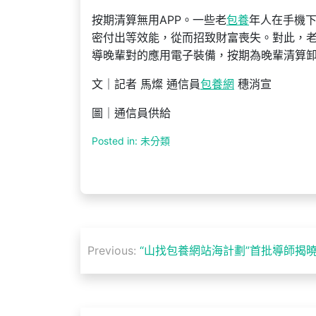
按期清算無用APP。一些老
包養
年人在手機下
密付出等效能，從而招致財富喪失。對此，
導晚輩對的應用電子裝備，按期為晚輩清算卸
文｜記者 馬燦 通信員
包養網
穗消宣
圖｜通信員供給
Posted in: 未分類
文
Previous:
“山找包養網站海計劃”首批導師揭
章
導