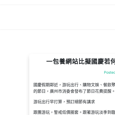
Skip
to
content
一包養網站比擬國慶若
Poste
國慶假期鄰近，游玩出行、購物文娛、餐飲
的節日，廣州市消委會發布了節日花費提醒
游玩出行早打算，預訂細節有講求
跟團游玩，警戒低價圈套。跟著游玩淡季到