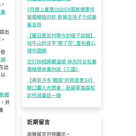
品。
7月規上產業OSDER奧斯德零件
包養
報價積極向好 新質生孩子力成要
害支持
提出
【舊日貧苦村現今的樣子容貌】
購。
牯牛山的洋芋“開了花”_查包養心
得中國網
一些
養網
古打扮相將顯溫順 林志玲台包養
在出
價格現身廣州說《三國》
，以
【尋覓冷冬“戰疫”的熱苦衷34】
龍口農人志愿者：新穎草莓森和
軟體
診所減重送一線
給，并
購
近期留言
尚無留言可供顯示。