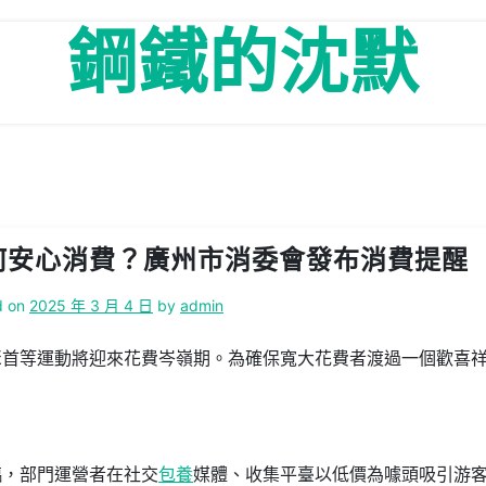
鋼鐵的沈默
何安心消費？廣州市消委會發布消費提醒
d on
2025 年 3 月 4 日
by
admin
聚首等運動將迎來花費岑嶺期。為確保寬大花費者渡過一個歡喜
。
臨，部門運營者在社交
包養
媒體、收集平臺以低價為噱頭吸引游