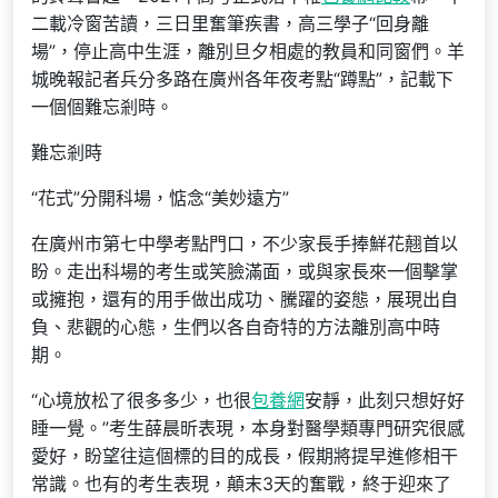
二載冷窗苦讀，三日里奮筆疾書，高三學子“回身離
場”，停止高中生涯，離別旦夕相處的教員和同窗們。羊
城晚報記者兵分多路在廣州各年夜考點“蹲點”，記載下
一個個難忘剎時。
難忘剎時
“花式”分開科場，惦念“美妙遠方”
在廣州市第七中學考點門口，不少家長手捧鮮花翹首以
盼。走出科場的考生或笑臉滿面，或與家長來一個擊掌
或擁抱，還有的用手做出成功、騰躍的姿態，展現出自
負、悲觀的心態，生們以各自奇特的方法離別高中時
期。
“心境放松了很多多少，也很
包養網
安靜，此刻只想好好
睡一覺。”考生薛晨昕表現，本身對醫學類專門研究很感
愛好，盼望往這個標的目的成長，假期將提早進修相干
常識。也有的考生表現，顛末3天的奮戰，終于迎來了