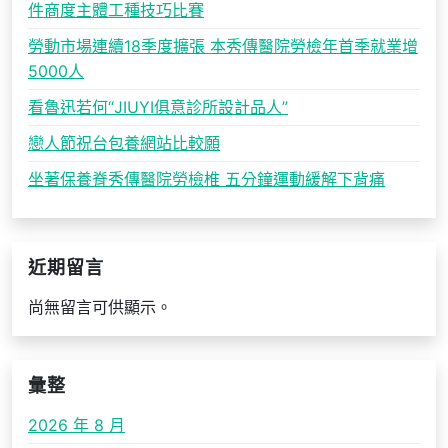
件商度主體工種技巧比賽
勞動市場連續18季度擴張 本秀傳醫院勞檢年首季就業增
5000人
看魯迅若何“JIUYI俱意診所設計品人”
戀人節祝台包養網站比較願
坐著保養脊秀傳醫院勞檢椎 五分鐘運動緩解下背痛
近期留言
尚無留言可供顯示。
彙整
2026 年 8 月