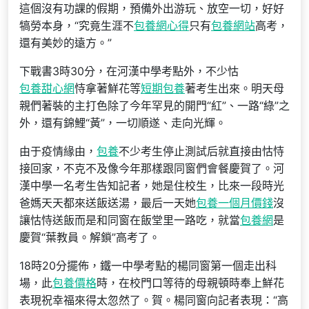
這個沒有功課的假期，預備外出游玩、放空一切，好好
犒勞本身，“究竟生涯不
包養網心得
只有
包養網站
高考，
還有美妙的遠方。”
下戰書3時30分，在河漢中學考點外，不少怙
包養甜心網
恃拿著鮮花等
短期包養
著考生出來。明天母
親們著裝的主打色除了今年罕見的開門“紅”、一路“綠”之
外，還有錦鯉“黃”，一切順遂、走向光輝。
由于疫情緣由，
包養
不少考生停止測試后就直接由怙恃
接回家，不克不及像今年那樣跟同窗們會餐慶賀了。河
漢中學一名考生告知記者，她是住校生，比來一段時光
爸媽天天都來送飯送湯，最后一天她
包養一個月價錢
沒
讓怙恃送飯而是和同窗在飯堂里一路吃，就當
包養網
是
慶賀“葉教員。解鎖”高考了。
18時20分擺佈，鐵一中學考點的楊同窗第一個走出科
場，此
包養價格
時，在校門口等待的母親頓時奉上鮮花
表現祝幸福來得太忽然了。賀。楊同窗向記者表現：“高