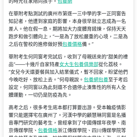
的時光在家陪同孩子。
包養網
在華附考點測試的廣州市第逐一三中學的李一正同窗告
知記者，他遭到家庭的影響，本身很早就立志成為一名
差人。他在假一息。期將加大力度體育錘煉，保持天天
跑步和做引體向上，“一是為了放松嚴重的心境，二是為
之后在警校的進修做好預
包養價格
備。”
華附考生何同窗考完試后，收到了母親送來的“甜美的禮
品”——十幾斤自家特產
女大生包養俱樂部
從化荔枝。
“女兒今天還要餐與加入結業儀式，暫不回家，盼望他們
今晚吃好、放松上去。”何母親說。
包養網
包養
至于考后
設定，何同窗以為此刻還不合適停止湊集性的所有人全
體運動，一切仍是防疫為先。
高考之后，很多考生底本都打算要出游。受本輪疫情影
響只能選擇宅在廣州了。河漢中學的顧慧琳同窗是名播
音專門研究的藝考生，曾經拿到了中國傳媒年夜學、南
京傳媒學院、
包養價格
浙江傳媒學院、四川傳媒學院等