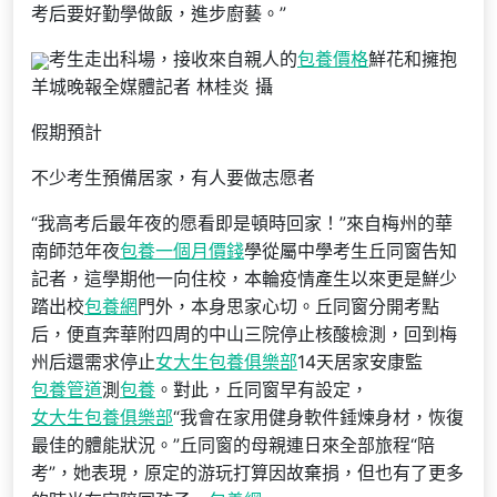
考后要好勤學做飯，進步廚藝。”
考生走出科場，接收來自親人的
包養價格
鮮花和擁抱
羊城晚報全媒體記者 林桂炎 攝
假期預計
不少考生預備居家，有人要做志愿者
“我高考后最年夜的愿看即是頓時回家！”來自梅州的華
南師范年夜
包養一個月價錢
學從屬中學考生丘同窗告知
記者，這學期他一向住校，本輪疫情產生以來更是鮮少
踏出校
包養網
門外，本身思家心切。丘同窗分開考點
后，便直奔華附四周的中山三院停止核酸檢測，回到梅
州后還需求停止
女大生包養俱樂部
14天居家安康監
包養管道
測
包養
。對此，丘同窗早有設定，
女大生包養俱樂部
“我會在家用健身軟件錘煉身材，恢復
最佳的體能狀況。”丘同窗的母親連日來全部旅程“陪
考”，她表現，原定的游玩打算因故棄捐，但也有了更多