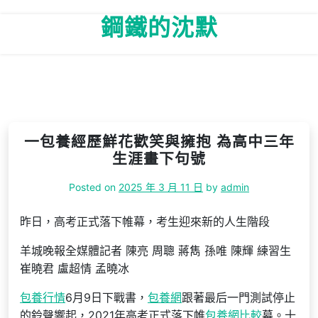
Skip
鋼鐵的沈默
to
content
一包養經歷鮮花歡笑與擁抱 為高中三年
生涯畫下句號
Posted on
2025 年 3 月 11 日
by
admin
昨日，高考正式落下帷幕，考生迎來新的人生階段
羊城晚報全媒體記者 陳亮 周聰 蔣雋 孫唯 陳輝 練習生
崔曉君 盧超情 孟曉冰
包養行情
6月9日下戰書，
包養網
跟著最后一門測試停止
的鈴聲響起，2021年高考正式落下帷
包養網比較
幕。十