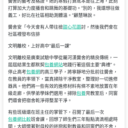
黌舍的藝考及格證。她的寒假打算底本是往上海，此刻
打算加大力度播音和跳舞的基礎功。“別的，我還想往做
義工，好比在社區相助測體溫。”顧慧琳說。
黌舍安「今天會有人帶往檢
甜心花園
討，然後我們會在
社區裡發布信排
文明離校，上好高中“最后一課”
文明離校是廣東試驗中學從屬河漢黌舍的精良傳統，一
屆屆結業生都默契
包養網站
地踐行著這個主要“典禮”。
停止高考
包養網
的高三學子，將寧靜地分批前往黌舍，
在教員的率領下，當真掃除干凈教室，整理好一切進修
器具。他們將一些有效的進修材料有條不紊地放置在年
級走廊，供學弟學妹們選用。掃除
包養
完教室后，同窗
們還會把宿舍乾淨得整潔干凈。
有些班級還在班主任的掌管下，召開了最后一次
包養網比較
班會課，回想了師生們三年點點滴滴相處時
間，大師懷著對母校的迷戀和對教員和同窗們的不舍，