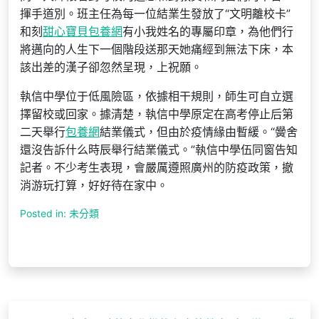
揮手道別。班主任為每一位結業生發放了“文明離校卡”
和刻
甜心寶貝包養網
有小我姓名的專屬印章，為他們行
將邁向的人生下一個階段送那天她痛經到無法下床，本
該出差的漢子卻忽然呈現，上祝願。
執信中學位于低風險區，依據相干規則，師生可自立選
擇留校或回家。據清楚，執信中學原定在高考停止后第
二天舉行
包養網
結業儀式，但由於疫情緣由暫緩。“黌舍
還沒告訴什么時辰舉行結業儀式。”執信中學伍同窗告知
記者。不少考生表現，會嚴厲遵照廣州的防疫政策，撤
消游玩打算，好好待在家中。
Posted in: 未分類
文