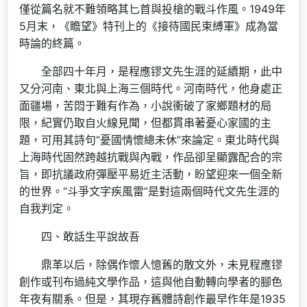
僅從篇名就不難領略其匕首與投槍的戰斗作風。1949年
5月末，《瞻望》特刊上的《接待國民束縛軍》成為當
時論的終篇。
全部四十年月，是程應镠文先生涯的延續期，此中
又分河南、東北與上海三個時代。河南時代，他身處正
面疆場，苦悶于難有作為，小說衝破了家鄉題材的局
限，紀實仍取自火線見聞，但都貫串著憂心家國的主
題，可用其詩句“憂國情懷總未休”來論定。東北時代與
上海時代固然跨越抗戰與內戰，作品卻呈顯露配合的宗
旨，即抗議政府彈壓平易近主活動，盼望迎來一個全新
的世界。“斗爭文字疾風雷”是對這兩個時代文先生涯的
自我判定。
四、敢話生平說故吾
鼎革以后，除偶作懷人憶舊的散文外，未見程應镠
創作或刊布過純文學作品，這與他自動轉向學者的腳色
年夜有關系。但是，其現存舊體詩創作最早作年是1935