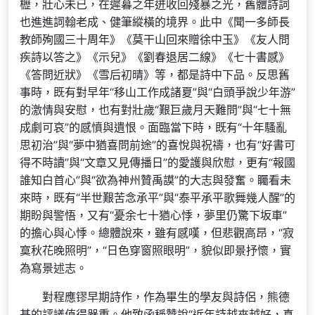
櫪，壯心未已，在遲暮之年迸收回殘暴之光，舊體詩詞
也進進詞翰老成、健筆縱橫的境界。此中《聞一多師長
教師殉國三十周年》《莫干山回來贈徐中玉》《友人問
疾詩以答之》《示兒》《劉春退居二線》《七十書感》
《答問近狀》《雪后初晴》等，都是詩中下品。反思舊
事時，既有對早年“移山工作成諸夏”與“白頭爭說少年游”
的激情與安慰，也有對壯歲“艱巨歲月天難問”與“七十無
成劇可哀”的感憤與遺恨。面臨當下時，既有“十年騷亂
思初治”與“夢中猶喜問前途”的喜悅與祝禱，也有“好書可
得不時讀”與“文章又見傳播日”的愛護與欣慰，更有“報國
誰知白首心”與“欲為神州贊禹謨”的大志與發奮。矚看未
來時，既有“半世艱苦念承平”與“泰平承平歌舞幾人醒”的
期盼與警悟，又有“憂余七十猶心悸，夢里仍驚下坂車”
的擔心與心悸。總體說來，雖有感嘆，但悲觀高昂，“寂
寞秋花晚照明”，“日色穿窗照眼明”，貌似即景抒懷，實
為寫景述志。
對程應镠早期詩作，作為畢生的學友與詩侶，熊德
基的評議值得器重。他致函稱贊說“近年詩越來越好，真