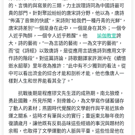
的、言情的與寫景的三類，力主說理詩同為中國詩最可
貴的部門。針對聚訟紛紛的唐宋詩分野，他以為，唐詩
“佈滿了音樂的快感”，宋詩則“給我們一種丹青的光鮮”，
唐宋詩差別“一個是身在此中，一個是身在其外；一個令
人近乎陶醉，一個令人近乎甦醒”。他
瑜伽教室
誇
大，詩的藝術，“一為言語的藝術，一為文字的藝術”，
而“從《詩經》以致唐詩，是從應用言語進詩到應用文字
作詩的階段”。對這篇詩論，詩歌翻譯家許淵沖在《續憶
逝水韶華》里年夜為推許：“此中有不少獨到的看法。從
中可以看出流金的綜合才能和剖析才能，他也像唐人一
樣對人生和世界能看其全了。”
抗戰後期是程應镠文先生涯的成熟期。南北狼煙，
勇赴國難，所見所聞，刻骨錐心，為文學寫作儲蓄儲存
了動人的素材；燕園時代覺醒的文學創作與平易近族命
運之關系，這時才有筆與火的實行；重返東北聯年夜的
復讀歲月，讓他既有反芻品味這些經過的事況與題材的
余暇，也取得了文學運動的人脈與平臺。這些恰是他在