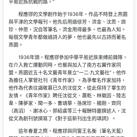
平易近族抗戰的路。”
程應镠的文學創作始于1936年，作品不時登上燕園
與平津的文學報刊。他先后用過徐芳、流金、沈思、旒
珍、仲思、況自等筆名，流金用得最多，也最為人知。
每個文學青年都做過詩人的夢，他也最先以古詩而著名
燕園。
1936年頭，程應镠參加中華平易近族束縛前鋒隊，
在介入救亡運動同時，也餐與加入了南方右翼作家同
盟。燕園近五十名文藝青年景立“一二·九文藝社”，他作
為擔任人掌管社刊《青年作家》。為爭奪名作家加持，
他作為代表往謁敬慕已久的沈從文，從此保持了畢生的
友情。《青年作家》聘任沈從文、蕭乾、林徽因、陸志
韋、陳夢家、聞一多、曹靖華、孫席珍、楊剛、齊同
（高滔）、謝冰心、郭紹虞等三十報酬特邀撰述人，沈
從文為創刊號撰寫了《對于這新刊出生的頌詞》。
這年春夏之際，程應镠與同窗王名衡（筆名天藍）