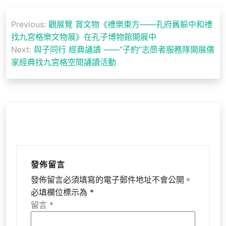
文
Previous:
觀展覽 賞文物《禮樂東方——孔府舊躲中和禮
章
找九宮格樂文物展》在孔子博物館開展中
導
Next:
與子同行 經典誦讀 ——“子約”志愿者服務隊開展儒
家經典找九宮格空間誦讀活動
覽
發佈留言
發佈留言必須填寫的電子郵件地址不會公開。
必填欄位標示為
*
留言
*