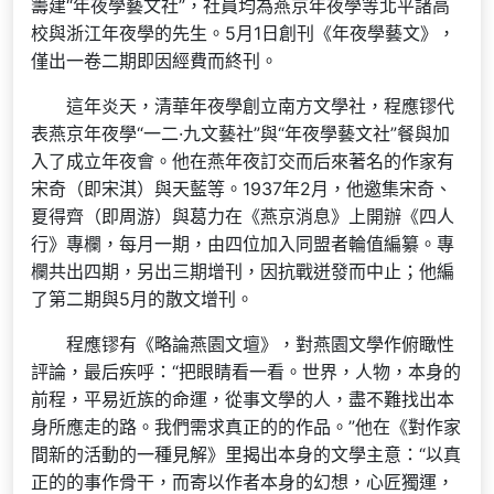
籌建“年夜學藝文社”，社員均為燕京年夜學等北平諸高
校與浙江年夜學的先生。5月1日創刊《年夜學藝文》，
僅出一卷二期即因經費而終刊。
這年炎天，清華年夜學創立南方文學社，程應镠代
表燕京年夜學“一二·九文藝社”與“年夜學藝文社”餐與加
入了成立年夜會。他在燕年夜訂交而后來著名的作家有
宋奇（即宋淇）與天藍等。1937年2月，他邀集宋奇、
夏得齊（即周游）與葛力在《燕京消息》上開辦《四人
行》專欄，每月一期，由四位加入同盟者輪值編纂。專
欄共出四期，另出三期增刊，因抗戰迸發而中止；他編
了第二期與5月的散文增刊。
程應镠有《略論燕園文壇》，對燕園文學作俯瞰性
評論，最后疾呼：“把眼睛看一看。世界，人物，本身的
前程，平易近族的命運，從事文學的人，盡不難找出本
身所應走的路。我們需求真正的的作品。”他在《對作家
間新的活動的一種見解》里揭出本身的文學主意：“以真
正的的事作骨干，而寄以作者本身的幻想，心匠獨運，