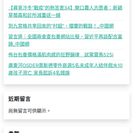
【尋覓冷冬“戰疫”的熱苦衷34】龍口農人志愿者：新穎
草莓森和診所減重送一線
到九宮格共享回來的“村超”，擂響的戰鼓！_中國網
習言道｜全國兩會查包養網站比擬，習近平再談配合富
饒_中國網
佈台包養價格滿肌肉感的狂野韻律 試駕寶馬525i
廣東河OSDER奧斯德零件商源5名未成年人結伴戲水10
歲孩子溺亡 家長起訴4名錯誤
近期留言
尚無留言可供顯示。