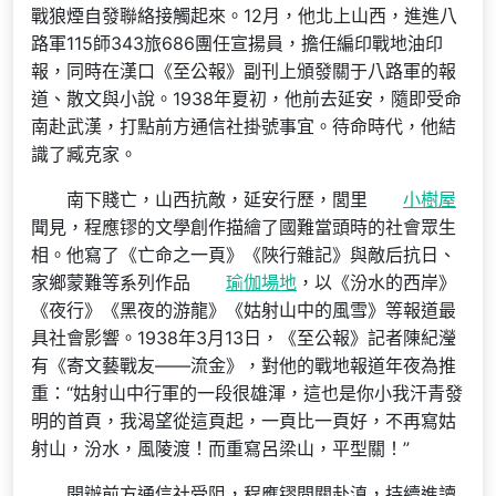
戰狼煙自發聯絡接觸起來。12月，他北上山西，進進八
路軍115師343旅686團任宣揚員，擔任編印戰地油印
報，同時在漢口《至公報》副刊上頒發關于八路軍的報
道、散文與小說。1938年夏初，他前去延安，隨即受命
南赴武漢，打點前方通信社掛號事宜。待命時代，他結
識了臧克家。
南下賤亡，山西抗敵，延安行歷，閭里
小樹屋
聞見，程應镠的文學創作描繪了國難當頭時的社會眾生
相。他寫了《亡命之一頁》《陜行雜記》與敵后抗日、
家鄉蒙難等系列作品
瑜伽場地
，以《汾水的西岸》
《夜行》《黑夜的游龍》《姑射山中的風雪》等報道最
具社會影響。1938年3月13日，《至公報》記者陳紀瀅
有《寄文藝戰友——流金》，對他的戰地報道年夜為推
重：“姑射山中行軍的一段很雄渾，這也是你小我汗青發
明的首頁，我渴望從這頁起，一頁比一頁好，不再寫姑
射山，汾水，風陵渡！而重寫呂梁山，平型關！”
開辦前方通信社受阻，程應镠間關赴滇，持續進讀