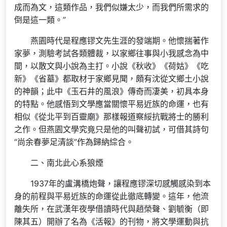
成而為文，這類作品，我們似嫌太少，而我們所需求的
倒是這一類。”
燕園時代是程應镠文先生涯的發端期。他懷揣著作
家夢，測驗考試各類體裁，以家鄉往事與小我感念為中
間，以散文與小說為主打。小說《秋收》《荷姑》《吃
新》《省墓》都取材于家鄉見聞，頗有沈從文鄉土小說
的神韻；此中《玉石井的風浪》傳奇而凄美，初具本身
的特點。他感悟到文學應當關懷平易近族的命運，也有
相似《從北平到百靈廟》那樣報道察綏抗戰將士的勝利
之作。但燕園文學究竟只是他的叫聲初試，可借其詩句
“尚余春夢足清談”作為歸納綜合。
二、南北此心系狼煙
1937年的盧溝橋炮聲，讓程應镠深切感觸感染到本
身的前程與平易近族的命運從此徹底轉變。這年，他流
離失所，在武漢年夜學借讀時代與趙榮聲、劉毓衡（即
陳其五）開辦了名為《活報》的刊物，將文學運動與抗