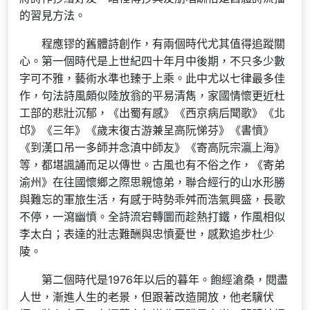
的習見方法。
程應镠的舊體詩創作，有兩個時代尤其值得追蹤關
心。第一個時代是上世紀四十年月中後期，不只多少數
字可不雅，藝術水準也臻于上乘。此中尤以七律最多佳
作，句法詩風頗似陸放翁的平易清雋，家國情懷更近杜
工部的悲壯沉郁，《出蜀有感》《西京病后聞歌》《北
邙》《三年》《歲末復古游兼呈高阮悌芬》《書憤》
《到漢口吊一多師并念滇中師友》《寄高阮宗瀛上海》
等，都堪諷誦而足以傳世。古風也有不俗之作，《寄弟
渝州》在往國懷鄉之際思親憶弟，聯合經行的山水形勝
與難忘的軍旅生活，有感于時勢乖舛而浩氣興盛，長歌
不停，一瀉幽憤。全詩流宕轉圜而趁熱打鐵，作風相似
李太白；表達的壯志難酬與忠憤憂世，感歎追步杜少
陵。
第二個時代是1976年以后的暮年。飽經滄桑，閱盡
人世，漸進人生的老景，但跟著改造開放，他老驥伏