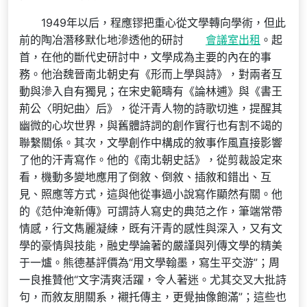
1949年以后，程應镠把重心從文學轉向學術，但此
前的陶冶潛移默化地滲透他的研討
會議室出租
。起
首，在他的斷代史研討中，文學成為主要的內在的事
務。他治魏晉南北朝史有《形而上學與詩》，對兩者互
動與滲入自有獨見；在宋史範疇有《論林逋》與《書王
荊公〈明妃曲〉后》，從汗青人物的詩歌切進，提醒其
幽微的心坎世界，與舊體詩詞的創作實行也有割不竭的
聯繫關係。其次，文學創作中構成的敘事作風直接影響
了他的汗青寫作。他的《南北朝史話》，從剪裁設定來
看，機動多變地應用了倒敘、倒敘、插敘和錯出、互
見、照應等方式，這與他從事過小說寫作顯然有關。他
的《范仲淹新傳》可謂詩人寫史的典范之作，筆端常帶
情感，行文雋麗凝練，既有汗青的感性與深入，又有文
學的豪情與技能，融史學論著的嚴謹與列傳文學的精美
于一爐。熊德基評價為“用文學翰墨，寫生平交游”；周
一良推贊他“文字清爽活躍，令人著迷。尤其交叉大批詩
句，而敘友朋關系，襯托傳主，更覺抽像飽滿”；這些也