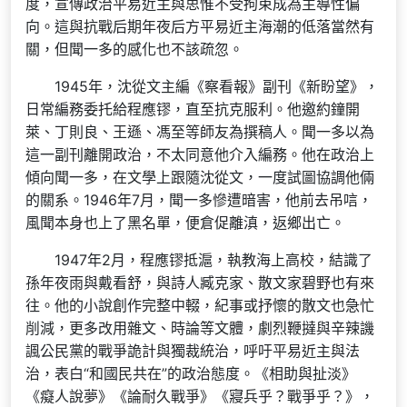
度，宣傳政治平易近主與思惟不受拘束成為主導性偏
向。這與抗戰后期年夜后方平易近主海潮的低落當然有
關，但聞一多的感化也不該疏忽。
1945年，沈從文主編《察看報》副刊《新盼望》，
日常編務委托給程應镠，直至抗克服利。他邀約鐘開
萊、丁則良、王遜、馮至等師友為撰稿人。聞一多以為
這一副刊離開政治，不太同意他介入編務。他在政治上
傾向聞一多，在文學上跟隨沈從文，一度試圖協調他倆
的關系。1946年7月，聞一多慘遭暗害，他前去吊唁，
風聞本身也上了黑名單，便倉促離滇，返鄉出亡。
1947年2月，程應镠抵滬，執教海上高校，結識了
孫年夜雨與戴看舒，與詩人臧克家、散文家碧野也有來
往。他的小說創作完整中輟，紀事或抒懷的散文也急忙
削減，更多改用雜文、時論等文體，劇烈鞭撻與辛辣譏
諷公民黨的戰爭詭計與獨裁統治，呼吁平易近主與法
治，表白“和國民共在”的政治態度。《相助與扯淡》
《癡人說夢》《論耐久戰爭》《寢兵乎？戰爭乎？》，