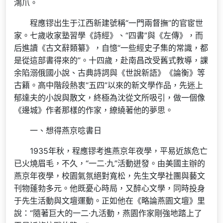
鴻爪。
程應镠出生于江西新建號稱“一門兩督撫”的官宦世
家。七歲收家塾習學《詩經》、“四書”與《左傳》，而
后進讀《古文辭類纂》，自憶“一些經史子集的常識，都
是從這部書得來的”。十四歲，赴南昌改受舊式教導，課
余陷溺俄國小說、古典詩詞與《世說新語》《論衡》等
古籍。高中階段熱衷“五四”以來的新文學作品，先迷上
郁達夫的小說與散文，終極為沈從文所吸引，做一個像
《邊城》作者那樣的作家，繚繞著他的夢思。
一、想得燕京唸書日
1935年秋，程應镠考進燕京年夜學，平易近族危亡
已火燒眉毛，不久，“一二·九”活動迸發。由美國主辦的
燕京年夜學，校園氣氛絕對寬松，先生文學社團與藝文
刊物蓬勃多元。他既憂心時局，又醉心文學，同時投身
于先生活動與文壇運動。正如他在《略論燕園文壇》里
說：“隨著巨大的一二·九活動，燕園作家剛強地踏上了