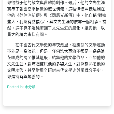
都得益于他的散文與舊體詩創作。最后，他的文先生涯
貫串了報國憂平易近的淑世情懷，這種情懷照樣浸潤在
他的《范仲淹新傳》與《司馬光新傳》中，他自稱“對這
些人，我總有點偏心”，與文先生涯的依靠一脈相承。當
然，這不克不及純潔回于文先生涯的感化，還與他一以
貫之的精力崇仰有關。
在中國古代文學史的年夜潮里，程應镠的文學運動
不外是一朵浪花；但是，任何浩大巨流不都是一朵朵浪
花匯成的嗎？惟其這般，結集他的文學作品，回想他的
文先生涯，對峙體復原他的多姿人生，對深刻熟悉他的
文明功勞，甚至對周全研討古代文學史與常識分子史，
都是富有興趣義的。
Posted in: 未分類