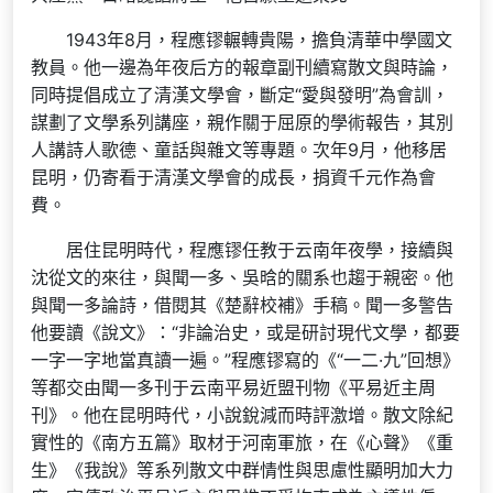
1943年8月，程應镠輾轉貴陽，擔負清華中學國文
教員。他一邊為年夜后方的報章副刊續寫散文與時論，
同時提倡成立了清漢文學會，斷定“愛與發明”為會訓，
謀劃了文學系列講座，親作關于屈原的學術報告，其別
人講詩人歌德、童話與雜文等專題。次年9月，他移居
昆明，仍寄看于清漢文學會的成長，捐資千元作為會
費。
居住昆明時代，程應镠任教于云南年夜學，接續與
沈從文的來往，與聞一多、吳晗的關系也趨于親密。他
與聞一多論詩，借閱其《楚辭校補》手稿。聞一多警告
他要讀《說文》：“非論治史，或是研討現代文學，都要
一字一字地當真讀一遍。”程應镠寫的《“一二·九”回想》
等都交由聞一多刊于云南平易近盟刊物《平易近主周
刊》。他在昆明時代，小說銳減而時評激增。散文除紀
實性的《南方五篇》取材于河南軍旅，在《心聲》《重
生》《我說》等系列散文中群情性與思慮性顯明加大力