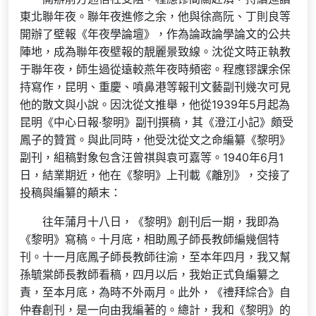
東北聯年夜。聯年夜進修之余，他與徐高阮、丁則良等
開辦了壁報《年夜學論壇》，作為論政論學論文的公共
陣地，成為聯年夜壁報的靚麗景致線。沈從文時正執教
于聯年夜，師生過從遠較燕年夜時頻密。程應镠課余保
持寫作，昆明、重慶、噴鼻港等報刊文藝副刊幾次可見
他的散文與小說。因沈從文推舉，他從1939年5月起為
昆明《中心日報·黎明》副刊撰稿，其《澄江小記》頗受
鳳子的贊賞。與此同時，他受沈從文之命編纂《黎明》
副刊，組稿對象包含汪曾祺與袁可嘉等。1940年6月1
日，結業期近，他在《黎明》上刊載《離別》，交接了
投稿與編纂的顛末：
往年蒲月十八日，《黎明》創刊后一期，我即為
《黎明》寫稿。十月底，相助鳳子師長教師編幾個特
刊。十一月底鳳子師長教師往渝，至本年四月，我又幫
孫毓棠師長教師看稿，四月以后，我始正式負編纂之
責，至本月底，為時不外兩月。此外，《禮拜綜合》自
仲春創刊，是一向由我編著的。總計，我和《黎明》的