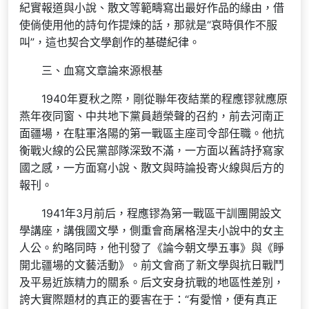
紀實報道與小說、散文等範疇寫出最好作品的緣由，借
使倘使用他的詩句作提煉的話，那就是“哀時俱作不服
叫”，這也契合文學創作的基礎紀律。
三、血寫文章論來源根基
1940年夏秋之際，剛從聯年夜結業的程應镠就應原
燕年夜同窗、中共地下黨員趙榮聲的召約，前去河南正
面疆場，在駐軍洛陽的第一戰區主座司令部任職。他抗
衡戰火線的公民黨部隊深致不滿，一方面以舊詩抒寫家
國之感，一方面寫小說、散文與時論投寄火線與后方的
報刊。
1941年3月前后，程應镠為第一戰區干訓團開設文
學講座，講俄國文學，側重會商屠格涅夫小說中的女主
人公。約略同時，他刊發了《論今朝文學五事》與《睜
開北疆場的文藝活動》。前文會商了新文學與抗日戰鬥
及平易近族精力的關系。后文安身抗戰的地區性差別，
誇大實際題材的真正的要害在于：“有愛憎，便有真正