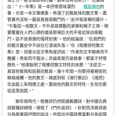
浪之作，甚至是趁熱打鐵，讀來很有沾染力。”他還指
出：“《一年集》是一本抒懷意味濃烈
舞蹈場地
的
書，也是一本文筆樸素，佈滿了抗戰氣味的散文集，盡
管書內沒有一篇是直接寫戰鬥的。”此中寫家鄉的篇什，
“乍看這一組散文，不外是寫運動的家鄉和親子之情，現
實覆蓋在人們心頭的還是那場巨大的平易近族自衛戰
鬥。這不是普通的傷拜別情”。他的結論說：“在我們的
抗戰文藝史中不該任它湮滅失落。”在《程應镠的散文
集》里，倪墨炎從文學角度評說：“作者的文字精美而不
艷麗，秀氣而不服淡；非論寫景仍是敘事，都富于抒懷
顏色。”他還點明了程應镠散文特性的來歷：“沈從文一
直是他敬佩和追慕的教員，幾十年間一向堅持著親密的
聯絡接觸。他的散文，總感到和《湘行散記》《湘西》
在血脈上有相通之處。要說他的散文的特性，生怕也要
從這里說起。”
聯年夜時代，程應镠仍然耽讀舊體詩，對中國古典
詩歌獨詳細悟，頒發了《門外談詩》。針對西洋將詩兩
分為敘事與抒懷的說法，他提出中國詩應當劃分為說理