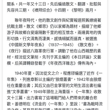
關系，共一年又十三日，先后編過散文、翻譯、批駁與
先容共三期，《禮拜綜合》十四期，《黎明》兩月。
聯年夜時代，他的散文創作與紀實報道照舊繚繞著
抗戰主題。散文《鄉思》仍以家鄉為題材，描繪了他鄉
游子與故鄉白叟遠隔數千里的相互懷念，兩邊異地的情
形切換，行文清雋而凄美，感情細膩而逼真，被選進
《中國新文學年夜系》（1937—1945）《散文卷》。
《夜行》描述八路軍夜行軍，調動了他在山西親歷的素
材，經沈從文筆削，先刊于其主編的《本日評論》文藝
欄，后英譯轉錄發載于《年夜西洋雜志》傳佈海內。
1940年夏，因沈從文之介，程應镠編選了近作《一
年集》，列進章靳以主編的“狼煙叢書”，1942年由狼煙
社在重慶出書；其后又由巴金掌管的文明生涯出書社編
進“文季叢書”，1949年頭在上海重版。《一年集》收散
文十三篇，出力書寫了這場戰鬥給人們帶來的離合悲
歡。姜德明在《流金的〈一年集〉》里說：“書為戰時流