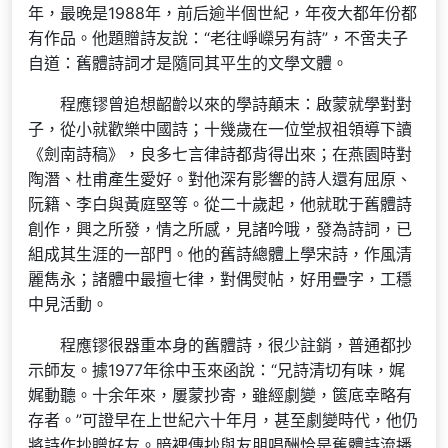
年，最晚是1988年，前后逾半個世紀，年夜大都年份都
有作品。他題贈詩友說：“老往崢嶸另有詩”，不啻夫子
自道：舊體詩詞才是隨同其平生的文學文體。
程應镠曾追想齠齡以來的學詩顛末：啟蒙就學對對
子，從小就歡樂中國詩；十幾歲在一位堂叔祖領導下讀
《劍南詩稿》，良多七言律詩都背得出來；在燕園時對
陶潛、杜甫產生愛好。對他深有影響的詩人還有屈原、
阮籍、李白與黃庭堅等。從二十歲起，他就耽于舊體詩
創作，興之所發，情之所感，見諸吟哦，發為詩詞，已
組成其生涯的一部門。他的舊詩總體上學宋詩，作風清
麗雋永；諸體中最擅七律，對偶熨帖，好用疊字，工穩
中見活動。
程應镠很器重本身的舊體詩，很少註銷，普通都抄
示師友。據1977年徐中玉來函說：“兄詩清切有味，娓
娓動聽。十余年來，屢蒙抄寄，雖經劇變，篋底幸略有
存者。”可證早在上世紀六十年月，甚至劇變時代，他仍
將詩作抄贈好友。暗裡傳抄與友朋唱酬恰是舊體詩流播