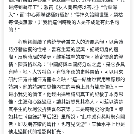
是詩到暮年工”；激賞《友人問疾詩以答之》“含蘊深
入”，而“中心兩聯都極好極好！‘得掉久諳關世運，榮枯
每懼損無邪’，非我們這個時期的人是不成能有此名句
的！”
程應镠繼續了傳統學者兼文人的流風余韻，以舊體
詩抒發幽獨的性格，書寫生涯的感興，記載切身的遭
際，反應時局的變更，維系誠摯的友情，遠寄懷念的親
情。陳寅恪以為：“中國詩與本國詩分歧之處，是它多具
有時、地、人等特色，有很年夜的史料價值，可以用來
研討汗青并補汗青冊本之缺。”這一結論也實用程應镠的
詩詞。他的詩詞在思惟內在的事務上具有雙層價值。一
是小我史的價值。他經由過程詩詞真正的記敘了本身思
惟、生涯和心路過程，讀其詩想見其為人，可藉以清楚
其平生的坎坷波折與喜怒哀樂；二是時期史的價值。即
如其在《自錄詩草后記》里所說，“此中頗有與時勢有關
者，即友朋答贈的篇什，也可見交游”，某種水平上也是
他走過期代的投影與折光。