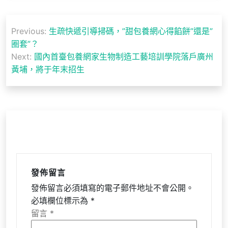
文
Previous:
生疏快遞引導掃碼，”甜包養網心得餡餅”還是”
章
圈套”？
導
Next:
國內首臺包養網家生物制造工藝培訓學院落戶廣州
黃埔，將于年末招生
覽
發佈留言
發佈留言必須填寫的電子郵件地址不會公開。
必填欄位標示為
*
留言
*