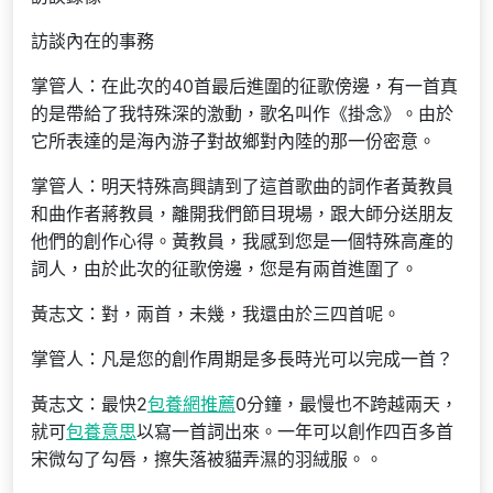
訪談內在的事務
掌管人：在此次的40首最后進圍的征歌傍邊，有一首真
的是帶給了我特殊深的激動，歌名叫作《掛念》。由於
它所表達的是海內游子對故鄉對內陸的那一份密意。
掌管人：明天特殊高興請到了這首歌曲的詞作者黃教員
和曲作者蔣教員，離開我們節目現場，跟大師分送朋友
他們的創作心得。黃教員，我感到您是一個特殊高產的
詞人，由於此次的征歌傍邊，您是有兩首進圍了。
黃志文：對，兩首，未幾，我還由於三四首呢。
掌管人：凡是您的創作周期是多長時光可以完成一首？
黃志文：最快2
包養網推薦
0分鐘，最慢也不跨越兩天，
就可
包養意思
以寫一首詞出來。一年可以創作四百多首
宋微勾了勾唇，擦失落被貓弄濕的羽絨服。。