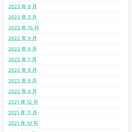
2023 年 9 月
2023 年 3 月
2022 年 10 月
2022 年 9 月
2022 年 8 月
2022 年 7 月
2022 年 6 月
2022 年 5 月
2022 年 4 月
2021 年 12 月
2021 年 11 月
2021 年 10 月