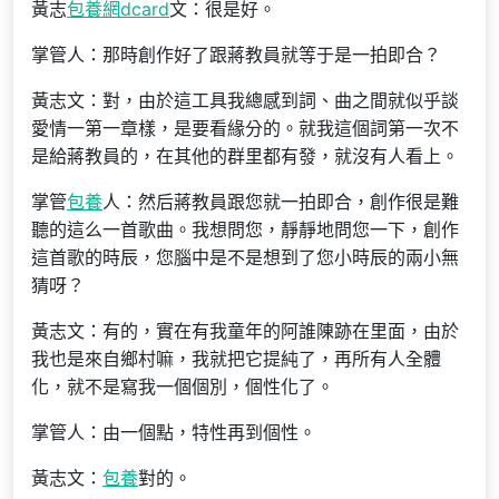
黃志
包養網dcard
文：很是好。
掌管人：那時創作好了跟蔣教員就等于是一拍即合？
黃志文：對，由於這工具我總感到詞、曲之間就似乎談
愛情一第一章樣，是要看緣分的。就我這個詞第一次不
是給蔣教員的，在其他的群里都有發，就沒有人看上。
掌管
包養
人：然后蔣教員跟您就一拍即合，創作很是難
聽的這么一首歌曲。我想問您，靜靜地問您一下，創作
這首歌的時辰，您腦中是不是想到了您小時辰的兩小無
猜呀？
黃志文：有的，實在有我童年的阿誰陳跡在里面，由於
我也是來自鄉村嘛，我就把它提純了，再所有人全體
化，就不是寫我一個個別，個性化了。
掌管人：由一個點，特性再到個性。
黃志文：
包養
對的。