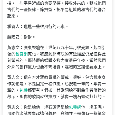
持，一些平易近族的也要堅持，接收外來的，鑒戒他們
古代的一些旋律、節拍型，把平易近族的和古代的聯合
起來。
掌管人：進進一些很風行的元素。
蔣陸安：對對。
黃志文：廣東樂壇在上世紀八九十年月很光輝，起到引
領的
包養網
感化，我感到那時辰的有些經歷仍是值得此
刻鑒戒的。那時辰的媒體支撐力度很是年夜，當然我們
外鄉的創作氣力也要不竭培養，媒體的宣揚也要跟上。
黃志文：還有方才蔣教員講的鑒戒，很好，包含我本身
作詞也是，不是固定一種作風，也按老一輩的，年青一
輩的，
包養
都要有。假如一首歌詞給不到曲作者旋律的
啟示，那你的歌詞就很掉敗，就像一塊石頭硬邦邦的。
黃志文：你是給他一塊石頭仍是給
包養網
他一塊玉呢，
那詞作者就要負起這份義務。寫詞并不是像有一些業余