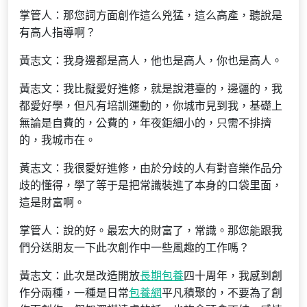
掌管人：那您詞方面創作這么兇猛，這么高產，聽說是
有高人指導啊？
黃志文：我身邊都是高人，他也是高人，你也是高人。
黃志文：我比擬愛好進修，就是說港臺的，邊疆的，我
都愛好學，但凡有培訓運動的，你城市見到我，基礎上
無論是自費的，公費的，年夜鉅細小的，只需不排擠
的，我城市在。
黃志文：我很愛好進修，由於分歧的人有對音樂作品分
歧的懂得，學了等于是把常識裝進了本身的口袋里面，
這是財富啊。
掌管人：說的好。最宏大的財富了，常識。那您能跟我
們分送朋友一下此次創作中一些風趣的工作嗎？
黃志文：此次是改造開放
長期包養
四十周年，我感到創
作分兩種，一種是日常
包養網
平凡積聚的，不要為了創