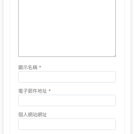
顯示名稱
*
電子郵件地址
*
個人網站網址