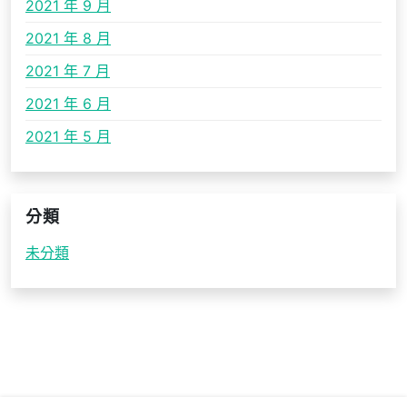
2021 年 9 月
2021 年 8 月
2021 年 7 月
2021 年 6 月
2021 年 5 月
分類
未分類