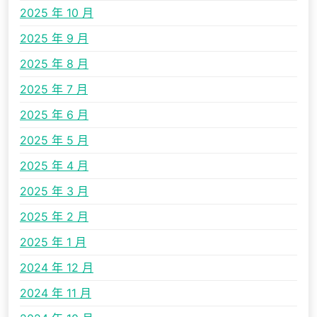
2025 年 10 月
2025 年 9 月
2025 年 8 月
2025 年 7 月
2025 年 6 月
2025 年 5 月
2025 年 4 月
2025 年 3 月
2025 年 2 月
2025 年 1 月
2024 年 12 月
2024 年 11 月