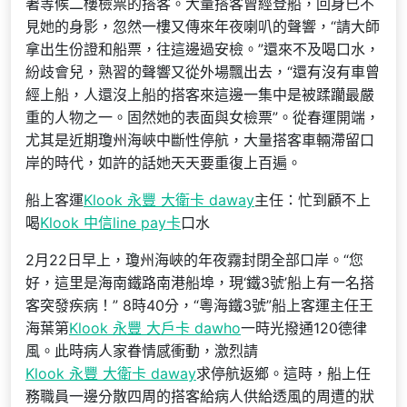
著等候二樓檢票的搭客。大量搭客曾經登船，回身已不
見她的身影，忽然一樓又傳來年夜喇叭的聲響，“請大師
拿出生份證和船票，往這邊過安檢。”還來不及喝口水，
紛歧會兒，熟習的聲響又從外場飄出去，“還有沒有車曾
經上船，人還沒上船的搭客來這邊一集中是被蹂躪最嚴
重的人物之一。固然她的表面與女檢票”。從春運開端，
尤其是近期瓊州海峽中斷性停航，大量搭客車輛滯留口
岸的時代，如許的話她天天要重復上百遍。
船上客運
Klook 永豐 大衛卡 daway
主任：忙到顧不上
喝
Klook 中信line pay卡
口水
2月22日早上，瓊州海峽的年夜霧封閉全部口岸。“您
好，這里是海南鐵路南港船埠，現‘鐵3號’船上有一名搭
客突發疾病！” 8時40分，“粵海鐵3號”船上客運主任王
海葉第
Klook 永豐 大戶卡 dawho
一時光撥通120德律
風。此時病人家眷情感衝動，激烈請
Klook 永豐 大衛卡 daway
求停航返鄉。這時，船上任
務職員一邊分散四周的搭客給病人供給透風的周遭的狀