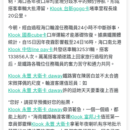
制，海口各年夜口岸均呈現分歧水平的頻仍停航，形成
搭客車輛大批滯留，
Klook 台新gogo卡
堵車里程長達
20公里。
今朝，經由過程海口輪渡任務職員24小時不中斷辦事，
Klook 國泰cube卡
口岸運輸才能基礎恢復。據廣鐵團體
統計，自15日因年夜霧影響截至24日16時，海口南北港
Klook 中信line pay卡
共發送車輛32531輛，搭客
133856人次。萬萬搭客順遂踏上回家旅行過程的背
后，是鐵路各職位任務職員的奮力苦守和通力共同。
Klook 永豐 大衛卡 daway
鐵路實在陳居白並不太合適
宋微擇偶的尺度。輪渡客運值班員：如
Klook 永豐 大衛卡 daway
許的話她天天要重復上百遍
“您好，請提早預備好您的船票，
Klook 永豐 大衛卡 daway
毋須著急，一個一個過，都
能上船的。”海南鐵路輪渡客運
Klook 富邦J卡
值班第一
章員鄧靈輝
Klook 永豐 大衛卡
拿著年夜喇叭有序地批示