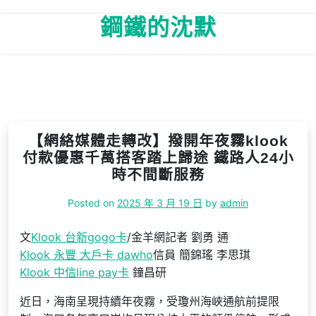
Skip
鋼鐵的沈默
to
content
【網絡媒體走轉改】撥開年夜霧klook
付款優惠千萬搭客踏上歸途 鐵路人24小
時不間斷服務
Posted on
2025 年 3 月 19 日
by
admin
文
Klook 台新gogo卡
/金羊網記者 劉勇 通
Klook 永豐 大戶卡 dawho
信員 簡錦瑤 李思琪
Klook 中信line pay卡
鐘昌研
近日，海南呈現持續年夜霧，受瓊州海峽通航前提限