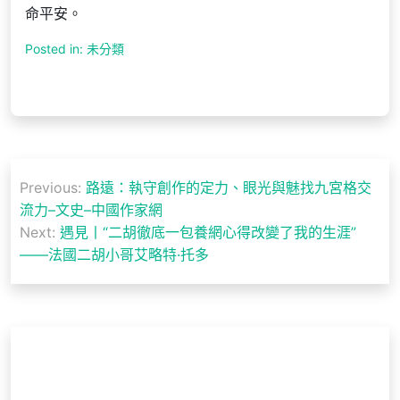
命平安。
Posted in: 未分類
文
Previous:
路遠：執守創作的定力、眼光與魅找九宮格交
章
流力–文史–中國作家網
導
Next:
遇見丨“二胡徹底一包養網心得改變了我的生涯”
——法國二胡小哥艾略特·托多
覽