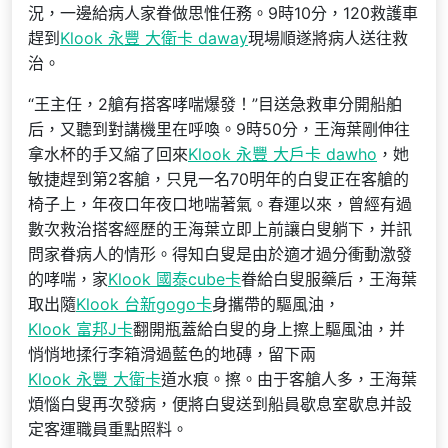
況，一邊給病人家眷做思惟任務。9時10分，120救護車
趕到
Klook 永豐 大衛卡 daway
現場順遂將病人送往救
治。
“王主任，2艙有搭客哮喘爆發！”目送急救車分開船舶
后，又聽到對講機里在呼喚。9時50分，王海葉剛伸往
拿水杯的手又縮了回來
Klook 永豐 大戶卡 dawho
，她
敏捷趕到第2客艙，只見一名70明年的白叟正在客艙的
椅子上，年夜口年夜口地喘著氣。春運以來，曾經有過
數次救治搭客經歷的王海葉立即上前讓白叟躺下，并訊
問家眷病人的情形。得知白叟是由於適才過分衝動激發
的哮喘，家
Klook 國泰cube卡
眷給白叟服藥后，王海葉
取出隨
Klook 台新gogo卡
身攜帶的驅風油，
Klook 富邦J卡
翻開瓶蓋給白叟的身上擦上驅風油，并
悄悄地揉行李箱滑過藍色的地磚，留下兩
Klook 永豐 大衛卡
道水痕。擦。由于客艙人多，王海葉
煩惱白叟再次發病，便將白叟送到船員歇息室歇息并設
定客運職員重點照料。