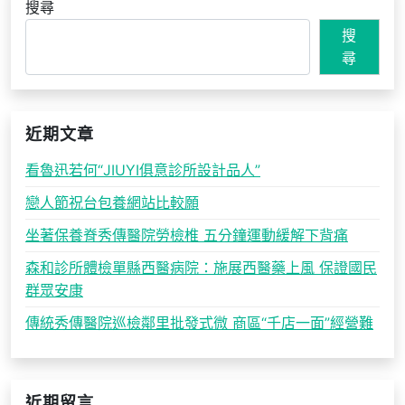
搜尋
搜
尋
近期文章
看魯迅若何“JIUYI俱意診所設計品人”
戀人節祝台包養網站比較願
坐著保養脊秀傳醫院勞檢椎 五分鐘運動緩解下背痛
森和診所體檢單縣西醫病院：施展西醫藥上風 保證國民
群眾安康
傳統秀傳醫院巡檢鄰里批發式微 商區“千店一面”經營難
近期留言