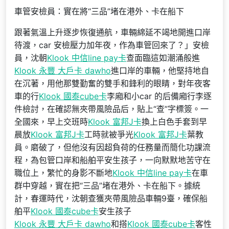
車管安檢員：實在將“三品”堵在港外、卡在船下
跟著氣溫上升逐步恢復通航，車輛綿延不竭地開進口岸
待渡，car 安檢壓力加年夜，作為車管回來了？」安檢
員，沈朝
Klook 中信line pay卡
查面臨這如潮涌般進
Klook 永豐 大戶卡 dawho
進口岸的車輛，他堅持地自
在沉著，用他那雙勤奮的雙手和鋒利的眼睛，對年夜客
車的行
Klook 國泰cube卡
李廂和小car 的后備廂行李逐
件檢討，在確認無夾帶風險品后，貼上“查”字標簽。一
全國來，早上交班時
Klook 富邦J卡
換上白色手套到早
晨放
Klook 富邦J卡
工時就被爭光
Klook 富邦J卡
葉教
員。磨破了，但他沒有因超負荷的任務量而簡化功課流
程，為包管口岸和船舶平安生孩子，一向默默地苦守在
職位上，繁忙的身影不斷地
Klook 中信line pay卡
在車
群中穿越，實在把“三品”堵在港外、卡在船下。據統
計，春運時代，沈朝查獲夾帶風險品車輛9臺，確保船
舶平
Klook 國泰cube卡
安生孩子
Klook 永豐 大戶卡 dawho
和搭
Klook 國泰cube卡
客性